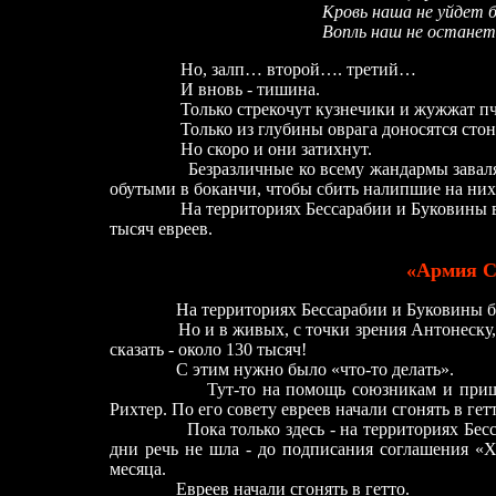
Кровь наша не уйдет бе
Вопль наш не останет
Но, залп… второй…. третий…
И вновь - тишина.
Только стрекочут кузнечики и жужжат пч
Только из глубины оврага доносятся стоны
Но скоро и они затихнут.
Безразличные ко всему жандармы завалят ов
обутыми в боканчи, чтобы сбить налипшие на них
На территориях Бессарабии и Буковины в эт
тысяч евреев.
«Армия С
На территориях Бессарабии и Буковины были
Но и в живых, с точки зрения Антонеску, ос
сказать - около 130 тысяч!
С этим нужно было «что-то делать».
Тут-то на помощь союзникам и пришел «с
Рихтер. По его совету евреев начали сгонять в гетт
Пока только здесь - на территориях Бессара
дни речь не шла - до подписания соглашения «Х
месяца.
Евреев начали сгонять в гетто.