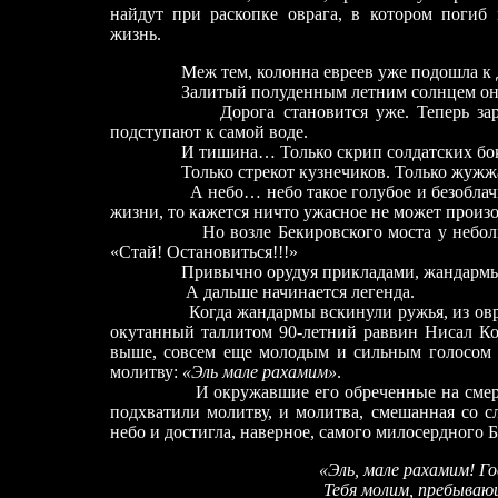
найдут при раскопке оврага, в котором погиб
жизнь.
Меж тем, колонна евреев уже подошла к Д
Залитый полуденным летним солнцем он ка
Дорога становится уже. Теперь з
подступают к самой воде.
И тишина… Только скрип солдатских бок
Только стрекот кузнечиков. Только жужж
А небо… небо такое голубое и безоблач
жизни, то кажется ничто ужасное не может произо
Но возле Бекировского моста у небольшого
«Стай! Остановиться!!!»
Привычно орудуя прикладами, жандармы сто
А дальше начинается легенда.
Когда жандармы вскинули ружья, из оврага 
окутанный таллитом 90-летний раввин Нисал Кол
выше, совсем еще молодым и сильным голосом
молитву:
«Эль мале рахамим»
.
И окружавшие его обреченные на смер
подхватили молитву, и молитва, смешанная со сл
небо и достигла, наверное, самого милосердного Б
«Эль, мале рахамим! Г
Тебя молим, пребывающ