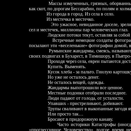
Массы измученных, грязных, оборванны
как скот, по дорогам Бессарабии, по полям и хол
Из города в город. Из села в село.
Из местечка в местечко.
Это ужасное, невиданное доселе, зрел
сел и местечек, миллионы пар человеческих глаз.
Людские потоки текут, оставляя за собой
Встречные немецкие солдаты фотограф
посылают эти «веселенькие» фотографии домой, в
Румынские жандармы, смеясь, называют
своих подвигах в Бухарест, в Тимишору, в Пьят
Проходя через села, евреи пытаются достать 
Купить. Выменять.
Кусок хлеба -
за пальто. Гнилую картош
Но уже не осталось денег.
Не осталось вещей, одежды.
Жандармы выпотрошили все ценное.
Местные подонки отобрали последнее.
Люди падают от голода, от усталости.
Упавших
-
пристреливают, добивают.
Трупы сваливают в выкопанные загодя ямы
Или просто так…
Бросают в придорожную канаву.
Часто историки Катастрофы (иногда даже
«прогрессивное Человечество» долгое время не