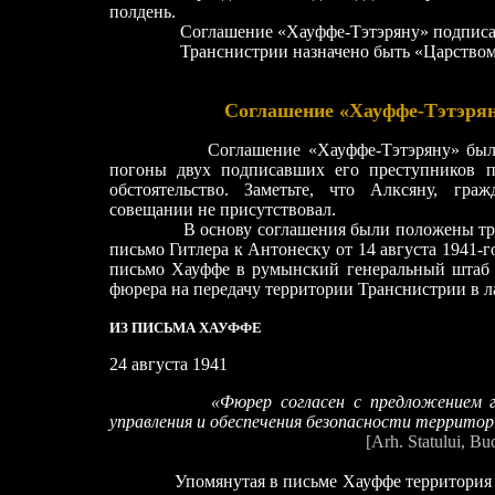
полдень.
Соглашение «Хауффе-Тэтэряну» подписа
Транснистрии назначено быть «Царством 
Соглашение «Хауффе-Тэтэрян
Соглашение «Хауффе-Тэтэряну» был
погоны двух подписавших его преступников п
обстоятельство. Заметьте, что Алксяну, гра
совещании не присутствовал.
В основу соглашения были положены три до
письмо Гитлера к Антонеску от 14 августа 1941-го
письмо Хауффе в румынский генеральный штаб о
фюрера на передачу территории Транснистрии в л
ИЗ ПИСЬМА ХАУФФЕ
24 августа 1941
«Фюрер согласен с предложением 
управления и обеспечения безопасности террито
[Arh. Statului, Bu
Упомянутая в письме Хауффе территория меж