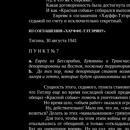
Какая договоренность была достигнута отн
И как «Красная собака» собирался выполнят
Евреям в соглашении «Хауффе-Тэтэряну» п
седьмой по счету и исключительно секретный.
ИЗ СОГЛАШЕНИЯ «ХАУФФЕ-ТЭТЭРЯНУ»
Тигина, 30 августа 1941
П У Н К Т № 7
а.
Евреи из Бессарабии, Буковины и Трансн
депортированы на Восток, поскольку территория з
b.
До тех пор, пока депортация станет возмо
лагеря и гетто, которые будут организованы на
Сущность этого, седьмого, пункта становитьс
что Гитлер еще во время последней своей пред
обещал «Красной собаке» помочь в уничтожении п
Но время шло, «объем работ» оказался огром
Ну, действительно!
Мало им, что ли, «св
возиться? Делать за этих «мамалыжников» грязну
Для того, чтобы на этом этапе войны не раз
отказывались от обещаний, а только «откладыва
Буг на «некоторое время».
Ну на год, что ли, до