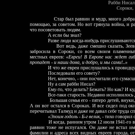
Рабби Нисал
Сороки, 194
Стар был раввин и мудр, много добра дела
помощью, за советом. Но вот грянула война, и р
что посоветовать людям.
А если бы знал?
Разве люди когда-нибудь прислушиваются к
Вот ведь, даже смешно сказать, Зеев Жаб
забросила в Сороки, со всем своим пламенны
местных евреев:
«Евреи! В Европе нас ждет гиб
пропадет
-
и наши дома, и добро, и мы сами!..»
И что же евреи прислушались к провидцу
Последовали его совету?
Нет, конечно, - они посчитали его сумасш
Ну а сам рабби Нисал?
Ему-то, что делать? Бежать? Но как? И ку
Все-таки старость. Недавно исполнилось д
Большая семья его - пятеро детей, внуки, пра
А он вот остался в Сороках. И все сидел под о
перечитывал Талмуд и даже не давал себе труда с
«Элоим годоль
-
Б-г велик,
- тихо говорил 
И когда, ранним утром 12 июля 1941-го в ег
раввин тоже не испугался. Он даже не встал им
фамилии и адреса всех видных евреев города, о