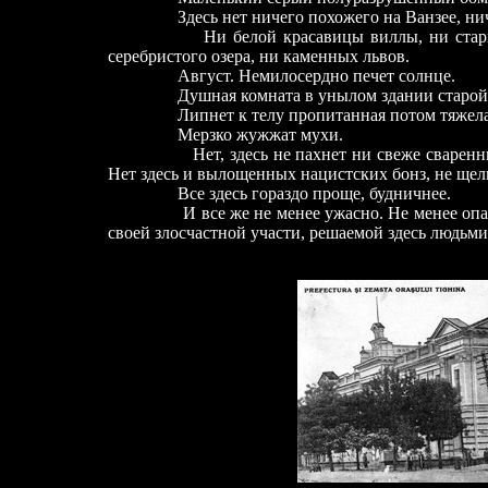
Здесь нет ничего похожего на Ванзее, ниче
Ни белой красавицы виллы, ни стар
серебристого озера, ни каменных львов.
Август. Немилосердно печет солнце.
Душная комната в унылом здании старой р
Липнет к телу пропитанная потом тяжелая
Мерзко жужжат мухи.
Нет, здесь не пахнет ни свеже сваре
Нет здесь и вылощенных нацистских бонз, не щелк
Все здесь гораздо проще, будничнее.
И все же не менее ужасно. Не менее опасно 
своей злосчастной участи, решаемой здесь людьм