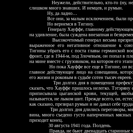
Неужели, действительно, кто-то (ну, не
слишком много знавших. И немцев, и румын.
Ну, да ладно…
Все они, за малым исключением, были престу
Но вернемся в Тигину.
Генералу Хауффе, главному действующем
на удивление, была суждена внезапная и безвреме
Высокочтимый генерал весьма презрит
выраженное его негативное отношение к союз
Тигины убрать его с поста главы германской в
фронт, где в 1944-м, под Злочевым, он попал в пл
на мине вместе с грузовиком, на котором его этап
Но пока Хауффе все еще в Тигине, он в
главное действующее лицо на совещании, котор
его жизни и роковым в судьбе сотен тысяч евреев.
Три долгих дня в помещении префект
сказать, что Хауффе пришлось нелегко. Тэтэряну
приписывала цыганской крови, текущей, якоб
называется, не лыком шит. Прежде всего, он, есте
как сказано, презирал румын и не давал себе труда
Три долгих дня длились переговоры, м
вина, много съедено густо наперченных мясных 
приходит конец.
30 августа 1941 года. Полдень.
Правда, не бьют двенадцать старинные часы, 