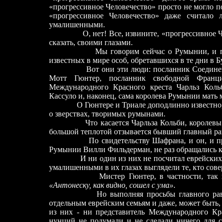
«прогрессивное Человечество» просто не могло п
«прогрессивное Человечество» даже считало 
умалишенными.
О, нет! Все, извините, «прогрессивное Чело
сказать, своими глазами.
Мы говорим сейчас о Румынии, и потому
известных в мире особ, обретавшихся в те дни в Б
Вот они эти люди: посланник Соедин
Мотт Гюнтер, посланник свободной Франци
Международного Красного креста Чарльз Коль
Кассуло и, наконец, сама королева Румынии мать 
О Гюнтере и Триале доподлинно известно, чт
о зверствах, творимых румынами.
Что касается Чарльза Кольби, королевы Еле
большой теплотой отзывается бывший главный р
По свидетельству Шафрана, и он, и предс
Румынии Вилли Фильдерман, не раз обращались к
И ни один из них не посчитал еврейских ли
умалишенными в их глазах выглядели те, кто сове
Мистер Гюнтер, в частности, так и нап
«Антонеску, как видно, сошел с ума»
.
Но выполняя просьбы главного раввина 
отдельным еврейским семьям и даже, может быть,
из них - ни представитель Международного Кра
нунций не подумали и не сделали ничего для с