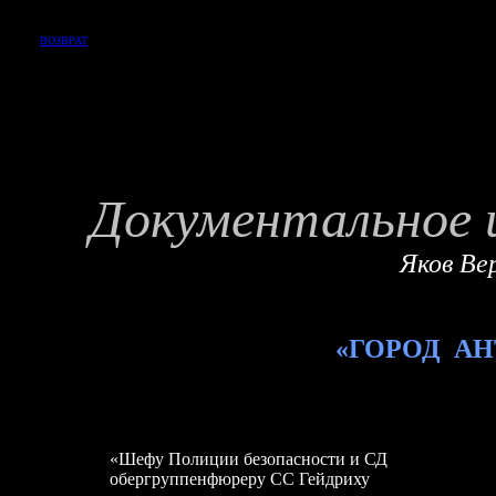
ВОЗВРАТ
Документальное 
Яков Ве
«ГОРОД А
«Шефу Полиции безопасности и СД
обергруппенфюреру СС Гейдриху