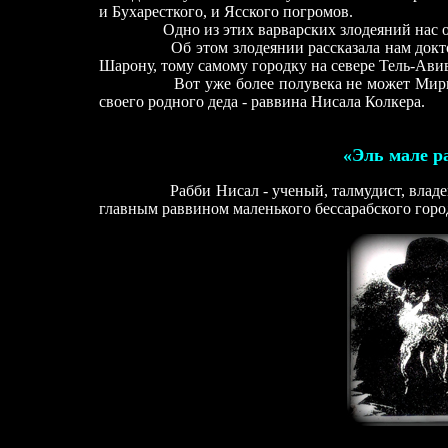
и Бухаресткого, и Ясского погромов.
Одно из этих варварских злодеяний нас ос
Об этом злодеянии рассказала нам доктор
Шарону, тому самому городку на севере Тель-Ави
Вот уже более полувека не может Мириам и
своего родного деда -
раввина Нисала Колкера.
«Эль мале р
Рабби Нисал -
ученый, талмудист, влад
главным раввином маленького бессарабского горо