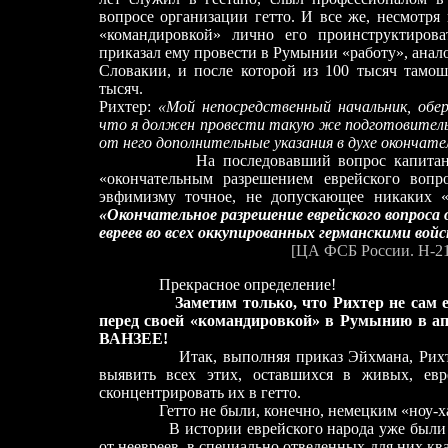
вопросе организации гетто. И все же, несмотря
«командировкой» лично его проинструктирова
приказал ему провести в Румынии «работу», анал
Словакии, и после которой из 100 тысяч тамош
тысяч.
Рихтер:
«Мой непосредственный начальник, обе
что я должен провести такую же подготовительн
от него дополнительные указания в духе окончате
На последовавший вопрос капитана Соло
«окончательным разрешением еврейского вопро
эвфимизму точное, не допускающее никаких «
«Окончательное разрешение еврейского вопроса 
евреев во всех оккупированных германскими во
[ЦА ФСБ России. Н-210
Прекрасное определение!
Заметим только, что Рихтер не сам
перед своей «командировкой» в Румынию в апр
ВАНЗЕЕ!
Итак, выполняя приказ Эйхмана, Рих
выявить всех этих, оставшихся в живых, евр
сконцентрировать их в гетто.
Гетто не были, конечно, немецким «ноу-ха
В истории еврейского народа уже были вре
от неевреев, в специально отведенных для них кв