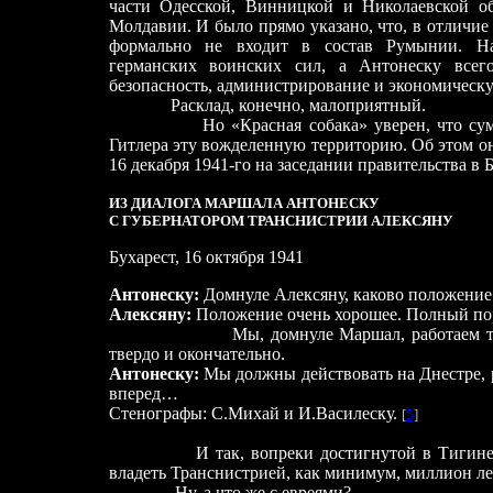
части Одесской, Винницкой и Николаевской о
Молдавии. И было прямо указано, что, в отличие
формально не входит в состав Румынии. На
германских воинских сил, а Антонеску всего
безопасность, администрирование и экономическ
Расклад, конечно, малоприятный.
Но «Красная собака» уверен, что сумеет к
Гитлера эту вожделенную территорию. Об этом он
16 декабря 1941-го на заседании правительства в Б
ИЗ ДИАЛОГА МАРШАЛА АНТОНЕСКУ
С ГУБЕРНАТОРОМ ТРАНСНИСТРИИ АЛЕКСЯНУ
Бухарест, 16 октября 1941
Антонеску:
Домнуле Алексяну, каково положение
Алексяну:
Положение очень хорошее. Полный по
Мы, домнуле Маршал, работаем т
твердо и окончательно.
Антонеску:
Мы должны действовать на Днестре, р
вперед…
Стенографы:
С.Михай и И.Василеску.
[
5
]
И так, вопреки достигнутой в Тигине дог
владеть Транснистрией, как минимум, миллион ле
Ну, а что же с евреями?