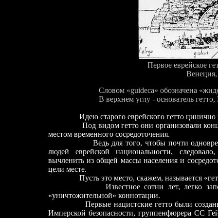
Первое еврейское ге
Венеция, 12
Словом «guideca» обозначена «жид
В верхнем углу - основатель гетто, Вел
Идею старого еврейского гетто цинично ис
Под видом гетто они организовали концент
местом временного сосредоточения.
Ведь для того, чтобы почти одновременн
людей еврейской национальности, следовало,
вычленить из общей массы населения и сосредот
цели месте.
Пусть это место, скажем, называется «гет
Известное сотни лет, легко з
«уничтожительной» коннотации.
Первые нацистские гетто были созданы по
Имперской безопасности, группенфюрера СС Гей