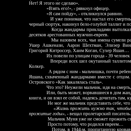
Нет! Я этого не сделаю».
«Взять его!», - рявкнул офицер.
«Я сам пойду»,
-
откликнулся раввин.
И уже понимая, что настал его смертный ч
черный сюртук, накинул бело-голубой таллит и по
Когда жандармы прикладами вытолкали его 
десятков арестованных мужчин-евреев.
Мы назовем всех, чьи имена сумели разобр
Ушер Ашкенази, Аарон Шехтман, Элиэер Вин
Григорий Китроссер, Хаим Коган, Сухер Яшан…
Их повели по улицам города - 39 человек
Впереди всех шел окутанный таллитом кра
Колкер.
А рядом с ним -
мальчишка, почти ребен
Яшана, схваченный жандармами вместе с отцом.
Островского «Как закалялась сталь».
Что это? Неужели мальчик, идя на смерть, вз
Или, быть может, ворвавшиеся в дом жандармы
книги, и он взял ее собой, надеясь дочитать там, к
Не мог же мальчик представить себе, что 
«Жизнь прожить нужно так, чтобы н
прожитые годы»
, - вещал пролетарский писатель.
Мальчик Муня уже не сможет прожить свою ж
Просто потому, что родился евреем…
Потом, в 1944-м, пропитанную кровав