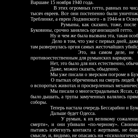
Варшаве 15 ноября 1940 года.
В этих огромных гетто, равных по численн
тысяч евреев. Все они постепенно были уничтож
Треблинке, а евреи Лодзинского - в 1944-м в Осве
Румыны, как сказано, тоже, после
Буковины, срочно занялись организацией гетто.
Ну и чем же была вызвана эта, такая особая
Дело в том, что уже с первых дней, даже с п
там развернулась оргия самых жесточайших убийс
Это, на самом деле, не было чем-
противоестественным для румынских варваров.
Нет, это было для них естественно, обычн
Даже, можно сказать, обыденно.
Мы уже писали о зверском погроме в Бухаре
О пытках обреченных на смерть людей. О вы
о вспоротых животах и просверленных механичес
Мы писали о многострадальных Яссах, где в 
было дышать, а трупы замученных валялись прямо
соборы.
Теперь настала очередь Бессарабии и Бук
Дальше будет Одесса.
У румын, к их великому сожалению, не 
смерти», и они убивали «по-черному». Своими
пытаясь избегнуть контакта с жертвами, не боя
смысле, и, видимо, не опасаясь ни «психологичес