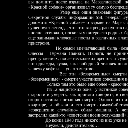
вы помните, после взрыва на Маразлиевской, п
«Красной собаки» организовал ту самую беспрец
Умер еще один знаковый фигуран
Секретной службы информации SSI, генерал Эу
доложить «Красной собаке» о взрыве на Маразл
существует легенда, что этот хитрец, распустив сл
вполне возможно, поскольку пятеро его родных б
еще занимали ключевые посты в различных власт
пристроил.
Но самой впечатляющей была «безвремен
Одессы -
Германа Пыньти. Пыньтя, не приним
преступлениях, после нескольких арестов и судо
вот однажды, гуляя, как свободный человек по л
чашечку кофе и … упал замертво.
Все эти «безвременные» смерти
«безвременные» - смерти участников совещания н
Только там это было еще более «красочно
Из 12 нацистских бонз - участников сов
старости и умереть, как принято говорить, в св
скоро настигла внезапная смерть. Одного из н
квартире, и объявили его смерть самоубийство
«совершенно случайно» сбила машина. А четв
застрелил какой-то «советский военнослужащий». И
До конца 1948 года никого из них уже не б
Неужели, действительно…