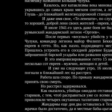
насмешку названной Большая Чулука.
Казалось, все катаклизмы века миновали жи
укрывшись до самых крыш мягким снегом, а ле
Глушь - до ближайшей железнодорожной станции 
И даже имя свое, «Те-ленешти», по слухам, о
то хорошей, доброй лени своих жителей
-
евреев, 
В июле 1941-го здесь даже боев не было. 
румынский жандармский легион «Оргеев».
После первых «веселых» убийств у той с
Чулуки, командир легиона майор Филипп Бекки
евреев в гетто. Но, как назло, подходящего мес
Пришлось устроить его в соседней деревне Буда
заброшенной барской усадьбы или развалин крепо
В это импровизированное гетто 15 июля 1
несколько сот евреев - мужчин, женщин и детей.
И уже на следующее утро, 16 июля, муж
погнали в ближайший лес на расстрел.
Работа шла споро. По приказу жандармов евр
принять свою смерть.
Но расстрел задерживался.
Как оказалось, убийцы ожидали отставших 
стариков, с тем, чтоб расправиться уже со всеми
приволокли четырех окутанных таллитами старико
Жандармы еще дня два оставались в Теленеш
жрачки было достаточно, да и местные бабы-цыга