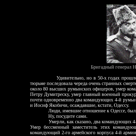
Бригадный генерал Н
Удивительно, но в 50-х годах прошл
тюрьме последовала череда очень странных смерт
около 80 высших румынских офицеров, умер ком
Петру Думитреску, умер главный военный проку
почти одновременно два командующих 4-й румын
и Иосиф Якобичи, осаждавшие, кстати, Одессу.
Люди, имевшие отношение к Одессе, были, в
Ну, посудите сами.
Умерли, как сказано, два командующих 4
Умер бессменный заместитель этих командующ
командующий 2-го армейского корпуса 4-й армии