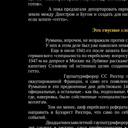
готов».
А пока предлагали депортировать евреев н
земли между Днестром и Бугом и создать для них
если хотите «гетто».
Это гнусное сло
Румыны, впрочем, не возражали против соз
У них в этом деле был уже накоплен немал
Еще в июле 1941-го после захвата Бессара
германского «специалиста по еврейскому вопросу»
1947-м на допросе в Москве на Лубянке расска
капитану Соловову об истинных целях создания
гетто.
Гаупштурмфюрер СС Рихтер прибыл в
оккупированной Франции, и само его появлен
Румынии в эти предвоенные дни действовало 14 
официальные, а остальные - как бы, подпольные.
где, наверняка, были собственные «специалисты
коллегам.
Тем ни менее, шеф еврейского реферата ге
направить в Бухарест Рихтера, что само по се
событий.
Двадцативосьмилетний гаупштурмфюрер СС Г
лет служил в гестапо, слыл профессионалом в 