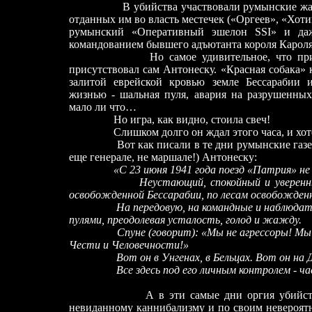
В убийства участвовали румынские жандар
отданных им во власть местечек («Оргеев», «Хо
румынский «Оперативный эшелон SSI» и да
командованием бывшего адъютанта короля Кароля 
Но самое удивительное, что при этих 
присутствовал сам Антонеску. «Красная собака» 
залитой еврейской кровью земле Бессарабии 
жизнью - шальная пуля, авария на разрушенны
мало ли что…
Но игра, как видно, стоила свеч!
Слишком долго он ждал этого часа, и хотел
Вот как писали в те дни румынские газеты о
еще генерале, не маршале!) Антонеску:
«С 23 июня 1941 года поезд «Патрия» н
Неустающий, спокойный и уверенн
освобожденной Бессарабии, по лесам освобожден
На передовую, на командные и наблюдат
пулями, преодолевая усталость, голод и жажду.
Спуне (говорит): «Мы не агрессоры! Мы арм
Чести и Человечности!»
Вот он в Унгенах, в Бельцах. Вот он на Д
Все здесь под его личным контролем
-
ча
А в эти самые дни оргия убийст
невиданному каннибализму и по своим невероят