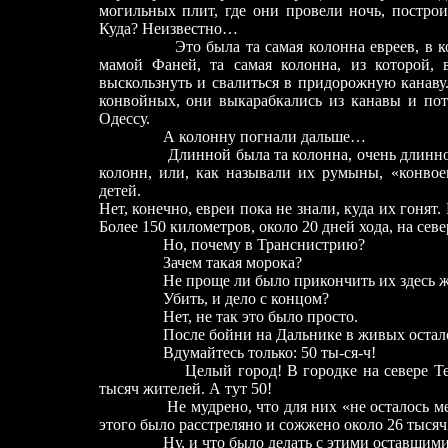
могильных плит, где они провели ночь, постро
Куда? Неизвестно…
Это была та самая колонна евреев, в 
мамой Фаней, та самая колонна, из которой, 
выскользнуть и свалиться в придорожную канаву
конвойных, они выкарабкались из канавы и пот
Одессу.
А колонну погнали дальше…
Длинной была та колонна, очень длинн
колонн, или, как называли их румыны, «конвое
детей.
Нет, конечно, евреи пока не знали, куда их гонят. 
Более 150 километров, около 20 дней хода, на се
Но, почему в Транснистрию?
Зачем такая морока?
Не проще ли было прикончить их здесь же
Убить, и дело с концом?
Нет, не так это было просто.
После бойни на Дальнике в живых остало
Вдумайтесь только: 50 ты-ся-ч!
Целый город! В городке на севере Те
тысяч жителей. А тут 50!
Не мудрено, что для них «не осталось м
этого было расстреляно и сожжено около 26 тысяч
Ну, и что было делать с этими оставшим