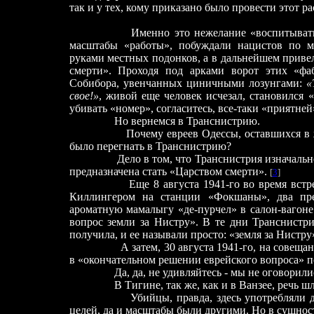
так и у тех, кому приказано было провести этот ра
Именно это нежелание «воспитывать
масштабы «работы», побуждали нацистов по м
руками местных подонков, а в дальнейшем приве
смерти». Проходя под арками ворот этих «фа
Собибора, увенчанных циничными лозунгами:
«
свое!»
, живой еще человек исчезал, становился 
убивать «номер», согласитесь, все-таки «приятней
Но вернемся в Транснистрию.
Почему евреев Одессы, оставшихся в
было перегнать в Транснистрию?
Дело в том, что Транснистрия изначальн
предназначена стать «Царством смерти».
[
3
]
Еще 8 августа 1941-го во время вст
Киллингером на станции «Фокшаны», два пре
ароматную мамалыгу «де-пурчел» в салон-вагоне
вопрос земли за Нистру». В те дни Транснистр
получила, и ее называли просто: «земля за Нистру
А затем, 30 августа 1941-го, на совещ
в «окончательном решении еврейского вопроса» 
Да, да, не удивляйтесь -
мы не оговорили
В Тигине, так же, как и в Ванзее, речь шла
Убийцы, правда, здесь употребляли 
целей, да и масштабы были другими. Но в сущност