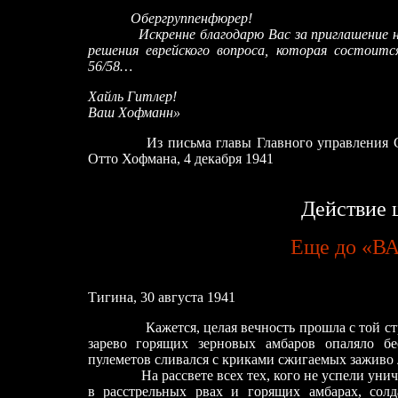
Обергруппенфюрер!
Искренне благодарю Вас за приглашение 
решения еврейского вопроса, которая
состоится
56/58…
Хайль Гитлер!
Ваш Хофманн»
Из письма главы Главного управления 
Отто Хофмана, 4 декабря 1941
Действие 
Еще до «В
Тигина
,
30 августа 1941
Кажется, целая вечность прошла с той с
зарево горящих зерновых амбаров опаляло бе
пулеметов сливался с криками сжигаемых заживо л
На рассвете всех тех, кого не успели уни
в расстрельных рвах и горящих амбарах, сол