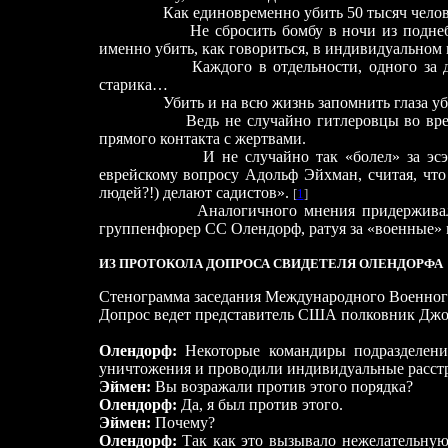
Как единовременно убить 50 тысяч чело
Не сбросить бомбу в ночи из подне
именно убить, как говориться, в индивидуальном 
Каждого в отдельности, одного за 
старика…
Убить и на всю жизнь запомнить глаза у
Ведь не случайно гитлеровцы во вр
прямого контакта с жертвами.
И не случайно так «болел» за эс
еврейскому вопросу Адольф Эйхман, считая, чт
людей?!) делают садистов».
[
1
]
Аналогичного мнения придержива
группенфюрер СС Олендорф, ратуя за «военные»
ИЗ ПРОТОКОЛА ДОПРОСА СВИДЕТЕЛЯ ОЛЕНДОРФА
Стенограмма заседания Международного Военного
Допрос ведет представитель США полковник Дж
Олендорф:
Некоторые командиры подразделен
уничтожения и проводили индивидуальные расстр
Эймен:
Вы возражали против этого порядка?
Олендорф:
Да, я был против этого.
Эймен:
Почему?
Олендорф:
Так как это вызывало нежелательную