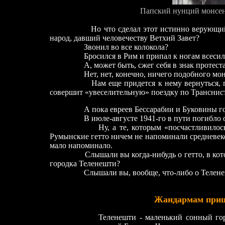
Папский нунций монсен
Но что сделал этот истинно верующий для
народ, давший человечеству Ветхий Завет?
Звонил во все колокола?
Бросился в Рим и припал к ногам всесильн
А, может быть, сжег себя в знак протеста п
Нет, нет, конечно, ничего подобного монсе
Нам еще придется к нему вернуться, потом
совершит «увеселительную» поездку по Транснистр
А пока евреев Бессарабии и Буковины гоня
В июле-августе 1941-го в пути погибло ок
Ну, а те, которым «посчастливилось» доб
Румынские гетто ничем не напоминали средневеко
мало напоминало.
Слышали вы когда-нибудь о гетто, в которое
городка Теленешти?
Слышали вы, вообще, что-либо о Телене
Жандармам приш
Теленешти -
маленький сонный гор