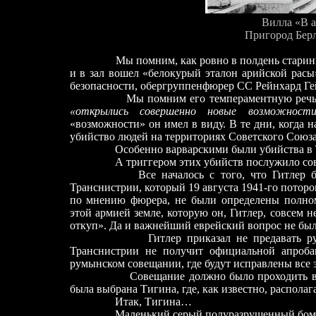
Вилла «В а н
Пригород Берлина, 
Мы помним, как ровно в полдень старин
и в зал вошел «белокурый эталон арийской расы
безопасности, обергруппенфюрер СС Рейнхард Ге
Мы помним его темпераментную речь 
«открылись совершенно новые возможности
«возможности» он имел в виду. В те дни, когда 
убийство людей на территориях Советского Союза
Особенно варварскими были убийства в
А триггером этих убийств послужило сове
Все началось с того, что Гитлер 
Транснистрии, который 19 августа 1941-го поторо
по мнению фюрера, не были определены полном
этой армией земле, которую он, Гитлер, совсем 
откуп». Да и важнейший еврейский вопрос не был
Гитлер приказал не предавать румынски
Транснистрии не получит официальной апроба
румынском совещании, где будут исправлены все э
Совещание должно было проходить в
была выбрана Тигина, где, как известно, располаг
Итак, Тигина…
Маленький серый полуразрушенный бомбе