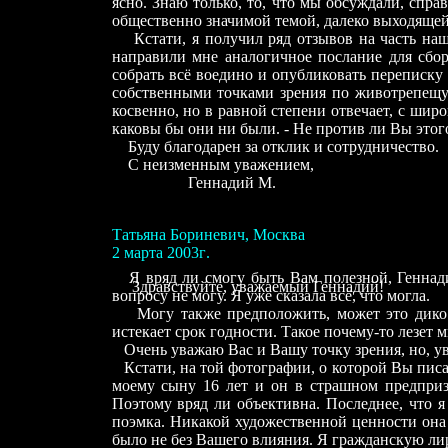
ясно. Знаю только
,
то, что мы обсуждали
,
справ
общественно значимой темой, далеко выходящей 
Кстати, я получил ряд отзывов на часть на
направили мне аналогичное послание для сбо
собрать всё воедино и опубликовать переписк
у
собственными точками зрения по животрепещ
косвенно, но в равной степени отвечает, с ши
каковы бы они ни были. - Не против ли Вы этог
Буду благодарен за отклик и сотрудничество.
С неизменным уважением,
Геннадий М.
Татьяна Бориневич
,
Москва
2 марта
200
3
г
.
Я вряд ли смогу быть Вам полезной, Генна
Здравствуйте, уважаемый Геннадий
!
вопросу не могу. Я уже сказала всё, что могла.
Могу также предположить, может это дико 
истекает срок годности. Такое почему-то лезет м
Очень уважаю Вас и Вашу точку зрения, но, у
Кстати, на той фотографии, о которой Вы пис
моему сыну 16 лет и он в страшном предприз
Поэтому вряд ли объективна. Последнее, что я
поэмка. Никакой художественной ценности она
было не без Вашего влияния. Я гражданскую ли