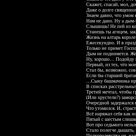
Скажет, спасай, мол, д
Даже о долге священном
Знаем давно, что умом 
Нам не дано. Ну а дым-
Слышишь! Не пей из ко
Станешь ты агнцем, за
Жизнь на алтарь корол
Ежесекундно. И в праз
Только не примет Госпо
Дым не поднимется. Же
Ну, хорошо… Подойду 
Первый, из тех, что мо
Стал бы, возможно, со
Если бы старший брата
…Сыну башмачника нрав
В списках расстрельн
Третий мечтал, чтобы 
(Или хрустели?) замо
Очередной задержался н
Что утомился. И, страс
Всё наряжал себя как
Пятый с шестым слишк
Вот про седьмого нельзя
Стало полегче дышать,
Полкоролевства он, надо