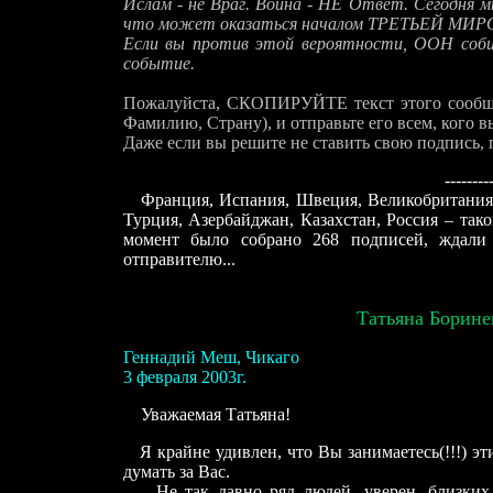
Ислам - не Враг. Война - НЕ Ответ. Сегодня м
что может оказаться началом ТРЕТЬЕЙ МИ
Если вы против этой вероятности, ООН соби
событие.
Пожалуйста, СКОПИРУЙТЕ текст этого сообщен
Фамилию, Страну), и отправьте его всем, кого вы
Даже если вы решите не ставить свою подпись, 
---------
Франция, Испания, Швеция, Великобритания, 
Турция, Азербайджан, Казахстан, Россия – так
момент было собрано 268 подписей, ждали 
отправителю...
Татьяна Борине
Геннадий Меш, Чикаго
3 февраля 2003г.
Уважаемая Татьяна!
Я крайне удивлен, что Вы занимаетесь(!!!) эт
думать за Вас.
Не так давно ряд людей, уверен, близких к