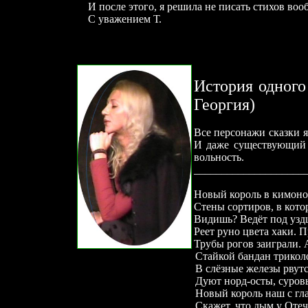
И после этого, я решила не писать стихов во
С уважением Т.
История о
Георгия)
Все персонажи сказки 
И даже существующий н
вольность.
____________________
Новый король в кимоно
Стены сортиров, в кото
Видишь? Ведёт под узд
Реет руно цвета хаки. 
Трубы рогов заиграли.
Стайкой бандан трикол
В слёзные железы рвут
Дуют норд-осты, суров
Новый король наш с гла
Скажет, что дым у Отеч