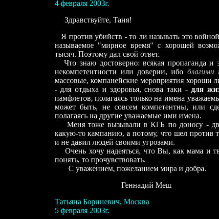
4
февраля 200
3
г.
Здравствуйте, Таня!
Я против убийств - то ли называть это войной
называемое "мирное время" с хорошей возмо
тысяч. Поэтому
дал
свой ответ.
Что знаю достоверно: всякая пропаганда и 
некомпетентности или доверии, ибо
благими 
массовые, компанейские мероприятия хороши
л
-
для отдыха и здоровья, снова таки -
для жи
памфлетов, полагаясь только на имена уважаемы
может быть, не совсем компетентны, или сд
полагаясь на другие уважаемые ими имена.
Меня тоже вызывали в КГБ по доносу - дваж
какую-то кампанию, а потому, что шел против т
и не давил людей своими угрозами.
Очень хочу надеяться, что Вы, как мама и т
понять, то прочувствовать.
С уважением
, п
ожеланием мира и добра.
Геннадий Меш
Татьяна Бориневич, Москва
5 февраля 2003г.