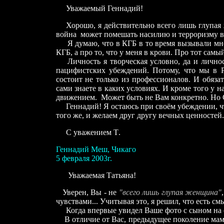
Уважаемый Геннадий!
Хорошо, я действительно всего лишь глупая же
война может помешать насилию и терроризму в ч
Я думаю, что в КГБ в то время вызывали мног
КГБ, а про то, что у меня в крови. Про тот самый
Личность я творческая условно, да и личност
пацифистских убеждений. Потому, что мы в Р
состоит не только из профессионалов. И обяз
сами знаете в каких условиях. И кроме того у 
движением. Может быть не Вам конкретно. Но
Геннадий! Я остаюсь при своём убеждении, чт
того же, и желаем друг другу вечных ценностей.
С уважением Т
.
Геннадий Меш, Чикаго
5 февраля 200
3
г.
Уважаемая Татьяна!
Уверен, Вы - не
"всего лишь глупая женщина"
чувствами... Учитывая это, я решил, что есть см
Когда впервые увидел Ваше фото с сыном на са
В
отличие от Вас, предыдущее поколение мам