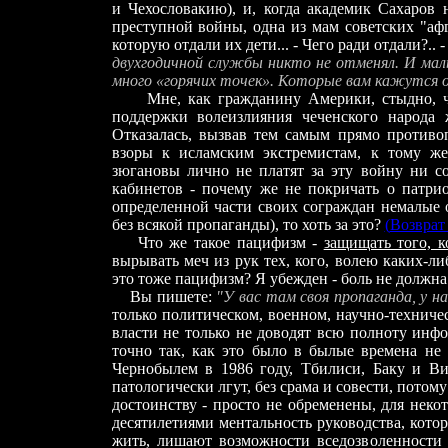
и Чехословакию), и, когда академик Сахаров
преступной войны, одна из мам советских "аф
которую отдали их дети... - Чего ради отдали?..
двухгодичной службы никто не отменял. И маль
много «горячих точек». Которые вам кажутся 
Мне, как гражданину Америки, стыдно, что 
поддержки волеизлияния чеченского народа 
Отказалась, вызвав тем самым прямо против
взоры к исламским экстремистам, к тому же
зюгановы лично не платят за эту войну ни с
кабинетов - почему же не покричать о патрио
определенной части своих сограждан немалые о
без всякой пропаганды), то хоть за это?
(
Возврат
Что же такое пацифизм -
защищать того, к
вырывать меч из рук тех, кого, волею каких-л
это тоже пацифизм? Я убежден - боль не должна 
Вы пишете:
"У вас там своя пропаганда, у нас
только политическом, военном, научно-техничес
власти не только не доводят всю полноту инф
точно так, как это было в былые времена не
Чернобылем в 1986 году, Тбилиси, Баку и Ви
патологически лгут, без срама и совести, потом
достоинству - просто не обременены, для неко
десятилетиями ментальность руководства, котор
жить, лишают возможности вседозволенности 