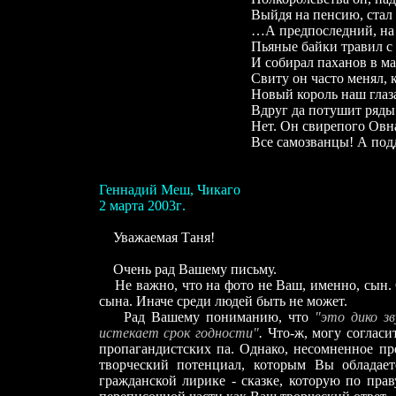
Выйдя на пенсию, стал
…А предпоследний, на 
Пьяные байки травил с
И собирал паханов в ма
Свиту он часто менял,
Новый король наш глаза
Вдруг да потушит ряды
Нет. Он свирепого Овн
Все самозванцы! А под
Геннадий Меш, Чикаго
2
марта
200
3
г
.
Уважаемая Таня!
Очень рад Вашему письму.
Не важно, что на фото не Ваш
,
именно,
сын.
сына. Иначе среди людей быть не может.
Рад Вашему пониманию, что
"это дико з
истекает срок годности"
.
Что-ж, могу согласи
пропагандистских па. Однако, несомненное п
творческий потенциал, которым Вы обладае
гражданской лирике - сказке, которую по пра