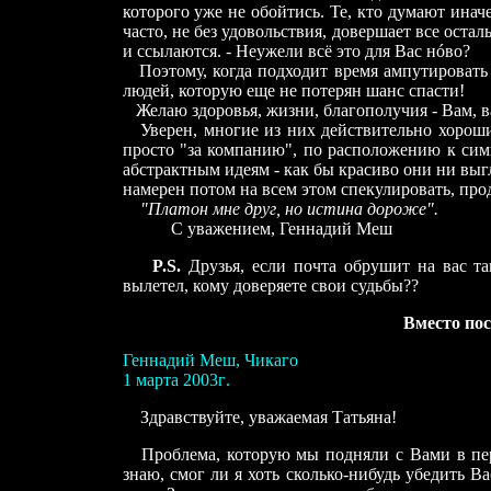
которого уже не обойтись. Те, кто думают иначе
часто, не без удовольствия, довершает все остал
и ссылаются. - Неужели всё это для Вас нóво?
Поэтому, когда подходит время ампутировать р
людей, которую еще не потерян шанс спасти!
Желаю здоровья, жизни, благополучия - Вам, в
Уверен, многие из них действительно хорошие 
просто "за компанию", по расположению к сим
абстрактным идеям - как бы красиво они ни выг
намерен потом на всем этом спекулировать, про
"Платон мне друг, но истина дороже".
С уважением, Геннадий Меш
P.S.
Друзья, если почта обрушит на вас та
вылетел, кому доверяете свои судьбы??
Вместо по
Геннадий Меш, Чикаго
1 марта
200
3
г
.
Здравствуйте, уважаемая Татьяна!
Проблема, которую мы подняли с Вами в пер
знаю, смог ли я хоть сколько-нибудь убедить В