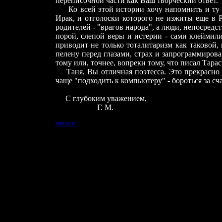
переписочной части как Ваш творческий ответ.
Ко всей этой истории хочу напомнить и ту го
Ирак, и отголоски которого не изжиты еще в 
родителей - "врагов народа", а люди, непосредст
порой, слепой веры и истерии -
сами
клеймил
приводит не только тоталитаризм как таковой
пелену перед глазами, страх и
за
программирова
тому или, точнее, вопреки тому, что писал Тара
Таня, Вы отличная поэтесса. Это прекрасно д
чаще "подходить к компьютеру" - бороться за счас
С глубоким уважением,
Г. М.
НАЧАЛО