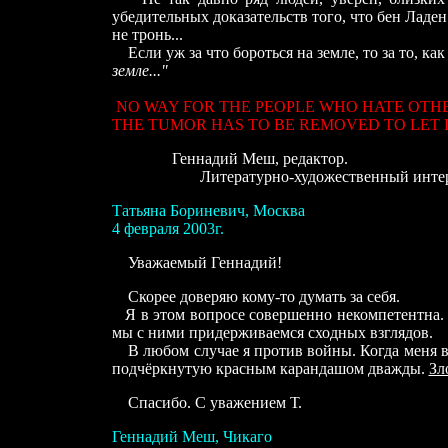
убедительных доказательств того, что бен Ладен
не тронь...
Если уж за что бороться на земле, то за то, ка
земле..."
NO WAY FOR THE PEOPLE WHO HATE OTHE
THE TUMOR HAS TO BE REMOVED TO LET LI
Геннадий Меш, редактор.
Литературно-художественный интерне
Татьяна Бориневич
,
Москва
4
февраля 200
3
г.
Уважаемый Геннадий!
Скорее доверяю кому-то думать за себя.
Я в этом вопросе совершенно некомпетентна. Н
мы с ними придерживаемся сходных взглядов.
В любом случае я против войны. Когда меня в 1
подчёркнутую красным карандашом дважды.
Зл
Спасибо. С уважением Т.
Геннадий Меш, Чикаго