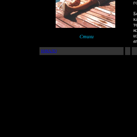
г
О
Б
к
т
к
и
Стихи
в
НАЧАЛО