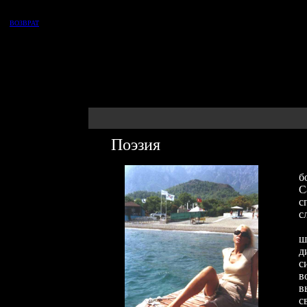
ВОЗВРАТ
П
оэзия
У
б
С
с
с
Т
ш
д
с
в
в
с