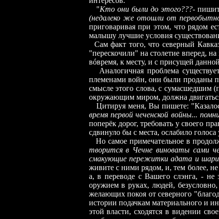
интересов.
"
Кто они были до этого???
- пиши
(недалеко же отошли от первобытно-
приговаривая при этом, что рядом ес
малышу лучшие условия существования,
Сам факт того, что северный Кавказ
"перескочили" на столетие вперед, н
в
ó
время, к месту, и с присущей данн
Аналогичная проблема существует 
племенами войн, они были проданы по
смысле этого слова, с сумасшедшим (п
окружающим миром, должна двигаться п
Цитируя меня, Вы пишете: "Казалось 
время первой чеченской войны... по
поперёк дорог, требовать у своего пр
сдвинуло бы с места, ослабило голоса
Но самое примечательное в продолж
творится в Чечне виноваты сами че
смакующие пережитки адата и шари
живите с ними рядом, и, тем более, не
а, в переводе с Вашего слэнга, - н
оружием в руках, людей, безусловно
желающих покоя от северного
"
благо
истории подачкам материального и ино
этой власти, сходятся в видении св