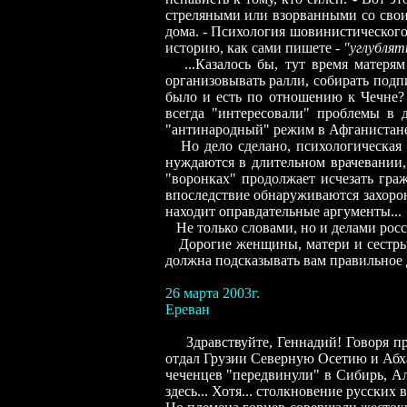
стреляными или взорванными со своим
дома. - Психология шовинистического
историю, как сами пишете -
"углублят
...Казалось бы, тут время матерям 
организовывать ралли, собирать подпи
было и есть по отношению к Чечне?
всегда "интересовали" проблемы в 
"антинародный" режим в Афганистане 
Но дело сделано, психологическая а
нуждаются в длительном врачевании,
"
воронках" продолжает исчезать гр
впоследствие обнаруживаются захоро
находит оправдательные аргументы...
Не только словами, но и делами росси
Дорогие женщины, матери и сестры! 
должна подсказывать вам правильное
26 марта 2003г.
Ереван
Здравствуйте, Геннадий! Говоря п
отдал Грузии Северную Осетию и Аб
чеченцев "передвинули" в Сибирь, Ал
здесь... Хотя... столкновение русских