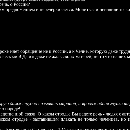
ечь, о России?
тим предложением и перечёрки
в
ается. Молиться и ненавидеть св
оке идет обращение не к России, а к Чечне, которую даже трудн
о весь мир! Да им даже не жаль своих матерей, не то что наших 
торую даже трудно называть страной, а кровожадная групка те
т о народе!
дственной связи. О каком отродье Вы ведете речь - людях с ав
еском отродье - заставившем плакать не только чеченцев, но 
я Дмитриевича Сахарова на 1 Съезде народных депутатов и к то