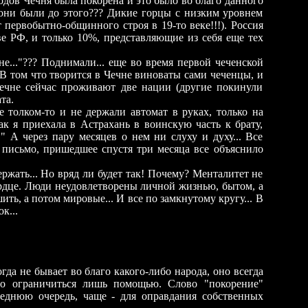
одов Чечня была покорена и это было во благо данного
 они были до этого??? Дикие горцы с низким уровнем
 первобытно-общинного строя в 19-то веке!!!). Россия
е РФ, и только 10%, представляющие из себя еще тех
..."??? Поднимали... еще во время первой чеченской
 В том что творится в Чечне виноваты сами чеченцы, и
Чечне сейчас проживают две нации (другие покинули
та.
 толком-то и не держали автомат в руках, только на
ак я приехала в Астрахань в воинскую часть к брату,
." А через пару месяцев о нем ни слуху и духу... Все
е письмо, пришедшее спустя три месяца все объяснило
жать... Но вряд ли будет так! Почему? Менталитет не
сердце. Люди неудовлетворены личной жизнью, бытом, а
ить, а потом мировые... И все по замкн
у
тому кругу... В
к...
гда не бывает во благо какого-либо народа, оно всегда
ыло ограничиться лишь помощью. Cлово "покорение"
леднюю очередь, чаще - для оправдания собственных