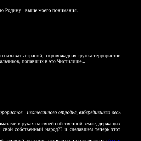
ою Родину - выше моего понимания.
о называть страной, а кровожадная групка террористов
мальчиков, попавших в это Чистилище...
ррористов - неотесанного отродья, взбередившего весь
томатами в руках на своей собственной земле, держащих
и свой собственный народ?? и сделавшем теперь этот
й, сходной, реакции, которая на это последовала
(
см.
в