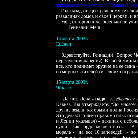
материалах переписки
с Татьяной Бор
Год
назад по центральному телеви
развалинах домов и своей церкви, и 
Увы, история ничегошеньки не учит.
Геннадий Меш
14 марта 2003г.
Ереван
Здравствуйте, Геннадий! Вопрос Ч
переселения-дарения). В своей миниатю
все, кто поднимет оружие на ее сына
из мирных жителей (из своих согражд
15 марта 2003г.
Чикаго
Да нет, Лена -
надо
"углубляться 
Кавказ. Вы утверждаете:
"Во многом 
другие земли, которыми полна Росси
Это делают только правом силы, псих
и Ленин указывал) - начиная с небо
суши
",
как
гордо
заявлял поэт... - 
мораль - "на все 10 заповедей" - по
ненависть к тому, кто силен. - Вот 