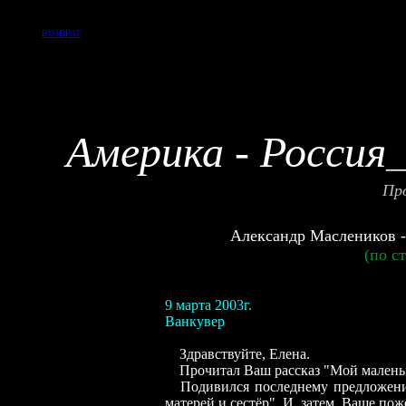
ВОЗВРАТ
Америка - Россия
_
Пр
Александр Маслеников 
(по с
9 марта 2003г.
Ванкувер
Здравствуйте, Елена.
Прочитал Ваш рассказ "Мой маленьк
Подивился последнему предложению
матерей и сестёр". И, затем, Ваше пож