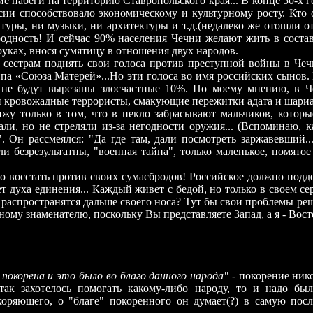
е набеги на территорию Ставропольского края... В конце 50-х г
ссии способствовало экономическому и культурному росту. Кто
атуры, ни музыки, ни архитектуры и т.д.(недалеко же отошли от
родность! И сейчас 90% населения Чечни желают жить в состав
уках, внося сумятицу в отношения двух народов.
сестрам поднять свои голоса против преступной войны в Чечне
типа «Союза Матерей»...Но эти голоса во имя российских сынов.
а не будут вырезаны злосчастные 10%. По моему мнению, в 
 кровожадные террористы, смакующие пережитки адата и шариа
 только в том, что в пекло забрасывают мальчиков, которые
ли, но не стреляли из-за негодности оружия... (Вспоминаю, к
!". Он рассмеялся: "Да где там, дали посмотреть заржавевший..
и безрезультатны, "военная тайна", только маленькое, помято
восстать против своих сумасбродов! Российское должно поддер
Нет духа единения... Каждый живет с бедой, но только в своем 
 распространятся дальше своего носа? Тут бы свои проблемы реш
ному знаменателю, поскольку Вы представляете Запад, а я
-
Восто
 покорена и это было во благо данного народа"
- покорение нико
так захотелось помогать какому-либо народу, то и надо б
коряющего, о "благе" покоренного он думает(?) в самую пос