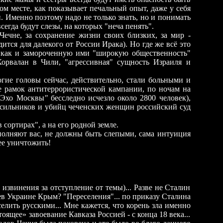
м месте, как показывает печальный опыт, даже у себя
 Именно поэтому надо не только знать, но и понимать
всегда будут слезы, на которых "неча пенять".
ечне, за сохранение жизни своих близких, за мир -
тся для далекого от России Ирака). Но где же всё это
, как и замороченную ими "широкую общественность"
орвалан в Чили, "агрессивная" сущность Израиля и
гие головы сейчас, действительно, стали больными и
е рамок антитеррористической кампании, по ночам на
"
Эхо Москвы
"
бесследно исчезло около 2800 человек),
асильников и убийц чеченских женщин российский суд
сортирах", а на его родной земле.
полняют вас, не должны быть слепыми, сама интуиция
ее уничтожить!
извинения за отступление от темы)... Разве не Сталин
 Украине Крым? "Переселения"... по приказу Сталина
лить русскими... Мне кажется, что корень зла именно
тоящее» завоевание Кавказа Россией - с конца 18 века...