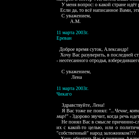
У меня вопрос: о какой стране идёт р
Если да, то всё написанное Вами, э
С уважением,
А.М.
11
марта 2003г.
Ереван
Доброе время суток, Александр!
Хочу Вас разуверить, в последней стр
- неотесанного отродья, взбередившег
С уважением,
Лена
11
марта 2003г.
Чикаго
Здравствуйте, Лена!
Я Вас тоже не понял:
"...Чечне, ко
мир!"
- Здорово звучит, когда речь иде
Не понял Вас в смысле причинно-сле
их с какой-то целью, или о политич
"собственный" народ заложником???
Хочу обратить Вас к позиции Андре