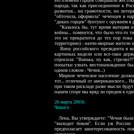
Но племена горцев совершали жестоки
народа, так как присоединение к Ро
развития... ни грамотности, ни литер
"обточила, оформила" чеченцев в на
"диких горцев" бунтуют с оружием в р
"Казалось бы, тут время матерям и 
войны... помнится, что было что-то 
это не прекратится до тех пор пок
территорию)
-
нахчи-мирные жители и
Вину российского президента я вижу
картинках видели или все-таки держа
спросила: "Ванька, ну как, стрелял?
попытки узнать местонахождение был
одним словом - Чечня...)
Мирное чеченское население должно 
тот... отличный от американского... 
при таком раскладе разве мысли будут
нашем споре мы вряд ли придем к еди
26 марта 2003г.
Чикаго
Лена, Вы утверждаете:
"Чечня была
"выходит боком". Если уж России 
предполагает заинтересованность по