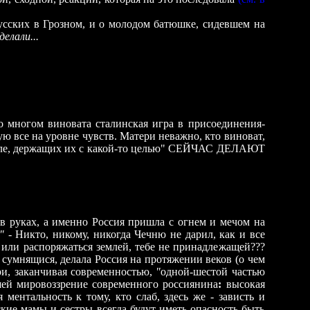
сских в Грозном, и о молодом батюшке, сидевшем на
елали...
во многом виновата сталинская игра в присоединения-
ю все на уровне чувств. Матери неважно, кто виноват,
 земле, держащих их с какой-то целью" СЕЙЧАС ДЕЛАЮТ
 руках, а именно Россия пришла с огнем и мечом на
"
- Никто, никому, никогда Чечню не дарил, как и все
или распоряжаться землей, тебе не принадлежащей???
сумнящися, делала Россия на протяжении веков (о чем
ри, заканчивая современностью,
"
одной-шестой частью
вшей мировоззрение современного россиянина
:
высокая
ментальность к тому, кто слаб, здесь же - зависть и
ские мамы и сестры всегда будут иметь опасность быть