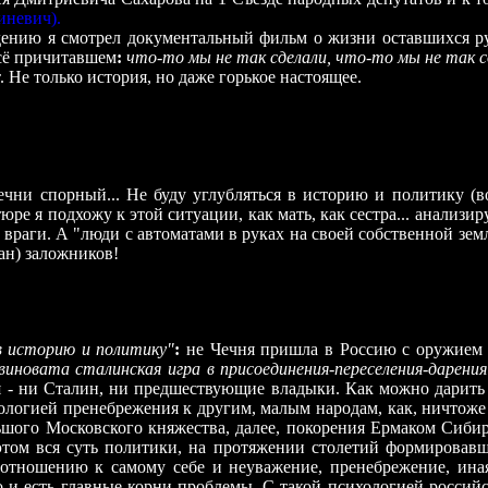
иневич
).
дению я смотрел документальный фильм о жизни оставшихся ру
всё причитавшем
:
что-то мы не так сделали, что-то мы не так сд
 Не только история, но даже горькое настоящее.
ечни спорный... Не буду углубляться в историю и политику (
ре я подхожу к этой ситуации, как мать, как сестра...
анализиру
 - враги. А "люди с автоматами в руках на своей собственной
ан) заложников!
в историю и политику"
:
не Чечня пришла в Россию с оружием в
виновата сталинская игра в присоединения-переселения-дарения
я - ни Сталин, ни предшествующие владыки. Как можно дарить 
ологией пренебрежения к другим, малым народам, как, ничтоже 
льшого Московского княжества, далее, покорения Ермаком Сиби
В этом вся суть политики, на протяжении столетий формирова
 отношению к самому себе и неуважение, пренебрежение, иная 
это и есть главные корни проблемы. С такой психологией россий