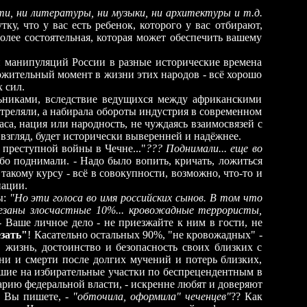
ти, ни литературы, ни музыки, ни архитектуры и т.д.
тку, что у вас есть ребенок, которого у вас отбирают,
более состоятельная, которая может обеспечить вашему
и манипуляций России в разные исторические времена
ложительный момент в жизни этих народов - всё хорошо
ных сил.
ьниками, вследствие ведущихся между африканскими
стреляли, а набирала обороты индустрия в современном
са, нация или народность, не чуждаясь взаимосвязей с
взгляд, будет исторически выверенней и надёжнее.
 преступной войны в Чечне..."
??? Поднимали... еще во
бо поднимали. - Надо было вопить, кричать, ложиться
такому курсу - всё в совокупности, возможно, что-то и
нации.
ы:
"Но эти голоса во имя российских сынов. В том что
езаны злосчастные 10%... кровожадные террористы,
 Ваше личное дело - не приезжайте к ним в гости, не
зать"
! Касательно остальных 90%, "не кровожадных" -
 жизнь, достоинство и безопасность своих близких с
ни и смерти после долгих мучений и потерь близких,
дшие на избирательные участки по беспрецендентным в
арию федеральной власти, - искренне любят и доверяют
к Вы пишете, -
"
обточила, оформила
"
чеченцев"
?? Как