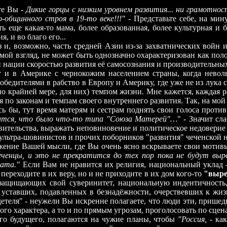
те Вы -
Дикие горцы с низким уровнем развития... ни грамотнос
общинного строя в 19-то веке!!!"
- Представьте себе, на мину
ть еще какая-то мама, более образованная, более культурная и 
 и во благо его...
 и, возможно, часть средней Азии из-за захватнических войн 
а мой взгляд, не может быть однозначно охарактеризован как по
ой нации скоростью развития её самосознания и производитель
и в Америке с чернокожим населением страны, когда невол
бедителями в рабство в Европу и Америку, где уже не из лука 
о крайней мере, для них) темпом жизни. Мне кажется, каждая ра
о законам и темпам своего внутреннего развития. Так, на мой 
бы, тут время матерям и сестрам поднять свои голоса против
мнится, что было что-то типа "Союза Матерей"…
"
- Значит сла
авительства, выражать неповиновение и политическое недоверие 
 ультра-шовинистов и прочих поборников "развития" чеченской 
ение Вашей мысли, где Вы очень ясно вскрываете свои мотив
ченцы, и это не прекратится до тех пор пока не будут выр
ата."
Если Вам не нравится их религия, национальный уклад -
 переходите в их веру, но и не приходите в их дом кого-то
"выре
е защищающих свой суверинитет, национальную индентичность,
, уставших, подавленных в безнадёжности, очерствевших к жиз
детеля
"
- неужели Вы искренне полагаете, что люди эти, прише
го характера, а то и по прямым угрозам, проголосовать по сцен
оего будущего, полагаются на чужие планы, чтобы
"Россия,
- ка