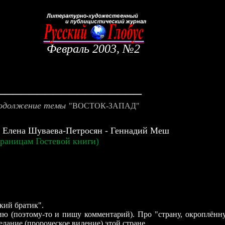
Февраль
2003,
№
2
__________________
одолжение темы
"
ВОСТОК-ЗАПАД
"
- Елена Шуваева-Петросян - Геннадий Меш
траницам Гостевой книги)
ий братик".
 (поэтому-то и пишу комментарий). Про "страну, окроплён
елание (пророческое видение) этой стране.