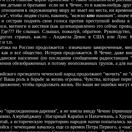
и детьми и братьями если не в Чечне, то в каком-нибудь друго
 отношения к окружающему миру не знает ни места, ни времени.
ься"
, чтобы людям стало, наконец,
"важно
кто
виноват"
, иначе 
и сестрам поднять свои голоса против преступной войны в Ч
си, митинги и шествия (как целенаправленно это сейчас проводи
 Где??? Не слышал. Слышал, пожалуй, обратное. Руководство
других странах, как-то - Анджела Девис в США или Луис К
и т.п.
така на Россию продолжается - изначально замороченные, мно
 как и все общество. Истерия продолжается. В Чечне, даже вн
ажданское население (по последним сообщениям радиостанции
нения обезображенных и потому неопознанных трупов, а для н
йского президента чеченский народ продолжают "мочить" не "в 
Ваша роль в борьбе за жизнь огромна. Чувства, которые пере
 движение, чтобы продолжать жизнь. Но ваши же ошибки могут 
ро "присоединения-дарения", я не имела ввиду Чечню (приношу 
хазию, Азербайджану
-
Нагорный Карабах и Нахичевань, а Хрущев
тай, а историческую территорию народов нахчи попытались засе
 войск с чеченцами началось еще со времен Петра Первого, а «нас