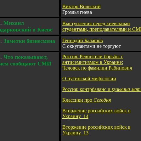
Виктор Вольский
Гроздья гнева
3.
Михаил
Выступления перед киевскими
одарковский в Киеве
студентами, преподавателями и С
4.
Заметки
бизнесмена
Геннадий Балашов
С оккупантами не торгуют
5.
Что показывают,
Россия: Ревнители борьбы с
антисемитизмом в Украине:
 чем сообщают СМИ
Человек по фамилии Рабинович
О путинской мифологии
Россия: контрбаланс и
кузькина мат
Классики про
Сегодня
Вторжение российских войск в
Украину_14
Вторжение российских войск в
Украину_13