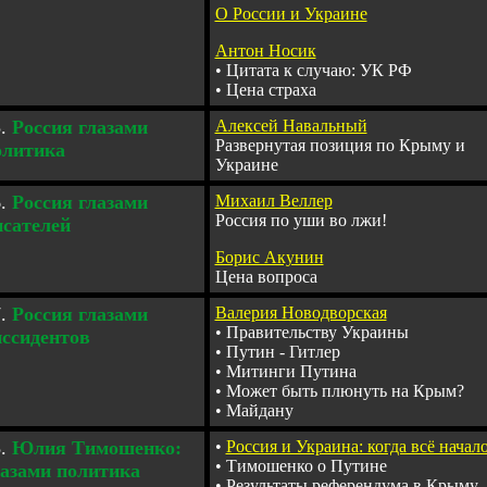
О России и Украине
Антон Носик
•
Цитата к случаю: УК РФ
•
Цена страха
.
Россия глазами
Алексей Навальный
Развернутая позиция по Крыму и
олитика
Украине
.
Россия глазами
Михаил Веллер
Россия по уши во лжи!
исател
ей
Борис Акунин
Цена вопроса
.
Россия глазами
Валерия Новодворская
•
Правительству Украины
иссидентов
•
Путин - Гитлер
•
Митинги Путина
•
Может быть плюнуть на Крым?
•
Майдану
.
Ю
лия Тимошенко:
•
Россия и Украина: когда всё начал
•
Тимошенко о Путине
лазами политика
•
Результаты референдума в Крыму