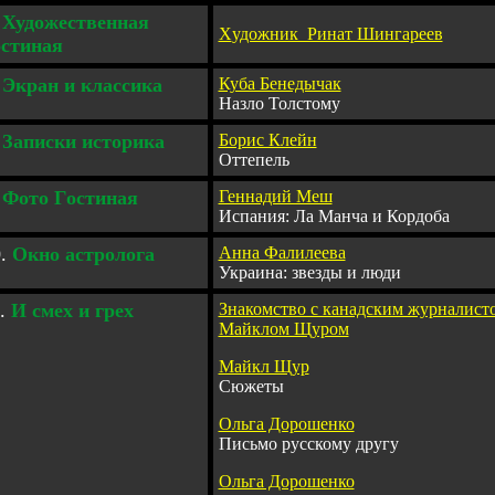
Художественная
Х
удожник Ринат Шингареев
остиная
.
Экран и классика
Куба Бенедычак
Назло Толстому
.
Записки историка
Борис Клейн
Оттепель
.
Фото
Г
остиная
Геннадий Меш
Испания: Ла Манча и Кордоба
0.
Окно астролога
Анна Фалилеева
Украина: звезды и люди
.
И смех и грех
Знакомство с канадским журналист
Майклом Щуром
Майкл Щур
Сюжеты
Ольга Дорошенко
Письмо русскому другу
Ольга Дорошенко