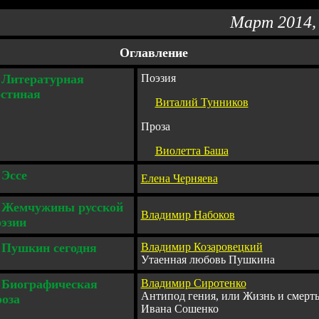
Март 2014,
Оглавление
.
Литературная
Поэзия
остиная
Виталий Тунников
Проза
Виолетта Баша
.
Э
ссе
Елена Черняева
Жемчужины русской
Владимир Набоков
оэзии
Пушкин сегодня
Владимир Козаровецкий
Утаенная любовь Пушкина
Биографическая
Владимир Сиротенко
Антипод гения, или Жизнь и смерт
роза
Ивана Сошенко