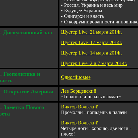
•
Россия, Украина и весь мир
•
Будущее Украины
•
Олигархи и власть
•
О коррумпированности чиновник
.
Дискусcионный зал
Шустер
Live_21
марта 2014г.
Шустер
Live_
17 марта 2014г.
_
Шустер
Live_
14
марта 2014г.
Шустер
Live_
2 и
7
марта 2014г.
.
Геополитика и
Однояйцовые
ласть
1.
Открытие Америки
Лев Борщевский
«Гордость и печаль шахмат»
2.
Заметки Нового
Виктор Вольский
Промолчи - попадешь в палачи
вета
Виктор Вольский
Четыре ноги - хорошо, две ноги -
плохо!