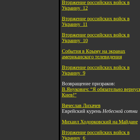
Вторжение российских войск в
Украину_12
Вторжение российских войск в
Украину_11
Вторжение российских войск в
Украину_10
События в Крыму на экранах
американского телевидения
Вторжение российских войск в
Украину_9
Возвращение призраков:
В.Янукович:
“
Я обязательно вернус
Киев!
”
Вячеслав Лихачев
Еврейский курень
Н
ебесной сотни
Михаил Ходорковский на Майдане
Вторжение российских войск в
Украину_6