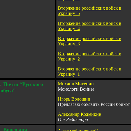
Вторжение российских войск в
Украину_5
Вторжение российских войск в
Украину_4
Вторжение российских войск в
Украину_3
Вторжение российских войск в
Украину_2
Вторжение российских войск в
Украину_1
6.
Почта
“
Русского
Михаил Мигенин
Монологи Войны
обуса
”
Игорь Волошин
Предлагаю объявить России бойкот
Александр Кожейкин
От Редактора
7.
Видео дня
А где моё молочко!?