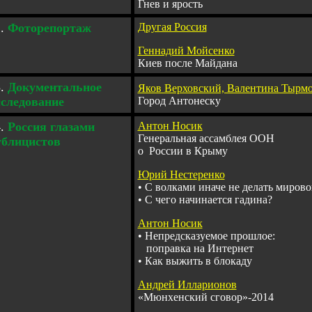
Гнев и ярость
.
Фоторепортаж
Другая Россия
Геннадий Мойсенко
Киев после Майдана
3
.
Документальное
Яков Верховский, Валентина Тырм
сследование
Город Антонеску
.
Россия глазами
Антон Носик
Генеральная ассамблея ООН
ублицистов
о России в Крыму
Юрий Нестеренко
•
С волками иначе не делать мирово
•
С чего начинается гадина?
Антон Носик
•
Непредсказуемое прошлое:
поправка на Интернет
•
Как выжить в блокаду
Андрей Илларионов
«
Мюнхенский сговор
»
-2014