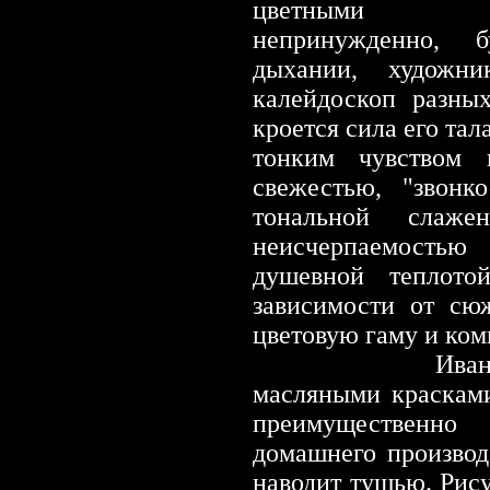
цветными п
непринужденно, 
дыхании, художн
калейдоскоп разны
кроется сила его та
тонким чувством 
свежестью, "звон
тональной слаже
неисчерпаемостью
душевной теплото
зависимости от сю
цветовую гаму и ком
Иван Николае
масляными красками
преимущественно
домашнего производ
наводит тушью. Рис