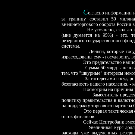
С
огласно информации и
за границу составил 50 милли
внешнеторгового оборота России за
Не уточнено, сколько конкретн
(мне думается на 95%) - это, т
резервного государственного фон
системы.
Деньги, которые государство
израсходованы ему - государству, в
Это предательство национальн
Сумма 50 млрд. - не влияющая
тем, что "шкурные" интересы неко
За интересами государства я 
безопасность нашего населения, - к
Посмотрим на причины вызыв
Заместитель предсе
политику правительства в валютно
на поддержку торгового партнера
Это первая тактическая ошибка
отток финансов.
Сейчас Центробанк вместе с п
Увеличивая курс долл
расходы уже выделенных резервн