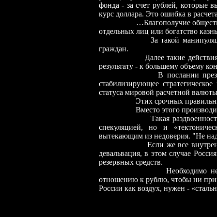
фонда - за счет рублей, которые
курс доллара. Это ошибка в расчета
…Благополучие общества в це
отдельных лиц или богатство каз
За такой манипуляцией след
граждан.
Далее такие действ
результату - к большему объему ко
В послании президента от 
стабилизирующее стратегическое
статуса мировой расчетной валюты
Этих срочных правильных и з
Вместо этого производится пр
Такая раздвоенност
спекуляцией, но и «тектониче
вытекающим из недоверия. "Не над
Если же все внутре
девальвация, в этом случае Россия
резервных средств.
Необходимо незамедлител
отношению к рублю, чтобы ни приш
России как воздух, нужен - «стальн