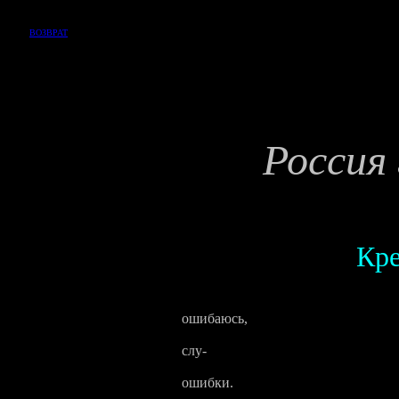
ВОЗВРАТ
Россия
Кре
ошибаюсь,
и не буду на того се
слу-
в таких случаях ос
ошибки.