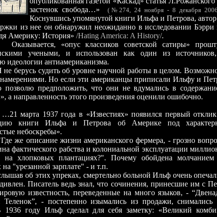
опубликованная газетой «Каскад» статья Л.Рожанског
застенок свобода…»
(№274, 24 ноября - 8 декабря 200
Коснувшись упомянутой книги Ильфа и Петрова, автор
ержки из нее он обнаружил неожиданно в исследовании Бэрри
дя Америку: История»
/Hating America: A History/
.
ается, «опус классиков советской сатиры» прошту
нскими учеными, и использован как один из источников
ю идеологии антиамериканизма.
русь судить об уровне научной работы в целом. Возможно,
намерениями. Но если эти американцы приписали Ильфу и Петр
 позволю предположить, что они не вдумались в содержан
, а направленность этого произведения оценили ошибочно.
рта 1937 года в «Известиях» появился первый отклик 
ацию книги Ильфа и Петрова об Америке под характерн
стые небоскребы».
 описание жизни американского фермера, - грозно вопрош
ина фактического рабства и колониальной эксплуатации милли
в на хлопковых плантациях?". Почему обойдена молчанием
на "урезанной зарплате" - и т.п.
 об этих упреках, смертельно больной Ильф очень опечали
дивлен. Писатель ведь знал, что сочинения, принесшие им с П
ировую известность, переведенные на много языков, - “Двена
й Теленок”, - постепенно изымались из продажи, снимались
В 1936 году Ильф сделал для себя заметку: «Великий комби