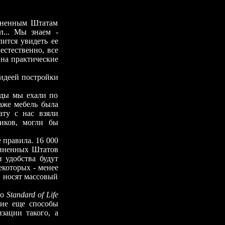
енным Штатам
л... Мы знаем -
ится увидеть ее
естественно, все
 на практические
деей постройки
ы мы ехали по
Даже мебель была
ату с нас взяли
ников, могли бы
правила. 16 000
диненных Штатов
 удобства будут
екоторых - менее
, носят массовый
го
Standard of Life
кие еще способы
ации такого, а