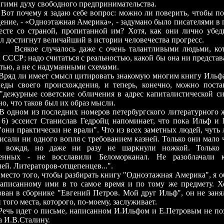
 гимн духу свободного предпринимательства.
ему я задаю себе вопрос: можно ли поверить, чтобы пос
ение, - «Одноэтажная Америка», - задумано было писателями в
месте со страной, пропитанной им? Хотя, как они лично убед
достигнут величайший в истории человечества прогресс.
 случалось даже с очень талантливыми людьми, кото
 СССР; надо считаться с реальностью, какой бы она ни представ
тью, а не с надуманными схемами.
 имеет смысл цитировать знакомую многим книгу Ильфа 
леды своего происхождения, и теперь, конечно, можно поста
"дежурные советские обличения в адрес капиталистической си
о, что таков был их образ мысли.
 из последних номеров петербургского литературного жу
№6) эссеист Станислав Гедройц напоминает, что пока Ильф и 
"они практически не врали". Что из всех заметных людей, чуть 
исали ни одного вопля с требованием казней. Только они мало 
о вождя, но даже ни разу не шаркнули ножкой. Только
енных - не восславили Беломорканал. Не разоблачали к
ей. Литераторов-отщепенцев...".
того, чтобы разбирать книгу "Одноэтажная Америка", я о
написанному ими в то самое время и по тому же предмету. Хо
ван в сборнике "Евгений Петров. Мой друг Ильф", он не заня
 того места, которого, по-моему, заслуживает.
ет о письме, написанном И.Ильфом и Е.Петровым не позд
а И.В.Сталину.