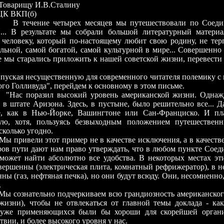
рищу И.В.Сталину
КП(б)
ние четырех месяцев мы путешествовали по Соедин
... В результате мы собрали большой литературный материа
человеку, который по-настоящему любит свою родину, не терп
льной, самой богатой, самой культурной в мире... Совершенно 
 мы старались приложить к нашей советской жизни, перевести
 несущественную для современного читателя полемику с и
ого Голливуда", перейдем к основному в этом письме.
оразил высокий уровень американской жизни. Однажд
 в штате Аризона. Здесь, в пустыне, было решительно все... 
е, как в Нью-Йорке, Вашингтоне или Сан-Франциско. И пл
ую, хотя, пользуясь безвыходным положением путешествен
 сколько угодно.
ели этот пример не в качестве исключения, а в качестве 
ров пути дают нам право утверждать, что в любом пункте Сое
может найти абсолютно все удобства. В некоторых местах эти
вершенны (электрическая плита, комнатный рефрижератор), в н
ны (газ, нефтяная печка), но они будут всюду. Они, несомненно
.
ательно подчеркиваем всю грандиозность американско
 жизни), чтобы не отвлекаться от главной темы доклада - ка
уже применяющихся были бы хороши для скорейшей организ
твии, и более высокого уровня у нас.