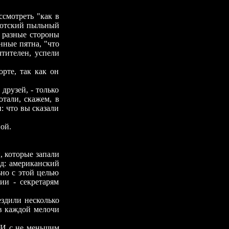
мотреть "как в
диотский пыльный
в разные стороны
нные пятна, "что
чтителен, успели
е, так как он
узей, - только
отали, скажем, в
: что вы сказали
ой.
 которые запали
д: американский
ьно с этой целью
ии - секретарям
дили несколько
 в каждой мелочи
 И с не меньшим