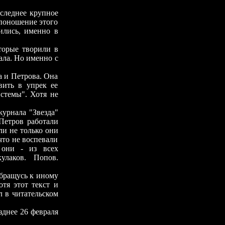
леднее крупное
 поношение этого
ились, именно в
рые творили в
ала. Но именно с
и Петрова. Она
вить в упрек ее
стемы". Хотя не
рнала "Звезда"
Петров работали
ли не только они
что не воспевали
 они - из всех
улаков. Попов.
бращусь к иному
тя этот текст и
л в читательском
нее 26 февраля