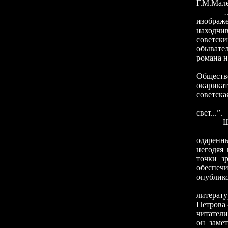
Г.М.Мале
…Аферис
изображ
находчив
советск
обывате
романа 
Пошлым
Обществ
окарикат
советска
Серьезн
свет...”.
Шли год
Из инт
одаренн
негодяя
точки з
обеспеч
опублико
Привед
литерат
Петрова 
читатели
он заме