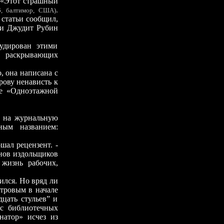
о «Этот страшный
.
6, балтимор, США)
 статьи сообщил,
 и Джудит Рубин
дирован этими
, раскрывающих
 она написана с
ову ненависть к
ие «Одноэтажной
на журнальную
ым названием:
ал рецензент. -
онов издольщиков
 жизнь рабочих,
лся. Но вряд ли
етровым в начале
дцать стульев” и
 с библиотечных
натор» исчез из