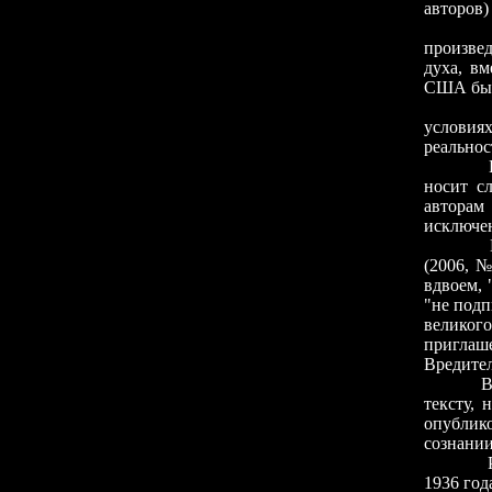
авторов)
Вот поч
произвед
духа, в
США был 
Всякое
условиях
реальнос
Вряд ли
носит с
авторам 
исключен
В одном
(2006, 
вдвоем, 
"не подп
великог
приглаш
Вредител
Вместо 
тексту, 
опублико
сознании
Речь ид
1936 год