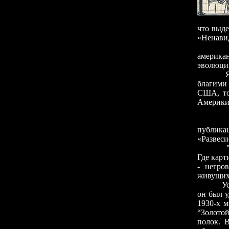
что выд
«Ненави
Оказыв
америка
эволюци
Я не бе
благими 
США, то
Америки»
…21 ма
публик
«Развеси
"Где же
Где карт
- негро
живущих 
Услышав
он был у
1930-х м
“Золото
полок. 