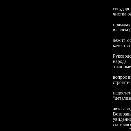
Круг в
государс
чистка о
В стрем
прямому 
в своем 
"Мы пон
лежит о
качества 
Они ка
Руководс
народа
закономе
Однако 
вопрос в
строят н
Что же,
недоста
"детализ
Случай 
автозав
Возвращ
увиденно
состоялс
" - Что