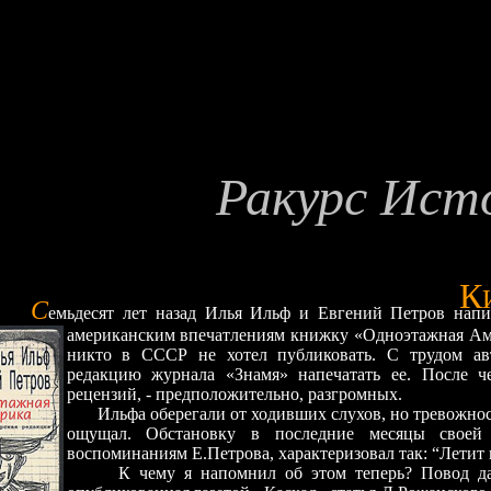
Ракурс Ист
К
С
емьдесят лет назад Илья Ильф и Евгений Петров нап
американским впечатлениям книжку «Одноэтажная Ам
никто в СССР не хотел публиковать. С трудом ав
редакцию журнала «Знамя» напечатать ее. После ч
рецензий, - предположительно, разгромных.
Ильфа оберегали от ходивших слухов, но тревожнос
ощущал. Обстановку в последние месяцы своей
воспоминаниям Е.Петрова, характеризовал так: “Летит
К чему я напомнил об этом теперь? Повод дал