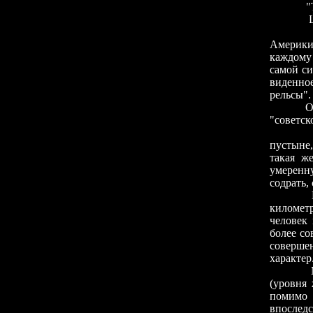
"Това
ЦК В
В тече
Америки
каждому 
самой си
виденное
рельсы".
Опуская
"советск
"Нас п
пустыне,
такая ж
умеренн
содрать,
Мы прив
километ
человек 
более со
совершен
характер
Мы созн
(уровня
помимо 
впоследс