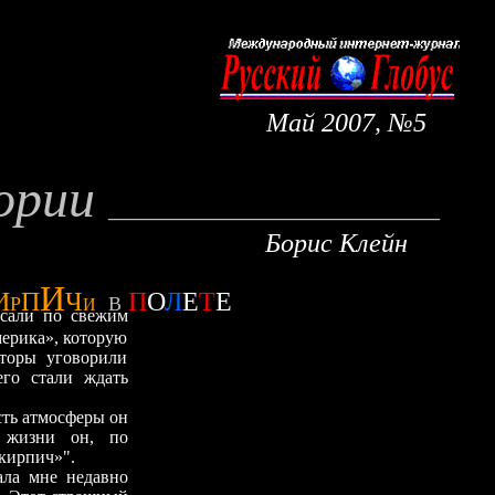
Май
200
7
, №
5
ории
_________________________
Борис Клейн
И
И
П
Ч
П
О
Л
Е
Т
Е
Р
В
И
исали по свежим
ерика», которую
торы уговорили
его стали ждать
ть атмосферы он
 жизни он, по
 кирпич»
"
.
а мне недавно