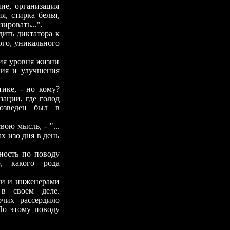
, организация
я, стирка белья,
ировать...".
ть диктатора к
ого, уникального
я уровня жизни
ния и улучшения
е, - но кому?
зации, где голод
озведен был в
ю мысль, - "...
х изо дня в день
ость по поводу
о, какого рода
и и инженерами
 в своем деле.
очих рассердило
По этому поводу