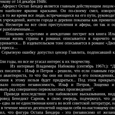
нкову от 14 декабря 1948г.
т Остап Бендер является главным действующим лицом о
ен наиболее яркими красками. Он по-своему смел, изворот
; в то же время все люди, встречающиеся на его пути, руковод
их учреждений, жители города и деревни показаны как примит
ли. Несмотря на все свои преступления и аферы, он так и ос
не разоблаченным…
и остротами и анекдотами пестрит вся книга Ильф
енная жизнь страны в романах описывается в нарочито ко
уривается… В издевательском тоне описывается в романе «Две
я пресса…
ую ошибку допустил цензор Главлита, подписавший кн
ы, но все не угасал интерес к их творчеству.
ервью Владимира Набокова (сентябрь 1967г.): “Два
ых писателя - Ильф и Петров - решили, что если главным гер
 и авантюриста, то что бы они ни писали о его похождениях,
рения к этому нельзя будет придраться... Под этим прикрыт
ивало полную независимость, Ильф и Петров, Зощенко 
вать ряд совершенно первоклассных произведений”.
я впоследствии эти набоковские высказывания, видн
уровед Бенедикт Сарнов, в свою очередь, подчеркнул, что 
- едва ли не единственная книга во всей советской литературе, 
 в течение многих десятилетий ощущали себя по-настоящему с
тил, что фигура Остапа Бендера - это (независимо от жела