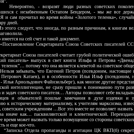
ия”.
ятно, - возразят люди разных советских поколени
вшихся с незабвенным Остапом Бендером, - мы же все держ
Я и сам прочитал во время войны «Золотого теленка», случай
ару дней.
о следует, что иногда, по разным причинам, к книгам ве
лаговолила.
тся на сей счет и такой документ.
овление Секретариата Союза Советских писателей ССС
риат Союза писателей считает грубой политической ошибк
кий писатель» выпуск в свет книги Ильфа и Петрова «Двенад
 теленок”… потому что она является клеветой на советское об
забывать, что Евгений Петров (псевдоним, настоящие и
 Петрович Катаев), и в особенности Илья Ильф (псевдоним, 
- Илья Арнольдович Файнзильберг), как многие другие предста
ьской интеллигенции, не сразу пришли к пониманию пути разв
 и задач советского писателя… Авторы позволяют себе вкладыва
мцев и обывателей пошлые замечания в духе издевки и зу
ю к историческому материализму, к учителям марксизма, изве
, советским учреждениям …Все это вместе не позволяет назвать
ва иначе как… пасквилянтской и клеветнической. Переиздан
е время может вызвать только возмущение со стороны советских
 еще кое-что.
“Записка Отдела пропаганды и агитации ЦК ВКП(б) секр