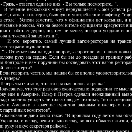
, - ответил один из них. - Вы только посмотрите...".
ие нескольких минут вернувшиеся в Союз успели расс
пе", пятна на скатерти, бывшую в употреблении салфетку, "и
а столе". Успели заметить, что у официантки нет косынки, и 
ечесаные волосы. Что на белом кителе официанта красуются ви
иант работает дурно, но, тем не менее, позорно угодлив и по
овать тяжелый запах кухни".
 вероятно, самый лучший вагон-ресторан на транспорт
вает заграничную линию.
етьте нам на один вопрос, - спросили мы наших новых др
положа руку на сердце. Если бы вы до поездки за границу раб
м Контроле и вам поручили бы обследовать этот вагон-ресторан
ой вот скатерти?
говорить честно, мы нашли бы ее вполне удовлетворительн
еперь?
ь мы считаем, что это грязная половая тряпка".
нув, что этот разговор окончательно подкрепил те мысли,
лову еще в Америке, Ильф и Петров сделали неожиданный выво
надо воочию увидеть не только людям техники, "но и специал
ым в Америку в качестве туристов рядовым инженерам парт
х партийных комитетов".
ание дано было такое: "В прошлом году летом мы объез
Украины, и всюду, решительно всюду, во всех областях жизни,
и руку и вкус секретаря райкома".
Т
ак могли написать только люди с большим чувством юмора.