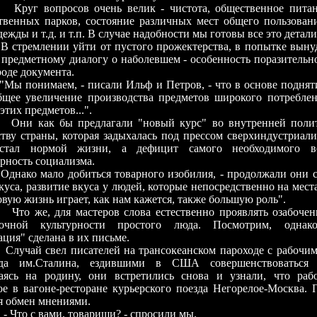
опросов очень велик - чистота, общественное питание
твенных парков, состояние различных мест общего пользовани
дежды и т.д. и т.п. В случае надобности мы готовы все это детализ
лении уйти от пустого прожектерства, в попытке вынуди
предметному диалогу о наболевшем - особенность поразительн
роде документа.
имаем, - писали Ильф и Петров, - что в основе подняти
бщее увеличение производства предметов широкого потребле
этих предметов...".
к бы предлагали "новый курс" во внутренней политик
тву страны, которая задыхалась под прессом сверхиндустриали
 стал нормой жизни, а дефицит самого необходимого в
рность социализма.
мало добиться товарного изобилия, - продолжали они сво
куса, развитие вкуса у людей, которые непосредственно на места
овую жизнь играет, как нам кажется, также большую роль".
 для мастеров слова естественно проявлять озабоченн
точной культурности простого люда. Посмотрим, однак
ация" сделана в их письме.
свел писателей на трансокеанском пароходе с рабочим
ода им.Сталина, ездившими в США совершенствоваться
аясь на родину, они встретились снова и узнали, что раб
е в вагоне-ресторане курьерского поезда Негорелое-Москва. 
я обмен мнениями.
 с вами, товарищи? - спросили мы.