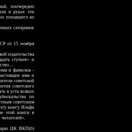
й, поочередно
али в руках эти
но попавшего ко
ликих сатириков
Р от 15 ноября
ой издательства
цать стульев» и
щество…
мя и фамилия -
настоящие имя и
вители советской
ития советского
ть в уста всяких
боскальства по
стным советским
 эту книгу Ильфа
ие этой книги в
 читателей».
етарю ЦК ВКП(б)