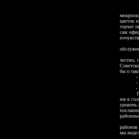
- Грязь
В течен
микроско
цветок н
торчат н
сам офиц
почувств
И это,
обслужи
" - Отв
честно, 
Советско
бы о так
- Если 
- А т
- Тепер
Подчерк
им в го
уровень 
посланн
районны
Обоснов
районов 
мы видел