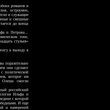
боих романов и
лив, остроумен,
ители и служащие
ивные и смешные
тается до конца
а и Петрова…
мическом тоне,
надцать стульев»
игу к выходу в
 поразительно
оем они сделают
 с политической
ием, которое им
и Олеша смогли
ый российский
дилогия Ильфа и
наедине с которой
вободными. И еще
ний и намерений