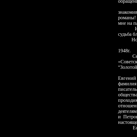
обращен
Неверо
знакоми
романы! 
мне на п
Из этог
судьба б
Но имее
«Постан
1948г.
Секрета
«Советс
“Золотой
Нельзя 
Евгений
фамилия 
писател
общества
проходи
отношени
деятелям
и Петро
настояще
Есть и