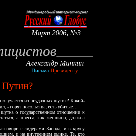
Март
2
006, №
3
блицистов
__
_
_______
Александр Минкин
Письма
Президенту
р Путин?
получается из неудачных шуток? Какой-
тил,
-
горят посольства, есть убитые…
 шутка о государственном отношении к
таться, а пресса, как женщина, должна
азговоре с лидерами Запада, и в кругу
нешнем, и на внутреннем рынке. Те, кто