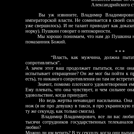
Александрийского стол
Вы уж извините, Владимир Владимирович
императорской власти. Не сомневается в своей силе
уже свершилось). И не талант приводит как доказат
норку). Пушкин говорит о непокорности.
Мы хорошо понимаем, что нам до Пушкина непр
помазанник Божий.
* * *
“Власть, как мужчина, должна пытаться,
сопротивляться”.
А зачем этот ваш продолжает пытаться, если она
испытывает отвращение? Он же мог бы пойти к про
есть), то никакого сопротивления он там не встретит
Значит, помимо плотского удовлетворения ему х
Ему плевать, что она чувствует, и чем сильнее она
удовольствие, когда принудит.
Но ведь жертва ненавидит насильника. Она п
нож (я не про девушку в такси, я про украинскую п
ту же секунду, как только смогла).
Владимир Владимирович, все ли вас любят из
тысячи сотрудников государственных телеканалов
любви?
Можно ли им верить? В ту секунду, когда они выража