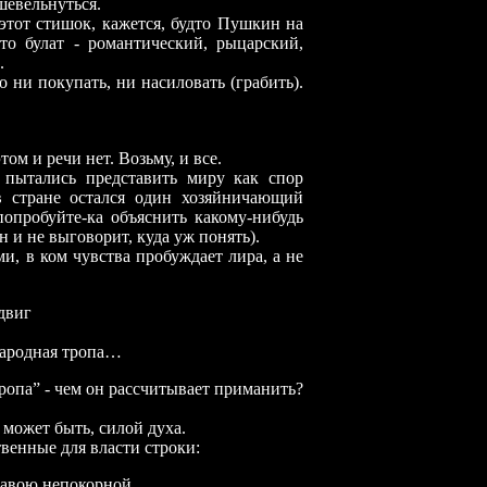
 шевельнуться.
т стишок, кажется, будто Пушкин на
дто булат - романтический, рыцарский,
.
и покупать, ни насиловать (грабить).
ом и речи нет. Возьму, и все.
тались представить миру как спор
в стране остался один хозяйничающий
попробуйте-ка объяснить какому-нибудь
 и не выговорит, куда уж понять).
 в ком чувства пробуждает лира, а не
иг
ая тропа…
опа” - чем он рассчитывает приманить?
ожет быть, силой духа.
нные для власти строки:
епокорной