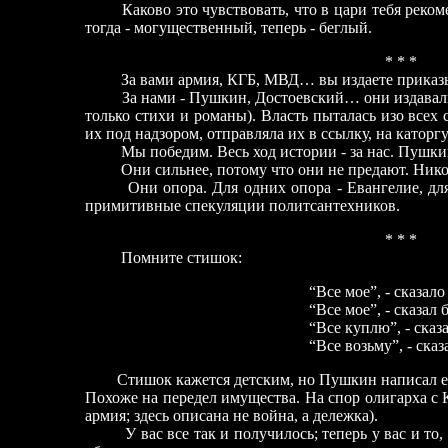
Каково это чувствовать, что в цари тебя рек
тогда
-
могущественный, теперь
-
беглый.
* * *
За вами армия, КГБ, МВД… вы издаете приказы
За нами
-
Пушкин, Достоевский… они издавали 
только стихи и романы). Власть пыталась изо всех 
их под надзором, отправляла их в ссылку, на каторгу. 
Мы победим. Весь ход истории - за нас. Пушкин
Они сильнее, потому что они не предают. Нико
Они опора. Для одних опора - Евангелие, для др
примитивные спекуляции политсантехников.
* * *
Помните стишок:
“Все мое”,
-
сказало 
“Все мое”,
-
сказал б
“Все куплю”,
-
сказа
“Все возьму”,
-
сказа
Стишок кажется детским, но Пушкин написал ег
Похоже на передел имущества. На спор олигарха с К
армия; здесь описана не война, а дележка).
У вас все так и получилось; теперь у вас и то