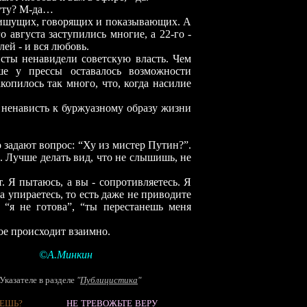
уту? М-да…
шущих, говорящих и показывающих. А
го августа заступились многие, а 22-го -
ей - и вся любовь.
ы ненавидели советскую власть. Чем
ше у прессы оставалось возможности
копилось так много, что, когда насилие
енависть к буржуазному образу жизни
о задают вопрос: “Ху из мистер Путин?”.
. Лучше делать вид, что не слышишь, не
т. Я пытаюсь, а вы
-
сопротивляетесь. Я
а упираетесь, то есть даже не приводите
 “я не готова”, “ты перестанешь меня
ое происходит взаимно.
©А.Минкин
Указателе в разделе
"
Публицистика
"
ЕШЬ?
НЕ ТРЕВОЖЬТЕ ВЕРУ