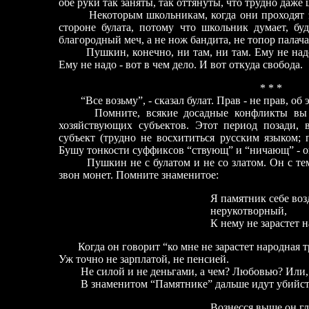
обе руки так заняты, так оттянуты, что трудно даже
Некоторым школьникам, когда они проходят это
стороне булата, потому что школьник думает, бу
благородный меч, а не нож бандита, не топор палача
Пушкин, конечно, ни там, ни там. Ему не надо н
Ему не надо - вот в чем дело. И вот откуда свобода.
* * *
“Все возьму”, - сказал булат. Прав - не прав, об эт
Помните, всякие досадные конфликты вы пы
хозяйствующих субъектов. Этот период позади, 
субъект (трудно не восхититься русским языком; 
Бушу тонкости суффиксов “ствующ” и “ничающ” - он
Пушкин не с булатом и не со златом. Он с теми,
звон монет. Помните знаменитое:
Я памятник себе воздв
нерукотворный,
К нему не зарастет народн
Когда он говорит “ко мне не зарастет народная тр
Уж точно не зарплатой, не пенсией.
Не силой и не деньгами, а чем? Любовью? Или, м
В знаменитом “Памятнике” дальше идут убийстве
Вознесся выше он главою н