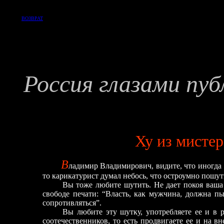
ВОЗВРАТ
Россия глазами пу
Ху из мисте
В
ладимир
Владимирович, видите, что иногда 
то карикатурист думал небось, что остроумно пошу
Вы тоже любите шутить. Не дает покоя ваша
свободе печати: “Власть, как мужчина, должна пы
сопротивляться”.
Вы любите эту шутку, употребляете ее и в р
соотечественников, то есть продвигаете ее и на в