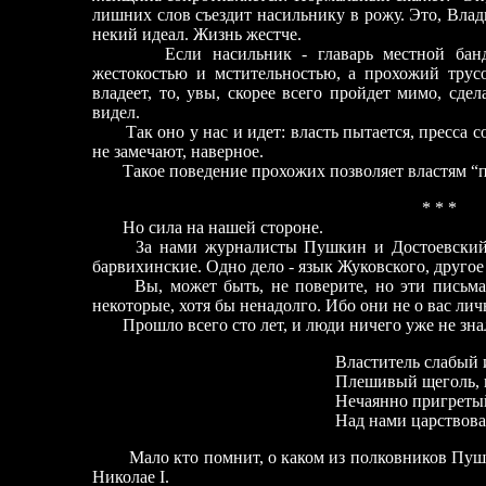
лишних слов съездит насильнику в рожу. Это, Вла
некий идеал. Жизнь жестче.
Если насильник
-
главарь местной бан
жестокостью и мстительностью, а прохожий трус
владеет, то, увы, скорее всего пройдет мимо, сде
видел.
Так оно у нас и идет: власть пытается, пресса 
не замечают, наверное.
Такое поведение прохожих позволяет властям “п
* * *
Но сила на нашей стороне.
За нами журналисты Пушкин и Достоевский
барвихинские. Одно дело
-
язык Жуковского, друго
Вы, может быть, не поверите, но эти письма
некоторые, хотя бы ненадолго. Ибо они не о вас личн
Прошло всего сто лет, и люди ничего уже не знал
Властитель слабый 
Плешивый щеголь, в
Нечаянно пригреты
Над нами царствова
Мало кто помнит, о каком из полковников Пу
Николае I.