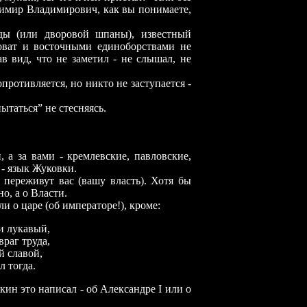
димир Владимирович, как вы понимаете,
ды (или дворовой шпаны), известный
оват и восточными единоборствами не
лав вид, что не заметил
-
не слышал, не
сопротивляется, но никто не заступается
-
ытаться” не стесняясь.
, а за вами
-
кремлевские, павловские,
е
-
язык Жуковки.
 переживут вас (вашу власть). Хотя бы
о, а о Власти.
и о царе (об императоре!), кроме:
и лукавый,
раг труда,
й славой,
л тогда.
шкин это написал
-
об Александре I или о