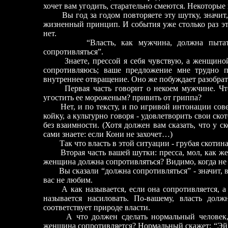
хочет вам угодить, старательно смеются. Некоторые 
Вы год за годом повторяете эту шутку, значит
жизненный принцип. И события уже столько раз эт
нет.
“Власть, как мужчина, должна пыта
сопротивляться”.
Знаете, прессой я себя чувствую, а женщин
сопротивляюсь; ваше предложение мне трудно 
внутреннее отвращение. Оно же побуждает разобрат
Первая часть говорит о некоем мужчине. Ч
угостить ее мороженым? привить от гриппа?
Нет, и по тексту, и по игривой интонации сов
койку, а культурно говоря
-
удовлетворить свои ско
без взаимности. (Хотя должен вам сказать, что у с
сами знаете: если Кони не захочет…)
Так что власть в этой ситуации
-
грубая скотина
Вторая часть вашей шутки: пресса, мол, как ж
женщина должна сопротивляться? Видимо, когда не
Вы сказали “должна сопротивляться”
-
значит, в
вас не любим.
А как называется, если она сопротивляется, а
называется насиловать. По-вашему, власть долж
соответствует природе власти.
А что должен сделать нормальный человек,
женщина сопротивляется? Нормальный скажет: “Эй, 