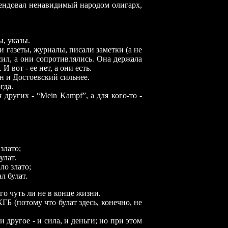
омендовал ненавидимый народом олигарх,
, указы.
газеты, журналы, писали заметки (а не
сил, а они сопротивлялись. Она держала
И вот - ее нет, а они есть.
 и Достоевский сильнее.
гда.
угих - “Mein Kampf”, а для кого-то -
злато;
улат.
ло злато;
л булат.
о чуть ли не в конце жизни.
ГБ (потому что булат здесь, конечно, не
, и другое
-
и сила, и деньги; но при этом