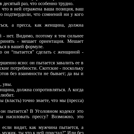
в десятый раз, что особенно трудно.
, что в ней отражена ваша позиция, ваш
о подтвердили, что сомнений ни у кого
ться, а пресса, как женщина, должна
ой
-
нет. Видимо, поэтому я тем сильнее
принять
-
мешает ориентация. Мешает
ься в вашей формуле.
то он “пытается” сделать с женщиной
-
ершенно ясно: он пытается завалить ее в
тские потребности. Скотские
-
поскольку
котов без взаимности не бывает; да вы и
, увы.
енщина, должна сопротивляться. А когда
 любит.
ы (власть) точно знаете, что мы (пресса)
 он пытается? В Уголовном кодексе это
на насиловать прессу? Возможно, это
 если видит, как мужчина пытается, а
мужик, ты что к ней пристал?” Или без