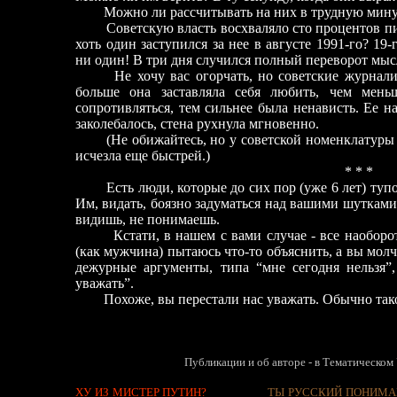
Можно ли рассчитывать на них в трудную мин
Советскую власть восхваляло сто процентов пи
хоть один заступился за нее в августе 1991-го? 19-
ни один! В три дня случился полный переворот мысл
Не хочу вас огорчать, но советские журналист
больше она заставляла себя любить, чем мень
сопротивляться, тем сильнее была ненависть. Ее на
заколебалось, стена рухнула мгновенно.
(Не обижайтесь, но у советской номенклатуры н
исчезла еще быстрей.)
* * *
Есть люди, которые до сих пор (уже 6 лет) туп
Им, видать, боязно задуматься над вашими шутками
видишь, не понимаешь.
Кстати, в нашем с вами случае
-
все наоборо
(как мужчина) пытаюсь что-то объяснить, а вы молч
дежурные аргументы, типа “мне сегодня нельзя”,
уважать”.
Похоже, вы перестали нас уважать. Обычно так
Публикации и об авторе - в Тематическом 
ХУ ИЗ МИСТЕР ПУТИН?
ТЫ РУССКИЙ ПОНИМА