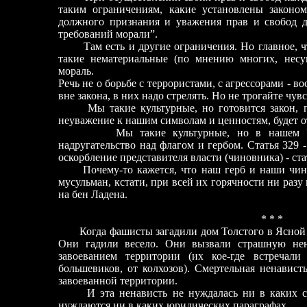
таким ограничениям, какие установлены законо
должного признания и уважения прав и свобод д
требований морали”.
Там есть и другие ограничения. Но главное, 
такие нематериальные (по мнению многих, несу
мораль.
Речь не о борьбе с террористами, с агрессорами
-
воо
вне закона, в них надо стрелять. Но не трогайте чувс
Мы такие культурные, но готовится закон,
неуважение к нашим символам и ценностям, будет от
Мы такие культурные, но в нашем У
надругательство над флагом и гербом. Статья 329
-
оскорбление представителя власти (чиновника)
-
ста
Почему-то кажется, что наш герб и наши чин
мусульман, кстати, при всей их горячности ни раз
на бен Ладена.
* * *
Когда фашисты загадили дом Толстого в Ясной п
Они гадили весело. Они вызвали страшную нен
завоеванием территории (их кое-где встречали
большевиков, от колхозов). Смертельная ненавист
завоеванной территории.
И эта ненависть не нуждалась ни в каких 
нуждаются ни в каких юридических параграфах.