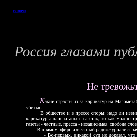
ВОЗВРАТ
Россия глазами пу
Не тревожьт
К
акие страсти из-за карикатур на Магомета!
убитые.
В обществе и в прессе споры: надо ли изви
карикатуры напечатаны в газетах, то как можно тр
газеты
-
частные, пресса
-
независимая, свобода сло
В прямом эфире известный радиожурналист за
-
Во-первых, никакой суд не доказал, что 