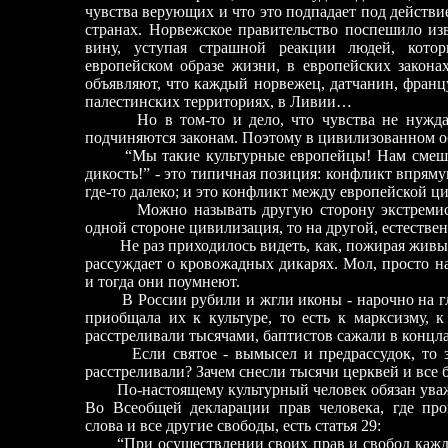
чувства верующих и что это подпадает под действи
странах. Норвежское правительство поспешило из
вину, уступая страшной реакции людей, кото
европейском образе жизни, в европейских закон
объявляют, что каждый норвежец, датчанин, француз
палестинских территориях, в Ливии…
Но в том-то и дело, что чувства не нужд
подчиняются законам. Поэтому в цивилизованном о
“Мы такие культурные европейцы! Нам смешн
дикость!”
-
это типичная позиция: конфликт впрямую
где-то далеко; и это конфликт между европейской 
Можно называть другую сторону экстреми
одной стороне цивилизация, то на другой, естествен
Не раз приходилось видеть, как, пожирая жив
рассуждает о кровожадных дикарях. Мол, просто на
и тогда они поумнеют.
В Р
о
ссии рубили и жгли иконы
-
нарочно на гл
приобщала их к культуре, то есть к марксизму, 
расстреливали тысячами, баптистов сажали в конц
Если святое
-
вымысел и предрассудок, то з
расстреливали? Зачем снесли тысячи церквей и все
По
-
настоящему культурный человек обязан уваж
Во Всеобщей декларации прав человека, где про
слова и все другие свободы, есть статья 29:
“При осуществлении своих прав и свобод кажд