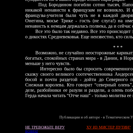
Под Бородином погибли сотни тысяч, Напол
никакой ненависти к французам не возникло. И 
французы-учителя были чуть не в каждой дворя
Онегина, мосье Трике
-
гость (не слуга!) на и
ненависть к немцам держалась полвека, да и сейчас 
Все это было так недавно. Все это происходит 
о дикостях Средневековья. Еще неизвестно, кто силь
* * *
Возможно, не случайно неосторожные карикат
богатых, спокойных странах мира
-
в Дании, в Норв
меньше у него чувств.
Интересно было бы спросить современного 
сказку своего великого соотечественника Андерс
босой и почти раздетой
-
дойти до Северного по
Снежная королева. Кто говорит “северный олень”
деле, разбойники ее разули и раздели, а олень поб
Герда начала читать “Отче наш”
-
только молитва ее и
Публикации и об авторе - в Тематическом У
НЕ ТРЕВОЖЬТЕ ВЕРУ
ХУ ИЗ МИСТЕР ПУТИН?
ВОЗВРАТ