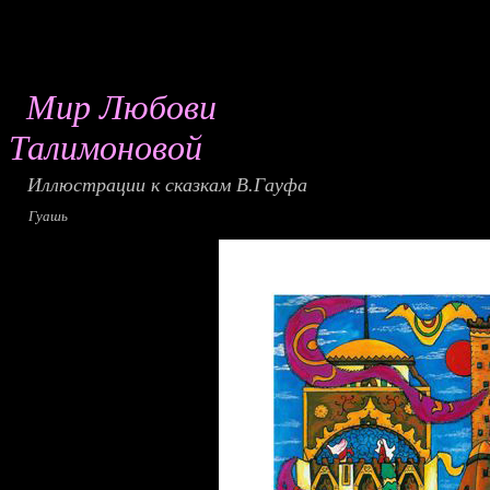
Мир Любови
Талимоно
Иллюстрации к ск
Г
уашь