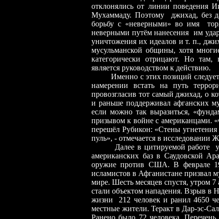
отклонялись от линии поведения Ии
Мухаммаду. Поэтому джихад, без 
борьбу с «неверными» во имя тор
неверными путём нанесения им ударо
уничтожения их идеалов и т. п., джи
мусульманской общины, хотя многие
категорически отрицают. Но там, 
является руководством к действию.
Именно с этих позиций следует ра
намерении встать на путь террор
провозгласив тот самый джихад, о к
и раньше поддерживал афганских мус
если можно так выразиться, «фунд
призывом к войне с американцами. «
перешёл Рубикон: «Стены угнетения
пуль», - отмечается в исследовании Ж
Далее в цитируемой работе указы
американских баз в Саудовской Ар
оружие против США. В феврале 19
исламистов в Афганистане призвал м
мире. Шесть месяцев спустя, утром 7
стали объектом нападения. Взрыв в Н
жизни 212 человек и ранил 4650 че
местные жители. Теракт в Дар-эс-Сал
Ранено было 72 человека. Перечень