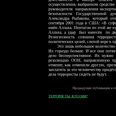
осуществления, выбранном средстве
руководителя направления экспертн
безопасности Государственной д
Александра Рыбакова, который от
сентября 2001 года в США: «В суфи
имён Аллаха. Пентагон по этой же 
Аллаха, а удар был нанесён по дв
Религиозность сознания террорис
политических целей, слепой вере в п
Это лишь небольшое количество фак
Их гораздо больше. И все они потв
дело бесперспективное. Их нужно
резолюцию ООН, направленную про
отменят, как отменили другую, при
заплатить за это человечеству придёт
дела террористы сидеть не будут.
©В.Лю
Предыдущие публикации и об
ТЕРРОРИСТЫ: КТО ОНИ?