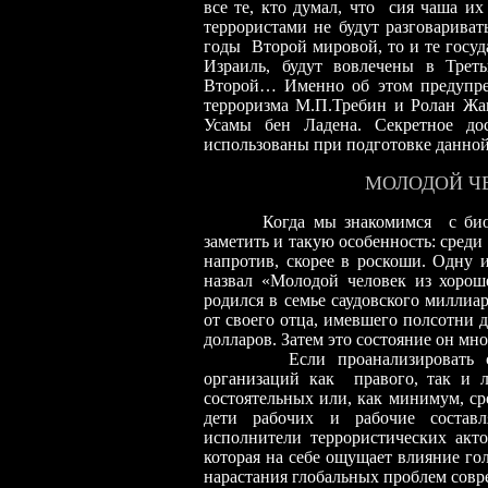
все те, кто думал, что сия чаша их
террористами не будут разговариват
годы Второй мировой, то и те госу
Израиль, будут вовлечены в Трет
Второй… Именно об этом предупре
терроризма М.П.Требин и Ролан Жа
Усамы бен Ладена. Секретное дос
использованы при подготовке данной 
МОЛОДОЙ Ч
Когда мы знакомимся с биограф
заметить и такую особенность: среди
напротив, скорее в роскоши. Одну 
назвал «Молодой человек из хоро
родился в семье саудовского миллиа
от своего отца, имевшего полсотни д
долларов. Затем это состояние он м
Если проанализировать списк
организаций как правого, так и л
состоятельных или, как минимум, ср
дети рабочих и рабочие состав
исполнители террористических ак
которая на себе ощущает влияние го
нарастания глобальных проблем совре