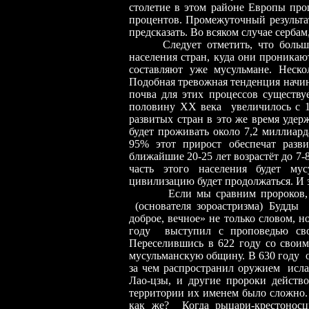
столетие в этом районе Европы проц
процентов. Промежуточный результат
предсказать. Во всяком случае сербам
Следует отметить, что большое
населения стран, куда они проникаю
составляют уже мусульмане. Неско
Подобная тревожная тенденция начин
почва для этих процессов существу
половину ХХ века увеличилось с 1
развитых стран в это же время удер
будет проживать около 7,2 миллиард
95% этот прирост обеспечат разв
ближайшие 20-25 лет возрастёт до 7-
часть этого населения будет мус
цивилизацию будет продолжаться. И 
Если мы сравним пророков, то 
(основателя зороастризма) Будды 
доброе, вечное» не только словом, н
году выступил с проповедью свое
Переселившись в 622 году со своим
мусульманскую общину. В 630 году он
за чем распространил оружием исла
Лао-цзы, и другие пророки действо
территории их именем было сложно. 
как же? Когда рыцари-крестоносц