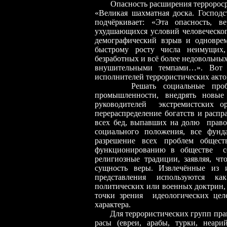
Опасность расширения терроросред
«Великая шахматная доска. Господ
подчёркивает: «Эта опасность, в
ухудшающихся условий человеческог
демографический взрыв и одновре
быстрому росту числа неимущих
безработных и всё более недовольны
внушительными темпами…». Вот э
исполнителей террористических акто
Решать социальные проб
промышленности, внедрять новы
руководителей экстремистских 
перераспределение богатств и расп
всех бед, выпавших на долю право
социального положения, все фунд
разрешение всех проблем общес
функционированию в обществе с
религиозные традиции, заявляя, чт
сущность веры. Извлечённые из и
представления используются ка
политических или военных доктрин, 
точки зрения идеологических цел
характера.
Для террористических групп правог
расы (евреи, арабы, турки, неар