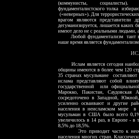
(коммунисты, социалисты). 
фундаменталистского толка избираю
(«неверных»). Для террористических
врагом являются представители д
дегуманизируется, лишается каких б
имеют дело не с реальными людьми, 
Любой фундаментализм таит в 
наше время является фундаментализм
ИС
Ислам является сегодня наиболее
общины имеются в более чем 120 ст
35 странах мусульмане составляют 
ислама представляют собой влия
государственной или официальной
Марокко, Пакистан, Саудовская 
сосредоточено в Западной, Южно
усиленно осваивают и другие ра
населения в неисламском мире в п
мусульман в США было всего 0,1%
увеличилось в 14 раз, в Европе - в
8,5% до 18,5%.
Это приводит часто к необрати
населения многих стран. Классичес