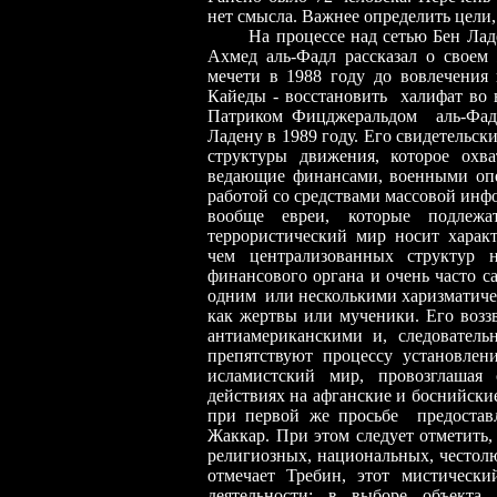
нет смысла. Важнее определить цели,
На процессе над сетью Бен Ладен
Ахмед аль-Фадл рассказал о свое
мечети в 1988 году до вовлечения 
Кайеды - восстановить халифат во 
Патриком Фицджеральдом аль-Фадл
Ладену в 1989 году. Его свидетельск
структуры движения, которое охв
ведающие финансами, военными опе
работой со средствами массовой инф
вообще евреи, которые подлежа
террористический мир носит харак
чем централизованных структур 
финансового органа и очень часто са
одним или несколькими харизматичес
как жертвы или мученики. Его возз
антиамериканскими и, следователь
препятствуют процессу установлен
исламистский мир, провозглашая
действиях на афганские и боснийски
при первой же просьбе предостав
Жаккар. При этом следует отметить,
религиозных, национальных, честол
отмечает Требин, этот мистически
деятельности: в выборе объекта 