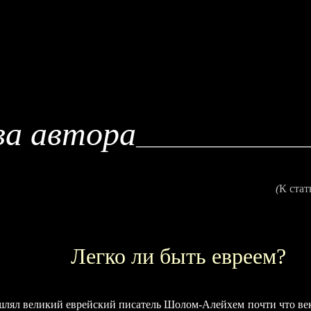
ва автора
____________________
(
К стат
Легко ли быть евреем?
ышлял великий еврейский писатель Шолом-Алейхем почти что ве