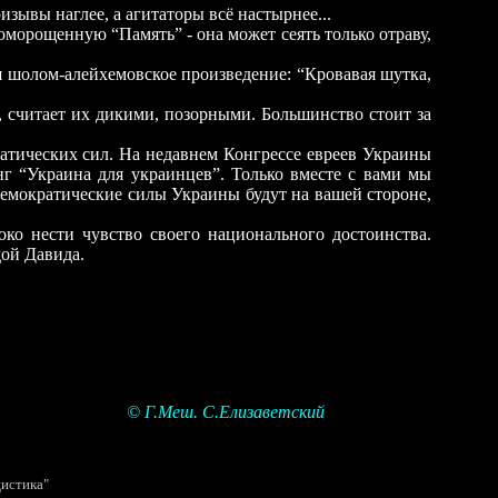
зывы наглее, а агитаторы всё настырнее...
оморощенную “Память” - она может сеять только отраву,
 шолом-алейхемовское произведение: “Кровавая шутка,
читает их дикими, позорными. Большинство стоит за
тических сил. На недавнем Конгрессе евреев Украины
г “Украина для украинцев”. Только вместе с вами мы
о демократические силы Украины будут на вашей стороне,
нести чувство своего национального достоинства.
дой Давида.
ветский
тика"