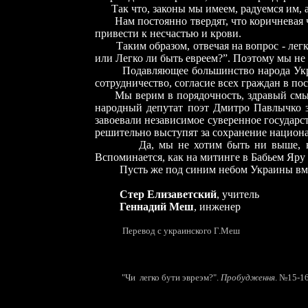
Так что, законы мы имеем, радуемся им, а 
Нам постоянно твердят, что коричневая 
привести к несчастью и крови.
Таким образом, отвечая на вопрос - легко
или Легко ли быть евреем?”. Поэтому мы не 
Подавляющее большинство народа Украины
сотрудничество, согласие всех граждан в п
Мы верим в порядочность, здравый смысл 
народный депутат поэт Дмитро Павлычко з
завоевали независимое суверенное государст
решительно выступят за сохранение национа
Да, мы не хотим быть ни выше, ни ниж
Вспоминается, как на митинге в Бабьем Яру 
Пусть же под синим небом Украины вмест
Стер Елизаветский
, учитель
Геннадий Меш
, инженер
Перевод с украинского Г.Меш
© Г.Ме
"Чи легко бути э
вре
эм?".
Пробудження
. №15-1
Предыдущие публикации - в