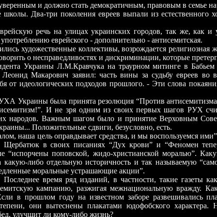
 суверенным и должно стать демократичным, правовым в семье на
ы. Два-три поколения евреев выпали из естественного хода 
йскую речь на улицах украинских городов, так же, как и 
 употреблению еврейского - дополнительно - антисемитская.
ись художественные коллективы, возрождается религиозная жи
говорить о несправедливостях и дискриминации, которые претерп
 Украины Л.М.Кравчука на траурном митинге в Бабьем Яру
 Леонид Макарович заявил: часть вины за судьбу евреев во в
бя от идеологических подходов прошлого. - Эти слова покаяни
 Украины была принята резолюция “Против антисемитизма”, к
исемитизм!”. И не зря одним из своих первых шагов РУХ счи
х народов. Важным шагом было и принятие Верховным Совет
краины... Положительные сдвиги, безусловно, есть.
, наша цель оправдывает средства, и мы воспользуемся ими” - 
н Щербатюк в своих писаниях “Дух крови” и “Феномен тепе
рые “испорчены поповской, жидо-христианской моралью”. Как
а какую-либо отдельную историчность и так называемую
“
сам
медленные моральные устрашающие акции”.
еднее время ряд изданий, в частности, такие газеты как 
емитскую кампанию, разжигая межнациональную вражду. Как
сли в прошлом году на известном заборе развешивались пла
 степени, они вытеснены плакатами юдофобского характера
бед, улучшит ли кому-либо жизнь?