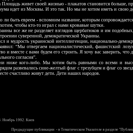
Площадь живет своей жизнью - плакатов становится больше, при
чума идет
из
Москвы. И это так. Но мы не хотим иметь и свою д
 ли быть евреем - вспомним название, которым сопровождается
хотим, чтобы кто-то играл с нами кровавые шутки.
 все же не разделяет взглядов щербатюков и им подобных, с
остроении суверенной, демократической Украины.
и мудрость украинской интеллигенции, национально-демокра
аявил: “Мы отвергаем националистический, фашистский лозун
во и вместе с вами будем его строить. Я хочу вас заверить, чт
льного согласия”.
е кого-либо. Мы хотим быть равными со всеми и высоко 
рядом развевались сине-желтый флаг с трезубцем и флаг со звез
е счастливо живут дети. Дети наших народов.
ш. С.Елиза
6. Ноябрь 1992. Киев
 Тематическом Указателе в разделе "Публицис