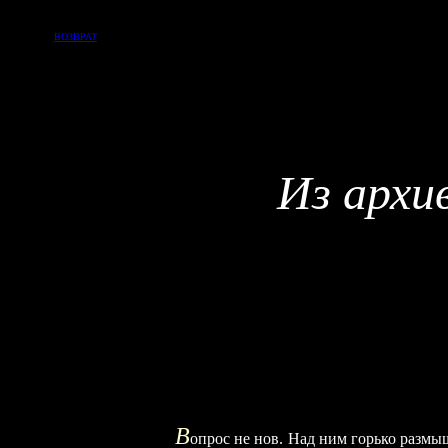
ВОЗВРАТ
Из архи
В
опрос не нов. Над ним горько разм