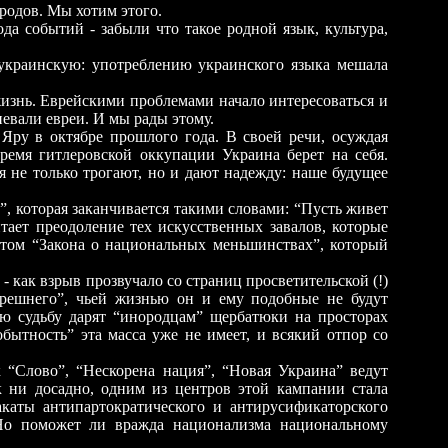
родов. Мы хотим этого.
событий - забыли что такое родной язык, культура,
украинскую: употреблению украинского языка мешала
знь. Еврейскими проблемами начало интересоваться и
евали евреи. И мы рады этому.
 в октябре прошлого года. В своей речи, осуждая
ремя гитлеровской оккупации Украина берет на себя.
я не только трогают, но и дают надежду: наше будущее
оторая заканчивается такими словами: “Пусть живет
тает преодоление тех искусственных завалов, которые
ом “Закона о национальных меньшинствах”, который
как взрыв прозвучало со страниц просветительской (!)
решнего”, чьей жизнью он и ему подобные не будут
ую судьбу дарят “инородцам” щербатюки на просторах
обытность” эта масса уже не имеет, и всякий отпор со
“Слово”, “Нескорена нация”, “Новая Украина” ведут
 ни досадно, одним из центров этой кампании стала
каты антипартократического и антирусификаторского
. Но поможет ли вражда национализма национальному