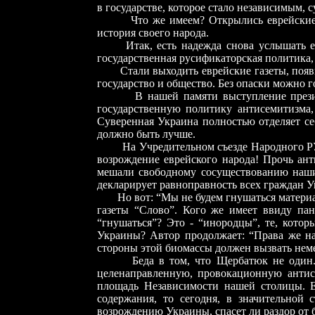
в государстве, которое стало независимым,
Что же имеем? Открылись еврейские школ
история своего народа.
Итак, есть надежда снова услышать евре
государственная русификаторская политика,
Стали выходить еврейские газеты, появил
государство и общество. Без опаски можно 
В нашей памяти выступление президента
государственную политику антисемитизма,
Суверенная Украина полностью отделяет се
должно быть лучше.
На Учредительном съезде Народного РУХА
возрождение еврейского народа! Прочь ант
мешали свободному сосуществованию наши
декларирует равноправность всех граждан У
Но вот: “Мы не будем гнушаться материалом
газеты “Слово”. Кого же имеет ввиду па
“гнушаться”? Это - “инородцы”, те, кото
Украины? Автор продолжает: “Права же н
стороны этой биомассы должен вызвать не
Беда в том, что Щербатюк не один. Посл
целенаправленную, провокационную антис
площадь Независимости нашей столицы. Е
содержания, то сегодня, в значительной
возрождению Украины, спасет ли раздор от 