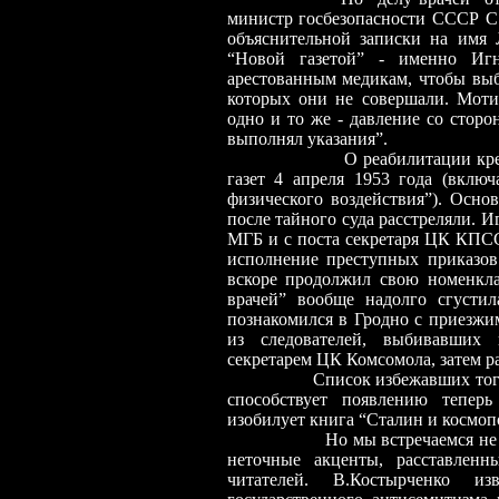
министр госбезопасности СССР С.
объяснительной записки на имя 
“Новой газетой”
-
именно Игна
арестованным медикам, чтобы выб
которых они не совершали. Моти
одно и то же
-
давление со сторо
выполнял указания”.
О реабилитации кр
газет 4 апреля 1953 года (вклю
физического воздействия”). Осно
после тайного суда расстреляли. И
МГБ и с поста секретаря ЦК КПСС.
исполнение преступных приказо
вскоре продолжил свою номенкла
врачей” вообще надолго сгустил
познакомился в Гродно с приезжи
из следователей, выбивавших 
секретарем ЦК Комсомола, затем 
Список избежавших тог
способствует появлению тепер
изобилует книга “Сталин и космоп
Но мы встречаемся не
неточные акценты, расставлен
читателей. В.Костырченко и