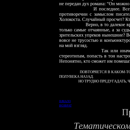
не передан дух романа: “Он можно
И последнее. Вс
противоречии с замыслом писател
Холокоста. Случайный просчет? Кт
Верно, в то далекое в
только самые отчаянные, а за су
зрительских упреков нынешние? Ве
вовсе не трусостью и конъюнктуро
на мой взгляд.
Так или инач
стереотипам, попасть в тон настр
Непонятно, кто сможет им помешат
ПОВТОРЯЕТСЯ В КАКОМ-Т
ПОЛУВЕКА НАЗАД.
НО ТРУДНО ПРЕДУГАДАТЬ, Ч
НАЧАЛО
ВОЗВРАТ
Предыдущие публ
Тематическо