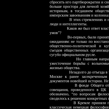
сбросить иго партбюрократии и сня
больше простора для личной хоз
историкам, в тогдашнем общест
имперским завоеваниям и колониал
В этих стремлениях и 
люди и интеллигенты.
Каков же был ответ влас
умов”?
Во-первых, были принят
ожиданиям: не только по восста
общественно-политической и ку
съездов общественных организац
сугубо официальном русле.
Но главным направ
ужесточение борьбы с вольномыс
жизнью общества.
Незадолго до отъезда в э
Москве к ранее засекреченным
документов новейшей истории. Не 
В фонде Общего от
совещания, проведенного в ЦК
обозначено, “по вопросам филос
сводилось к решению конкретных п
В Кремле приняли по
классическая немецкая философия 