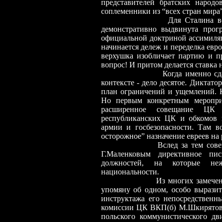
представителей братских народо
соплеменники из “всех стран мира”
Для Сталина вс
демонстративно выдвинута прогр
официальной доктриной ассимиляц
начинается дележ и переделка евро
верхушка изобличает партию и п
вопрос! И притом делается ставка 
Когда именно сд
контексте
-
дело десятое. Диктатор
план ограничений и ущемлений. К
Но первым конкретным мероприя
расширенное совещание ЦК 
республиканских ЦК и обкомов 
армии и госбезопасности. Там в
осторожное” назначение евреев на
Вслед за тем сов
Г.Маленковым директивное пис
должностей, на которые неж
национальности.
Из многих замечен
упомяну об одном, особо выразит
инструктажа его непосредственн
комиссии ЦК ВКП(б) М.Шкирятов 
польского коммунистического дв