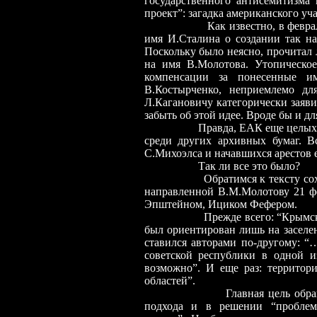
государственного антисемитизма
проект”: загадка американского уч
Как известно, в февр
имя И.Сталина о создании так н
Поскольку было неясно, прочитал 
на имя В.Молотова. Утопическо
компенсации за понесенные 
В.Костырченко, неприемлемо д
Л.Кагановичу категорически заяви
забыть об этой идее. Вроде бы и дл
Правда, ЕАК еще целых 
среди других архивных бумаг. В
С.Михоэлса и начавшихся арестов 
Так ли все это было?
Обратимся к тексту с
направленной В.М.Молотову 21 ф
Эпштейном, Ициком Фефером.
Прежде всего: “Крымск
был ориентирован лишь на заселе
ставился авторами по-другому:
“…
советской республики в одной и
возможно”. И еще раз: территор
областей”.
Главная цель обращения зак
подхода и в решении “проблемы