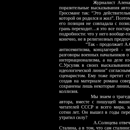
Журналист Алена 
поразительные высказывания автор
Гроссмане так: “Это действитель
которой он родился и жил”. Поэто
его позиция не совпадала с пози
грань переходит…я это все постар
подробности: что у него вообще-то
конечно, не в религиозных предпоч
“Так
-
продолжает А
антисемитизма, концлагерей
-
не
разговоры военных начальников о 
интернационализма, а на деле и
С.Урсуляк в своих высказывания
идеологической линии” согласным 
сценаристом. Ему тоже претит ст
создав на материале романа сов
сохранены лишь некоторые линии,
коллизия.
Мы знаем о трагеди
автора, вместе с пишущей машин
читателей СССР и всего мира, з
сотни лет. Он вышел в годы пер
утратил силу?
А.Солнцева отвеч
Сталина, а в том, что сам сталин