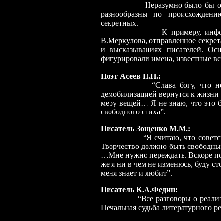
Неразумно было бы отм
разнообразны по происхождени
секретных.
К примеру, информационн
В.Меркулова, отправленное секрет
и высказываниях писателей. Ос
фигурировали имена, известные вс
Поэт Асеев Н.Н.:
“Слава богу, что 
демобилизацией вернутся к жизни 
меру вещей… Я не знаю, что это бу
свободного стиха”.
Писатель Зощенко М.М.:
“Я считаю, что советск
Творчество должно быть свободны
…Мне нужно переждать. Вскоре по
же я ни в чем не изменюсь, буду ст
меня знает и любит”.
Писатель К.А.Федин:
“Все разговоры о реализ
Печальная судьба литературного ре