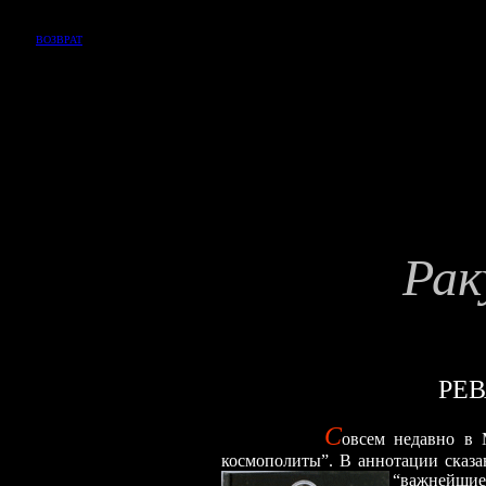
ВОЗВРАТ
Рак
РЕ
С
овсем недавно в
космополиты”. В аннотации сказан
“важнейшие