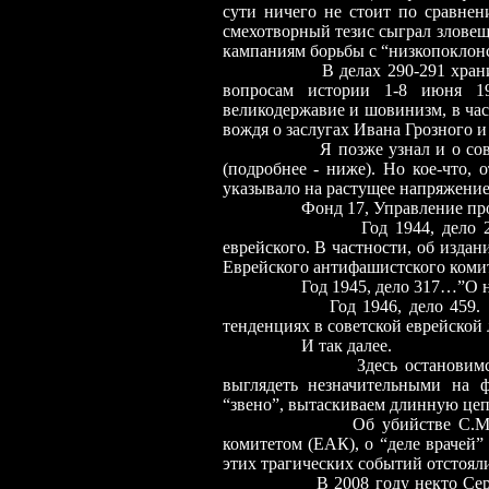
сути ничего не стоит по сравнен
смехотворный тезис сыграл злове
кампаниям борьбы с “низкопоклонс
В делах 290-291 хран
вопросам истории 1-8 июня 19
великодержавие и шовинизм, в час
вождя о заслугах Ивана Грозного и
Я позже узнал и о сов
(подробнее
-
ниже). Но кое-что, 
указывало на растущее напряжение
Фонд 17, Управление пр
Год 1944, дело 
еврейского. В частности, об изда
Еврейского антифашистского коми
Год 1945, дело 317…”О н
Год 1946, дело 459.
тенденциях в советской еврейской 
И так далее.
Здесь остановимся
выглядеть незначительными на 
“звено”, вытаскиваем длинную цеп
Об убийстве С.Михоэлса, 
комитетом (ЕАК), о “деле врачей” 
этих трагических событий отстояли
В 2008 году некто Сер