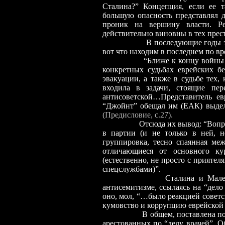
Сталина?” Концепция, если ее 
большую опасность представлял д
проник на вершину власти. Р
действительно виновны в тех прест
В последующие годы 
вот что находим в последнем по в
“Ближе к концу войны 
конкретных судьбах еврейских б
эвакуации, а также в судьбе тех, 
входила в задачи, стоящие пе
антисоветской…Представитель ев
“Джойнт” обещал им (ЕАК) выдел
(Предисловие, с.27).
Отсюда их вывод:
“Вопр
в партии (и не только в ней, н
группировка, тесно спаянная ме
отличающиеся от основного ку
(естественно, не просто с приятел
спецслужбами)”.
Сталина и Мале
антисемитизме, ссылаясь на “дело
оно, мол, “…было реакцией совет
кумовство и коррупцию еврейско
В общем, поставлена п
арестованных по “делу врачей”. 