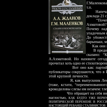
Г.Маленкова
т.п.
Напеча
доклада 21 с
“Почем
Ахматовой? 
Почему над
упадочным 
До убожест
барыньки, м
Как они 
В предисл
сказано: “
А.Ахматовой. Но назовите сегод
прочитал хоть одно ее стихотворе
Вот оно как: партий
публикаторы сокрушаются, что в Р
этой крупной личности.
Я, как выпускник Лен
(тоже, кстати, “переименованног
крокодиловы слезы им незачем: тл
Что обращает на себя вн
наглостью,
КАК БУДТО УЖЕ ВЕРНУ
ПОЛИТИЧЕСКОЙ ПЕРЕМЕНЕ В РОССИ
НАСТОЯЩИЙ РЕВАНШ СТАЛИНИСТОВ.