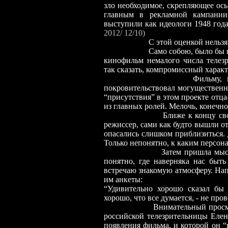
зло необходимое, скрепляющее ос
главным в рекламной кампании
выступили как идеологи 1948 года
2012/ 12/10)
С этой оценкой нельзя 
Само собою, было бы 
кинофильм немалого числа телезр
так сказать, компромиссный характ
Фильму, 
покровительствовал могущественн
“присутствия” в этом проекте отца
из главных ролей. Мелочь, конечно
Ближе к концу сво
режиссер, сами как будто вышли отт
опасались слишком приблизиться. 
Только непонятно, к каким персон
Затем пришла мысл
понятно, где наверняка нас быть
встречаю знакомую атмосферу. На
им анкеты:
“Удивительно хорошо сказал бы 
хорошо, что все думается,
-
не пров
Внимательный просм
российской телезрительницы Елен
появления фильма, и которой он “