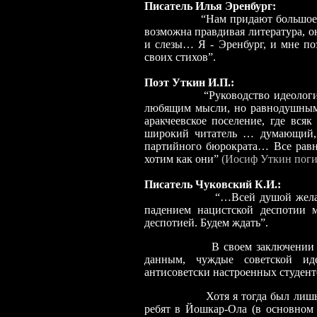
Писатель Илья Эренбург:
“Нам придают большое з
возможна правдивая литература, о
и слезы… Я
-
Эренбург, и мне по
своих стихов”.
Поэт Уткин И.П.:
“Руководство идеолог
любящим мысли, но равнодушным 
аракчеевское поселение, где вс
широкий читатель … думающий, 
партийного бюрократа… Все равн
хотим как они”
(Иосиф Уткин погиб
Писатель Чуковский К.И.:
“…Всей душой желаю гибели
падением нацистской деспотии 
деспотией. Будем ждать”.
В своем заключении
данным, чуждые советской ид
антисоветски настроенных студент
Хотя я тогда был лиш
ребят в Йошкар-Ола (в основном