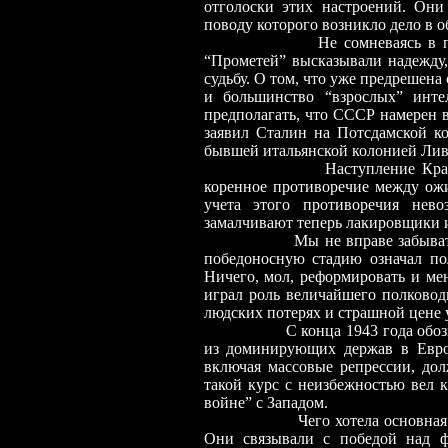
отголоски этих настроений. Они
поводу которого возникло дело в 
Не сомневаясь в победе Кр
“Прометей” высказывали надежду
судьбу. О том, что уже предрешен
и большинство “взрослых” инте
предполагать, что СССР намерен в
заявил Сталин на Потсдамской к
бывшей итальянской колонией Лив
Наступление Крас
коренное противоречие между ожи
учета этого противоречия нев
замалчивают теперь лакировщики 
Мы не вправе забывать
победоносную стадию означал по
Ничего, мол, реформировать и мен
играл роль величайшего полковод
людских потерях и страшной цене 
С конца 1943 года обо
из доминирующих держав в Европ
включая массовые репрессии, дол
такой курс с неизбежностью вел 
войне” с Западом.
Чего хотела основная
Они связывали с победой над 