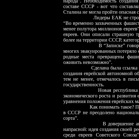
народа”. Необходимость создани
составе СССР
-
вот что составля
Сталина не могла пройти опасная 
Лидеры ЕАК не строи
“Во временно захваченных фашиста
менее полутора миллионов евреев
евреев. Они описали страшную тр
более на территории СССР, катего
В “Записке” говор
многих эвакуированных потеряло 
родные места превращены фаши
оживить невозможно”.
Сделана была ссылка 
создания еврейской автономной об
тем не менее, отмечалось в пись
государственность.
Новая республика 
экономического роста и развития 
уравнения положения еврейских м
Как понимать такое? П
в СССР не преодолено националь
сорта”.
В довершение авто
напрасной: идея создания своей р
среди евреев Советского Союза