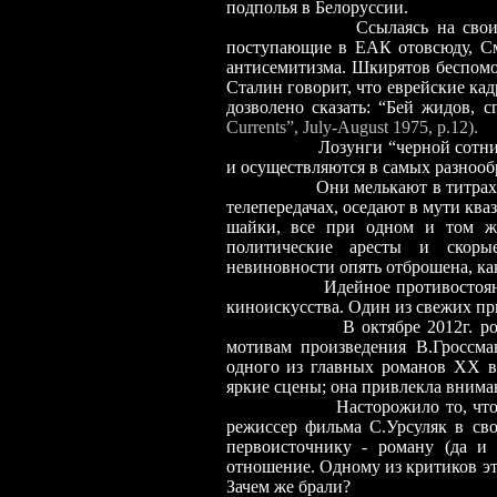
подполья в Белоруссии.
Ссылаясь на свои
поступающие в ЕАК отовсюду, См
антисемитизма. Шкирятов беспомо
Сталин говорит, что еврейские кад
дозволено сказать: “Бей жидов, 
Currents”, July-August 1975, р.12).
Лозунги “черной сотни”
и осуществляются в самых разнооб
Они мелькают в титрах
телепередачах, оседают в мути кв
шайки, все при одном и том же
политические аресты и скоры
невиновности опять отброшена, как
Идейное противостояни
киноискусства. Один из свежих пр
В октябре 2012г. ро
мотивам произведения В.Гроссм
одного из главных романов ХХ ве
яркие сцены; она привлекла внима
Насторожило то, чт
режиссер фильма С.Урсуляк в св
первоисточнику
-
роману (да и 
отношение. Одному из критиков эт
Зачем же брали?