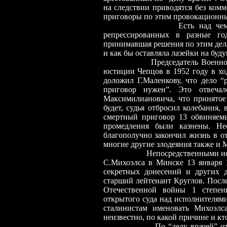
на следствии приводятся без комм
приговоры по этим провокационны
Есть над чем задуматься
репрессированных в разные год
принимавшая решения по этим дел
и как бы оставляла лазейки на буд
Председатель Военно
юстиции Чепцов в 1952 году в х
доложил Г.Маленкову, что дело “
приговор нужен”. Это отвеча
Максимилиановича, что принятое
будет, судья отбросил колебания,
смертный приговор 13 обвиняе
промедления были казнены. Не
благополучно закончил жизнь в от
многие другие злодеяния также и 
Непосредственными ис
С.Михоэлса в Минске 13 января 
секретных донесений и других 
старший лейтенант Круглов. Посл
Отечественной войны 1 степен
открытого суда над исполнителям
сталинистам именовать Михоэл
неизвестно, по какой причине и кто
По “делу врачей” от