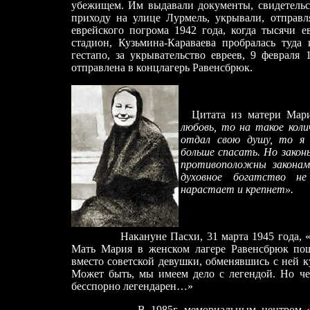
убежищем. Им выдавали документы, свидетельс
приходу на улице Лурмель, укрывали, отправ
еврейского погрома 1942 года, когда тысячи е
стадион, Кузьмина-Караваева пробралась туда 
гестапо
, за укрывательство евреев,
9
феврал
я
1
отправлена в концлагерь Равенсбрюк.
Цитата из матери Мар
любовь, то на такое коли
отдал свою душу, то я о
больше спасать. Но закон
противоположны законам
духовное богатство не
нарастает и крепнет».
Н
акануне Пасхи, 31 марта 1945 года
, 
Мать Мария в женском лагере Равенсбрюк пош
вместо советской девушки, обменявшись с ней ку
Может быть, мы имеем дело с легендой. Но че
бесспорно легендарен…»
В 1985г. мемориальным центром «Яд в