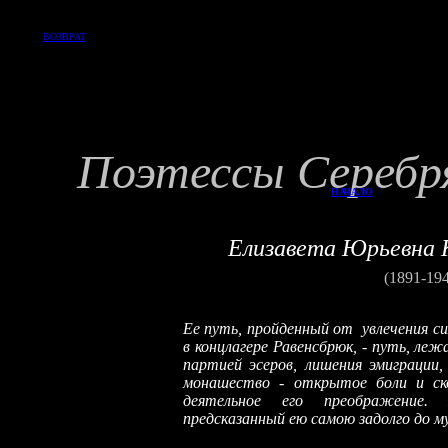
ВОЗВРАТ
Поэтессы Серебря
НАЧАЛО
Елизавета Юрьев
(1891-19
Ее
путь, пройденный от увлечения си
в концлагере Равенсбрюк,
-
путь, лежа
партией эсеров, лишения эмиграции
монашество
-
открытое боли и ско
деятельное его преображение. 
предсказанный
ею самою
задолго до м