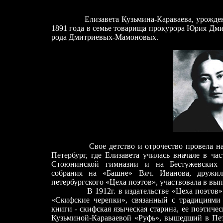
Елизавета Кузьмина-Караваева, урожденная
1891 года в семье товарища прокурора Юрия Дм
рода Дмитриевых-Мамоновых.
Свое
детство и отрочество провела на
Петербург,
где Елизавета
училась вначале в час
Стоюнинской гимназии и на Бестужевских к
собрания на «Башне» Вяч. Иванова, дружил
петербургского «Цеха поэтов», участвовала в вы
В 1912г. в издательстве «Цеха поэтов» вы
«Скифские черепки», связанный с традициями
книги - скифская языческая старина, ее поэтиче
Кузьминой-Караваевой «Руфь», вышедший в Петр