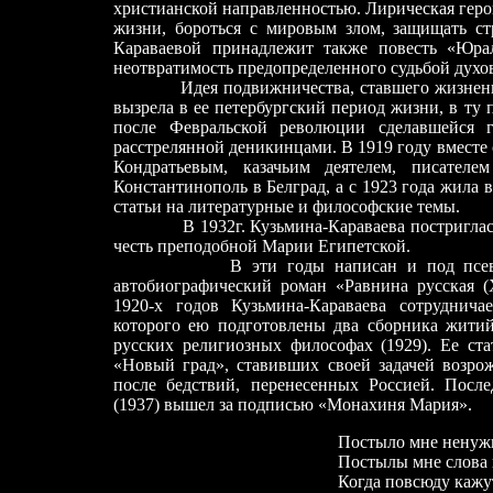
христианской направленностью. Лирическая герои
жизни, бороться с мировым злом, защищать с
Караваевой принадлежит также повесть «Юрали
неотвратимость предопределенного судьбой духо
Идея подвижничества, ставшего жизненным
вызрела в
ее
петербургский период жизни, в ту 
после Февральской революции сделавшейся 
расстрелянной деникинцами.
В 1919 году
вместе
Кондратьевым, казачьим деятелем, писателем
Константинополь
в
Белград
, а
с
1923
года жила в
статьи на литературные и философские темы.
В 1932г. Кузьмина-Караваева
постригла
честь преподобной Марии Египетской.
В эти годы написан и под псевдони
автобиографический роман «Равнина русская (
1920-х годов Кузьмина-Караваева сотруднича
которого ею подготовлены два сборника житий
русских религиозных философах (1929). Ее ст
«Новый град», ставивших своей задачей возро
после бедствий, перенесенных Россией.
После
(1937) вышел за подписью «Монахиня Мария».
Постыло мне ненуж
Постылы мне слова 
Когда повсюду кажу