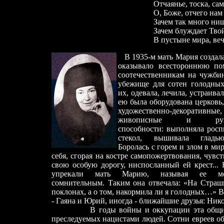
Отчаянье, тоска, са
О, Боже, отчего нам
Зачем так много ни
Зачем блуждает Тво
В пустыне мира, ве
В 1935-м мать Мария создал
оказывало
в
сестороннюю по
соотечественникам на чужби
убежище для сотен голодных
их, одевала, лечила, устраива
ею была оборудована церковь,
художественно-декоративные,
живописные и руко
способности: выполняла росп
стекол, вышивала гладь
Боролась с горем и злом в мир
себя, сгорая на костре самопожертвования, чувст
свою особую дорогу, ниспосланный ей крест...
упрекали мать Марию, называя ее мо
сомнительным. Таким она отвечала: «На Страш
поклонах, а о том, накормила ли я голодных…» В
-
Гаяна и Юрий, иногда
-
ближайшие друзья: Никол
В годы войны и оккупации эта община п
преследуемых нацистами людей.
С
отни евреев о