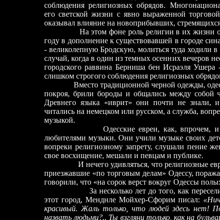
соблюдения религиозных обрядов. Многонациона
его светской жизни с явно выраженной торговой
оказывал влияние на новоприбывших, стремящихся 
На этом фоне роль религии в их жизни ос
году в дополнение к существовавшей в городе сина
- великолепную Бродскую, молиться туда ходили в
случай, когда в один из темных осенних вечеров н
городского раввина Берниша бен Исраэля Ушера -
слишком строгого соблюдения религиозных обрядо
Вместо традиционной черной одежды, оде
покроя, брили бороды и общались между собой ч
Древнего языка «иврит» они почти не знали, и
читались на немецком или русском, а служба, вопр
музыкой.
Одесские евреи, как, впрочем, 
любителями музыки. Они учили музыке своих дете
вопреки религиозному запрету, слушали пение ж
свое восхищение, мешали и певцам и публике.
И нечего удивляться, что религиозные е
приезжавшие «по торговым делам» Одессу, поража
говорили, что «на сорок верст вокруг Одессы полы
За несколько лет до того, как пересе
этот город, Менднле Мойхер-Сфорим писал:
«Нич
красивый. Жаль только, что людей здесь нет! 
назвать людьми?.. Ты взгляни только, как на бульв