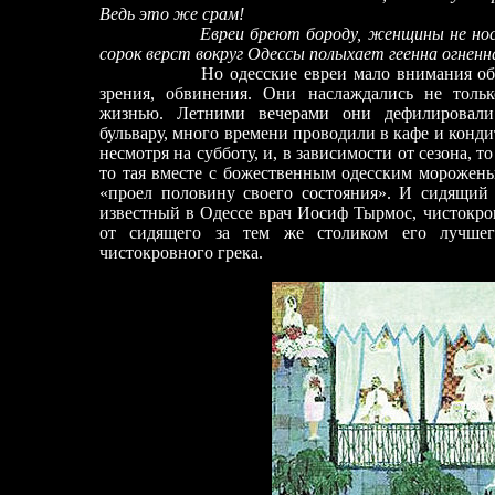
Ведь это же срам!
Евреи бреют бороду, женщины не нос
сорок верст вокруг Одессы полыхает геенна огненн
Но одесские евреи мало внимания об
зрения, обвинения. Они наслаждались не толь
жизнью. Летними вечерами они дефилировали
бульвару, много времени проводили в кафе и конди
несмотря на субботу, и, в зависимости от сезона, 
то тая вместе с божественным одесским морожены
«проел половину своего состояния». И сидящий
известный в Одессе врач Иосиф Тырмос, чистокро
от сидящего за тем же столиком его лучшег
чистокровного грека.