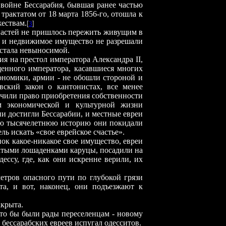
войне Бессарабия, бывшая ранее частью
рактатом от 18 марта 1856-го, отошла к
ествам.
[
3
]
апастей не пришлось пережить живущим в
и, и недвижимое имущество не разрешали
 стала невыносимой.
ия на престол императора Александра II,
щенного императора, касавшиеся многих
кономики, армии - не обошли стороной и
вский закон о кантонистах, все менее
учили право приобретения собственности
м экономической и культурной жизни
ии достигли Бессарабии, и местные евреи
свою тысячелетнюю историю они покидали
ль искать «свое еврейское счастье».
енок какое-никакое свое имущество, евреи
атыми лошаденками каруцы, посадили на
ессу, где, как они искренне верили, их
метров опасного пути по глубокой грязи
та, и вот, наконец, они подъезжают к
акрыта.
удто бы были рады переселенцам - новому
 бессарабских евреев испугал одесситов.