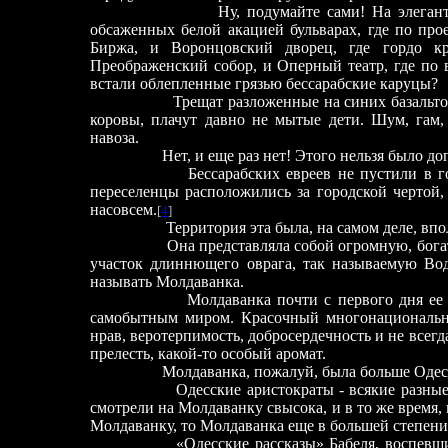
Ну, подумайте сами! На элеган
обсаженных белой акацией бульварах, где по пр
Биржа, и Воронцовский дворец, где гордо к
Преображенский собор, и Оперный театр, где по 
встали облепленные грязью бессарабские каруцы?
Трещат разложенные на синих базальт
коровы, плачут давно не мытые дети. Шум, гам, 
навоза.
Нет, и еще раз нет! Этого нельзя было до
Бессарабских евреев не пустили в г
переселенцы расположились за городской чертой, 
насовсем.
[
4
]
Территория эта была, на самом деле, вп
Она представляла собой огромную, бог
участок длиннющего оврага, так называемую Вод
называть Молдаванка.
Молдаванка почти с первого дня ее
самобытным миром. Красочный многонациональны
нрав, веротерпимость, добросердечность и не всегд
прелесть, какой-то особый аромат.
Молдаванка, пожалуй, была больше Одесс
Одесские аристократы - всякие разны
смотрели на Молдаванку свысока, и в то же время,
Молдаванку, то Молдаванка еще в большей степени
«Одесские рассказы» Бабеля, воспевш