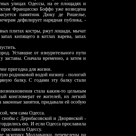
тных улицах Одессы, на ее площадях и
оектам Францисско Боффо уже возведена
расуется памятник Дюку де Ришелье,
вечерам дефилирует нарядная публика, -
овых плитах костры, ржут лошади, мычат
запах кипящего в котлах варева, запах
пустить.
ород. Уставшие от изнурительного пути
у заставы. Сначала временно, а затем и
олне пригодна для жизни.
атую родниковой водой низину - пологий
яную балку. С годами эту балку стали
 возникновения стала каким-то цельным
й конгломерат ее жителей, их легкий
а законные занятия, придавали ей особую
ой, чем сама Одесса.
е снобы с Дерибасовской и Дворянской -
 гордились ею. И если Одесса прославила
 прославила Одессу.
ие экзотику Молдаванки, переведены на