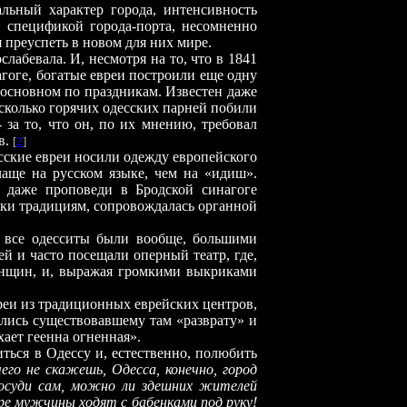
льный характер города, интенсивность
 спецификой города-порта, несомненно
преуспеть в новом для них мире.
лабевала. И, несмотря на то, что в 1841
гоге, богатые евреи построили еще одну
 основном по праздникам. Известен даже
есколько горячих одесских парней побили
 за то, что он, по их мнению, требовал
в.
[
2
]
сские евреи носили одежду европейского
аще на русском языке, чем на «идиш».
 даже проповеди в Бродской синагоге
еки традициям, сопровождалась органной
и все одесситы были вообще, большими
й и часто посещали оперный театр, где,
енщин, и, выражая громкими выкриками
вреи из традиционных еврейских центров,
лись существовавшему там «разврату» и
хает геенна огненная».
литься в Одессу и, естественно, полюбить
его не скажешь, Одесса, конечно, город
Посуди сам, можно ли здешних жителей
аре мужчины ходят с бабенками под руку!