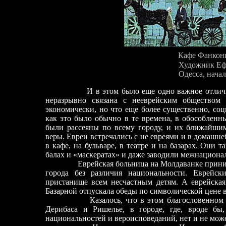
Кафе Фанкон
Художник
Еф
Одесса, нача
И в этом было еще одно важное отлич
неразрывно связана с нееврейским обществом 
экономически, но что еще более существенно, со
как это было обычно в те времена, в обособленн
были рассеяны по всему городу, и их ближайши
веры. Евреи встречались с не евреями и в домашн
в кафе, на бульваре, в театре и на базарах. Они
балах и «маскератах» и даже заводили межнацион
Еврейская больница на Молдаванке прини
города без различия национальности. Еврейск
пристанище всем несчастным детям. А еврейская
Базарной отпускала обеды по символической цене в
Казалось, что в этом благословенном
Дерибаса и Ришелье, в городе, где, вроде бы
национальностей и вероисповеданий, нет и не може