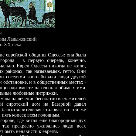
и
им Ладыженский
ло ХХ века
ие еврейской общины Одессы: она была
города - в первую очередь, конечно,
циально. Евреи Одессы никогда не жили,
ых районах, так называемых, гетто. Они
ми соседями часто бывали люди другой
ей обстановке, и в общественных местах
-
 танцевали вместе на очень любимых ими
альные любовные интрижки.
мала на лечение бесплатно всех жителей
ий сиротский дом на Базарной давал
 благотворительная столовая на той же
 пять копеек всем голодным.
 городе, где витал еще благородный дух
, так прекрасно уживались люди всех
т быть ненависти к евреям.