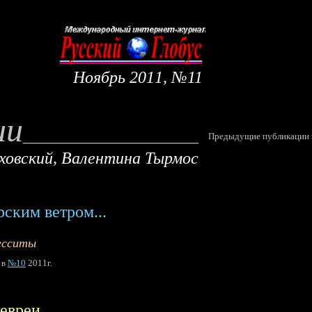
Н
оябрь
20
1
1, №
11
ии
_
_________________
___
Предыдущие публикации и об 
ховский,
Валентина Тырмос
ским ветром...
есситы
в
№10
2011г.
 евреи