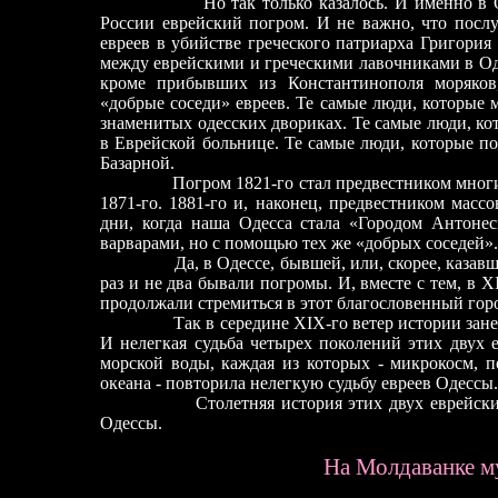
Но так только казалось. И именно в 
России еврейский погром. И не важно, что посл
евреев в убийстве греческого патриарха Григори
между еврейскими и греческими лавочниками в Одес
кроме прибывших из Константинополя моряков
«добрые соседи» евреев. Те самые люди, которые 
знаменитых одесских двориках. Те самые люди, ко
в Еврейской больнице. Те самые люди, которые п
Базарной.
Погром 1821-го стал предвестником многи
1871-го. 1881-го и, наконец, предвестником масс
дни, когда наша Одесса стала «Городом Антонес
варварами, но с помощью тех же «добрых соседей».
Да, в Одессе, бывшей, или, скорее, казав
раз и не два бывали погромы. И, вместе с тем, в 
продолжали стремиться в этот благословенный горо
Так в середине XIX-го ветер истории зане
И нелегкая судьба четырех поколений этих двух 
морской воды, каждая из которых - микрокосм, 
океана
-
повторила нелегкую судьбу евреев Одессы.
Столетняя история этих двух еврейск
Одессы.
На Молдаванке м