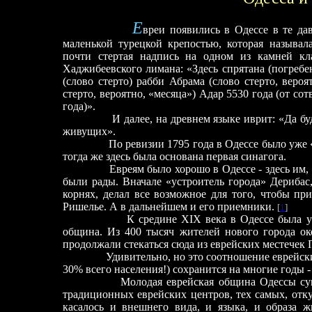
Е
вреи появились в Одессе в те да
маленькой турецкой крепостью, которая называл
почти стертая надпись на одном из камней кл
Хаджибеевского лимана: «Здесь спрятана (погребе
(слово стерто) рабби Абрама (слово стерто, вероя
стерто, вероятно, «месяца») Адар 5530 года (от сот
года)».
И далее, на древнем языке иврит: «Да б
живущих».
По ревизии 1795 года в Одессе было уже 
тогда же здесь была основана первая синагога.
Евреям было хорошо в Одессе - здесь им, 
были рады. Вначале «устроитель города» Дерибас
корнях, делал все возможное для того, чтобы пр
Ришелье. А в дальнейшем и его приемники.
[
1
]
К средине XIX века в Одессе была у
община. Из 400 тысяч жителей нового города ок
продолжали стекаться сюда из еврейских местечек
Удивительно, но это соотношение еврейск
30% всего населения!) сохранится на многие годы
Молодая еврейская община Одессы су
традиционных еврейских центров, тех самых, отку
касалось и внешнего вида, и языка, и образа ж