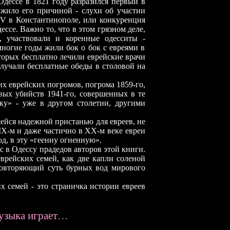
Одессе в 1821 году разразился первый в
ужило его причиной - слухи об участии
я V в Константинополе, или конкуренция
се. Важно то, что в этом грязном деле,
, участвовали и коренные одесситы
-
многие годы жили бок о бок с евреями в
торых бесплатно лечили еврейские врачи
олучали бесплатные обеды в столовой на
х еврейских погромов, погрома 1859-го,
овых убийств 1941-го, совершенных в те
ку» - уже в другом столетии, другими
шейся надежной пристанью для евреев, не
XIX-м и даже частично в XX-м веке евреи
д, в эту «геенну огненную».
с в Одессу прадедов авторов этой книги.
еврейских семей, как две капли соленой
повторяющий суть бурных вод мирового
их семей
-
это страничка истории евреев
узыка играет…