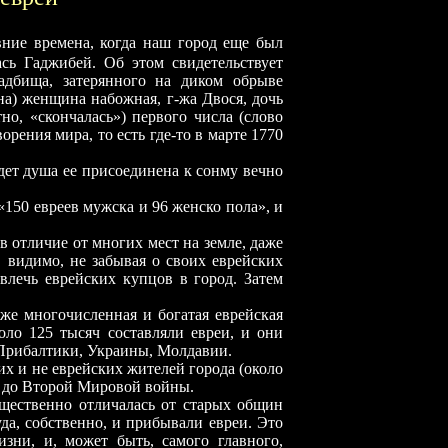
вние времена, когда наш город еще был
ась Гаджибей. Об этом свидетельствует
адбища, затерянного на диком обрыве
на) женщина набожная, г-жа Двося, дочь
тно, «скончалась») первого числа (слово
ворения мира, то есть где-то в марте 1770
удет душа ее присоединена к сонму вечно
«150 евреев мужска и 96 женско пола», и
в отличие от многих мест на земле, даже
, видимо, не забывая о своих еврейских
ивлечь еврейских купцов в город. Затем
же многочисленная и богатая еврейская
оло 125 тысяч составляли евреи, и они
 Прибалтики, Украины, Молдавии.
их и не еврейских жителей города (около
 - до Второй Мировой войны.
щественно отличалась от старых общин
да, собственно, и прибывали евреи. Это
изни, и, может быть, самого главного,