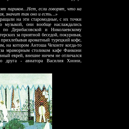
ят париков…Нет, если говорят, что на
ая, значит так оно и есть…»
ращали на эти старомодные, с их точки
ко музыкой, они вообще наслаждались
 по Дерибасовской и Николаевскому
терских за приятной беседой, покуривая,
то прихлебывая ароматный турецкий кофе,
м, на котором Антоша Чехонте когда-то
 за мраморным столиком кафе Фанкони
вный еврей, внешне ничем не отличался
о друга - авиатора Василия Хиони,