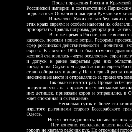
После поражения России в Крымской 
Российской империи, в соответствии с Парижским т
подвластным Османской империи Румынским княж
И началось. Каких только бед, каких н
этих краях евреям: и особым налогом их облагал
приобретать. Травля, погромы, депортации - жизнь
В то же время в России, после восшеств
казалось, повеяли новые ветры. Реформы просве
сфер российской действительности - политики, э
евреев. В августе 1856-го был отменен драконо
жесткой становилась «черта оседлости», евреи пол
и допуск к ранее закрытым для них областя
государства. Слухи о «сладкой жизни» евреев Росс
стали собираться в дорогу. Не в первый раз за 
насиженные места и отправлялись за тридевять земе
Так было и на этот раз. Продав за бесц
погрузили узлы на запряженные маленькими мохн
них детишек, привязали коров и отправились в Од
ждет спокойная и сытая жизнь.
Несколько суток и более ста кило
изрытого рытвинами старого Бессарабского трак
Одессе.
Но тут неожиданность: застава для них з
Нет, конечно, городские власти как б
городу не хватало рабочих рук. Но огромный поток