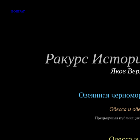
ВОЗВРАТ
Ракурс Истор
Яков Вер
Овеянная черномор
Одесса и од
Предыдущая публикация
Одесса и