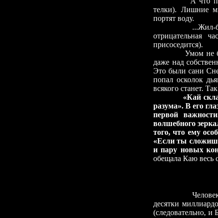
А что п
телки). Лишние м
портят воду.
...Жил
отрицательная ча
присоседится).
Умом не 
даже над собствен
Это были сани Сне
попал осколок дья
всякого станет. Та
«Кай скл
разума». В его гл
первой важности
волшебного зеркал
того, что ему осо
«Если ты сложишь 
и пару новых кон
обещала Каю весь 
Человек
десятки миллиардо
(следовательно, и 