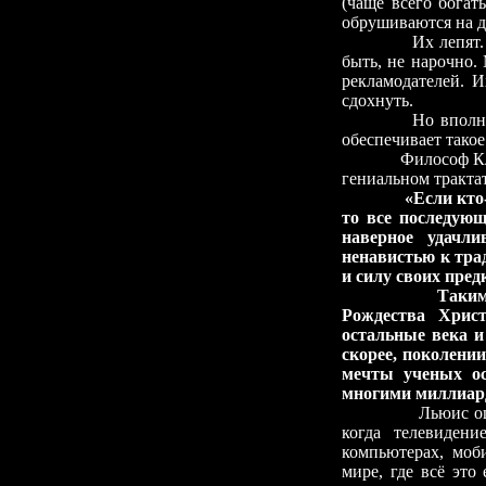
(чаще всего богат
обрушиваются на д
Их лепят.
быть, не нарочно.
рекламодателей. И
сдохнуть.
Но вполне
обеспечивает такое
Философ К
гениальном тракта
«Если кто
то все последующ
наверное удачл
ненавистью к тра
и силу своих пред
Таким
Рождества Христ
остальные века и
скорее, поколении
мечты ученых ос
многими миллиар
Льюис ош
когда телевиден
компьютерах, моб
мире, где всё это