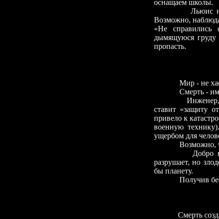
оснащаем школы.
Льюис не
Возможно, наблюдая
«Не справились 
дымящуюся груду 
пропасть.
Мир
-
не ха
Смерть
-
им
Инженер,
ставит «защиту о
привело к катастр
военную технику)
ущербом для челов
Возможно, 
Добро 
разрушает, но зло
бы планету.
Получив бес
Смерть созд