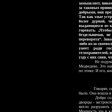
замышляет, никому
за таковых прин
добрыми, они пре
Так как злые устр
более дурной, ч
выдающихся из ко
горевать. „Чтоб
бездельничая, н
переворота“. Зак
либо из-за своево
умеет ради гос
телохранителей, и
узду с них сняв, 
Не подума
Медведеве. Это на
по этике. И его, к
Говорят, с
было. Она вошла в 
Добро соз
дворцы
-
застроило
могло разрушить 
Мощность зла в ка