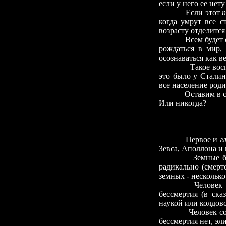
если у него ее нет
Если этот
когда умрут все с
возрасту отделится
Всем будет 
рождаться в мир,
осознаваться как в
Такое вос
это было у Сталин
все население роди
Оставим в с
Или никогда?
Первое и
г
Зевса, Аполлона и
Земные б
радикально (смерт
земных
-
несколько
Человек 
бессмертия (в ска
наукой или колдов
Человек со
бессмертия нет, эл