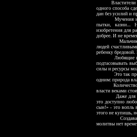
Властители
одного способа сд
дан без усилий и 
Мучения и 
пытки, казни...
изобретения для р
добрее. И не врем
Мальчик
людей счастливыми
ребенку бредовой. 
Любящие п
подтасовывать выб
силы и ресурсы мож
Это так пр
одним: природа вл
Количество
власти веками стоя
Даже для 
это доступно любо
сын!»
-
это вопль в
этого не купишь, 
Создава
молитвы нет време