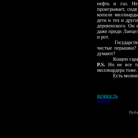
нефть и газ. Не
проигрывает, сидя
копили миллиарды
дети и тех и други
деревенского. Он 
даже приди Ланце
и рот.
Государство
чистые перышки? Н
думают?
Кощею гара
P.S.
Но не все та
миллиардера тоже.
Есть молния
ВЕЧНОСТЬ
ВОЗВРАТ
Публ