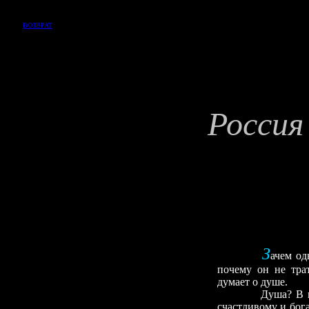
ВОЗВРАТ
Россия
З
ачем од
почему он не тра
думает о душе.
Душа? В н
счастливому и бога