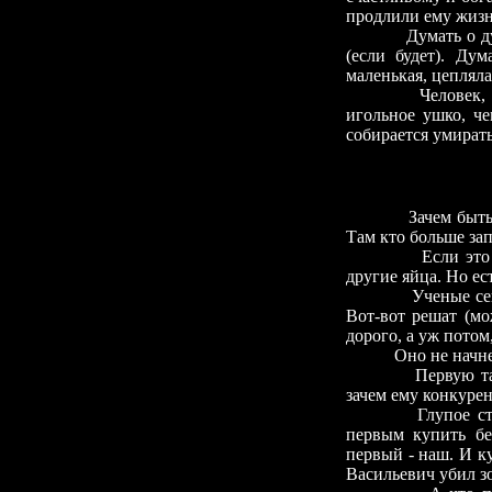
продлили ему жизнь
Думать о 
(если будет). Ду
маленькая, цепляла
Человек,
игольное ушко, че
собирается умирать
Зачем быть самы
Там кто больше за
Если это брилл
другие яйца. Но ест
Ученые сей
Вот-вот решат (мо
дорого, а уж потом
Оно не начне
Первую т
зачем ему конкуре
Глупое с
первым купить бе
первый
-
наш. И ку
Васильевич убил з