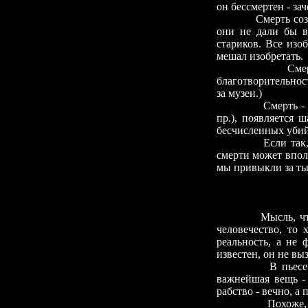
он бессмертен
-
зач
Смерть соз
они не дали бы в
стариков. Все изо
мешал изобретать.
Сме
благотворительнос
за музеи.)
Смерть
-
пр.), появляется 
бесчисленных убий
Если так
смерти может впол
мы привыкли за ты
Мысль, чт
человечество, то 
реальность, а не 
известен, он не вы
В пьесе
важнейшая вещь
-
рабство
-
вечно, а 
Похоже,