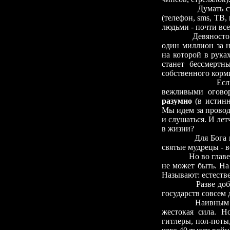
Думать с
(телефон, sms, ТВ,
людьми
-
почти вс
Девяносто
один миллион за н
на которой в руках
станет бессмертн
собственного корм
Есл
вежливыми огово
разумно
(в истинн
Мы идем за провод
и слушаться. И лет
в жизни?
Для Бога
святые мудрецы
-
в
Но во глав
не может быть. На
Называют: естеств
Разве доб
государств совсем 
Наивным 
жестокая сила. Н
гитлеры, пол-поты