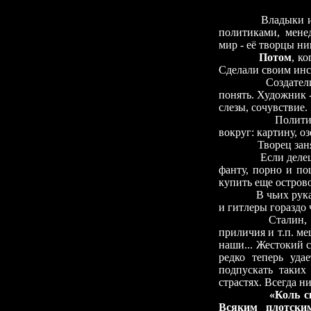
Владыки и
политиками, менед
мир
-
её творцы ни
Потом
, к
Сделали своим инс
Создате
понять. Художник
слезы, сочувствие.
Полит
вокруг: картину, оз
Творец зан
Если деле
фанту, порно и по
купить еще островов
В чьих рук
и гитлеры гораздо 
Сталин, Гитлер,
приличия и т.п. м
наши... Жестокий
редко теперь удае
подпускать таких
страстях. Всегда н
«Коль с
Всяким плотски