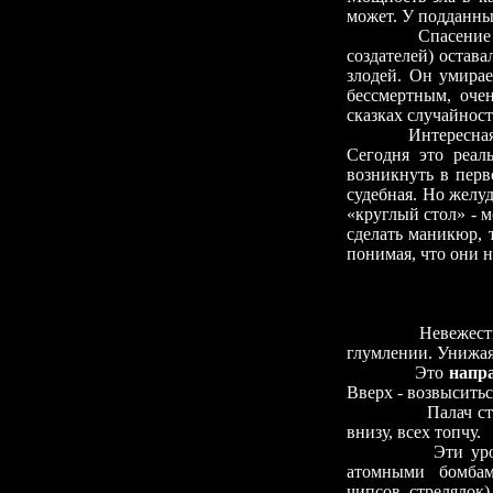
может. У подданных
Спасение
создателей) остава
злодей. Он умирае
бессмертным, оче
сказках случайност
Интересна
Сегодня это реал
возникнуть в перв
судебная. Но желу
«круглый стол»
-
мо
сделать маникюр, 
понимая, что они н
Невежест
глумлении. Унижая 
Это
напр
Вверх
-
возвысить
Палач с
внизу, всех топчу.
Эти ур
атомными бомба
чипсов, стрелялок)