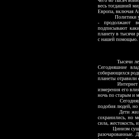
чего 40 тысяч вой
весь тогдашний ми
Европа, включая А
Политики у
-
продолжают во
подписывают каки
планету в тысячи р
с нашей помощью.
Тысячи ле
Сегодняшние вла
собирающихся роди
планеты отравили е
Интернет
измерения его вл
ночь по старым и 
Сегодняш
подобия людей, но 
Дети жил
сохранились, но м
сила, жестокость, 
Цинизм суще
разочарованные. 