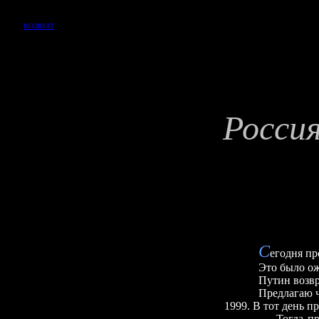
ВОЗВРАТ
Росси
С
егодня пр
Это было ож
Путин возвр
Предлагаю ч
1999. В тот день п
Тогда пр