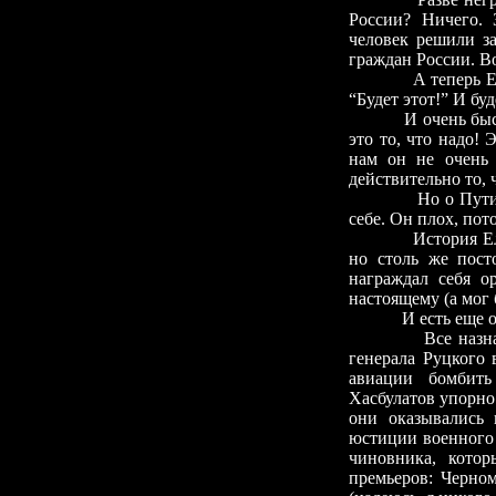
России? Ничего. 
человек решили за
граждан России. Во
А теперь 
“Будет этот!” И буд
И очень быс
это то, что надо!
нам он не очень 
действительно то, 
Но о Пути
себе. Он плох, пот
История Ел
но столь же пост
награждал себя о
настоящему (а мог 
И есть еще
Все назн
генерала Руцкого 
авиации бомбить
Хасбулатов упорно
они оказывались 
юстиции военного
чиновника, котор
премьеров: Черн