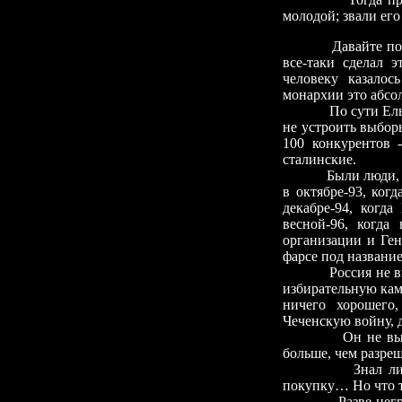
молодой; звали ег
Давайте п
все-таки сделал э
человеку казалос
монархии это абсо
По сути Ель
не устроить выборы
100 конкурентов
сталинские.
Были люди,
в октябре-93, ког
декабре-94, когд
весной-96, когда
организации и Ге
фарсе под названи
Россия не в
избирательную кам
ничего хорошего
Чеченскую войну, 
Он не выи
больше, чем разреш
Знал ли
покупку… Но что т
Разве нег