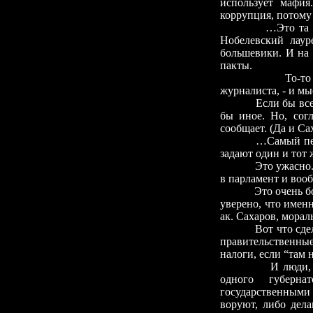
использует мафия
коррупция, потому
…Это та 
Нобелевский лаур
большевики. И на
пакты.
То-то и беда, 
журналиста,
-
и мыс
Если бы все
бы иное. Но, согл
сообщает. (Да и Са
…Самый пе
задают один и тот 
Это ужасно.
в парламент и вооб
Это очень бо
уверено, что имен
ак. Сахаров, морал
Вот что сде
правительственные
налоги, если “там 
И люди,
одного губерна
государственными 
воруют, либо дел