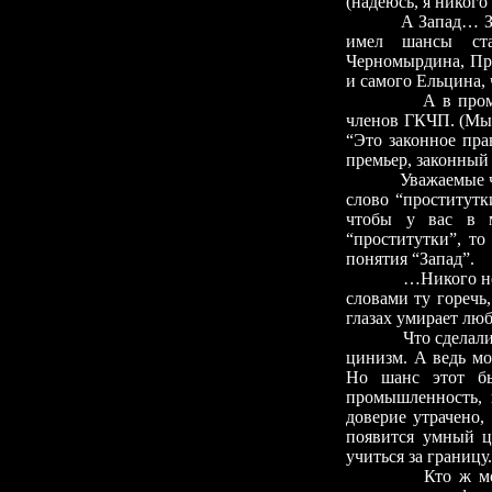
(надеюсь, я никого
А Запад… З
имел шансы ста
Черномырдина, При
и самого Ельцина, 
А в пром
членов ГКЧП. (Мы 
“Это законное пра
премьер, законный
Уважаемые ч
слово “проститутк
чтобы у вас в м
“проститутки”, то
понятия “Запад”.
…Никого не
словами ту горечь
глазах умирает лю
Что сделал
цинизм. А ведь мо
Но шанс этот бы
промышленность, 
доверие утрачено,
появится умный ц
учиться за границу.
Кто ж м