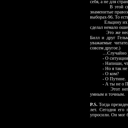
себя, а не для стра
В этой с
знаменитые правоз
выборах-96. То ест
Ельцину их 
сделал немало оши
Это же нео
Билл и друг Гельм
уважаемые читател
совсем другое.)
…Случайно ув
-
О ситуации
-
Напиши, ч
-
Но я так не
-
О ком?
-
О Путине.
-
А ты не о П
Этот не
умным и точным.
P.S.
Тогда президен
лет. Сегодня его
упросили. Он мог б