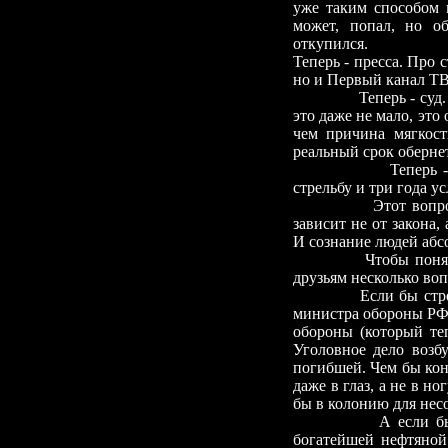
уже таким способом п
может, попал, но о
откупился.
Теперь
-
пресса. Про с
но и Первый канал ТВ
Теперь
-
суд.
это даже не мало, это
чем причина мягкост
реальный срок обернет
Теперь
стрельбу и три года у
Этот вопро
зависит не от закона,
И сознание людей абс
Чтобы понят
друзьям несколько воп
Если бы стр
министра обороны Р
обороны (который те
Уголовное дело возб
погибшей. Чем бы кон
даже в глаз, а не в н
бы в колонию для нес
А если б
богатейшей нефтяной