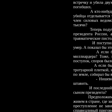
встречку и убила дву
погибших.
А кто-нибудь
убийца отделывается 
член силовых ведомс
тысячи?
Теперь поду
президента России,
травматические пист
И поступил
умер. А показал бы эт
А если б
миллиардера? Тоже,
поступок, споров было
А если бы
тротуарной плиткой, 
по земле, собирал бы
-
Нишево,
штавить.
И последний 
сыном президента?
Предположим,
живем в стране, где за
преступление не зави
справедливый пригов