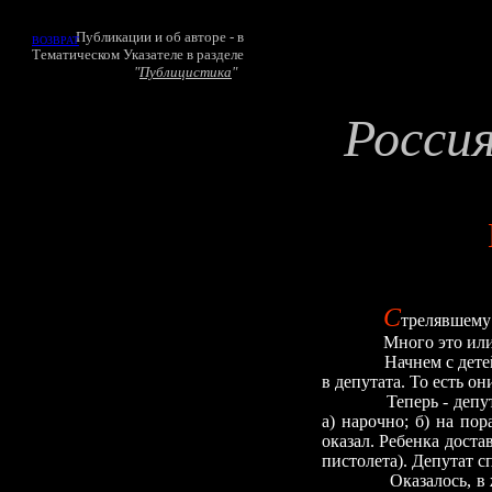
Публикации и об авторе - в
ВОЗВРАТ
Тематическом Указателе в разделе
"
Публицистика
"
Росси
С
трелявшему 
Много это или
Начнем с дете
в депутата. То есть он
Теперь
-
депут
а) нарочно; б) на по
оказал. Ребенка доста
пистолета). Депутат с
Оказалось, в 