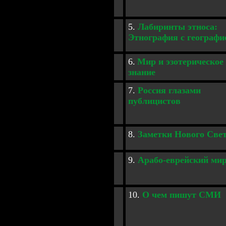
5.
Лабиринты этноса:
Этнография с географи
6.
Мир и эзотерическое
знание
7.
Россия глазами
публицистов
8.
Заметки Нового Све
9.
Арабо-еврейский ми
10.
О чем пишут СМИ