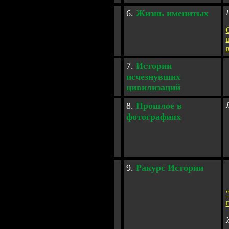
6
.
Жизнь именитых
7
.
Истории
исчезнувших
цивилизаций
8
.
Прошлое в
фотографиях
9
.
Ракурс Истории