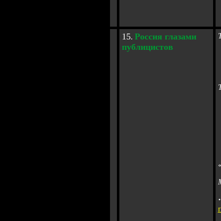
1
5
Россия глазами
.
публицистов
·