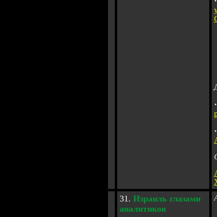
·
·
·
3
1
.
Израиль глазами
а
налитиков