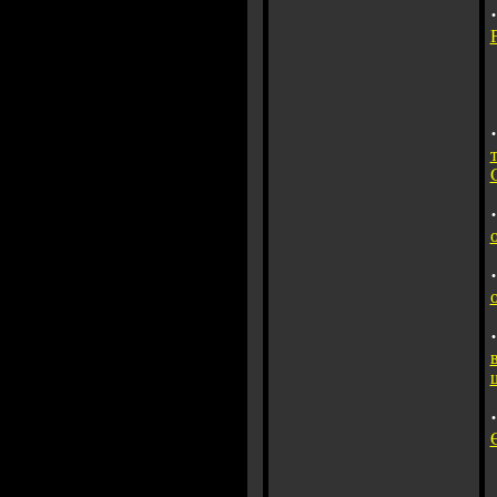
·
·
·
·
·