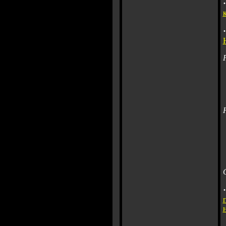
·
·
·