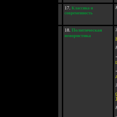
1
7
.
К
лассика и
современность
1
8
.
Политическая
юмористика
·
·