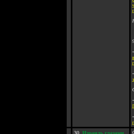
·
·
·
·
30
.
Израиль глазами