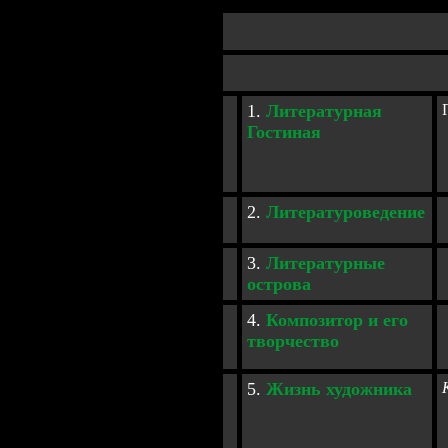
1
.
Литературная
Гостиная
2
.
Литературоведение
3
.
Литературные
острова
4
.
К
омпозитор и его
творчество
5
.
Жизнь художника