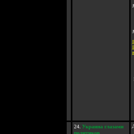
24
.
Украина
глазами
политиков