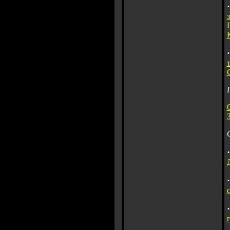
·
·
·
·
·