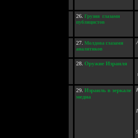
2
6
.
Г
рузия глазами
публицистов
2
7
.
Молдова глазами
аналитиков
2
8
.
О
ружие Израиля
2
9
.
Израиль в зеркале
медиа