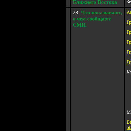
Ближнего Востока
З
2
8.
Что показ
ы
вают,
А
о чем сообщ
ают
Г
СМИ
Г
Г
Г
Г
К
Н
М
В
о