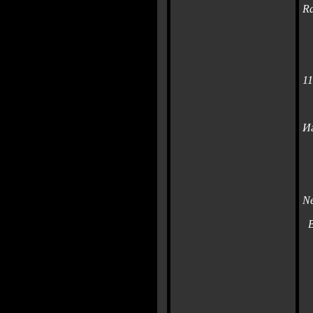
R
11
Иг
П
с
N
В