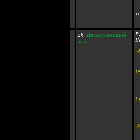
11
2
6.
Дискуссионн
ы
й
Р
Па
зал
22
15
1 
26