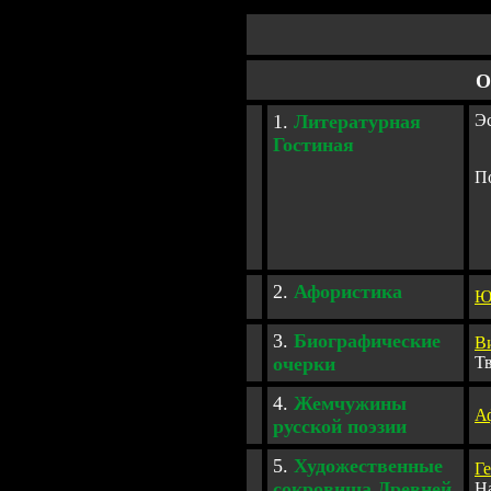
О
1
.
Литературная
Э
Гостиная
П
2
.
Афористика
Ю
3.
Биографические
В
очерки
Т
4.
Жемчужин
ы
А
русской поэзии
5.
Художественные
Г
сокровища Древней
Н