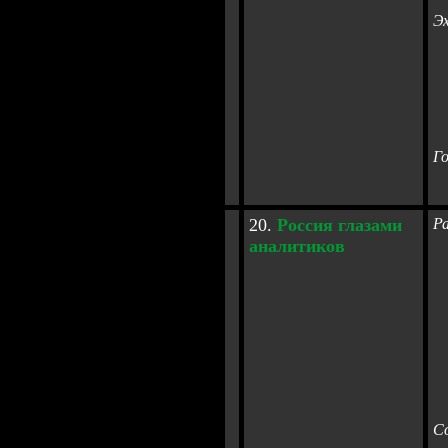
Э
Г
20.
Россия глазами
Р
аналитиков
С