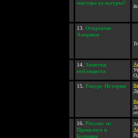
мастера культуры?
It
13
.
Открытие
Америки
Т
14
.
Заметки
А
У
публициста
О
1
5.
Ракурс Истории
В
Д
В
Д
о
1
6.
Россия: из
З
Прошлого в
А
Ро
Будущее