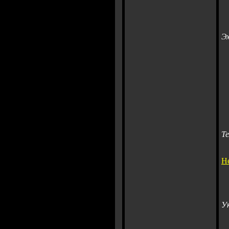
Э
В
Т
Н
У