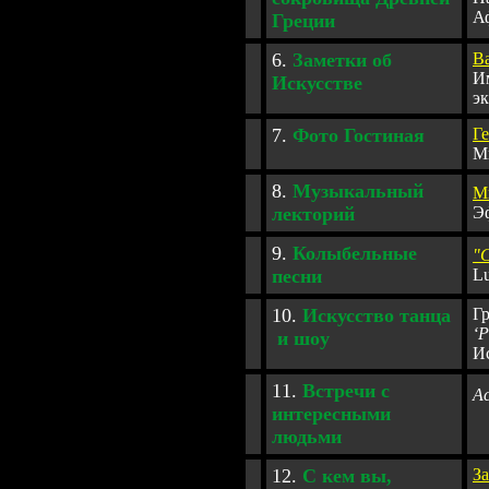
А
Греции
6.
Заметки об
В
И
Искусстве
э
7.
Фото Гостиная
Г
М
8
.
Муз
ы
кальный
М
лекторий
Э
9
.
Колыбельные
"
песни
Lu
10
.
Искусство танца
Гр
‘P
и
ш
о
у
И
1
1
.
Встречи с
A
интересными
людьми
1
2
.
С кем вы,
З