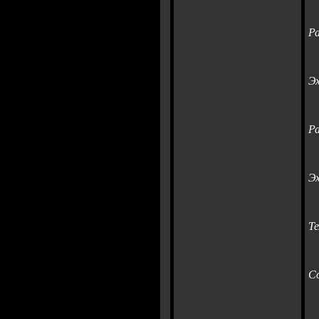
Р
Э
Р
Э
Т
С
"