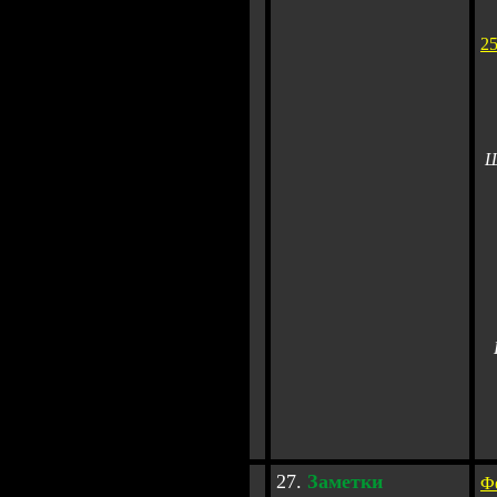
2
Ш
Г
П
2
7.
Заметки
Ф