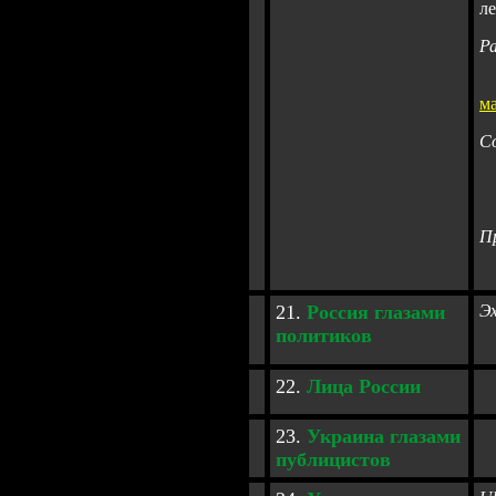
л
Р
м
С
П
2
1.
Россия глазами
Э
политиков
2
2.
Лица России
23.
Украина глазами
публицистов