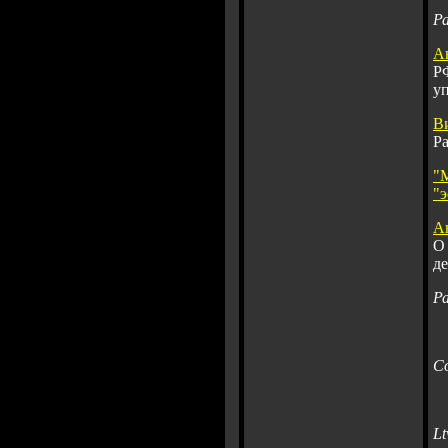
Р
А
РФ
у
В
Р
"
"
э
А
О
д
Р
С
Lt