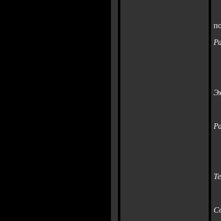
п
Р
Э
Р
Т
С