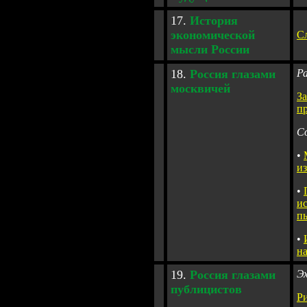
17.
История
экономической
С
мысли России
1
8.
Россия глазами
Р
москвичей
За
п
С
•
и
•
и
п
•
н
1
9.
Россия глазами
Э
публицистов
Р