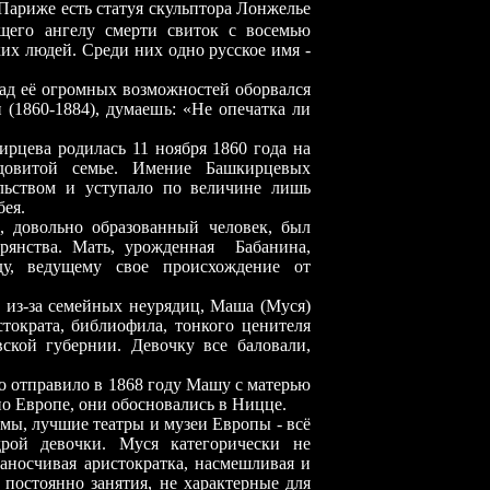
Париже есть статуя скульптора Лонжелье
ющего ангелу смерти свиток с восемью
х людей. Среди них одно русское имя -
кад её огромных возможностей оборвался
 (1860-1884), думаешь: «Не опечатка ли
рцева родилась 11 ноября 1860 года на
овитой семье. Имение Башкирцевых
льством и уступало по величине лишь
ея.
, довольно образованный человек, был
орянства. Мать, урожденная Бабанина,
ду, ведущему свое происхождение от
ь из-за семейных неурядиц, Маша (Муся)
тократа, библиофила, тонкого ценителя
ской губернии. Девочку все баловали,
во отправило в 1868 году Машу с матерью
 по Европе, они обосновались в Ницце.
мы, лучшие театры и музеи Европы - всё
рой девочки. Муся категорически не
аносчивая аристократка, насмешливая и
 постоянно занятия, не характерные для