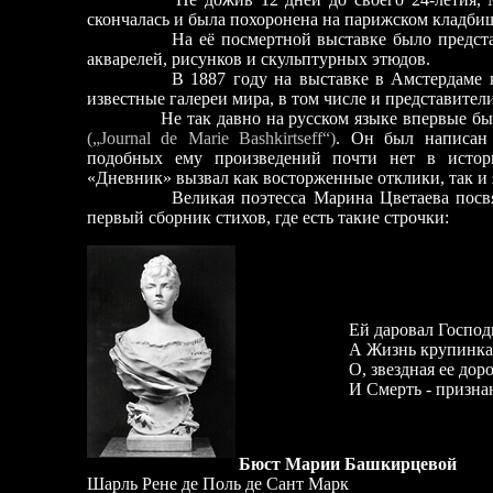
скончалась и была похоронена на парижском кладби
На её посмертной выставке было предст
акварелей, рисунков и скульптурных этюдов.
В 1887 году на выставке в Амстердаме
известные галереи мира, в том числе и представители
Не так давно на русском языке впервые был 
(„Journal de Marie Bashkirtseff“)
. Он был написан 
подобных ему произведений почти нет в истор
«Дневник» вызвал как восторженные отклики, так и 
Великая поэтесса Марина Цветаева посвяти
первый сборник стихов, где есть такие строчки:
Ей даровал Господ
А Жизнь крупинка
О, звездная ее доро
И Смерть - признан
Бюст Марии Башкирцевой
Шарль Рене де Поль де Сант Марк