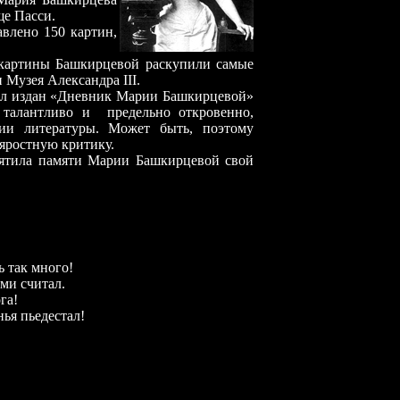
ще Пасси.
авлено 150 картин,
 картины Башкирцевой раскупили самые
 Музея Александра III.
издан «Дневник Марии Башкирцевой»
талантливо и предельно откровенно,
ии литературы. Может быть, поэтому
яростную критику.
ла памяти Марии Башкирцевой свой
ь так много!
ми считал.
га!
ья пьедестал!