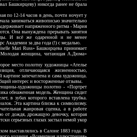
вал Башкирцеву) никогда ранее не брала
я по 12-14 часов в день, почти ночует у
 начала заниматься живописью значительно
выдерживает напряженного ритма - Мария
аются. Она вынуждена прерывать занятия
оды. И всё же одаренной и не менее
 Академии за два года (!) с медалью.
selle Mari Russ» Башкирцева принимает
 «Молодая женщина, читающая А.Дюма»
орое место полотну художницы «Ателье
зиция, отличающаяся жизненностью,
 картине запечатлена и сама художница.
щий интерес и восторженные отзывы.
енщины-художницы полотно - «Портрет
ика обнаженная модель. Женщина сидит
лет, в зубах которого вставлена трубка.
лок. Эта картина близка к символизму.
чательная жанровая сценка, а в работе
ю от дождя, дрожащую девочку, которая
тски серьезных глазах застыл немой укор
хом выставлялись в Салоне 1883 года. В
ского издания «Всемирная иллюстрация»