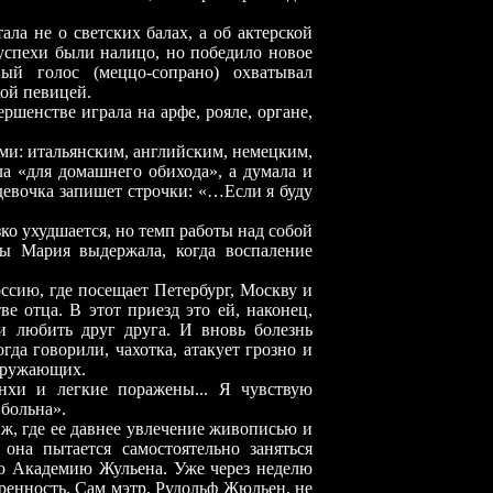
е о светских балах, а об актерской
 успехи были налицо, но победило новое
ый голос (меццо-сопрано) охватывал
кой певицей.
ршенстве играла на арфе, рояле, органе,
и: итальянским, английским, немецким,
а «для домашнего обихода», а думала и
девочка запишет строчки: «…Если я буду
ко ухудшается, но темп работы над собой
бы Мария выдержала, когда воспаление
оссию, где посещает Петербург, Москву и
 отца. В этот приезд это ей, наконец,
и любить друг друга. И вновь болезнь
огда говорили, чахотка, атакует грозно и
окружающих.
легкие поражены... Я чувствую
 больна».
ж, где ее давнее увлечение живописью и
она пытается самостоятельно заняться
ую Академию Жульена. Уже через неделю
ренность. Сам мэтр, Рудольф Жюльен, не