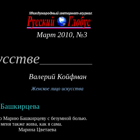
Март
20
10
, №
3
усстве
_____________
_
Валерий Койфман
Женское лицо искусства
 Башкирцева
ию Башкирцеву с безумной болью.
меня также жива, как я сама.
Марина Цветаева