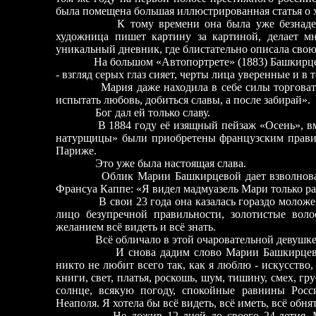
была помещена большая иллюстрированная статья о
К тому времени она была уже безнадежно б
художница пишет картину за картиной, делает м
уникальный дневник, где блистательно описала свою
На большом «Автопортрете» (1883) Башкирце
- взгляд серых глаз сияет, черты лица уверенные и в
Мария даже находила в себе силы торговат
испытать любовь, добиться славы, а после забирай».
Бог дал ей только славу.
В 1884 году её изящный пейзаж «Осень», в
натурщицы» были приобретены французским правит
Париже.
Это уже была настоящая слава.
Облик Марии Башкирцевой дает взволнова
Франсуа Каппе: «Я видел мадмуазель Мари только раз 
В свои 23 года она казалась гораздо молож
лицо безупречной правильности, золотистые воло
желанием всё видеть и всё знать.
Всё обличало в этой очаровательной девушк
И снова дадим слово Марии Башкирцев
никто не любит всего так, как я люблю - искусство,
книги, свет, платья, роскошь, шум, тишину, смех, гру
солнце, всякую погоду, спокойные равнины Росс
Неаполя. Я хотела бы всё видеть, всё иметь, всё обня
Не дожив 12 дней до своего 24-летия,