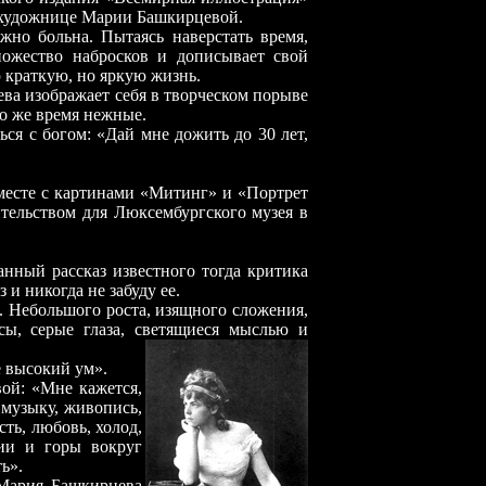
 художнице Марии Башкирцевой.
ольна. Пытаясь наверстать время,
ножество набросков и дописывает свой
 краткую, но яркую жизнь.
ва изображает себя в творческом порыве
 то же время нежные.
ься с богом: «Дай мне дожить до 30 лет,
месте с картинами «Митинг» и «Портрет
ельством для Люксембургского музея в
нный рассказ известного тогда критика
и никогда не забуду ее.
е. Небольшого роста, изящного сложения,
сы, серые глаза, светящиеся мыслью и
е высокий ум».
ой: «Мне кажется,
 музыку, живопись,
сть, любовь, холод,
ии и горы вокруг
ть».
 Мария Башкирцева