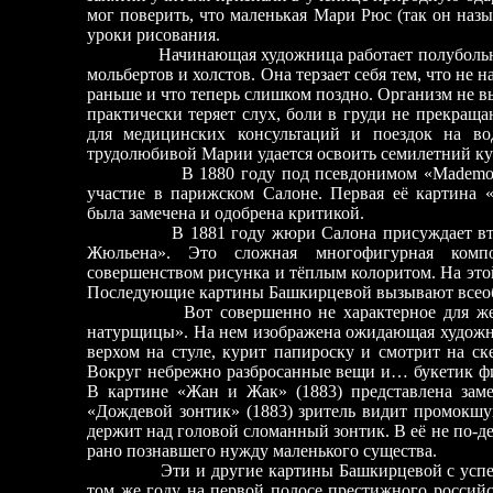
мог поверить, что маленькая Мари Рюс (так он назы
уроки рисования.
Начинающая художница работает полубольна
мольбертов и холстов. Она терзает себя тем, что не
раньше и что теперь слишком поздно. Организм не 
практически теряет слух, боли в груди не прекращ
для медицинских консультаций и поездок на в
трудолюбивой Марии удается освоить семилетний курс
В 1880 году под псевдонимом «Mademoi
участие в парижском Салоне. Первая её картина
была замечена и одобрена критикой.
В 1881 году жюри Салона присуждает вт
Жюльена». Это сложная многофигурная компо
совершенством рисунка и тёплым колоритом. На этой
Последующие картины Башкирцевой вызывают всеоб
Вот совершенно не характерное для ж
натурщицы». На нем изображена ожидающая художн
верхом на стуле, курит папироску и смотрит на ске
Вокруг небрежно разбросанные вещи и… букетик фиа
В картине «Жан и Жак» (1883) представлена заме
«Дождевой зонтик» (1883) зритель видит промокшу
держит над головой сломанный зонтик. В её не по-де
рано познавшего нужду маленького существа.
Эти и другие картины Башкирцевой с успе
том же году на первой полосе престижного россий