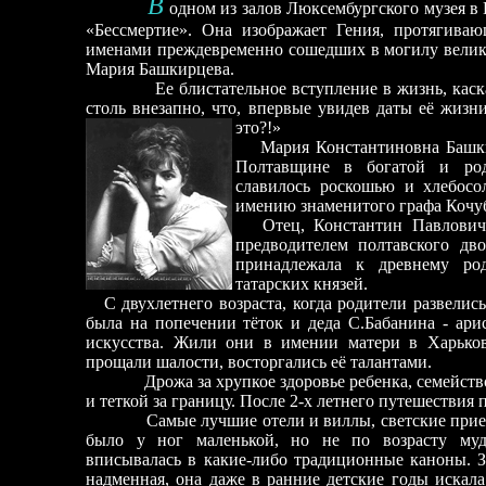
В
одном из залов Люксембургского музея в 
«Бессмертие». Она изображает Гения, протягива
именами преждевременно сошедших в могилу велики
Мария Башкирцева.
Ее
блистательное вступление в жизнь, кас
столь внезапно, что, впервые увидев даты её жизни
это?!»
Мария Константиновна Башки
Полтавщине в богатой и род
славилось роскошью и хлебосо
имению знаменитого графа Кочуб
Отец, Константин Павлович
предводителем полтавского дв
принадлежала к древнему ро
татарских князей.
С двухлетнего возраста, когда родители развелис
была на попечении тёток и деда С.Бабанина - арис
искусства. Жили они в имении матери в Харьков
прощали шалости, восторгались её талантами.
Дрожа за хрупкое здоровье ребенка, семейст
и теткой за границу. После 2-х летнего путешествия
Самые лучшие отели и виллы, светские прие
было у ног маленькой, но не по возрасту муд
вписывалась в какие-либо традиционные каноны. З
надменная, она даже в ранние детские годы искала