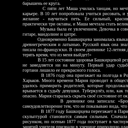
барышень ее круга.
С пяти лет Маша училась танцам, но мечтала н
карьере. В 10 лет попробовала учиться рисовать, и
желание - научиться петь. Ее сильный, красив
практически три октавы, и Маша мечтала стать вели
Музыка была ее увлечением. Девочка в сове
гитаре, мандолине и цитре.
Одновременно Башкирцева занималась языкам
древнегреческим и латынью. Русский язык она знал
писала по-французски. В своем дневнике 12-летняя 
терять время, что из меня выйдет!»
В 15 лет состояние здоровья Башкирцевой рез
не замедляется ни на минуту. Первый удар судь
гортани лишило ее прекрасного голоса.
В 1876 году она приезжает на полгода в Р
Харьков. Много времени Мария проводит в обществе
удалось примирить родителей, которые продолжал
врывается в судьбу девушки. Туберкулёз, или, как т
опасно. Мария старалась скрыть своё состояние от 
В дневнике она записала: «Бронхи и 
самоудовлетворение тем, что не показываю вида, что
В 1877 году Башкирцева переезжает в Пари
скульптурой становится самым сильным. Сначала 
рисунком, но осенью 1877 года поступает в частн
занятий учителя признали в ученице природную ода