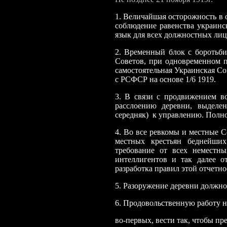
1. Величайшая осторожность в
соблюдение равенства украинск
язык для всех должностных лиц
2. Временный блок с боротьби
Советов, при одновременном п
самостоятельная Украинская Со
с РСФСР на основе 1/6 1919.
3. В связи с продвижением в
расслоению деревни, выделе
середняк) к управлению. Полно
4. Во все ревкомы и местные С
местных крестьян беднейши
требование от всех неместны
интеллигентов и так далее о
разработка правил этой отчетно
5. Разоружение деревни должно 
6. Продовольственную работу н
во-первых, вести так, чтобы пр