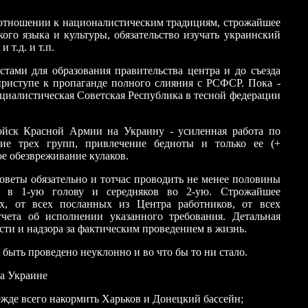
 отношении к националистическим традициям, строжайшее
ого языка и культуры, обязательство изучать украинский
 и
т.д. и
т.п.
стами для образования правительства центра и до съезда
риступе к пропаганде полного слияния с РСФСР. Пока -
циалистическая Советская Республика в тесной федерации
ойск Красной Армии на Украину - усиленная работа по
ние трех групп, привлечение бедноты и только ее (+
е обезвреживание кулаков.
оветы обязательно и тотчас проводить не менее половины
х в 1-ую голову и середняков во 2-ую. Строжайшее
х, от всех посланных из Центра работников, от всех
тчета об исполнении указанного требования. Детальная
сти и надзора за фактическим проведением в жизнь.
быть проведено неуклонно и во что бы то ни стало.
а Украине
ежде всего накормить Харьков и Донецкий бассейн;