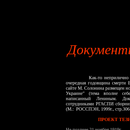
Документ
Как-то неприлично безраз
очередная годовщина смерти 
сайте М. Солонина размещен но
Украине" (тема вполне себе
написанный Лениным. Док
сотрудниками РГАСПИ сборник
(М.: РОССПЭН, 1999г., стр.306
ПРОЕКТ ТЕЗИ
Не позднее 21 ноября 1919г.