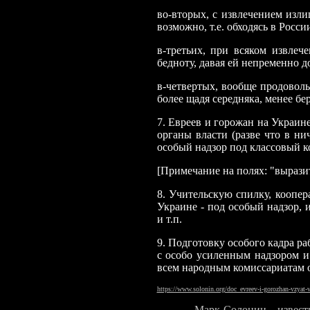
во-вторых, с извлечением изл
возможно, т.е. обходясь в Рос
в-третьих, при всяком извле
бедноту, давая ей непременно д
в-четвертых, вообще продоволь
более щадя середняка, менее бер
7. Евреев и горожан на Украине
органы власти (разве что в н
особый надзор под классовый к
[Примечание на полях: "вырази
8. Учительскую спилку, коопе
Украине - под особый надзор, 
и т.п.
9. Подготовку особого кадра ра
с особо усиленным надзором и
всем народным комиссариатам о
https://www.solonin.org/doc_evreev-i-gorozhan-vzyat-v
Марк Солонин -
извес