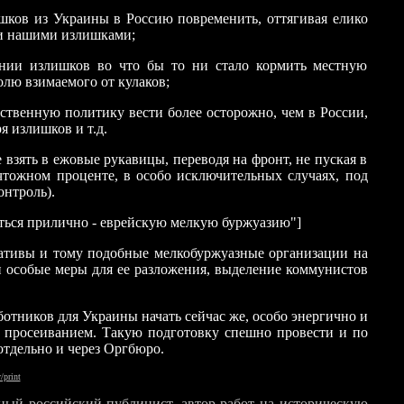
ишков из Украины в Россию повременить, оттягивая елико
сии нашими излишками;
чении излишков во что бы то ни стало кормить местную
олю взимаемого от кулаков;
ственную политику вести более осторожно, чем в России,
я излишков и т.д.
 взять в ежовые рукавицы, переводя на фронт, не пуская в
ичтожном проценте, в особо исключительных случаях, под
онтроль).
ться прилично - еврейскую мелкую буржуазию"]
ративы и тому подобные мелкобуржуазные организации на
и особые меры для ее разложения, выделение коммунистов
ботников для Украины начать сейчас же, особо энергично и
 просеиванием. Такую подготовку спешно провести и по
тдельно и через Оргбюро.
/print
тный
российский публицист, автор работ на историческую