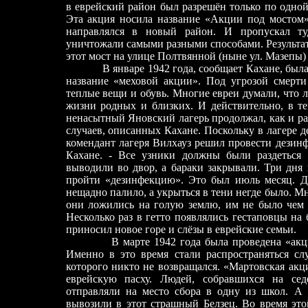
в еврейский район был разрешён только по одно
Эта акция носила название «Акции под мостом»
направлялся в новый район. И пропускал ту
уничтожали самыми разными способами. Результа
этот мост на улице Полтвянной (ныне ул.
Мазепы) 
В январе 1942 года, сообщает Кахане, была пр
название «меховой акции». Под угрозой смерти
теплые вещи и обувь. Многие евреи думали, что 
жизни родных и близких. И действительно, в т
ненасытный Яновский лагерь продолжал, как и ра
случаев, описанных Кахане. Поскольку в лагере 
комендант лагеря Вилхауз решил провести дезин
Кахане.
-
Все узники должны были раздеться д
выводили во двор, а бараки закрывали. Три дня
пройти «дезинфекцию». Это был июль месяц. Д
нещадно палило, а укрыться в тени негде было. М
они ложились на голую землю, им не было чем 
Несколько раз в гетто появлялись гестаповцы на
приносил новое горе и слёзы в еврейские семьи.
В марте 1942 года была проведена «акция
Именно в это время стали распространяться сл
которого никто не возвращался. «Мартовская акц
еврейскую пасху. Людей, собравшихся на сед
отправляли на место сбора в одну из школ. А
вывозили в этот страшный Белзец. Во время эт