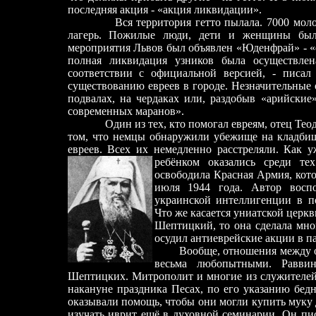
последняя акция
-
«акция ликвидации».
Вся территория гетто пылала. 7000 молоды
лагерь. Пожилые люди, дети и женщины был
мероприятия Львов был объявлен «Юденфрай»
-
«
полная ликвидация узников была осуществле
соответствии с официальной версией,
-
писал 
существованию евреев в городе. Незначительные 
подвалах, на чердаках или, раздобыв «арийские
современных маранов».
Один из тех, кто помогал евреям, отец Теодоз
том, что немцы обнаружили убежище на кладбище
евреев. Всех их немедленно расстреляли. Как у
ребёнком оказались среди те
освободила Красная Армия, кото
июля 1944 года. Автор воспо
украинской интеллигенции в п
Что же касается униатской церк
Шептицкий, то она сделала мно
осудил антиеврейские акции в п
Вообще, отношения между 
весьма любопытными.
Равви
Шептицких. Митрополит и многие из служителей
накануне праздника Песах, по его указанию бе
оказывали помощь, чтобы они могли купить муку
изучать иврит ещё в духовной семинарии. Он пи