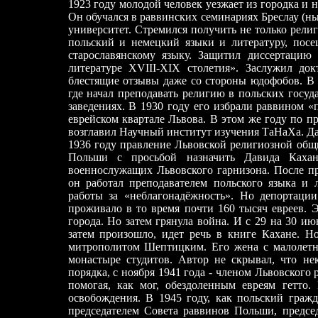
1923 году молодой человек уезжает из городка и 
Он обучался в раввинских семинариях Бреслау (н
университет. Стремился получить не только религ
польский и немецкий языки и литературу, посе
старославянскому языку. Защитил диссертацию
литературе ХVIII
-
ХIХ столетия». Заслужил док
блестящие отзывы даже со стороны юдофобов. В 
где начал преподавать религию в польских госу
заведениях. В 1930 году его избрали раввином «
еврейском квартале Львова. В этом же году по 
возглавил Научный институт изучения ТаНаХа. Да
1936 году правление Львовской религиозной общ
Польши с просьбой назначить Давида Каха
военнослужащих Львовского гарнизона. После п
он работал преподавателем польского языка и 
работы за «неблагонадёжность». Но депортации
проживало в то время почти 160 тысяч евреев. 
города. Но затем грянула война. И с 29 на 30 и
затем произошло, идет речь в книге Кахане. Н
митрополитом Шептицким. Его жена с малолетн
монастыре студитов. Автор не скрывал, что не
порядка, с ноября 1941 года - членом Львовского
помогая, как мог, обездоленным евреям гетто
освобождения. В 1945 году, как польский гражд
председателем Совета раввинов Польши, предсе