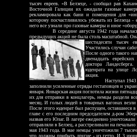
тысяч евреев. «В Белзеце,
-
сообщал рав Кахан
Восточной Галиции их ожидали газовые камеры
рекламировала как бани и помещения для «инг
которому посчастливилось убежать из Белзеца
-
е
него все узнали про газовые камеры и иное «обору
В середине августа 1942 года началась
предыдущих акций не была столь масштабной. Он
шестидесяти тысяч ев
Участились случаи сабот
После одного такого на
двенадцать еврейских
доктора Ландесберга
юденрата на улице Ло
акция.
Наступал 1943 год. 5
заполнили усиленные отряды гестаповцев и украи
января. Январская акция поглотила жизни пятнадц
их для отправки в концлагерь, немцы раздели вс
месяц. И голых людей в товарных вагонах везли 
После этого юденрат был распущен, оставшиеся в
главе с его последним председателем д-ром Эбер
назвав его Юлаг. В лагере ежедневно уничтожали
отправляли в Белзец, а расстреливали на печальн
мая 1943 года. В мае немцы уничтожили 7 тысяч 
что должны прибыть другие
-
из гетто. И 3 июня