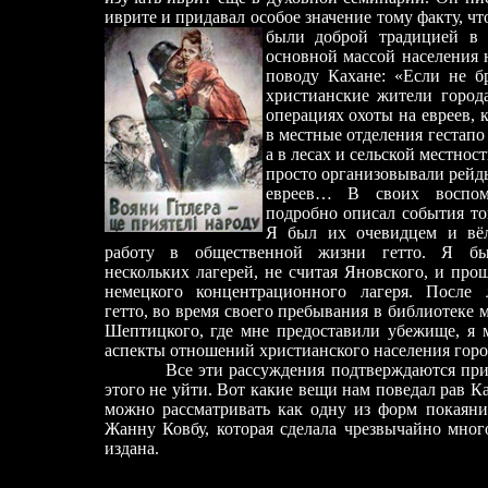
иврите и придавал особое значение тому факту, ч
были доброй традицией 
основной массой населения 
поводу Кахане: «Если не б
христианские жители город
операциях охоты на евреев,
в местные отделения гестапо
а в лесах и сельской местнос
просто организовывали рейд
евреев… В своих воспом
подробно описал события то
Я был их очевидцем и вё
работу в общественной жизни гетто. Я б
нескольких лагерей, не считая Яновского, и прош
немецкого концентрационного лагеря. После 
гетто, во время своего пребывания в библиотеке 
Шептицкого, где мне предоставили убежище, я 
аспекты отношений христианского населения город
Все эти рассуждения подтверждаются при
этого не уйти. Вот какие вещи нам поведал рав К
можно рассматривать как одну из форм покаяния
Жанну Ковбу, которая сделала чрезвычайно мног
издана.