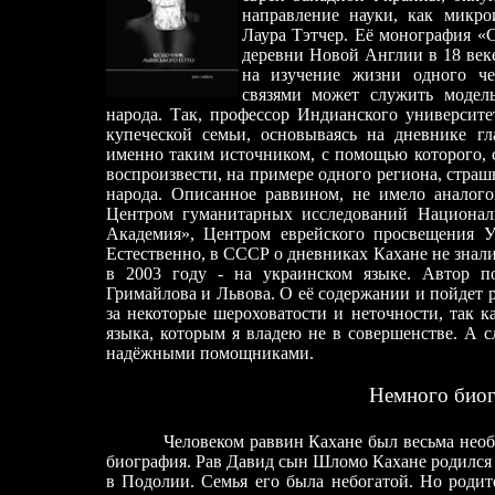
направление науки, как микро
Лаура Тэтчер. Её монография «
деревни Новой Англии в 18 век
на изучение жизни одного ч
связями может служить модел
народа. Так, профессор Индианского университ
купеческой семьи, основываясь на дневнике гл
именно таким источником, с помощью которого, 
воспроизвести, на примере одного региона, стра
народа. Описанное раввином, не имело аналого
Центром гуманитарных исследований Националь
Академия», Центром еврейского просвещения 
Естественно, в СССР о дневниках Кахане не знали
в 2003 году - на украинском языке. Автор п
Гримайлова и Львова. О её содержании и пойдет 
за некоторые шероховатости и неточности, так к
языка, которым я владею не в совершенстве. А с
надёжными помощниками.
Немного био
Человеком раввин Кахане был весьма необ
биография. Рав Давид сын Шломо Кахане родился 
в Подолии. Семья его была небогатой. Но родит