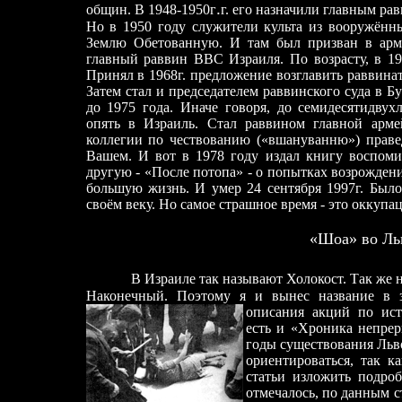
.
общин. В 1948-1950г
г. его назначили главным ра
Но в 1950 году служители культа из вооружённ
Землю Обетованную. И там был призван в арм
главный раввин ВВС Израиля. По возрасту, в 19
Принял в 1968г. предложение возглавить раввин
Затем стал и председателем раввинского суда в 
до 1975 года. Иначе говоря, до семидесятидвухл
опять в Израиль. Стал раввином главной арме
коллегии по чествованию («вшануванню») праве
Вашем. И вот в 1978 году издал книгу воспом
другую
-
«После потопа»
-
о попытках возрождени
большую жизнь. И умер 24 сентября 1997г. Было
своём веку. Но самое страшное время
-
это оккупац
«Шоа» во Ль
В Израиле так называют Холокост. Так же 
Наконечный. Поэтому я и вынес название в з
описания
акций по ист
есть и «Хроника непре
годы существования Льво
ориентироваться, так 
статьи изложить подро
отмечалось, по данным с