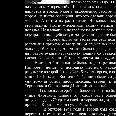
проживало от 150 до 160
называлась «тюремной». И началась она 2 июля
нацистов в город. Разрыв захоронения расстре
тюрем, нацисты сообщили, что это сделали евреи
могилы. А потом их расстреляли. Несколько тыс
этой акции. После «тюремной акции» немцы 
порядка. Не вдаваясь в подробности деятельности
юденрата и полицейские, в конце концов, тоже б
Вторая акция не заставила себя дол
развешаны приказы о введении «нарукавных повя
чьих еврейских предков можно было проследить д
на правом рукаве нарукавную повязку со Звездо
клочке белой ткани. С того момента на каждом
знак. Если такой повязки не было, то расстрелив
Петлюры, немцы с помощью местного населе
результате которой было убито 5 тысяч евреев, в 
конце 1941 года в Восточной Галиции были созд
уничтожили сотни тысяч молодых евреев из в
Тернополя и Станислава (Ивано-Франковска).
Из многих лагерей наиболее известным был 
улице Яновской. Смерть от голода была обы
получал в день 70 грамм хлеба и тарелку жидкой 
провел и Кахане. Но он сумел бежать.
В октябре 1941 года в городе был соз
переехать всем евреям. Естественно, все имуществ