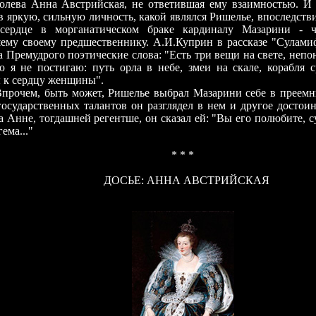
олева Анна Австрийская, не ответившая ему взаимностью. И 
в яркую, сильную личность, какой являлся Ришелье, впоследств
сердце в морганатическом браке кардиналу Мазарини - ч
ему своему предшественнику. А.И.Куприн в рассказе "Сулами
 Премудрого поэтические слова: "Есть три вещи на свете, непо
ю я не постигаю: путь орла в небе, змеи на скале, корабля 
 к сердцу женщины".
прочем, быть может, Ришелье выбрал Мазарини себе в преемн
осударственных талантов он разглядел в нем и другое достоин
а Анне, тогдашней регентше, он сказал ей: "Вы его полюбите, 
ема..."
*
*
*
ДОСЬЕ: АННА АВСТРИЙСКАЯ