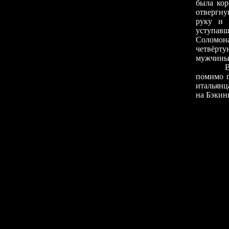
была кор
отвергну
руку и 
уступавш
Соломона
четвёрту
мужчины
В
помимо г
итальянц
на Бэкинг