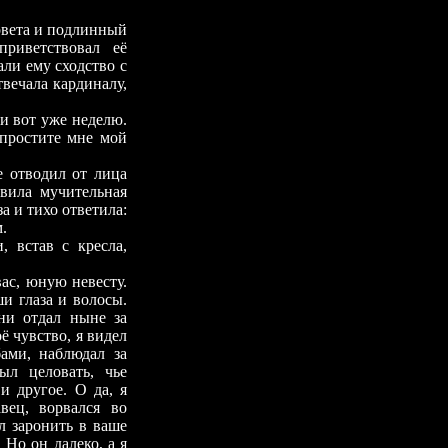
вета и подлинный
приветствовал её
ли ему сходство с
вечала кардиналу,
и вот уже неделю.
 простите мне мой
отводил от лица
вила мучительная
а и тихо ответила:
.
, встав с кресла,
с, юную невесту.
и глаза и волосы.
ни отдал ныне за
 чувство, я видел
бами, наблюдал за
ыл целовать, чье
 другое. О да, я
вец, ворвался во
л заронить в ваше
 Но он далеко, а я