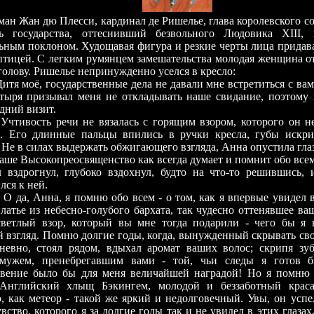
н дю Плесси, кардинал де Ришелье, глава королевского со
ль государства, оттеснивший безвольного Людовика XIII, 
ьным поклоном. Худощавая фигура и резкие черты лица придава
тицей. С легким румянцем замешательства молодая женщина от
голову. Ришелье непринужденно уселся в кресло:
оё, государственные дела не давали мне встретиться с вам
тыря призывал меня не откладывать наше свидание, поэтому
здний визит.
ть речи не вязалась с горящим взором, которого он не 
. Его длинные пальцы впились в ручки кресла, губы искри
 Не в силах выдержать обжигающего взгляда, Анна опустила глаз
ысокопреосвященство как всегда думает и помнит обо всем
 вздрогнул, глубоко вздохнул, будто на что-то решившись, и
лся к ней.
Анна, я помню обо всем - о том, как я впервые увидел ва
атье из небесно-голубого бархата, так чудесно оттенявшее ваш
ветлый взор, который вы мне тогда подарили - чего бы я 
 взгляд. Помню долгие годы, когда, вынужденный скрывать своё
невно, стоял рядом, вдыхал аромат ваших волос; скрипя зу
мужем, пренебрегавшим вами - той, чьи следы я готов б
вение было бы для меня величайшей наградой! Но я помню и
Английский хлыщ Бэкингем, молодой и беззаботный краса
 как метеор - такой же яркий и недолговечный. Увы, он успе
вство, которого я за долгие годы так и не увидел в этих глазах.