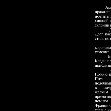
Арман Жа
правите
почтител
хищной п
склонив 
- Дитя м
Долг пас
столь по
Учтивос
королевы
усмешка.
- Ваше В
Кардинал
приблизи
- О да, 
Помню пл
Помню с
подобный
вас ежед
жалким 
прикосно
помню! 
Францию,
сердце чу