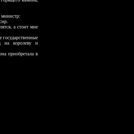
 министр:
сир.
лятся, а стоит мне
е государственные
д на королеву и
она приобретала в