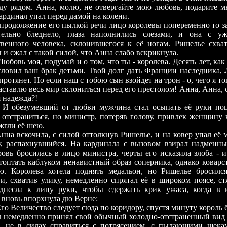
уду рядом. Анна, молю, не отвергайте мою любовь, подарите мн
ардинал упал перед дамой на колени.
лжение его пылкой речи лицо королевы попеременно то зал
тельно бледнело, глаза наполнились слезами, и она с у
венного человека, склонившегося к её ногам. Ришелье схва
и сжал с такой силой, что Анна слабо вскрикнула.
 моя, подумай и о том, что ты - королева. Десять лет, как 
словил ваш брак детьми. Твой долг дать Франции наследника,
протянет. Но если наш с тобою сын взойдет на трон - о, чего я т
заставлю весь мир склониться перед его престолом! Анна, Анна, 
я надежда?!
мевший от любви мужчина стал осыпать её руки поце
 отстраниться, но министр, потеряв голову, привлек женщину к
жгли её шею.
очила, с силой оттолкнув Ришелье, и на ковер упал её ме
, распахнувшийся. На кардинала с вызовом взирал надменны
ровь бросилась в лицо министра, черты его исказила злоба -
топтать каблуком ненавистный образ соперника, однако коварст
ю. Королева хотела поднять медальон, но Ришелье бросилс
и, схватив улику, немедленно спрятал её в широком поясе, ст
несла к лицу руки, чтобы сдержать крик ужаса, когда в к
, вновь впорхнула дю Верне:
личество следует сюда по коридору, спустя минуту король бу
 немедленно принял свой обычный холодно-отстраненный вид и
, не в силах справиться с потрясением, с пылающими щекам