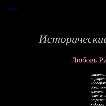
ВОЗВРАТ
Исторические
Любовь Р
странная
портреты
наоборот
совершен
времени
современ
Меркант
художес