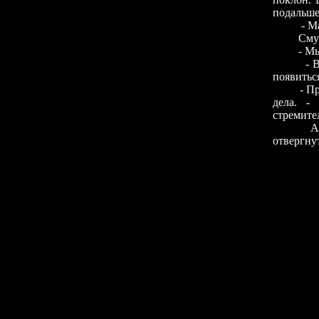
подальше
- Мадам,
Смущенна
- Мы рас
- 
появиться
- П
дела. -
стремите
А
отвергну