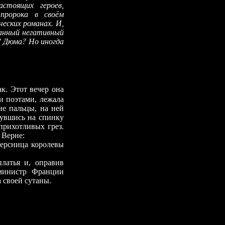
стоящих героев,
пророка в своём
еских романах. И,
данный негативный
" Дюма? Но иногда
. Этот вечер она
и поэтами, лежала
ие пальцы, на ней
нувшись на спинку
прихотливых грез.
 Верне:
персница королевы
латья и, оправив
 министр Франции
 своей сутаны.