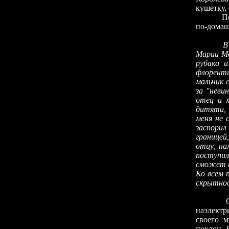
кушетку,
Портьер
по-домаш
В 
Марии Ме
рубака и
флоренти
мальчик 
за "неви
отец и 
дитяти, 
меня не 
заспорил
границей
отцу, на
поступил
сможет и
Ко всем 
скрытно
Оказавш
наэлектр
своего м
поклон. 