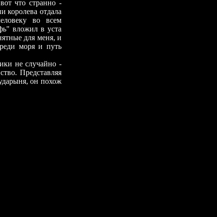
вот что странно -
ии королева отдала
еловеку во всем
фь" вложил в уста
нятные для меня, и
среди моря и путь
ики не случайно -
ство. Представляя
сударыня, он похож