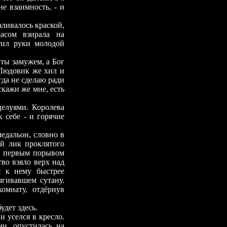
е взаимность, - и
ивалось краской,
жасом взирала на
тил руки молодой
ты замужем, а Бог
 Людовик же хил и
огда не сделаю ради
скажи же мне, есть
луями. Королева
 себе - и горячие
дальон, словно в
й лик проклятого
 и первым порывом
во взяло верх над
я к нему быстрее
ягивавшем сутану.
омнату, отдёрнув
дет здесь.
 уселся в кресло.
и, опустилась на