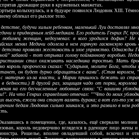
 спрятав дрожащие руки в кружевных манжетах.
а колыхнулась, и в будуаре появился Людовик XIII. Тёмно
нему облекал его рыхлое тело.
детстве, будучи хилым ребенком, маленький Луи доставлял мн
дичи и придворным лейб-медикам. Его родитель Генрих IV, прос
 любимец женщин, недоумевал: в кого уродился дофин? Не и
йских менял Медичи одолела в нем горячую гасконскую кров
с детства проявлял жестокость и злое упрямство. Однажды Г
нной" забавой - тот отрывал голову пойманному воробью. Недо
христианин стал охаживать наследника тростью. Мать бро
но король пророчески сказал: "Сударыня, молите Бога, чтобы 
станет, он будет дурно обращаться с вами". (Став королем, 
 с матерью из-за власти, и Марии пришлось бежать из стра
, в бедности.) В другой раз, защищая чадо от порки, королева
мекая на его бесчисленные любовные связи: "С вашими ублюд
и!". На что Генрих справедливо отвечал: ""Что до моих ублюдк
х высечь, ежели они станут валять дурака; а вот его-то уж н
прочим бедам Людовик сильно заикался, и это развило в нем ро
сть.
ись в помещении, где, казалось, ещё сверкали молнии и
изован, король недоверчиво вгляделся в рдеющее лицо жены и 
инистра. Ришелье, вполне овладевший собой, вскочил и от
Вяло махнув рукой, Людовик расположился в мягком кресле у