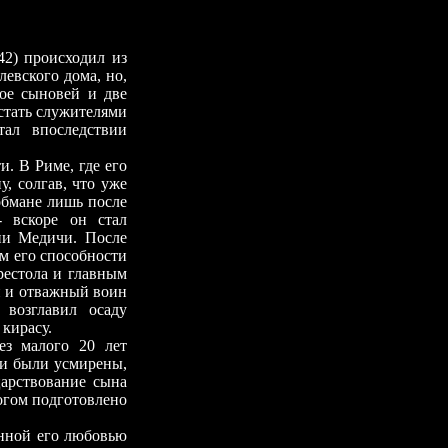
42) происходил из
левского дома, но,
рое сыновей и две
стать служителями
ал впоследствии
 В Риме, где его
у, солгав, что уже
 обмане лишь после
- вскоре он стал
ии Медичи. После
ем его способности
рестола и главным
н и отважный воин
 возглавил осаду
 кирасу.
 малого 20 лет
жи были усмирены,
царствование сына
огом подготовлено
енной его любовью