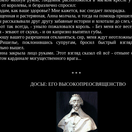
 от королевы, и безразлично спросил:
 как ваше здоровье? Мне кажется, вас снедает лихорадка.
я и растерянная, Анна молчала, и тогда на помощь пришел
сказывали друг другу забавные истории и хохотали до слез, 
Вот так всегда, - уныло пожаловался король. - Без меня все весе
 - зевают от скуки, - и он капризно выпятил губы.
рошу вашего разрешения откланяться, сир, меня ждут неотложны
 Ришелье, поклонившись супругам, бросил быстрый взгля
льно вышел.
нна закрыла лицо руками. Этот взгляд сказал ей всё - отныне 
том кардинале могущественного врага...
*
*
*
ДОСЬЕ: ЕГО ВЫСОКОПРЕОСВЯЩЕНСТВО