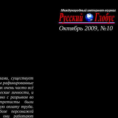
Октябрь
200
9
, №
10
тами, существует
им рафинированные
х очень часто всё
еские личности, и
нно с разрывом во
ртретисты были
кую оплату труда.
озе персонажей
му они работают