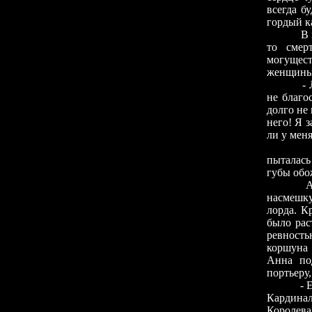
всегда б
гордый к
В продо
то смер
могущест
женщины 
- Любовь
не благо
долго не 
него! Я 
ли у мен
И обезу
пыталась
губы обо
Анна вск
насмешку
лорда. К
было рас
ревность
коршуна 
Анна под
портьеру
- Его Ве
Кардинал
Королева