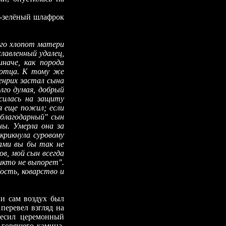
-зелёный шлафрок
ого хлопот матери
лавленный удалец,
наче, как порода
ь отца. К тому же
енрих застал сына
лго думая, добрый
силась на защиту
я еще пожил; если
"благодарный" сын
ны. Умерла она за
 крикнула суровому
ками вы бы так не
ов, мой сын всегда
икто не выпорет".
бость, коварство и
 сам воздух был
перевел взгляд на
весил церемонный
 горящего камина,