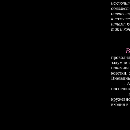
исключи
довольс
отечеств
к сожале
штамп кл
так и хо
проводил
задумчив
покачива
козетки,
Внезапны
- 
поспешил
кружевн
входил в