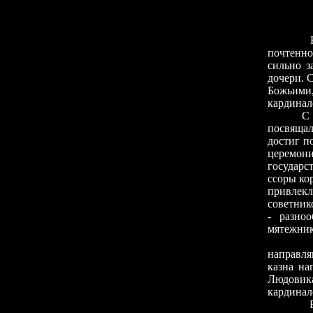
почтенно
сильно з
дочери. 
Божьими
кардинал
С ранни
посвящал
достиг п
церемон
государс
ссоры ко
привлекл
советник
- разно
мятежник
Благод
направля
казна на
Людовика
кардинал