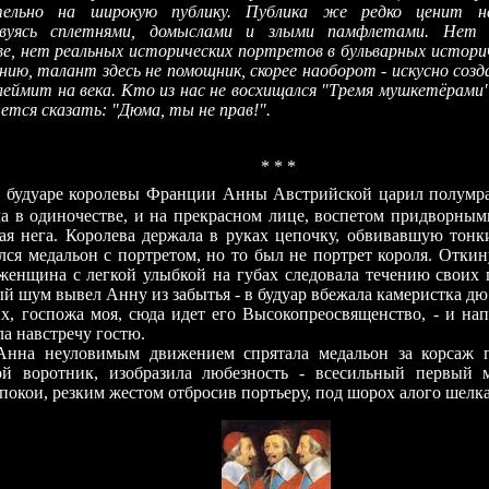
тельно на широкую публику. Публика же редко ценит на
твуясь сплетнями, домыслами и злыми памфлетами. Нет 
е, нет реальных исторических портретов в бульварных историч
нию, талант здесь не помощник, скорее наоборот - искусно соз
еймит на века. Кто из нас не восхищался "Тремя мушкетёрами
чется сказать: "Дюма, ты не прав!".
*
*
*
В
будуаре королевы Франции Анны Австрийской царил полумрак
а в одиночестве, и на прекрасном лице, воспетом придворным
ая нега. Королева держала в руках цепочку, обвивавшую тонк
лся медальон с портретом, но то был не портрет короля. Отки
 женщина с легкой улыбкой на губах следовала течению своих 
й шум вывел Анну из забытья - в будуар вбежала камеристка дю
Ах, госпожа моя, сюда идет его Высокопреосвященство, - и на
а навстречу гостю.
Анна неуловимым движением спрятала медальон за корсаж п
ой воротник, изобразила любезность - всесильный первый
 покои, резким жестом отбросив портьеру, под шорох алого шелка