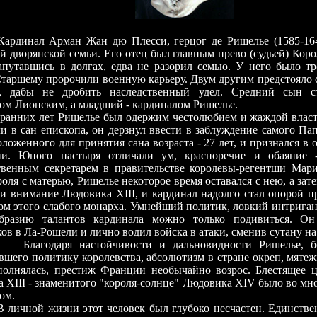
Кардинал Арман Жан дю Плесси, герцог де Ришелье (1585-16
й дворянской семьи. Его отец был главным прево (судьей) Коро
апутавшись в долгах, едва не разорил семью. У него было т
Старшему пророчили военную карьеру. Двум другим предстояло 
, дабы не дробить наследственный удел. Средний сын ст
ом Лионским, а младший - кардиналом Ришелье.
х лет Ришелье был одержим честолюбием и жаждой власти.
и в сан епископа, он дерзнул ввести в заблуждение самого Пап
оложенного для принятия сана возраста - 27 лет, и признался в
ии. Юного пастыря отличали ум, красноречие и обаяние 
твенным секретарем в правительстве королевы-регентши Мар
роля с матерью, Ришелье некоторое время оставался с нею, а зат
и внимание Людовика XIII, и кардинал надолго стал опорой п
ом этого слабого монарха. Умнейший политик, ловкий интрига
образию талантов кардинала можно только подивиться. Он
ов в Ла-Рошели и лично водил войска в атаки, сменив сутану на
аря настойчивости и дальновидности Ришелье, без
вшего политику королевства, абсолютизм в стране окреп, мяте
полнялась, престиж Франции необычайно возрос. Блестящее 
 XIII - знаменитого "короля-солнце" Людовика XIV было во мн
ом.
В личной жизни этот человек был глубоко несчастен. Единств