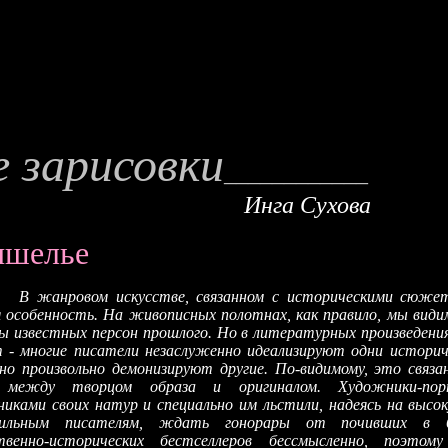
 зарисовки
______
_
_____
Инга Сухова
ишелье
В жанровом искусстве, связанном с историческими сюже
 особенность. На живописных полотнах, как правило, мы вид
 известных персон прошлого. Но в литературных произведения
 - многие писатели незаслуженно идеализируют одни историч
но произвольно демонизируют другие. По-видимому, это связа
 между творцом образа и оригиналом. Художники-по
никами своих натур и специально им льстили, надеясь на высо
ильным писателям, ждать гонорары от почивших в б
твенно-исторических бестселлеров бессмысленно, поэто