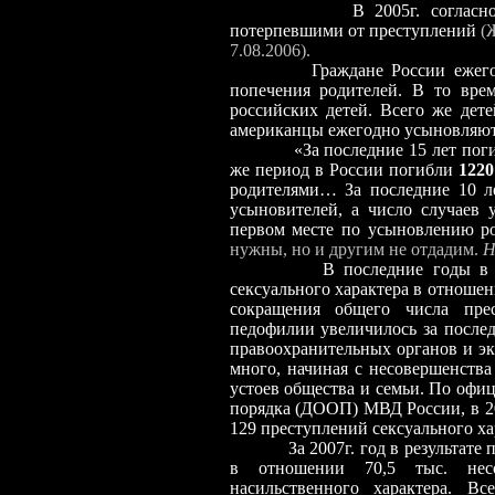
В 2005г. согласно милице
потерпевшими от преступлений
(
7.08.2006).
Граждане России ежегодно у
попечения родителей. В то вр
российских детей. Всего же дете
американцы ежегодно усыновляют 
«За последние 15 лет пог
же период в России погибли
1220
родителями… За последние 10 ле
усыновителей, а число случаев
первом месте по усыновлению 
нужны, но и другим не отдадим.
Н
В последние годы в России
сексуального характера в отнош
сокращения общего числа прес
педофилии увеличилось за послед
правоохранительных органов и эк
много, начиная с несовершенства
устоев общества и семьи. По оф
порядка (ДООП) МВД России, в 2
129 преступлений сексуального хар
За 2007г. год в результате прес
в отношении 70,5 тыс. несо
насильственного характера. В