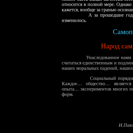
относится в полной мере. Однако 
кажется, вообще за гранью осозна
А за прошедшие годы в 
изменилось.
Самоп
Народ сам
Унаследованное нами 
считаться единственным и подли
наших моральных падений, наших
Социальный поряд
Каждое… общество… является р
опыта… экспериментов многих по
форм
.
Судьб
И.Пав