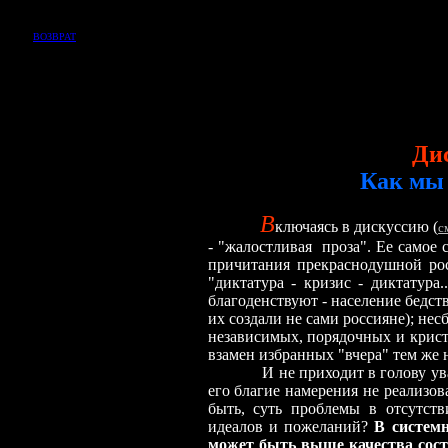
ВОЗВРАТ
Ди
Как мы 
В
ключаясь в дискуссию (
с
- "
жалостливая
проза". Ее самое 
причитания прекраснодушной рос
"диктатура - кризис - диктатура
благоденствуют - население бедств
их создали не сами россияне); не
независимых, порядочных и крист
взамен избранных "вчера" тем же
И не приходит в голову уважа
его благие намерения не реализо
быть, суть проблемы в отсутств
идеалов и пожеланий?
В системн
может быть выше качества сост