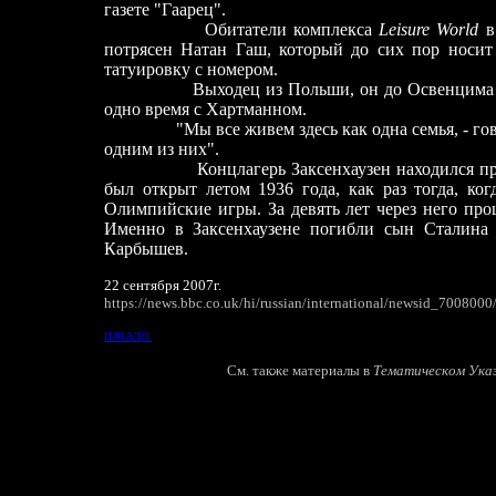
газете "Гаарец".
Обитатели комплекса
Leisure World
в
потрясен Натан Гаш, который до сих пор носит
татуировку с номером.
Выходец из Польши, он до Освенцима п
одно время с Хартманном.
"Мы все живем здесь как одна семья, - го
одним из них".
Концлагерь Заксенхаузен находился пр
был открыт летом 1936 года, как раз тогда, ко
Олимпийские игры. За девять лет через него прош
Именно в Заксенхаузене погибли сын Сталина
Карбышев.
22 сентября 2007г.
https://news.bbc.co.uk/hi/russian/international/newsid_700800
НАЧАЛО
См. также материалы в
Тематическом Ука