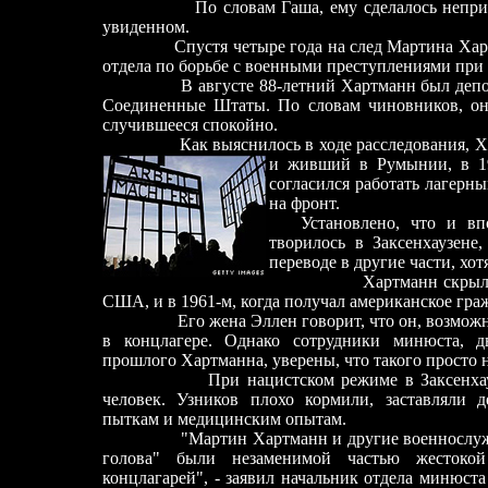
По словам Гаша, ему сделалось непри
увиденном.
Спустя четыре года на след Мартина Хартм
отдела по борьбе с военными преступлениями пр
В августе 88-летний Хартманн был депо
Соединенные Штаты. По словам чиновников, он
случившееся спокойно.
Как выяснилось в ходе расследования, 
и
живший в Румынии, в 1
согласился работать лагерн
на фронт.
Установлено, что и вп
творилось в Заксенхаузене
переводе в другие части, хот
Хартманн скрыл 
США, и в 1961-м, когда получал американское гра
Его жена Эллен говорит, что он, возмож
в концлагере. Однако сотрудники минюста, д
прошлого Хартманна, уверены, что такого просто н
При нацистском режиме в Заксенхау
человек. Узников плохо кормили, заставляли д
пыткам и медицинским опытам.
"Мартин Хартманн и другие военнослу
голова" были незаменимой частью жестоко
концлагарей", - заявил начальник отдела минюст