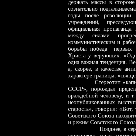
держать массы в стороне
сознательно подталкиваем
годы после революции 
учреждений, преследую
официальная пропаганда 
между силами прогре
коммунистическим и рабоч
борьбы победа первых сч
Христа у верующих. «Одно
одна важная тенденция. Ве
а, скорее, в качестве ан
характере границы: «свящ
Стереотип «капиталист
СССР», порождал предст
враждебной человеку, и т
неопубликованных высту
староста», говорил: «Вот,
Советского Союза находятс
и режим Советского Союза
Позднее, в середине 3
укрепилось мало соответ