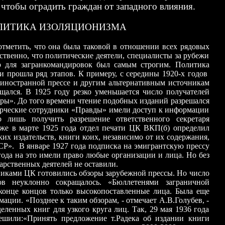
 чтобы оградить граждан от западного влияния.
ОЛИТИКА ИЗОЛЯЦИОНИЗМА
тметить, что она была таковой в отношении всех рядовых
ственно, что политические деятели, специалисты за рубежи
р для загранкомандировок был самым строгим. Политика
и прошла ряд этапов. К примеру, с середины 1920-х годов
 иностранной прессе и другим альтернативным источникам
щался. В 1925 году резко уменьшается число получателей
ы». До того времени чтение подобных изданий разрешался
орческие сотрудники «Правды» имели доступ к информации
 лишь получить разрешение ответственного секретаря
же в марте 1925 года отдел печати ЦК ВКП(б) определил
их издательств, книги коих, независимо от их содержания,
Р». В январе 1927 года подписка на эмигрантскую прессу
года на это имели право любые организации и лица. Но без
рственных деятелей не оставили.
иками ЦК готовились обзоры зарубежной прессы. Но число
ов неуклонно сокращалось. «Бюллетенями заграничной
 конце концов только высокопоставленные лица. Была еще
ации. «Позднее к таким обзорам, - отмечает А.В.Голубев, -
ленных книг для узкого круга лиц. Так, 29 мая 1936 года
шили:«Принять предложение т.Радека об издании книги