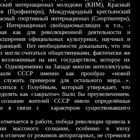
еский интернационал молодежи (КИМ), Красный
ов (Профинтерн), Международный крестьянский
асный спортивный интернационал (Спортинтерн),
в, Интернационал свободномыслящих и т.п., -
нная как для революционной деятельности и
асширения официальных культурных, научных и
границей. Нет необходимости доказывать, что эти
 могли считаться общественными, фактически же
возложенные на них государством, которое их
о. Одновременно на Западе многие интеллектуалы
нимали СССР именно как прообраз «новой
й служить примером для остального мира…».
ситься с Голубёвым, который утверждает, что
ределять как «закрытое» было бы преувеличением.
 сознание жителей СССР имело определённые
ие в связи с характером существовавшего
 отмечается в работе, победа революции привела к
ции массового сознания, особенно в эпоху
 в отличие от режимов авторитарных, не стремился