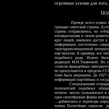
огромные усилия для того,
П
Прежде всего нужно о
граждан советской страны. Есте
страны отправлялись, но отбо
изоляционизма в своем развити
круг людей, имевших доступ к
информации, постепенно сокра
«контрреволюционной литератур
ещё многим. К примеру, все тв
подобного рода. Нужно было
редакции М.И.Ульяновой. Но у
«список враждебных эмигрантск
не пропускаются в пределы ССС
тоже была запрещена. До 1927 
информации партийных и госуда
Специальными сотрудн
получателей подобных обзор
печати» могли пользоваться в
одна своеобразная форма информ
…добавились и переводы опреде
члены Политбюро опросом ре