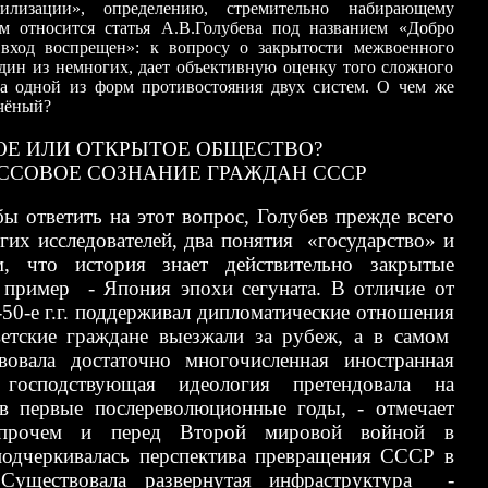
вилизации», определению, стремительно набирающему
м относится статья А.В.Голубева под названием «Добро
вход воспрещен»: к вопросу о закрытости межвоенного
один из немногих, дает объективную оценку того сложного
ла одной из форм противостояния двух систем. О чем же
учёный?
ОЕ ИЛИ ОТКРЫТОЕ ОБЩЕСТВО?
ССОВОЕ СОЗНАНИЕ ГРАЖДАН СССР
бы ответить на этот вопрос, Голубев прежде всего
угих исследователей, два понятия
«государство» и
, что история знает действительно закрытые
й пример - Япония эпохи сегуната. В отличие от
-
50-е г
.
г. поддерживал дипломатические отношения
ветские граждане выезжали за рубеж, а в самом
овала достаточно многочисленная иностранная
 господствующая идеология претендовала на
 в первые послереволюционные годы, - отмечает
рочем и перед Второй мировой войной в
подчеркивалась перспектива превращения СССР в
Существовала развернутая инфраструктура -