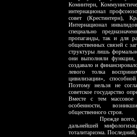
Коминтерн, Коммунистич
интернационал профсоюз
совет (Крестинтерн), Кр
Интернационал инвалидо
специально предназначе
пропаганды, так и для р
общественных связей с за
структуры лишь формально
они выполняли функции, 
создавало и финансировал
левого толка воспри
цивилизации», способно
Поэтому
нельзя не согла
советское государство оп
Вместе с тем массовое
особенности, возникш
общественного строя.
Прежде всего,
дальнейшей мифологиза
тоталитаризма. Последний,