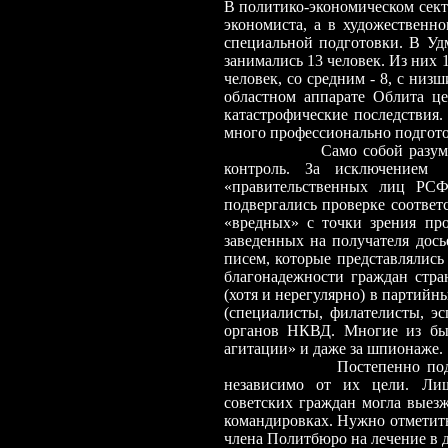
В политико-экономическом сект
экономиста, а в художественн
специальной подготовки. В Уд
занимались 13 человек. Из них 
человек, со средним - 8, с низ
областном аппарате Облита це
катастрофические последствия.
много профессионально подгот
Само собой разумеется, ч
контроль. За исключением 
«правительственных лиц РСФ
подвергались проверке соотве
«вредных» с точки зрения пр
заведенных на получателя дос
писем, которые представлялись
благонадежности граждан стра
(хотя и нерегулярно) в партийн
(специалисты, филателисты, э
органов НКВД. Многие из был
агитации» и даже за шпионаже.
Постепенно под жестким 
независимо от их цели. Лиш
советских граждан могла выезж
командировках. Нужно отметить
члена Политбюро на лечение в 