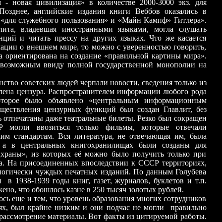
 - новая цивилизация» в количестве 2000
-
3000
экз. для
Позднее, английские издания книги Веббов оказались в
 «для служебного пользования» и «Майн Кампф» Гитлера».
элита, владевшая иностранными языками, могла слушать
нций и читать прессу на других языках. Что же касается
ации о внешнем мире, то можно с уверенностью говорить,
а ориентирована на создание «правильной картины мира».
 возможным ввиду полной государственной монополии на
ветских людей черпали новости, сведения только из
силена цензура. Распространителем информации любого рода
оторое было объявлено «центральным информационным
ществления цензурных функций был создан Главлит, без
ь отпечатаны даже театральные билеты. Резко был сокращен
 могли ввозиться только фильмы, которые отвечали
им стандартам. Вся литература, не отвечающая им, была
, а в центральных книгохранилищах были созданы для
храны», из которых её можно было получить только при
а. На присоединенных впоследствии к СССР территориях,
ологически чуждых печатных изданий. По данным Голубева
в 1938-1939 годы книг, газет, журналов, буклетов и т.п.
ено, что обошлось казне в 250 тысяч золотых рублей.
 и тем, что уровень образования многих сотрудников
ях, был крайне низким и они подчас не могли правильно
рассмотрение материалы. Вот факты из цитируемой работы.