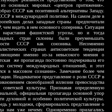
из основных мировых «центров притяжения».
образ СССР как позитивной альтернативы Западу.
СССР в международной политике. На самом деле в
европейских делах западные страны предпочитали
 чем видеть в нем основного соперника. Ситуация
 нарастания фашистской угрозы, но и тогда
ападных стран склонны были преуменьшать
жности СССР как союзника. Несомненно
листических странах антисоветские тенденции
еляющими именно из
-
за невысокого мнения о
тская же пропаганда постоянно подчеркивала его
ю систему международных отношений, и этот
лся в массовом сознании». Замечание более чем
уации. Неадекватное представление о роли СССР в
икновением своеобразной иллюзии превосходства
 советской культуры. Признавая определенную
риальной, официальная пропаганда основной упор
сти духовной и особенно политической культуры.
редь у молодежи, сформировалось представление о
да нам уже нечему. Одновременно прилагались