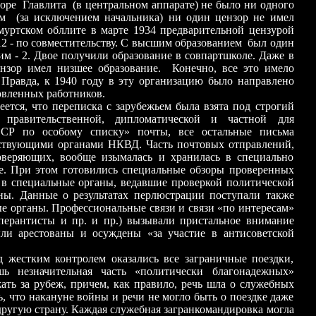
оре Главлита (в центральном аппарате) не было ни одного
ом (за исключением начальника) ни один цензор не имел
муртском обллите в марте 1934 предварительной цензурой
12 - по совместительству. С высшим образованием был один
шим - 2. Двое получили образование в совпартшколе. Даже в
нзор имел низшее образование. Конечно, все это имело
 Правда, к 1940 году в эту организацию было направлено
овленных работников.
то переписка с зарубежьем была взята под строгий
правительственной, дипломатической и частной для
СР по особому списку» почты, все остальные письма
тствующими органами НКВД. Часть почтовых отправлений,
оверяющих, вообще изымалась и хранилась в специально
ье. При этом готовились специальные обзоры проверенных
 в специальные органы, ведавшие проверкой политической
ны. Данные о результатах перлюстрации поступали также
ые органы. Профессиональные связи и связи «по интересам»
сперантисты и пр. и пр.) вызывали пристальное внимание
и арестованы и осуждены «за участие в антисоветской
контролем оказались все заграничные поездки,
ь незначительная часть «политически благонадежных»
ать за рубеж, причем, как правило, речь шла о служебных
, что накануне войны и речи не могло быть о поездке даже
другую страну. Каждая служебная загранкомандировка могла