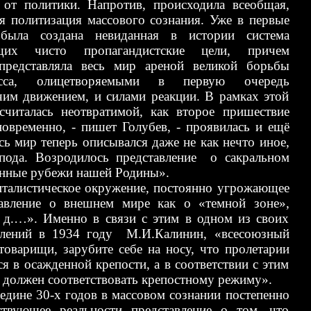
 от политики. Напротив, происходила всеобщая,
ая политизация массового сознания. Уже в первые
была создана невиданная в истории система
щих чисто пропагандистские цели, причем
представляла весь мир ареной великой борьбы
сса, олицетворяемыми в первую очередь
им движением, и силами реакции. В рамках этой
италась неотвратимой, как второе пришествие
временно, - пишет Голубев, - проявилась и ещё
сь мир теперь описывался даже не как нечто иное,
типода. Возродилось представление о сакральном
енные рубежи нашей Родины».
ическое окружение, постоянно угрожающее
авление о внешнем мире как о «темной зоне»,
. д.…». Именно в связи с этим в одном из своих
плений в 1934 году М.И.Калинин, «всесоюзный
 товарищи, зарубите себе на носу, что пролетарии
я в осажденной крепости, а в соответствии с этим
 должен соответствовать крепостному режиму».
0-х годов в массовом сознании постепенно
ствующее реальности представление о том, что