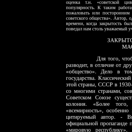
оценка т.н. «советской ци
популярность. К таким работа
пожаловать или посторонним 
советского общества». Автор, 
времени, когда закрытость бы
поведал нам столь уважаемый 
ЗАКРЫТ
МА
Для того, что
разводит, в отличие от др
«общество». Дело в том
государства. Классически
этой страны, СССР в 1930
со многими странами, со
Советском Союзе существ
колония. «Более того,
«всемирность», особенно
цитируемый автор.
-
Вп
официальной пропаганде 
«мировую республику». 