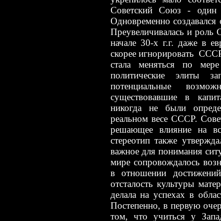
Советский Союз
-
один 
Одновременно создавался 
Преувеличивалась и роль 
начале 30-х г.г. даже в 
скорее игнорировать СССР,
стала меняться по мере
политические элиты з
потенциальные возмо
существовавшие в капита
никогда не были опред
реальном весе СССР. Сове
решающее влияние на вс
стереотип также утвержда
важное для понимания сит
мире сопровождалось возн
в отношении достижений
отсталость культуры мате
делала на успехах в обла
Постепенно, в первую оче
том, что учиться у Запа