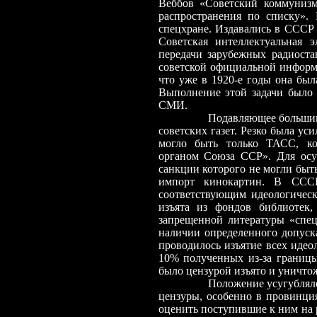
Веббов «Советский коммунизм
распространения по списку». 
спецхране. Издавались в СССР
Советская интеллектуальная 
передачи зарубежных радиоста
советской официальной информ
что уже в 1920-е годы она был
Выполнение этой задачи было
СМИ
.
Подавляющее большинство со
советских газет. Резко была у
могло быть только ТАСС, к
органом Союза ССР». Для осу
санкции которого не могли быт
импорт кинокартин. В СССР
соответствующим идеологическ
изъята из фондов библиотек
запрещенной литературы «спец
наличии определенного допуск
проводилось изъятие всех иде
10% полученных из-за границы 
было цензурой изъято и уничтож
Положение усугублялось еще
цензуры, особенно в провинци
оценить поступившие к ним на 