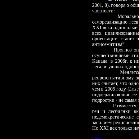
2001, 8), говоря о о
частности:
"Морально-психо
самореализацию геев
ХХI века однополые 
всех цивилизованны
ориентации станет 
антисемитизм".
Прогноз оп
осуществившими это 
Канада, в 2006г. к 
легализующих однопол
Меняется и обще
репрезентативному о
них считает, что одн
чем в 2005 году (
Los 
поддерживающие ее ф
подростки - не самая
Разумеется,
геи и лесбиянки вы
недемократические 
засилием религиозно
Но ХХI век только на
НАЧАЛО