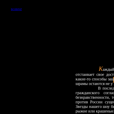
ВОЗВРАТ
К
аждый
отстаивает свое дос
какие-то способы защ
шрамы остаются не у 
В после
гражданского сог
безнравственности, 
против России суще
Звезды нашего шоу би
рыжие или крашеные. 