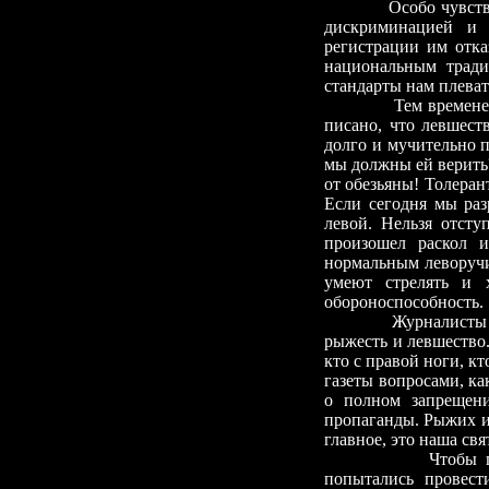
Особо чувств
дискриминацией и
регистрации им отка
национальным тради
стандарты нам плеват
Тем времен
писано, что левшест
долго и мучительно п
мы должны ей верить?
от обезьяны! Толеран
Если сегодня мы раз
левой. Нельзя отсту
произошел раскол и
нормальным леворучие
умеют стрелять и 
обороноспособность.
Журналисты 
рыжесть и левшество
кто с правой ноги, кт
газеты вопросами, ка
о полном запрещени
пропаганды. Рыжих и
главное, это наша свя
Чтобы 
попытались провест