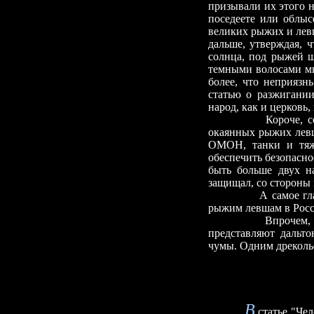
призывали их этого не
поседеете или облыс
великих рыжих и лев
дальше, утверждая, 
солнца, под рыжей ш
темными волосами мы
более, что неприязн
статью о разжигании
народ, как и церковь,
Короче, 
окаянных рыжих левш
ОМОН, танки и тяже
обеспечить безопасно
быть больше двух н
защищал, со стороны 
А самое главное д
рыжим левшам в Росс
Впрочем, это не 
представляют дальт
чумы. Одним дреколье
В
статье "Чел