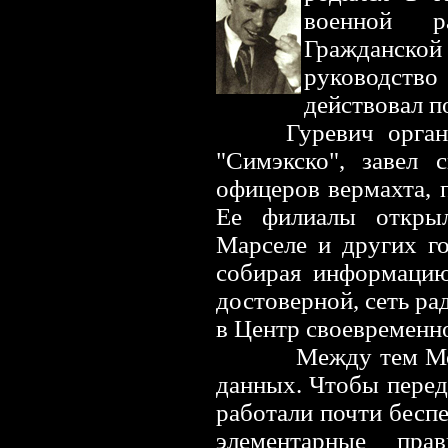
военной р
Гражданской 
руководств
действовал п
Гуревич орга
"Симэкско", завел 
офицеров вермахта,
Ее филиалы открыл
Марселе и других го
собирая информацию
достоверной, сеть ра
в Центр своевременн
Между тем Мо
данных. Чтобы перед
работали почти бесп
элементарные прав