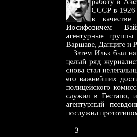
работу в Авс
СССР в 1926 
в качестве
Иосифовичем Вай
агентурные группы
Варшаве, Данциге и Р
Затем Ильк был нап
целый ряд журналис
снова стал нелегаль
его важнейших дост
полицейского комисс
служил в Гестапо, 
агентурный псевдо
послужил прототипом
3