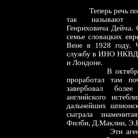
Теперь речь пойде
так называют 
Генриховича Дейча. 
семье словацких ев
Вене в 1928 году. 
службу в ИНО НКВД,
и Лондоне.
В октябре 1933 
проработал там по
завербовал боле
английского истеб
дальнейших шпионск
сыграла знаменита
Филби, Д.
М
аклин, Э.
Эти агенты впо