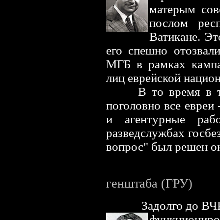
матерым сов
послом рес
Ватикане. Эт
его спешно отозвал
МГБ в рамках кампа
лиц еврейской национ
В то время в 
поголовно все евреи 
и агентурные раб
разведслужбах госбе
вопрос" был решен о
генштаба (ГРУ)
Задолго до ВЧ
функциониро