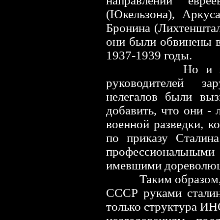
направлений еврее
(Юкельзона), Аркуса
Бронина (Лихтенштал
они были обвинены в
1937-1939 годы.
Но и к
руководителей за
нелегалов были вы
добавить, что они - 
военной разведки, к
по приказу Сталин
профессиональным
имевшими дореволюц
Таким образом,
СССР руками сталин
только структура ИН