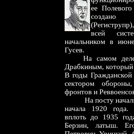
ее Полевого
создано Р
(Региструпр
всей сист
начальником в июне
Гусев.
На самом деле
Драбкиным, который 
В годы Гражданской
сектором обороны
фронтов и Реввоенсо
На посту начал
начала 1920 года.
вплоть до 1935 год
Берзин, латыш. Е
Петрович Урицкий. 