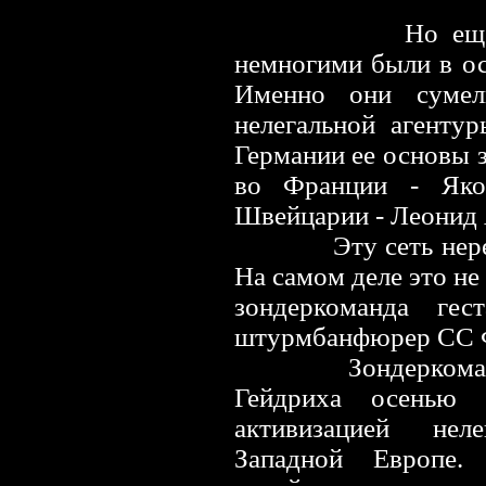
Но еще
немногими были в ос
Именно они сумел
нелегальной агенту
Германии ее основы 
во Франции - Яко
Швейцарии - Леонид 
Эту сеть нер
На самом деле это не
зондеркоманда гес
штурмбанфюрер СС Ф
Зондеркома
Гейдриха осенью
активизацией нел
Западной Европе.