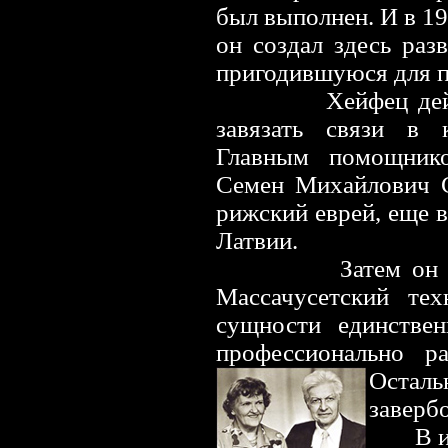
был выполнен. И в 1
он создал здесь раз
пригодившуюся для п
Хейфец де
завязать связи в 
Главным помощник
Семен Михайлович С
рижский еврей, еще в
Латвии.
Затем он 
Массачусетский те
сущности единстве
профессионально р
Остал
заверб
В 