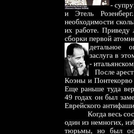
- супр
и Этель Розенбер
необходимости сколь
их работе. Приведу 
сборки первой атомн
детальное о
заслуга в эт
- итальянско
После арест
Коэны и Понтекорво 
Еще раньше туда вер
49 годах он был зам
Еврейского антифаши
Когда весь со
один из немногих, из
тюрьмы, но был ос