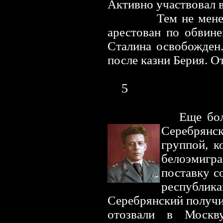
Активно участвовал 
Тем не мене
арестован по обвин
Сталина освобожден.
после казни Берия. От
5
Еще бол
Серебрян
группой, к
белоэмигра
поставку с
республик
Серебрянский получи
отозвали в Москв