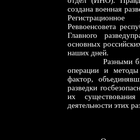
отдел (ИНО). Правд
создана военная разв
Регистрационное
Реввоенсовета респ
Главного разведуп
основных российски
наших дней.
Разными были их
операции и методы
фактор, объединяв
разведки госбезопас
их существования
деятельности этих ра