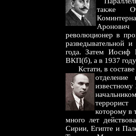
Параллель
также От
Коминтерн
Аронович 
революционер в про
разведывательной и
года. Затем Иосиф 
ВКП(б), а в 1937 год
Кстати, в составе 
отделение 
известному
начальнико
террорист
которому в т
много лет действов
Сирии, Египте и Пал