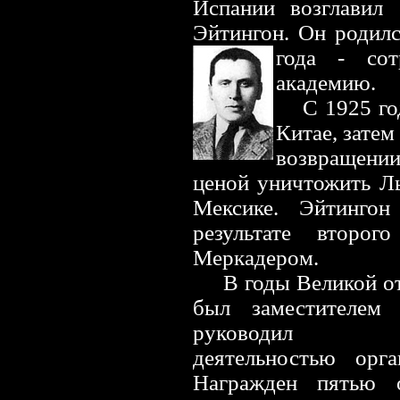
Испании возглавил 
Эйтингон. Он родилс
года - со
академию.
С 1925 го
Китае, затем
возвращении
ценой уничтожить Ль
Мексике. Эйтингон
результате второ
Меркадером.
В годы Великой о
был заместителем 
руководил разв
деятельностью ор
Награжден пятью о