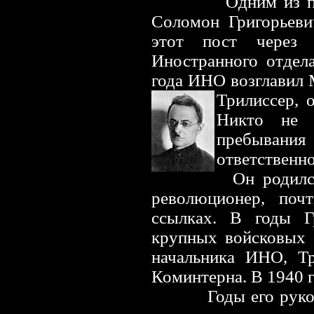
Одним из первы
Соломон Григорьеви
этот пост через 
Иностранного отдел
года ИНО возглавил
Трилиссер, 
Никто не 
пребыван
ответственн
О
н родил
революционер, по
ссылках. В годы Г
крупных войсковых 
начальника ИНО, Т
Коминтерна. В 1940 г
Годы его руководс