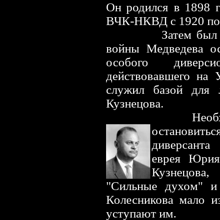
Он родился в 1898 г
ВЧК-НКВД с 1920 по 
Затем был 
войны Медведева ос
особого диверсио
действовавшего на У
служил базой для л
Кузнецова.
Необ
остановитьс
диверсанта
еврея Юрия
Кузнецова,
"Сильные духом" и
Колесникова мало и
уступают им.