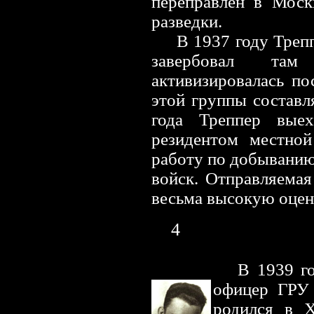
переправлен в Моск
разведки.
В 1937 году Треп
завербовал там
активизировалась по
этой группы составл
года Треппер вые
резидентом местной
работу по добыванию
войск. Отправляема
весьма высокую оцен
4
В 1939 г
офицер ГРУ
родился в Х