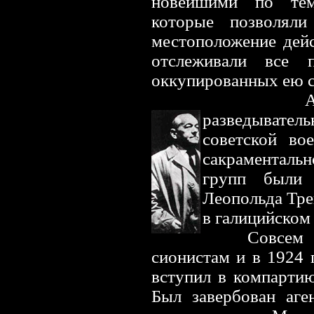
новейшими по тем
которые позволяли
местоположение дей
отслеживали все 
оккупированных ею с
А
разведыватель
советской во
сакраменталь
групп были 
Леопольда Тре
в галицийском 
Совсем
сионистам и в 1924 
вступил в компартию
Был завербован аге