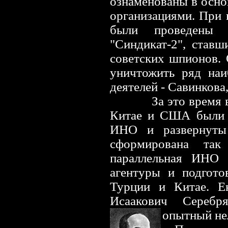
ознаменованы в осно
организациями. При
были проведены о
"Синдикат-2", став
советских шпионов.
уничтожить ряд наи
деятелей - Савинкова
За это время в бо
Китае и США были с
ИНО и развернуты
сформирована так
параллельная ИНО 
агентуры и подгото
Турции и Китае. Е
Исаакович Серебр
опытный
н