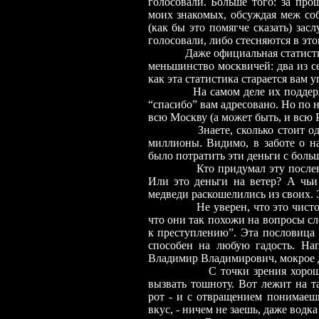
голосовали. Больше того: за пр
моих знакомых, обсуждая меж соб
(как бы это помягче сказать) зас
голосовали, либо стесняются в это
Даже официальная статистика п
меньшинство москвичей: два из с
как эта статистика старается вам
На самом деле их поддержали 
“спасибо” вам адресовано. Но по н
всю Москву (а может быть, и всю 
Знаете, сколько стоит один т
миллионы. Видимо, в заботе о на
было потратить эти деньги с больш
Кто придумал эту послевыбор
Или это деньги на ветер? А чьи
медведи раскошелились из своих. Э
Не уверен, что это чисто эсте
что они так похожи на вопросы сл
к преступлению”. Эта пословица г
способен на любую гадость. Нап
Владимир Владимирович, мокрое 
С точки зрения хорошего вк
вызвать тошноту. Вот лежит на т
рот - и с отвращением понимаешь
вкус, - ничем не заешь, даже водка