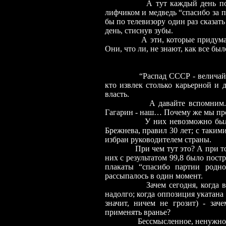
А тут каждый день по дорог
лифчиком и медведь “спасибо за 
бы по телевизору один раз сказат
день, стиснув зубы.
А эти, которые придумали пла
Они, что ли, не знают, как все был
“Распад СССР - величайшая тр
кто извлек столько карьерной и 
власть.
А давайте вспомним. Как ни
Гагарин - наш… Почему же мы пр
У них невозможно было, чтоб
Брежнева, правил 30 лет; с таки
избран руководителем страны.
При чем тут это? А при том, ч
них с результатом 99,8 было пост
плакаты “спасибо партии родн
рассыпалось в один момент.
Зачем сегодня, когда вы все 
надолго; когда оппозиция укатана
значит, ничем не грозит) - зач
применять вранье?
Бессмысленное, ненужное вран