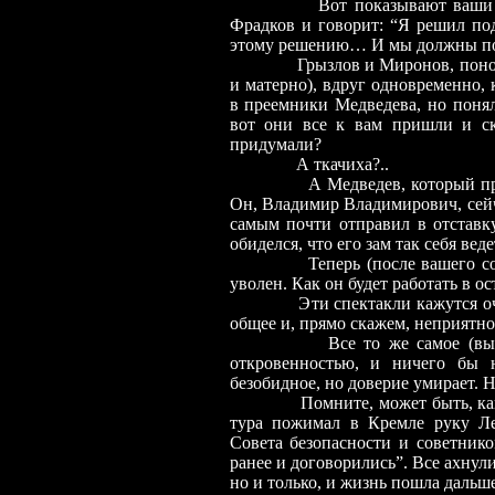
Вот показывают ваши встреч
Фрадков и говорит: “Я решил под
этому решению… И мы должны пов
Грызлов и Миронов, поносившие
и матерно), вдруг одновременно,
в преемники Медведева, но понял
вот они все к вам пришли и с
придумали?
А ткачиха?..
А Медведев, который предложи
Он, Владимир Владимирович, сейч
самым почти отправил в отставку
обиделся, что его зам так себя вед
Теперь (после вашего согласи
уволен. Как он будет работать в о
Эти спектакли кажутся очень р
общее и, прямо скажем, неприятно
Все то же самое (выдвижени
откровенностью, и ничего бы 
безобидное, но доверие умирает. 
Помните, может быть, как Ель
тура пожимал в Кремле руку Ле
Совета безопасности и советник
ранее и договорились”. Все ахнул
но и только, и жизнь пошла дальше