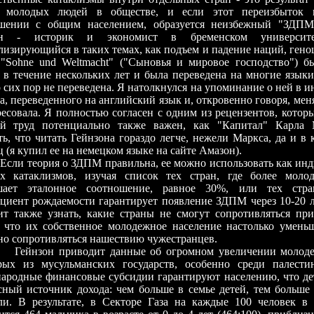
х молодых людей в обществе, и если этот переизбыток
шении с общим населением, образуется неизбежный "ЗДПМ"-
он - историк и экономист в бременском университ
лизирующийся в таких темах, как подъем и падение наций, гено
 "Sоhne und Weltmacht" ("Сыновья и мировое господство") б
 в течение нескольких лет и была переведена на многие языки
 сих пор не переведена. Я натолкнулся на упоминание о ней в и
, переведенного на английский язык и, откровенно говоря, меня
ресовала. Я полностью согласен с одним из рецензентов, которы
й труд потенциально также важен, как "Капитал" Карла
ть, что читать Гейнзона гораздо легче, нежели Маркса, да и в 
 (я купил ее на немецком языке на сайте Амазон).
Если теория о ЗДПМ правильна, ее можно использовать как ин
х катаклизмов, изучая список тех стран, где более моло
шает эталонное соотношение, равное 30%, или тех стр
циент рождаемости гарантирует появление ЗДПМ через 10-20 л
ит также узнать, какие страны не смогут сопротивляться пр
 что их собственное молодежное население настолько уменьш
но сопротивляться нашествию чужестранцев.
Гейнзон приводит данные об огромном увеличении молоде
рых из мусульманских государств, особенно среди палести
ародные финансовые субсидии гарантируют населению, что дети
сный источник дохода: чем больше в семье детей, тем больше
ли. В результате, в Секторе Газа на каждые 100 человек в 