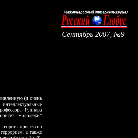
Сентябрь
200
7
, №
9
ивленную (и очень
интеллектуальн
ые
рофессора Гуннара
иоритет молодежи”
й теории: профессор
терроризм, а также
переизбытка 15-29-