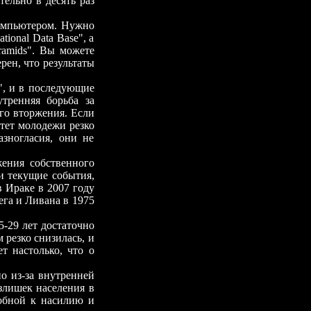
тельно в десять раз
компьютером. Нужно
tional Data Вase", а
ramids". Вы можете
рен, что результаты
", и в последующие
тренняя борьба за
ого вторжения. Если
итет молодежи резко
азногласия, они не
ения собственного
и текущие события,
 Ираке в 2007 году
га и Ливана в 1975
29 лет достаточно
 резко снизилась, и
т настолько, что о
о из-за внутренней
злишек населения в
собной к насилию и