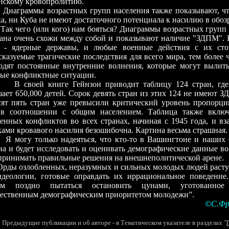
нскому кровопролитию.
Диаграммы возрастных групп населения также показывают, чт
а, ни Куба не имеют достаточного потенциала к насилию в обо
Так чего (или кого) нам бояться? Диаграммы возрастных групп
ана очень схожи между собой и показывают наличие "ЗДПМ". К
 - ядерные державы, и любые военные действия с их ст
сказуемые трагические последствия для всего мира, тем более 
одят постоянные внутренние волнения, которые могут вылить
ные конфликтные ситуации.
В своей книге Гейнзон приводит таблицу 124 стран, где
ает 650,000 детей. Сорок девять стран из этих 124 не имеют З
сят пять стран уже превысили критический уровень пропорц
в соотношении с общим населением. Таблица также вклю
енных конфликтов во всех странах, начиная с 1945 года, и в
ками кровавого насилия безошибочна. Картина весьма страшная.
Я могу только надеяться, что кто-то в Вашингтоне и наши
на и будет исследовать и оценивать демографические данные во
принимать правильные решения на внешнеполитической арене.
Орды озлобленных, неразумных и сильных молодых людей расту
деологии, готовые оправдать их иррациональное поведение
ом поздно пытаться остановить цунами, уготован
чественным демографическим приоритетом молодежи”.
©С.Фр
Предыдущие публикации и об авторе - в Тематическом указателе в раздел
ах
"