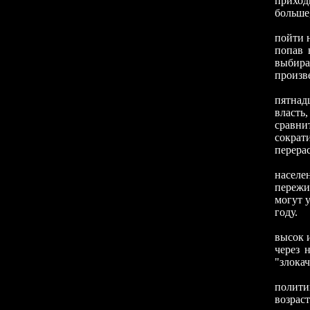
приходи
больше,
пойти н
попав 
выбират
произве
пятнад
власть
сравни
сократ
перера
населе
пережи
могут 
году.
В Иран
высок 
через 
"злока
полити
возрас