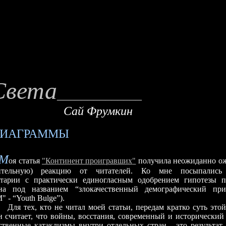
Света
_____
_
_____
_
__
Сай Фрумкин
ДИАГРАММЫ
М
оя статья
"
Континент проигравших
"
получила неожиданно ож
ительную) реакцию от читателей. Ко мне посыпались
тарии с практически единогласным одобрением гипотезы п
на под названием “злокачественный демографический пр
М"
-
“Youth Bulge”).
Для тех, кто не читал моей статьи, передам кратко суть это
н считает, что войны, восстания, современный и исторический 
ственные катаклизмы внутри отдельных стран - это результат 