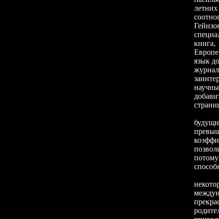
летни
соотно
Гейнз
специа
книга,
Европе
язык до
журнала
заинте
научны
добави
страниц
будущи
превы
коэффи
позвол
потому
способ
некото
междун
прекра
родите