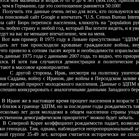
тся 464 мальчика в возрасте от 0 до 4 лет (464:100), приблизи
 чем в Германии, где это соотношение равняется 50:100!
Получить эти данные очень легко для всех, кто пользуются 
а поисковый сайт Google и впечатать "U.S. Census Bureau Interna
на сайт Бюро переписи населения, кликнуть на "population py
ь любую страну и любой год, который Вы хотите видеть, и я уве
дут на вас не меньшее впечатление, чем на меня.
Вот вам пример: В 1975 году в Ливане присутствовал "ЗДПМ
цать лет там происходили кровавые гражданские войны, вну
, что привело к сотням тысяч жертв и необходимости израильск
ть данные 1975 года с данными 2007 года, то видно, что приор
ился. И хотя там случаются демонстрации и политические р
стают в массовое кровопролитие.
С другой стороны, Ирак, несмотря на политику уничтож
ния Саддама, войну с Ираном, две войны в Персидском заливе 
вает резкий прирост молодежного населения. Данные о ЗДПМ в
успешно конкурировать с аналогичными данными Западного бере
е же в настоящее время процент населения в возрасте 15-
и близок к границе ЗДПМ, но за последние годы рождаемость там
несколько лет доля молодежи в общем населении страны упаде
чественном демографическом приоритете" можно будет забыть.
В Северной Корее коэффициент рождаемости падает, возможн
ки геноцида. Там, однако, наблюдается непропорциональный и
тной группе 35-49 лет, которая считается исторически не спо