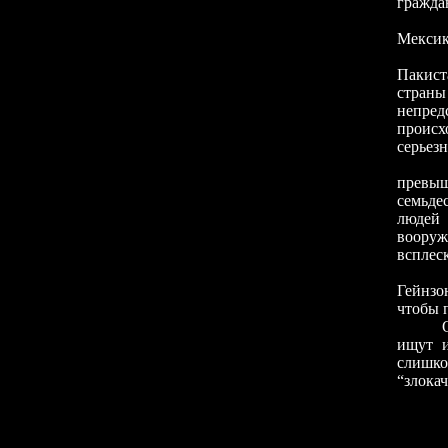
гражда
Мексик
Пакист
страны
непред
происх
серьез
превыш
семьде
людей 
вооруж
всплес
Гейнзо
чтобы 
ищут и
слишк
“злока