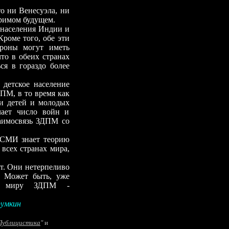
о ни Венесуэла, ни
зримом будущем.
 населения Индии и
роме того, обе эти
ороны могут иметь
что в обеих странах
ся в гораздо более
 детское население
ДПМ, в то время как
ии детей и молодых
чает число войн и
заимосвязь ЗДПМ со
х СМИ знает теорию
 всех странах мира,
т. Они нетерпеливо
. Может быть, уже
ное миру ЗДПМ -
умкин
Публицистика
"
и