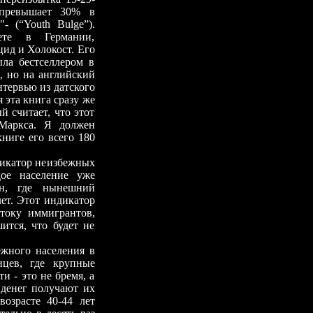
 превышает 30% в
 (“Youth Bulge”).
ете в Германии,
цид и Холокост. Его
ыла бестселлером в
, но на английский
нтервью из датского
 эта книга сразу же
й считает, что этот
 Маркса. Я должен
книге его всего 180
дикатор неизбежных
дое население уже
ан, где нынешний
ет. Этот индикатор
итоку иммигрантов,
ится, что будет не
жного населения в
нцев, где крупные
 - это не бремя, а
 денег получают их
возрасте 40-44 лет