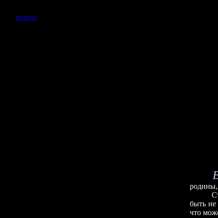
ВОЗВРАТ
родины, 
Стоп! Т
быть не
что може