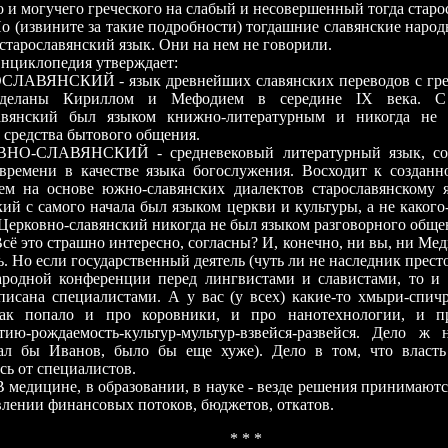
о и могучего греческого на слабый и несовершенный тогда старо
ините за такие подробности) тогдашние славянские народы
 старославянский язык. Они на нем не говорили.
лопедия утверждает:
ЛАВЯНСКИЙ - язык древнейших славянских переводов с греч
деланы Кириллом и Мефодием в середине IХ века. С 
авянский был языком книжно-литературным и никогда не 
е средства бытового общения.
НО-СЛАВЯНСКИЙ - средневековый литературный язык, со
времени в качестве языка богослужения. Восходит к создан
м на основе южно-славянских диалектов старославянскому я
кий с самого начала был языком церкви и культуры, а не какого
 Церковно-славянский никогда не был языком разговорного обще
сё это страшно интересно, согласны? И, конечно, ни вы, ни Мед
ь. Но если государственный деятель (чуть ли не наследник прест
родной конференции перед лингвистами и славистами, то и 
писана специалистами. А у вас (у всех) какие-то хмыри-спич
как попало и про коровники, и про нанотехнологии, и пр
тию-рождаемость-культур-мультур-взвейся-развейся. Дело ж
ал бы Иванов, было бы еще хуже). Дело в том, что власт
сь от специалистов.
ине, в образовании, в науке - везде решения принимаютс
влении финансовых потоков, бюджетов, откатов.
* * *