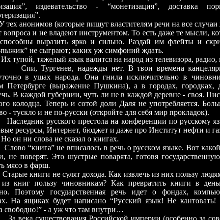
тизация”, издевательство - “монетизация”, доставка 
теризация”.
нонимов (которые пишут властителям речи на все случаи ж
 вопроса и не владеют инструментом. То есть даже те мысли, ко
способны выразить ярко и сильно. Раздай им флейты и скр
пыжик” не сыграют; каких уж симфоний ждать.
й, тяжелый язык валится на народ из телевизора, радио, г
Спи, Тургенев, надежды нет. В твои времена канцеляр
уточно в ушах народа. Она гнила исключительно в чиновни
м Петербурге (выражение Пушкина), а в городах, городках, 
чь. В каждой губернии, чуть ли не в каждой деревне - своя. Пи
ого колодца. Теперь и сотой доли Даля не употребляется. Бол
о - тускло и не по-русски (откройте для себя мир прокладок).
ник русского престола на конференции по русскому язы
вые ресурсы, Интернет, бюджет и даже про Институт нефти и газ
ни слова не сказал о книгах.
книга” не вписалось в речь о русском языке. Вот какой 
и, не поверят. Это шустрые поварята, готовя государственную
ь мясо в фарш.
книги не сулят дохода. Как извлечь из них пользу людям? 
 из книг пользу чиновникам? Как превратить книги в деньг
но. Поэтому государственная речь идет о фондах, компьют
ах. На ящиках будет написано “Русский язык! Не кантовать!
а свободно!” - а уж что там внутри…
а существования Российской империи (особенно за совет