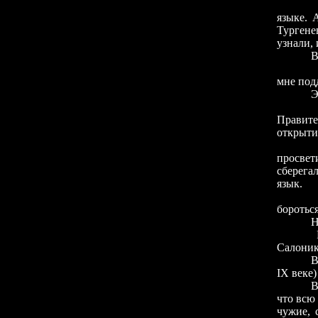
Дело в
языке. 
Тургене
узнали, 
Всё же
Во дни 
мне под
Это Ту
А вот 
Правит
открыти
просвет
сберега
язык.
бороться
Н
Салоник
В
IX веке)
В
что всю
чужие, 