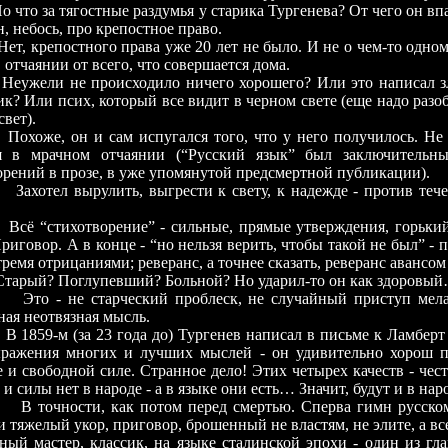
за тягостные раздумья у старика Тургенева? От чего он впа
н, небось, про крепостное право.
епостного права уже 20 лет не было. И не о чем-то одном 
в отчаянии от всего, что совершается дома.
и не происходило ничего хорошего? Или это написал зл
к? Или псих, который все видит в черном свете (еще надо разоб
вет).
 он и сам испугался того, что у него получилось. Не з
ля в мрачном отчаянии (“Русский язык” был заключительн
орений в прозе, в уже упомянутой предсмертной публикации).
Захотел вырулить, выгрести к свету, к надежде - против теч
Всё “стихотворение” - сильные, прямые утверждения, горьки
риговор. А в конце - “но нельзя верить, чтобы такой не был” - 
тремя отрицаниями; реверанс, а точнее сказать, реверанс авансом
? Поглупевший? Больной? Но ударил-то он как здоровы
не старческий проблеск, не случайный приступ мелан
ная неотвязная мысль.
м (за 23 года до) Тургенев написал в письме к Ламберт о
ражения многих и лучших мыслей - он удивительно хорош п
е и свободной силе. Странное дело! Этих четырех качеств - чес
и силы нет в народе - а в языке они есть… Значит, будут и в нар
В точности, как потом перед смертью. Сперва гимн русском
 тяжелый укор, приговор, брошенный не властям, не элите, а вс
ный мастер, классик, на языке сталинской эпохи - один из г