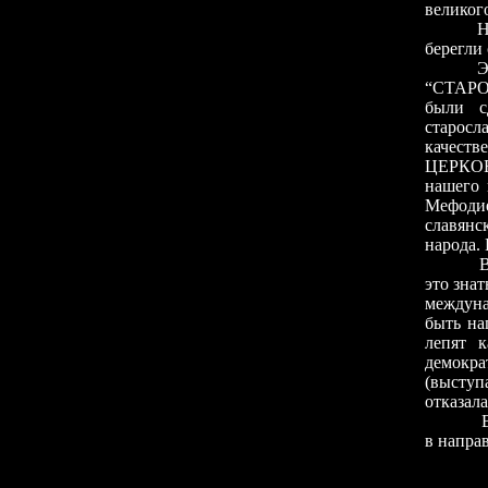
великог
Но (изв
берегли
Энцик
“СТАРОС
были с
старосл
качеств
ЦЕРКОВ
нашего 
Мефодие
славянс
народа.
В
это знат
междуна
быть на
лепят 
демокра
(выступ
отказала
В медиц
в напра