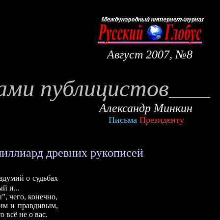
Август
200
7
, №
8
зами публицистов
__
_
____
Александр Минкин
Письма
Президенту
иллиард древних рукописей
здумий о судьбах
й и...
, чего, конечно,
чим и правдивым,
 всё не о вас.