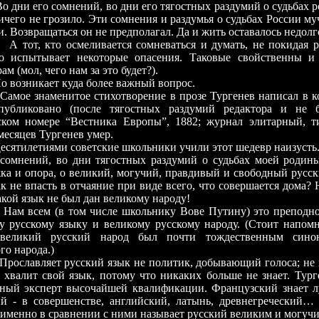
его сомнений, во дни его тягостных раздумий о судьбах р
ичего не грозило. Эти сомнения и раздумья о судьбах России му
. Возвращаться он не предполагал. Да и жить оставалось недолг
 кто осмеливается сомневаться и думать, не покидая ро
о испытывает некоторые опасения. Таковые свойственны и
ам (мол, чего нам за это будет?).
никает куда более важный вопрос.
знаменитое стихотворение в прозе Тургенев написал в ко
публиковано (после тягостных раздумий редактора и не б
ском номере “Вестника Европы”, 1882; журнал элитарный, т
месяцев Тургенев умер.
етиями советские школьники учили этот шедевр наизусть. 
сомнений, во дни тягостных раздумий о судьбах моей родины
ка и опора, о великий, могучий, правдивый и свободный русск
ак не впасть в отчаяние при виде всего, что совершается дома? 
акой язык не был дан великому народу!
ем (в том числе школьнику Вове Путину) это преподнос
у русскому языку и великому русскому народу. (Стоит напомн
 великий русский народ был почти тождественным сино
го народа.)
ляет русский язык не политик, добывающий голоса; не к
 хвалит свой язык, потому что никаких больше не знает. Тург
ный эксперт высочайшей квалификации. Французский знает л
й - в совершенстве, английский, латынь, древнегреческий…
 именно в сравнении с ними называет русский великим и могучи