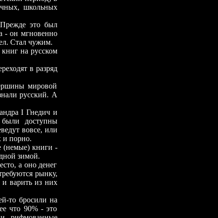
ичных, школьных
режде это был
га - он мгновенно
ел. Стал чужим.
ниг на русском
реходят в разряд
шины мировой
знали русский. А
андра I Гнедич и
с были доступны
ведут вовсе, или
 и порно.
немые) книги -
одной зимой.
то, а оно денег
требуются рынку,
ь и варить из них
-то бросили на
е что 90% - это
 и рифмованные