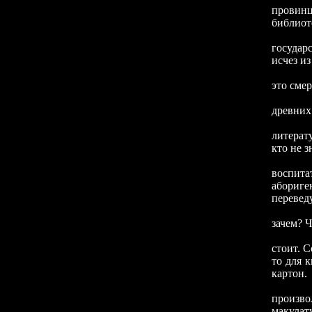
провинц
библиот
Знание
государ
исчез из
Кто-то
это смер
древних
В ССС
литерат
кто не з
воспита
абориге
перевед
Чужие 
зачем? Ч
...Что 
стоит. 
то для 
картон.
Вывози
произво
макула