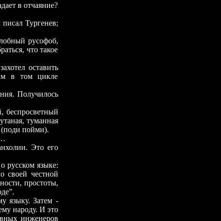
дает в отчаяние?
писал Тургенев;
обный русофоб,
раться, что такое
ахотел оставить
ым в том цикле
ения. Получилось
й, беспросветный
путаная, туманная
 (поди пойми).
й…
холии. Это его
 русском языке:
о своей честной
тности, простоты,
оде”.
у языку. Затем -
ему народу. И это
лавных инженеров