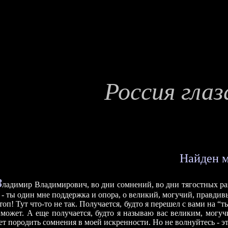
Россия гла
Найден м
В
ладимир Владимирович, во дни сомнений, во дни тягостных ра
- ты один мне поддержка и опора, о великий, могучий, правдивы
ут что-то не так. Получается, будто я перешел с вами на “ты”
 может. А еще получается, будто я называю вас великим, могу
т породить сомнения в моей искренности. Но не волнуйтесь - это