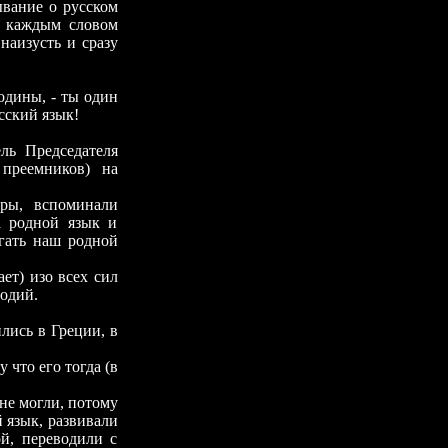
ание о русском
д каждым словом
наизусть и сразу
дины, - ты один
сский язык!
 Председателя
преемников) на
ры, вспоминали
а родной язык и
егать наш родной
ает) изо всех сил
фодий.
лись в Греции, в
 что его тогда (в
не могли, потому
й язык, развивали
ой, переводили с