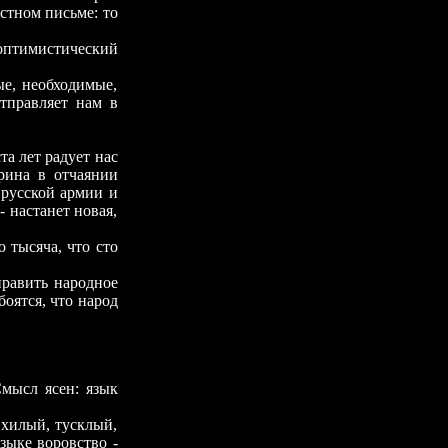
стном письме: то
оптимистический
е, необходимые,
отправляет нам в
а лет радует нас
рина в отчаянии
 русской армии и
- настанет новая,
о тысяча, что сто
править народное
боятся, что народ
Смысл ясен: язык
илый, тусклый,
зыке воровство -