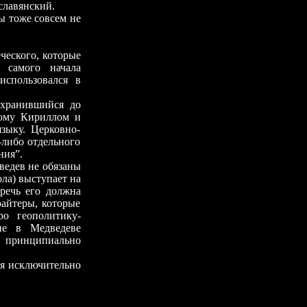
славянский.
 тоже совсем не
еского, которые
самого начала
использовался в
хранившийся до
ному Кириллом и
зыку. Церковно-
-либо отдельного
ния”.
ведев не обязаны
ола) выступает на
речь его должна
райтеры, которые
о геополитику-
 не в Медведеве
ь принципиально
я исключительно