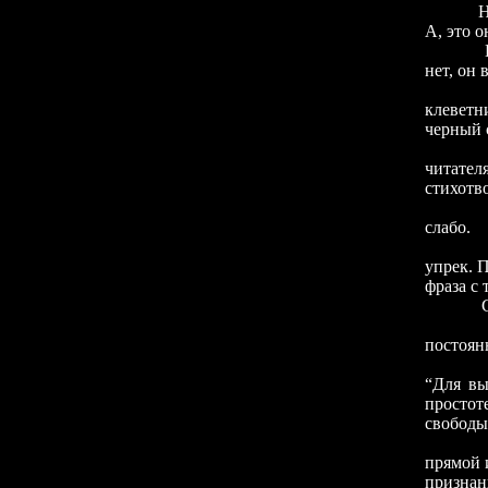
Но что 
А, это о
Нет, кр
нет, он 
Неужел
клеветни
черный с
Похоже,
читате
стихотв
слабо.
упрек. П
фраза с 
Старый
Это - 
постоян
В 1859-
“Для вы
простот
свободы 
прямой и
признан