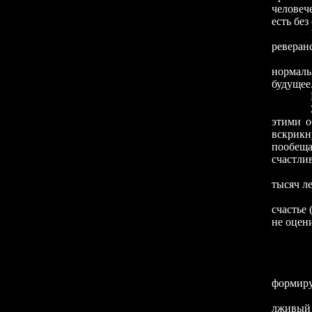
человеч
есть без
И опять
реверанс
Ну, буд
нормаль
будущее
этими о
вскрикн
пообещае
счастлив
тысяч ле
счастье 
не оцен
формиру
У Тург
лживый 