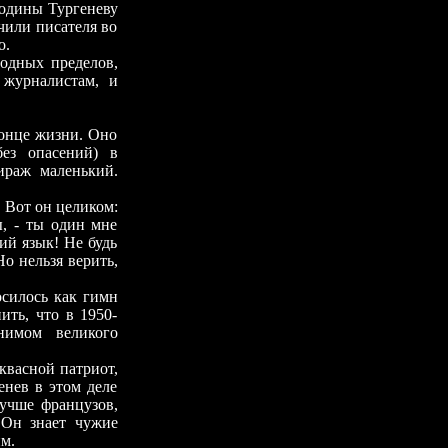
одины Тургеневу
чили писателя во
о.
дных пределов,
 журналистам, и
нце жизни. Оно
ез опасений) в
ираж маленький.
Вот он целиком:
, - ты один мне
ий язык! Не будь
Но нельзя верить,
илось как гимн
ить, что в 1950-
нимом великого
васной патриот,
енев в этом деле
учше французов,
 Он знает чужие
м.