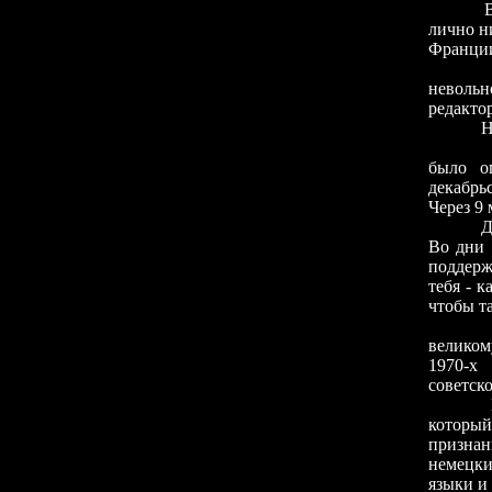
Во дни 
лично н
Франции
А тот,
невольн
редактор
Но воз
Самое 
было о
декабрь
Через 9 
Десятил
Во дни 
поддерж
тебя - к
чтобы т
Нам вс
великом
1970-х
советско
Прослав
который
признан
немецки
языки и