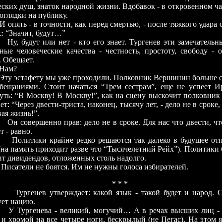
еских душ, знаток народной жизни. Вдобавок - в откровенном ча
 оглядки на публику.
 - в точности, как перед смертью, - после тяжкого удара 
: “Значит, будут…”
ут или нет - кто его знает. Тургенев эти замечательны
ные человеческие качества - честность, простоту, свободу - 
. Обещает.
Нам?
Эту эстафету мы уже проходили. Полковник Вершинин больше ст
бещаниями. Стоит начаться “Трем сестрам”, еще не успеет И
уть: “В Москву! В Москву!”, как на сцену выскочит полковник
т: “Через двести-триста, наконец, тысячу лет, - дело не в сроке, 
ая жизнь!”.
Он совершенно прав: дело не в сроке. Для нас что двести, чт
т - равно.
Политики крайне редко решаются так далеко в будущее от
(на память приходит разве что “Тысячелетний Рейх”). Политики 
ит дивидендов, отложенных столь надолго.
Писатели не боятся. Им не нужны голоса избирателей.
* * *
Тургенев утверждает: какой язык - такой будет и народ. 
ет нацию.
енева - великий, могучий… А в речах высших лиц - х
и хромой на все четыре ноги, бескрылый (не Пегас). На этом я