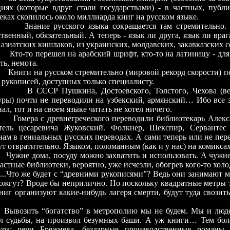
иях (которые вдруг стали государствами) - в частных, публ
еках скопилось около миллиарда книг на русском языке.
 русского языка сокращается там стремительно. П
ственный, обязательный. А теперь - язык ли друга, язык ли вра
 азиатских кишлаков, из украинских, молдавских, закавказских с
 перешел на арабский шрифт, кто-то на латиницу - для к
ть, немота.
Книги на русском стремительно (мировой рекорд скорости) пе
 рукописей, доступных только специалисту.
Р Пушкина, Достоевского, Толстого, Чехова (вер
уры) почти не переводили на узбекский, армянский… Ибо все 
нал, тот и на своем языке читать не хотел ничего.
Гомера с древнегреческого переводили библиотекарь Алекс
тель цесаревича Жуковский. Фолкнер, Шекспир, Серванте
нам в гениальных русских переводах. А сами теперь или не пере
ут отвратительно. Языком, поломанным (как и у нас) на комиксах
дома, посуду можно захватить и использовать. А чужие (
астные библиотеки, вероятно, уже исчезли, обогрев кого-то хол
же будет с “древними рукописями”? Ведь они занимают мес
Сожгут? Вроде бы неприлично. Но поскольку квадратные метры 
книг организуют какие-нибудь лагеря смерти, будут туда свозит
ть “богатство” в метрополию мы не будем. Мы и людей
л судьбы, на произвол безумных баши. А уж книги… Тем боле
тура: речи Брежнева, бездарные производственные романы