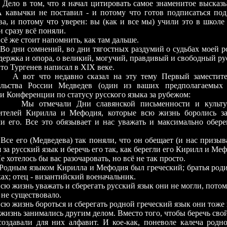
 том, что я начал цитировать самое знаменитое высказыв
А кавычки не поставил - и потому что готов подписаться по
ва, и потому что уверен: вы (как и все мы) учили это в школе 
и сразу всё поняли.
 стоит напомнить, как там дальше.
сомнений, во дни тягостных раздумий о судьбах моей ро
держка и опора, о великий, могучий, правдивый и свободный ру
ргенев написал в XIX веке.
что недавно сказал на эту тему Первый заместитель
ельства России Медведев (один из ваших предполагаемых 
и Конференции по статусу русского языка за рубежом:
Мы отмечали Дни славянской письменности и культу
ителей Кирилла и Мефодия, которые всю жизнь боролись з
ли его. Все это обязывает и нас уважать и максимально обер
Все его (Медведева) так поняли, что он обещает (и нас призыв
 за русский язык и беречь его так, как берегли его Кирилл и Ме
е хотелось бы вас разочаровать, но всё не так просто.
Родным языком Кирилла и Мефодия был греческий; братья роди
ах; отец - византийский военачальник.
сю жизнь уважать и сберегать русский язык они не могли, потому
 не существовало.
сю жизнь бороться и сберегать родной греческий язык они тоже 
 жизнь занимались другим делом. Вместо того, чтобы беречь сво
создавали для них алфавит. И кое-как, поневоле калеча родн