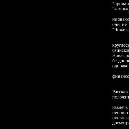
“прива
“компью
У тех а
не знают
они не 
“Чижик-
Их тупо
круглос
свинско
живая ре
бездонн
одинаков
Наслед
финансо
Но он 
Слово “
Расскаж
положит
Старые 
извлечь
непонят
поставк
досмотр
За век