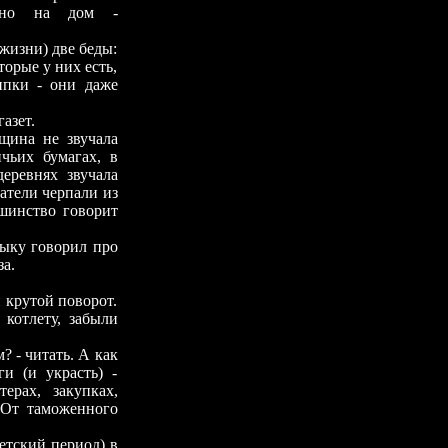
порно на дом -
изни) две беды:
торые у них есть,
ипки - они даже
азет.
щина не звучала
чьих бумагах, в
деревнях звучала
сатели черпали из
ьшинство говорит
ку говорил про
а.
крутой поворот.
 котлету, забыли
- читать. А как
и (и украсть) -
ерах, закупках,
 От таможенного
ский период) в