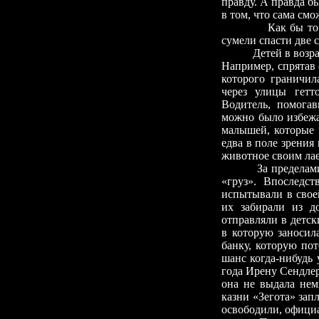
правду. А правда б
в том, что сама смо
Как бы то ни бы
сумели спасти две 
Детей в возрасте 
Например, спрятав 
которого граничил
через улицы гетт
Водитель, помогав
можно было избежа
малышей, которые 
едва в поле зрения
животное своим лае
За пределами гет
«груз». Впоследс
испытывали в свое
их забирали из д
отправляли в детск
в которую заносил
банку, которую по
шанс когда-нибудь 
года Ирену Сендле
она не выдала нем
казни «Зегота» зап
освободили, официа