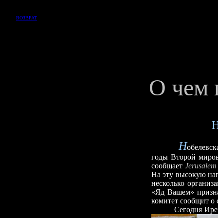
ВОЗВРАТ
О чем
Н
Н
обелевск
годы Второй миров
сообщает
Jerusalem
На эту высокую на
несколько организ
«Яд Вашем» призна
комитет сообщит о 
Сегодня Ирена Се