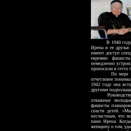
В 1940 году неевр
Ирена и ее друзья 
имеют доступ спец
евреями: фашисты
немедленно устроил
проносили в гетто 
По мере ухудшен
отчетливее понимал
1942 году она вст
другими подпольщик
Руководствуясь и
отважные молодые
фашисты планирова
спасти детей. «М
несчастным, что м
пани Ирена. Когд
женщину о том, уда