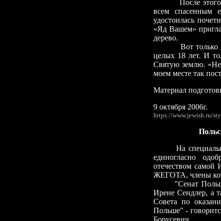
После этого ей за
всем спасенным е
удостоилась почет
«Яд Вашем» пригла
дерево.
Вот только ждать
целых 18 лет. И т
Святую землю. «Не
моем месте так по
Материал подгото
9
октября 2006г.
https://www.jewish.ru/
Польс
На специаль
единогласно одо
отечеством самой 
ЖЕГОТА, члены кото
"Сенат Поль
Ирене Сендлер, а 
Совета по оказан
Польше"
-
говорится
Борусевич
.