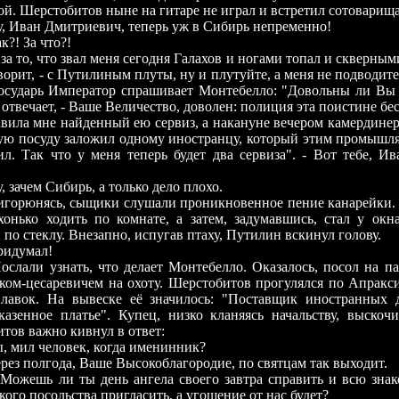
ой. Шерстобитов ныне на гитаре не играл и встретил сотоварища
ван Дмитриевич, теперь уж в Сибирь непременно!
 За что?!
о, что звал меня сегодня Галахов и ногами топал и скверными
ворит, - с Путилиным плуты, ну и плутуйте, а меня не подводите.
осударь Император спрашивает Монтебелло: "Довольны ли Вы
- отвечает, - Ваше Величество, доволен: полиция эта поистине б
авила мне найденный ею сервиз, а накануне вечером камердинер
ую посуду заложил одному иностранцу, который этим промышляе
ил. Так что у меня теперь будет два сервиза". - Вот тебе, И
чем Сибирь, а только дело плохо.
горюнясь, сыщики слушали проникновенное пение канарейки.
хонько ходить по комнате, а затем, задумавшись, стал у окна
 по стеклу. Внезапно, испугав птаху, Путилин вскинул голову.
ридумал!
слали узнать, что делает Монтебелло. Оказалось, посол на па
ком-цесаревичем на охоту. Шерстобитов прогулялся по Апракси
лавок. На вывеске её значилось: "Поставщик иностранных 
казенное платье". Купец, низко кланяясь начальству, выскочи
тов важно кивнул в ответ:
ы, мил человек, когда именинник?
ерез полгода, Ваше Высокоблагородие, по святцам так выходит.
 Можешь ли ты день ангела своего завтра справить и всю зна
кого посольства пригласить, а угощение от нас будет?