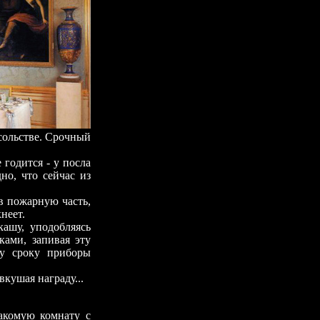
осольстве. Срочный
годится - у посла
но, что сейчас из
 пожарную часть,
неет.
у, уподобляясь
ами, запивая эту
му сроку приборы
ушая награду...
комую комнату с