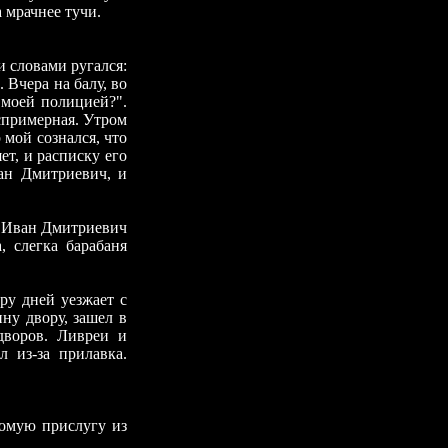
 мрачнее тучи.
 словами ругался:
 Вчера на балу, во
 моей полицией?".
еспримерная. Утром
 мой сознался, что
т, и расписку его
ван Дмитриевич, и
 Иван Дмитриевич
, слегка барабаня
ру дней уезжает с
ну двору, зашел в
дворов. Ливреи и
л из-за прилавка.
комую прислугу из