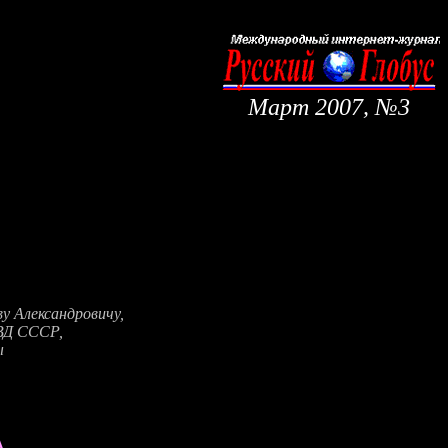
Март
200
7
, №
3
у Александровичу,
МВД СССР,
ы
А