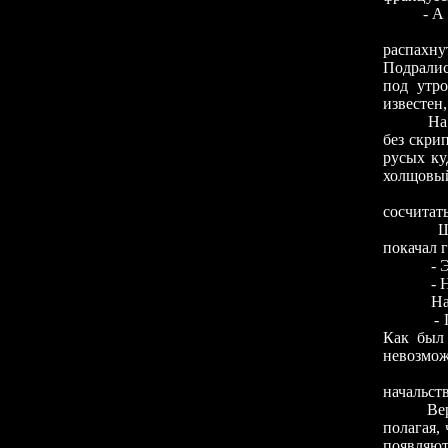
- А
распахн
Подралис
под утро
известен,
На
без скри
русых ку
холщовый
сосчитать
Ш
покачал 
- 
- 
На
-
Как был 
невозмож
начальст
Ве
полагая,
появляютс