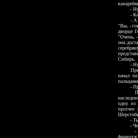
канарейк
- Ну, И
- Как?!
- А за т
"Вы, - го
дворце Г
"Очень, 
она дост
серебрян
представ
Сибирь.
- Ну, за
При
начал ти
пальцами
- П
По
наследни
одну из 
протчее 
Шерстоби
- Т
- Ч
-
французс