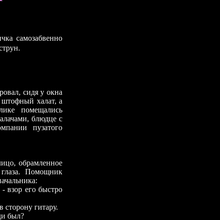
ичка самозабвенно
струн.
вал, сидя у окна
 штофный халат, а
лике помещались
алачами, блюдце с
омпании пузатого
цо, обрамленное
 глаза. Помощник
ачальника:
- взор его быстро
сторону гитару.
ди был?