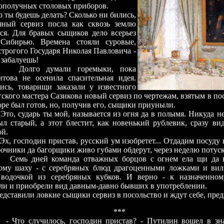
лополучных столовых приборов.
 ты будешь делать? Сколько ни бились,
яный сервиз посла как сквозь землю
ся. Для бравых сыщиков дело всерьез
 Сибирью. Времена стояли суровые,
строгого Государя Николая Павловича -
 забалуешь!
Долго думали горемыки, пока
това не осенила спасительная идея.
сь, товарищи заказали у известного
гского мастера Сазикова новый сервиз по чертежам, взятым в п
коре был готов, но, получив его, сыщики приуныли.
ударь ты мой, называется из огня да в полымя. Никуда не 
ыл старый, а этот блестит, как новенький рублевик, сразу вид
ой.
сподин пристав, русский ум изобретет... Отдадим посуду в
рючники да багорщики живо губами обдерут, через неделю потуск
ей команда отважных борцов с огнем ела щи да каш
ому шаху - с серебряных блюд драгоценными ложками и вилк
 водочкой из серебряных кубков. И верно - к назначенно
ли и приобрели вид давным-давно бывших в употреблении.
или ловкие сыщики сервиз в посольство и ждут себе, предвк
***
лучилось, господин пристав? - Путилин вошел в зна