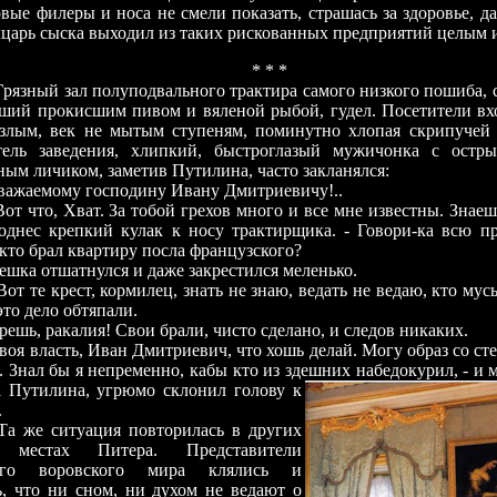
овые филеры и носа не смели показать, страшась за здоровье, д
ыцарь сыска выходил из таких рискованных предприятий целым 
* * *
Г
рязный зал полуподвального трактира самого низкого пошиба,
ший прокисшим пивом и вяленой рыбой, гудел. Посетители в
злым, век не мытым ступеням, поминутно хлопая скрипучей 
тель заведения, хлипкий, быстроглазый мужичонка с остры
ым личиком, заметив Путилина, часто закланялся:
Уважаемому господину Ивану Дмитриевичу!..
Вот что, Хват. За тобой грехов много и все мне известны. Знаешь
днес крепкий кулак к носу трактирщика. - Говори-ка всю пр
 кто брал квартиру посла французского?
ешка отшатнулся и даже закрестился меленько.
 Вот те крест, кормилец, знать не знаю, ведать не ведаю, кто мус
это дело обтяпали.
Врешь, ракалия! Свои брали, чисто сделано, и следов никаких.
Твоя власть, Иван Дмитриевич, что хошь делай. Могу образ со ст
. Знал бы я непременно, кабы кто из здешних набедокурил, - и
а Путилина, угрюмо склонил голову к
.
а же ситуация повторилась в других
х местах Питера. Представители
ного воровского мира клялись и
, что ни сном, ни духом не ведают о