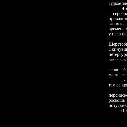
судьбе з
Что
а серебр
провалил
запахло
времена 
у него не
Шерстоби
Скинувши
петербур
заказ вс
- Это, с
сервиз б
мастерск
- Эх, го
там её к
Семь дн
персидск
роскошь
потускне
Представ
- Что с