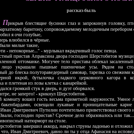
рассказ-быль
П
рикрыв блестящие бусинки глаз и запрокинув головку, пт
бархатному баритону, сопровождаемому мелодичным перебором 
бил я очи голубые,
влюбился в чёрные.
и милые такие,
непокорные..." - мурлыкал вкрадчивый голос певца.
 пристав Апраксина двора господин Шерстобитов музициро
вленной оттоманке. Могучее тело пристава облекал засаленный
 лицо украшали пышные пшеничные усы. Рядом на сто
ый до блеска полутораведерный самовар, тарелка со свежими к
черной икрой, бутылочка сладкого церковного кагора в к
а и плетеная из лозы клетка с канарейкой.
 громкий стук в дверь, и дуэт оборвался.
, не заперто! - крикнул Шерстобитов.
ту вошел гость весьма приметной наружности. Умное ли
 бакенбардами, освещали лукавые и проницательные карие
 Иван Дмитриевич Путилин почтительно приветствовал своего н
 господин пристав? Срочное дело образовалось или так... 
ивописный натюрморт на столе.
тов завершил аккорд, накрыл струны ладонью и отложил в 
 Иван Дмитриевич, давно ли ты у отца Афанасия на испове