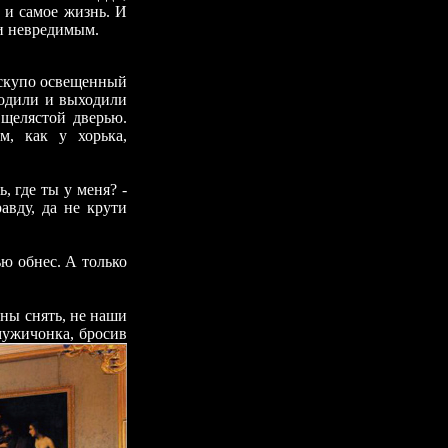
а и самое жизнь. И
и невредимым.
 скупо освещенный
ходили и выходили
щелястой дверью.
м, как у хорька,
, где ты у меня? -
авду, да не крути
ью обнес. А только
ены снять, не наши
 мужичонка, бросив