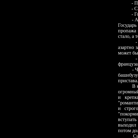
- Посто
- Случил
- Госпо
- А зате
Государь
пропажа 
стало, а 
- Что ж
азартно 
может быт
- Нет, ч
француза
- Что су
башибузу
пристава
В крими
огромный
и крепк
"романти
и строг
"покорми
вступать
выходил 
потом дол
С