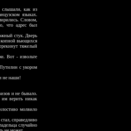
 слышали, как из
нцузском языках.
мирились. Словом,
о, что адрес был
ожный стук. Дверь
с копной вьющихся
перекинут тяжелый
ри. Вот - извольте
 Путилин с укором
и не наши!
изов и не бывало.
, им верить никак
милостиво молвило
стал, справедливо
владельца случайно
ь не может...