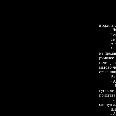
вторила 
"Лю
Теперь 
Те был
А эти - 
Частный
на прода
румяное
начищенн
матово-
стаканчик
Раздался
- Антре
В комна
густыми
пристава
- Звали,
окинул ж
Шерстоби
- А что,