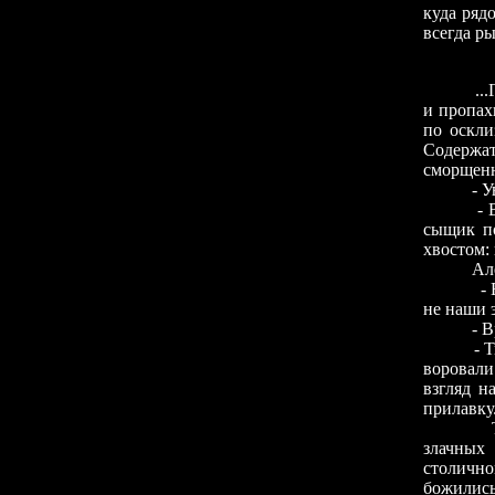
куда ряд
всегда р
...
и пропах
по оскли
Содержа
сморщенн
- 
- 
сыщик по
хвостом:
Ал
-
не наши 
- 
- 
воровали
взгляд н
прилавку
Т
злачны
столич
божились