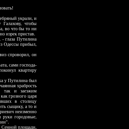
овать!
ебряный украли, и
 Галахову, чтобы
а, во что бы то ни
ьно изрек пристав.
- глаза Путилина
 из Одессы прибыл,
из спроворил, он
та, сами господа-
покинул квартиру
а у Путилина был
чаянная храбрость
, так и заезжим
как грозного царя
бывших в столицу
ить сыщику, а то и
триевич неизменно
и руки городовые,
лин".
 Сенной площади,