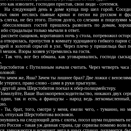
 это как изволите, господин пристав, свои люди - сочтемся.
На следующий день в доме купца пир шел горой. Соседи
утых окон неслись пьяные крики и песни на русском и фра
ь слегка, не без этого. Потом долго, со слезами и поцелуями 
 обессилевших гостей пришлось развозить по домам, хорош
 ибо страдальцы только мычали в ответ.
 рассвете сыщиков, коротавших ночь у стола, потревожил остор
па отворилась, пропустив в комнату худощавого гибкого парня 
дрей и золотой серьгой в ухе. Через плечо у пришельца был 
 мешок. Взоры хозяев устремились на гостя.
- Так что, все без обмана, как уговаривались, господа сыска
.
ерстобитов с Путилиным начали считать. Через четверть часа
головой:
Это зачем же, Яша? Зачем ты лишнее брал? Две ложки с вензелям
Не утерпел, право слово - сами в руки прыгнули.
 другой день Шерстобитов поехал к обер-полицмейстеру.
 Помилуйте, Ваше Высокопревосходительство, никаких двух серв
один, так и есть, а французы - народ ведь легкомысленный
но.
- Ты, брат, того, смотри у меня, ежели чего, - туманно, но 
во, отпуская Шерстобитова восвояси.
рнувшись на следующий день с охоты, посол шума поднимать не 
 что Россия - такая уж дивная страна, где сервизы помимо воли 
я, умножаются и исчезают, чего в иных странах, разумеется, быт