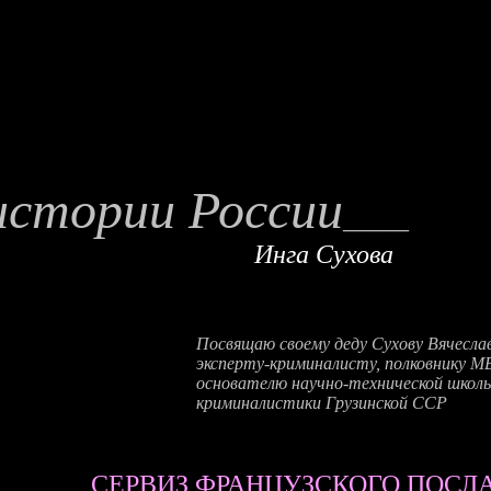
истории России
_
__
__
Инга Сухова
Посвящаю своему деду Сухову Вячеслав
эксперту-криминалисту, полковнику 
основателю научно-технической школ
криминалистики Грузинской ССР
СЕРВИЗ ФРАНЦУЗСКОГО ПОСЛ