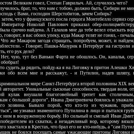
м Великим говел, Степан Гаврилыч. Ай, случилось чего?
ось, брат, то, что нам с тобою, должно быть, Сибири не мин
дь с Вами, господин Шерстобитов, зачем Сибирь?
м, что у французского посла герцога Монтебелло сервиз сер
 Император Николай Павлович приказал обер-полицмейстеру
была срочно найдена. А Галахов мне да тебе велел отыскать вор
то, говорит, я вас обоих упеку, куда Макар телят не гонял, - печал
е Макаром загодя стращать, попробуем, может, и найдем, 
заблестели. - Говорят, Пашка-Мазурик в Петербург на гастроли
ь, его рук дело?
ую, тут без Ваньки Фарта не обошлось. Он, каналья, серв
 обобрал!
дить да рядить, пойду-ка я на Лиговку в притон Алешки Хва
ки обо всем мне и расскажут, - и Путилин, надев шляпу, 
.
нальном мире Санкт-Петербурга второй половины XIX век
 авторитет. Уникальные сыскные способности, твердая воля, от
ий кулак внушали благоговейный трепет как столичным
кам с большой дороги". Ивана Дмитриевича боялись и уважали 
ого хозяина. Бывало порой, что кто-то из чужаков, при
ться", не узнавал знаменитого Путилина в лицо и пытался груб
 с ним в вооруженную борьбу. Но сильный и смелый Иван Дми
победителем из схватки, а незадачливый вор, которому вязал
го хвастался в Крестах, что брал его не кто-нибудь, а "сам Пути
ыщик не боялся посещать самые ужасающие притоны Лиговки и