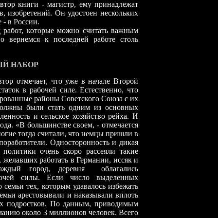
Автор книги
-
магистр, ему принадлежат
, изобретений. Он удостоен нескольких
е
-
в России.
д работ, которые можно считать важным
 вернемся к последней работе столь
Й НАБОР
втор отмечает, что уже в начале Второй
ток в рабочей силе. Естественно, что
ированные районы Советского Союза с их
олжны были стать одним из основных
енность и сельское хозяйство рейха. И
года. «В большинстве своем, - отмечается
ногие тогда считали, что немцы пришли в
 поработители. Односторонность и дикая
 политики очень скоро рассеяли такие
, желавших работать в Германии, иссяк и
аждый город, деревня
облагались
бочей силы. Если число выделенных
 семьи тех, которым удавалось избежать
 семьи арестовывали и наказывали вплоть
их подростков. По данным, приводимым
рманию около 3 миллионов человек. Всего