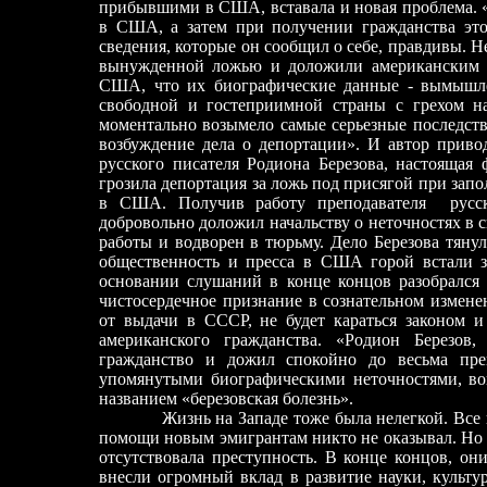
прибывшими в США, вставала и новая проблема. «Д
в США, а затем при получении гражданства этой
сведения, которые он сообщил о себе, правдивы. 
вынужденной ложью и доложили американским в
США, что их биографические данные
-
вымышлен
свободной и гостеприимной страны с грехом н
моментально возымело самые серьезные последст
возбуждение дела о депортации». И автор приво
русского писателя Родиона Березова, настоящая
грозила депортация за ложь под присягой при зап
в США. Получив работу преподавателя
русск
добровольно доложил начальству о неточностях в 
работы и водворен в тюрьму. Дело Березова тянул
общественность и пресса в США горой встали з
основании слушаний в конце концов разобрался 
чистосердечное признание в сознательном измене
от выдачи в СССР, не будет караться законом и
американского гражданства. «Родион Березов
гражданство и дожил спокойно до весьма прек
упомянутыми биографическими неточностями, в
названием «березовская болезнь».
Жизнь на Западе тоже была нелегкой. Все 
помощи новым эмигрантам никто не оказывал. Но 
отсутствовала преступность. В конце концов, он
внесли огромный вклад в развитие науки, куль