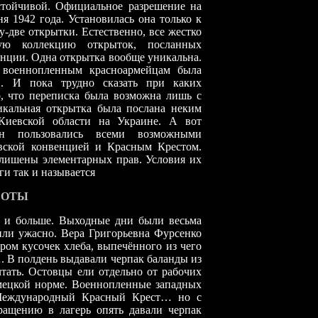
стойчивой. Официальное разрешение на
я 1942 года. Установилась она только к
у-две открытки. Естественно, все жестко
ную коллекцию открыток, посланных
нции. Одна открытка вообще уникальна.
х военнопленным красноармейцам была
й. И пока трудно сказать при каких
о, что переписка была возможна лишь с
икальная открытка была послана неким
Киевской области на Украине. А вот
н пользовались всеми возможными
евской конвенцией и Красным Крестом.
лишены элементарных прав. Условия их
и так и называется
БОТЫ
в и больше. Выходные дни были весьма
ли ужасно. Вера Григорьевна Фурсенко
ром кусочек хлеба, выпечённого из чего
 В полдень выдавали черпак баланды из
тать. Остовцы ели отдельно от рабочих
мецкой норме. Военнопленные западных
 Международный Красный Крест… но с
ащению в лагерь опять давали черпак