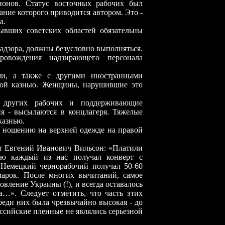
ионов. Статус восточных рабочих был
ние которого приводится автором. Это
-
а.
ывших советских областей обязательны
надзора, должны безусловно выполняться.
ровождения надзирающего персонала
и, а также с другими иностранными
ной казнью. Женщины, нарушившие это
е других рабочих и поддерживающие
ия
-
высылаются в концлагеря. Тяжелые
казнью.
к ношению на верхней одежде на правой
ет Евгений Иванович Вильсон: «Платили
тью каждый из нас получал конверт с
Немецкий чернорабочий получал 50
-
60
марок. После многих вычитаний, самое
вление Украины (!), и всегда оставалось
…». Следует отметить, что часть этих
среди них была чрезвычайно высокая
-
до
оссийские пленные не являлись серьезной