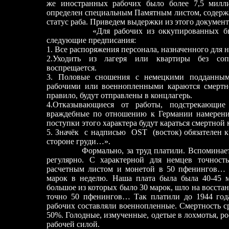
же иностранных рабочих было более 7,5 милл
определен специальным Памятным листом, содержа
статус раба. Приведем выдержки из этого документ
«Для рабочих из оккупированных б
следующие предписания:
1. Все распоряжения персонала, назначенного для 
2.Уходить из лагеря или квартиры без соп
воспрещается.
3. Половые сношения с немецкими подданным
рабочими или военнопленными караются смерт
правило, будут отправлены в концлагерь.
4.Отказывающиеся от работы, подстрекающи
враждебные по отношению к Германии намерен
поступки этого характера будут караться смертной 
5. Значёк
с надписью
OST
(восток) обязателен 
стороне груди…»
.
Формально, за труд платили. Вспомина
регулярно. С характерной для немцев точнос
расчетным листом и монетой в 50 пфенингов… 
марок в неделю. Наша плата была была 40
-
45 
большое из которых было 30 марок, шло на восстано
точно 50 пфенингов… Так платили до 1944 года
рабочих составляли военнопленные. Смертность 
50%. Голодные, измученные, одетые в лохмотья, р
рабочей силой.