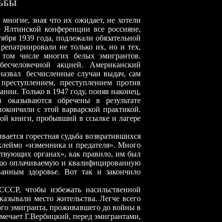
ДЬБЫ
 многие, зная что их ожидает, не хотели
 Ялтинской конференции все россияне,
ября 1939 года, подлежали обязательной
репатриировали не только их, но и тех,
в том числе многих белых эмигрантов.
 бесчеловечной акцией. Американский
назвал
бесчисленные случаи выдач, сам
 преступлением, преступлением против
ании. Только в 1947 году, поняв наконец,
оказываются обречены в результате
окончили с этой варварской практикой.
той книги, пробывший в ссылке и лагере
вается горестная судьба возвратившихся
клеймо «изменника и предателя». Много
ствующих органах», как правило, им был
рошо оплачиваемую и квалифицированную
ванным здоровье. Вот так и закончило
ССР, чтобы избежать насильственной
казывали место жительства. Легче всего
кого эмигранта, проживавшего до войны в
мечает Г.Вербицкий, перед эмигрантами,