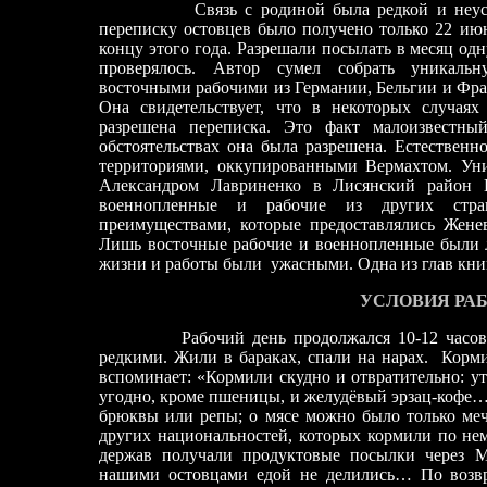
Связь с родиной была редкой и неу
переписку остовцев было получено только 22 июн
концу этого года. Разрешали посылать в месяц одн
проверялось. Автор сумел собрать уникаль
восточными рабочими из Германии, Бельгии и Фра
Она свидетельствует, что в некоторых случая
разрешена переписка. Это факт малоизвестны
обстоятельствах она была разрешена. Естественн
территориями, оккупированными Вермахтом. Ун
Александром Лавриненко в Лисянский район 
военнопленные и рабочие из других стра
преимуществами, которые предоставлялись Жен
Лишь восточные рабочие и военнопленные были 
жизни и работы были
ужасными. Одна из глав книг
УСЛОВИЯ РА
Рабочий день продолжался 10-12 часо
редкими. Жили в бараках, спали на нарах.
Корми
вспоминает: «Кормили скудно и отвратительно: ут
угодно, кроме пшеницы, и желудёвый эрзац
-
кофе….
брюквы или репы; о мясе можно было только меч
других национальностей, которых кормили по не
держав получали продуктовые посылки через
нашими остовцами едой не делились… По возвр