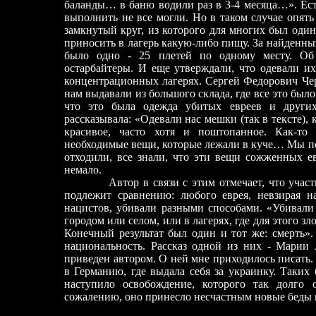
баланды… в баню водили раз в 3
-
4 месяца…». Ест
выполнить не все могли. Но в таком случае опять
замкнутый круг, из которого для многих был оди
приносить в лагерь какую-либо пищу. За найденн
было одно
-
25 плетей по одному месту. Об
остарбайтеры. И еще утверждали, что одевали и
концентрационных лагерях. Сергей Федорович Че
нам выдавали из большого склада, где все это было
что это была одежда убитых евреев и други
рассказывала: «Одевали нас мешки (так в тексте),
красивое, часто хотя и поштопанное. Как-т
необходимые вещи, которые лежали в куче… Мы по
отходили, все знали, что эти вещи сожженных е
немало.
Автор в связи с этим отмечает, что участ
подлежит сравнению: любого еврея, невзирая на
нацистов, убивали разными способами. «Убивали 
городом или селом, или в лагерях, где для этого з
Конечный результат был один и тот же: смерть».
национальность. Рассказ одной из них - Мар
приведен автором. О ней мне приходилось писать. 
в Германию, где выдала себя за украинку. Таких
наступило освобождение, которого так долго
сожалению, оно принесло несчастным новые беды 