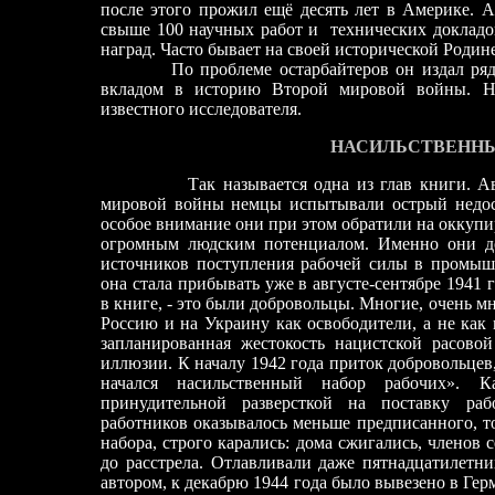
после этого прожил ещё десять лет в Америке. 
свыше 100 научных работ и
технических докладов
наград. Часто бывает на своей исторической Родин
По проблеме остарбайтеров он издал ря
вкладом в историю Второй мировой войны. Но
известного исследователя.
НАСИЛЬСТВЕННЫ
Так называется одна из глав книги. А
мировой войны немцы испытывали острый недоста
особое внимание они при этом обратили на оккуп
огромным людским потенциалом. Именно они д
источников поступления рабочей силы в промышл
она стала прибывать уже в августе
-
сентябре 1941 
в книге, - это были добровольцы. Многие, очень м
Россию и на Украину как освободители, а не как
запланированная жестокость нацистской расовой
иллюзии. К началу 1942 года приток добровольцев
начался насильственный набор рабочих». К
принудительной разверсткой на поставку ра
работников оказывалось меньше предписанного, то
набора, строго карались: дома сжигались, членов
до расстрела. Отлавливали даже пятнадцатилетн
автором, к декабрю 1944 года было вывезено в Ге