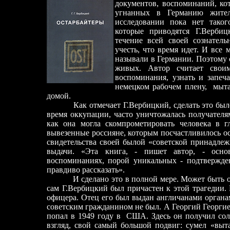
документов, воспоминаний, ко
угнанных в Германию жите
исследовании пока нет таког
которые приводятся Г.Вербиц
течение всей своей сознатель
учесть, что время идет. И все
называли в Германии. Поэтому 
живых. Автор считает свои
воспоминания, узнать и запеч
немецком рабочем плену,
мыта
домой.
Как отмечает Г.Вербицкий, сделать это бы
время оккупации, часто уничтожалась получател
как она могла скомпрометировать человека в гл
вывезенные россияне, которым посчастливилось ос
свидетельства своей былой «советской принадлеж
выдачи. «Эта книга, - пишет автор, - осно
воспоминаниях, порой уникальных
-
подтвержден
правдиво рассказать».
И сделано это в полной мере. Может быть о
сам Г.Вербицкий был причастен к этой трагедии.
офицера. Отец его был выдан англичанами органа
советским гражданином не был. А Георгий Георги
попал в 1949 году в
США. Здесь он получил сол
взгляд, свой самый большой подвиг: сумел «выт