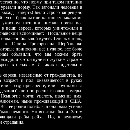
ественно, что норму при таком питании
 урезали норму. Так загоняли человека в
н выход
-
смерть! Было строго запрещено
ый кусок брюквы или картошку наказание
 ужасном питании писали почти все
х в вещи евреев, которых уничтожили в
рнявский вспоминает: «Носильные вещи
 навалено большой кучей. Теперь я знаю,
х…». Галина Григорьевна Щербаненко
 которые приносили всё нужное, все было
о нам объявили, что мы можем брать
дходили к этой куче и с жутким страхом
вреев в печах…». И таких свидетельств
ь евреев, независимо от гражданства, не
 возраст и пол, оказавшегося в руках
или сразу, при аресте, или группами за
лодеяния были построены газовые камеры.
 Немногие могли уцелеть, изменив имя,
ии Алюзман, ныне проживающей в США,
Вся её родня погибла, а она была угнана
 было немного. Но все
-
таки были. Затем
 ожидали рабы рейха. Но, к великому
и страдания.