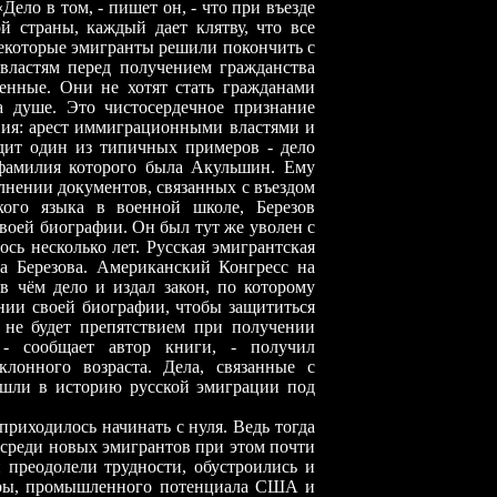
ело в том, - пишет он, - что при въезде
 страны, каждый дает клятву, что все
Некоторые эмигранты решили покончить с
ластям перед получением гражданства
ные. Они не хотят стать гражданами
а душе. Это чистосердечное признание
вия: арест иммиграционными властями и
дит один из типичных примеров - дело
 фамилия которого была Акульшин. Ему
олнении документов, связанных с въездом
ого языка в военной школе, Березов
своей биографии. Он был тут же уволен с
ось несколько лет. Русская эмигрантская
а Березова. Американский Конгресс на
в чём дело и издал закон, по которому
нии своей биографии, чтобы защититься
 не будет препятствием при получении
, - сообщает автор книги, - получил
лонного возраста. Дела, связанные с
ошли в историю русской эмиграции под
приходилось начинать с нуля. Ведь тогда
среди новых эмигрантов при этом почти
и преодолели трудности, обустроились и
туры, промышленного потенциала США и