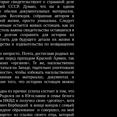
торые свидетельствуют о страшной доле
лей СССР. Думаю, что ни в одном
о обилия документальных материалов,
ким. Коллекция, собранная автором в
ной жизни, просто уникальна. Следует
 меньше остается живых остовцев, как их
столь важны свидетельства оставшихся в
м долгом сохранить для истории их
атлеть для будущего детали их жизни в
рства и издевательства по возвращении
ло непросто. Почта, достигшая родных во
ями перед приходом Красной Армии, так
азах «органов». Те же, насильственно
таться на Западе, тщательно уничтожали
ности», чтобы избежать насильственной
ванная на материалах, документах и
ие того, что историю остовцев можно
дна из причин успеха состоит в том, что
 Родился он в Югославии в семье белого
м НКВД и получил свою «десятку», хотя
евич Вербицкий
в конце концов с семьей
идное образование
и совершил, на мой
ащить» из ссылки своего отца, который