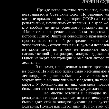
ЛЮДИ И СУ
Прежде всего отметим, что многие, очень
возвращаться в Советский Союз. По решению же
которые проживали на территории СССР на 1 сент
репатриации, независимо от желания. На деле же 
кто вообще не имел советского гражданства, 
«Насильственная репатриация была зверской,
историк Юлиус Эпштейн совершенно правильно 
процесс насильственной репатриации «военным
человечества», - отмечается в цитируемом исследов
на какие муки ни в чем не повинные люди 
насильственной репатриации, западные державы п
Одной из жертв репатриации и был отец автора э
десять лет.
В письмах, приведенных в книге, прослежи
на родину. На них всю жизнь было несмываемое 
лет подряд им пришлось быть на учете в «соответ
закрыт путь в высшие учебные заведения, на хо
работу. У большинства из них оказалось подор
большинство из них свою многотрудную жизнь.
Но многие остовцы и выходцы из С
репатриации и выдачи, меняли имена и неверно у
было выдать себя за западного украинца или русс
Болгарии, Польше или Югославии. Но при этом, от