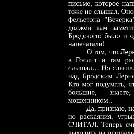
письме, которое нап
тоже не слышал. Оно 
фельетона "Вечерка
должен вам замети
Бродского: было и 
напечатали!
О том, что Лернер
в Гослит и там ра
слышал… Но слышал, 
над Бродским Лерн
Кто мог подумать, ч
большие, знает
мошенником…
Да, признаю, н
но раскаяния, угр
СЧИТАЛ. Теперь счи
выходить на площадь,