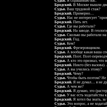
Судья.
Я спрашиваю вас.
Бродский.
В Москве вышли две
Судья.
Ваш трудовой стаж?
Бродский.
Примерно…
Судья.
Нас не интересует "при
Бродский.
Пять лет.
Судья.
Где вы работали?
Бродский.
На заводе. В геоло
Судья.
Сколько вы работали на 
Бродский.
Год.
Судья.
Кем?
Бродский.
Фрезеровщиком.
Судья.
А вообще какая ваша сп
Бродский.
Поэт. Поэт-переводч
Судья.
А кто это признал, что 
Бродский.
Никто (без вызова).
Судья.
А вы учились этому?
Бродский.
Чему?
Судья.
Чтобы быть поэтом? Не 
Бродский.
Я не думал… я не дум
Судья.
А чем же?
Бродский.
Я думаю, это (раст
Судья.
У вас есть ходатайства к
Бродский.
Я хотел бы знать, за
Судья.
Это вопрос, а не ходатай