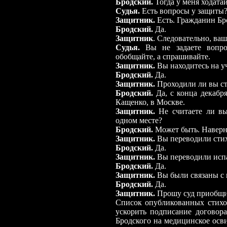
Бродский.
Тогда у меня ходатай
Судья.
Есть вопросы у защиты
Защитник.
Есть. Гражданин Бр
Бродский.
Да.
Защитник
. Следовательно, ва
Судья.
Вы не задаете вопрос
обобщайте, а спрашивайте.
Защитник.
Вы находитесь на у
Бродский.
Да.
Защитник.
Проходили ли вы ст
Бродский.
Да, с конца декабря
Кащенко, в Москве.
Защитник.
Не считаете ли вы
одном месте?
Бродский.
Может быть. Наверно
Защитник.
Вы переводили стих
Бродский.
Да.
Защитник.
Вы переводили исп
Бродский.
Да.
Защитник.
Вы были связаны с 
Бродский.
Да.
Защитник.
Прошу суд приобщит
Список опубликованных стих
ускорить подписание договор
Бродского на медицинское осви