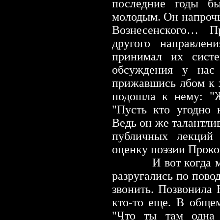
последние годы б
молодым. Он напрочь
Вознесенского… П
другого направлен
принимал их систе
обсуждения у нас 
прижавшись лбом к х
подошла к нему: "Ж
"Пусть кто угодно 
Ведь он же талантлив
публичных лекций
оценку поэзии Прок
И вот когда
разругались по повод
звонить. Позвонила
кто-то еще. В обще
"Что ты там одна 