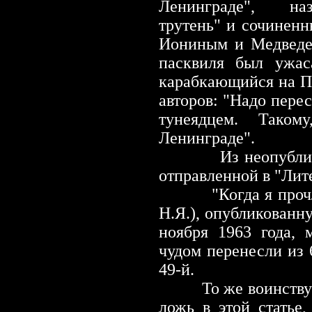
Ленинграде", наз
трутень" и сочиненн
Иониным и Медведев
пасквиля был ужас
карабкающийся на Па
авторов: "Надо пере
тунеядцем. Тако
Ленинграде".
Из неопубликов
отправленной в "Лит
"Когда я про
Н.Я.), опубликованн
ноября 1963 года, 
чудом перенесли из 6
49-й.
То же воинствующе
ложь в этой статье