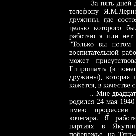
За пять дней 
телефону Я.М.Лерн
дружины, где состо
целью которого был
работаю я или нет.
"Только вы потом 
воспитательной раб
может присутствов
Гипрошахта (в поме
дружины), которая 
кажется, в качестве 
…Мне двадцать 
родился 24 мая 1940 
имею профессии фр
кочегара. Я работ
партиях в Якутии
побережье, на
Тянь-