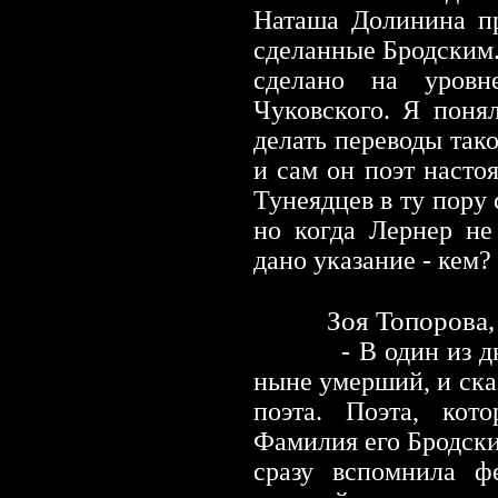
Наташа Долинина пр
сделанные Бродским. 
сделано на уровн
Чуковского. Я поня
делать переводы тако
и сам он поэт насто
Тунеядцев в ту пору
но когда Лернер не
дано указание
-
кем?
Зоя Топорова,
- В один из дней 
ныне умерший, и ска
поэта. Поэта, кото
Фамилия его Бродски
сразу вспомнила ф