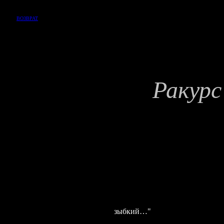
ВОЗВРАТ
Р
акур
"Сопротивлят
торить свой
зыбкий…"