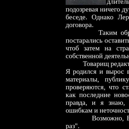
длите
подозревая ничего д
беседе. Однако Лер
договора.
Таким образом, 
постарались оставить
чтоб затем на стр
собственной деятель
Товарищ редакт
Я родился и вырос в
материалы, публик
проверяются, что с
как последние ново
правда, и я знаю,
ошибкам и неточност
Возможно, Вы буд
раз".