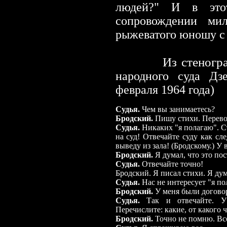
людей?" И в это
сопровождении мил
рыжеватого юношу 
Из стеног
народного суда Дз
февраля 1964 года)
Судья.
Чем вы занимаетесь?
Бродский.
Пишу стихи. Перев
Судья.
Никаких "я полагаю". Ст
на суд! Отвечайте суду как сл
выведу из зала! (Бродскому.) У 
Бродский.
Я думал, что это пос
Судья.
Отвечайте точно!
Бродский. Я писал стихи. Я ду
Судья.
Нас не интересует "я по
Бродский.
У меня были договор
Судья.
Так и отвечайте. У 
Перечислите: какие, от какого 
Бродский.
Точно не помню. Все