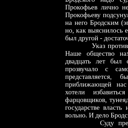
Прокофьев лично не
Прокофьеву подсуну
на него Бродским (э
но, как выяснилось е
был другой -
достато
Указ проти
Наше общество нах
двадцать лет был 
прозвучало с сам
представляется, 
приближающей нас 
хотели избавитьс
фарцовщиков, тунеяд
государстве власть
вольно. И дело Брод
Суду предшеств