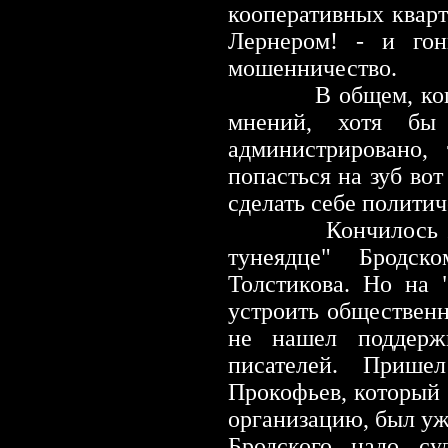
кооперативных кварт
Лернером!
-
и гони
мошенничество.
В общем, когда не
мнений, хотя бы
администрировано,
попасться на зуб вот
сделать себе полити
Кончилось же все
тунеядце" Бродск
Толстикова. Но на 
устроить общественн
не нашел поддерж
писателей. Прише
Прокофьев, который 
организацию, был уже
Бродского надо су