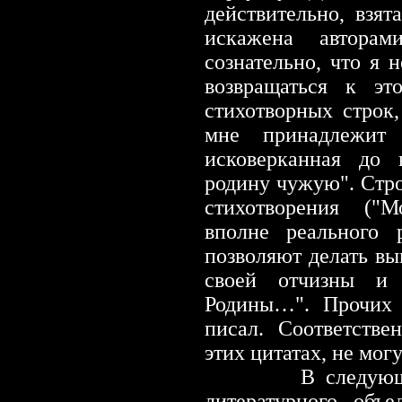
действительно, взят
искажена авторам
сознательно, что я 
возвращаться к эт
стихотворных строк
мне принадлежит
исковерканная до 
родину чужую". Стро
стихотворения ("М
вполне реального 
позволяют делать вы
своей отчизны и
Родины…". Прочих 
писал. Соответстве
этих цитатах, не могу
В следующем аб
литературного объе