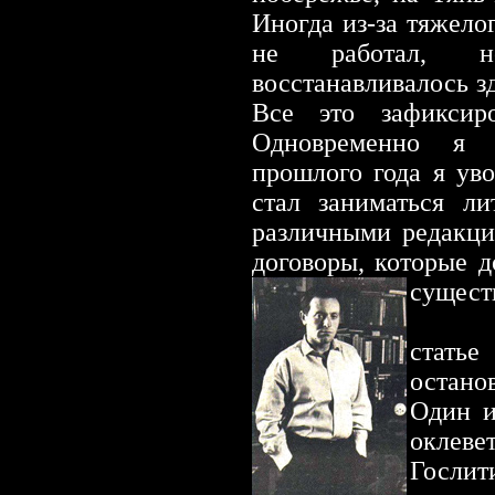
Иногда из-за тяжело
не работал, н
восстанавливалось зд
Все это зафиксир
Одновременно я з
прошлого года я ув
стал заниматься л
различными редакци
договоры, которые 
сущест
Кроме
стать
остано
Один и
оклев
Госли