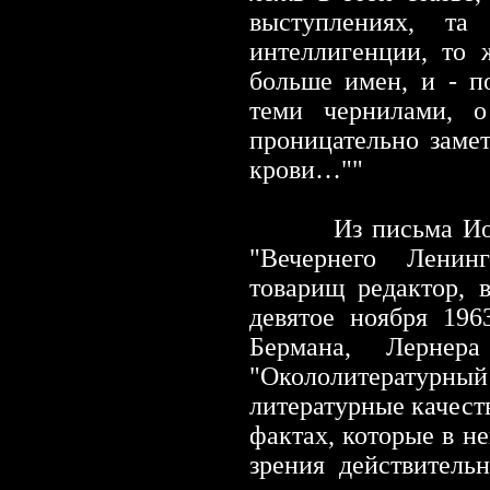
выступлениях, та
интеллигенции, то 
больше имен, и -
по
теми чернилами, о
проницательно заме
крови…""
Из письма Ио
"Вечернего Ленин
товарищ редактор, 
девятое ноября 196
Бермана, Лерне
"Окололитературный
литературные качеств
фактах, которые в н
зрения действитель