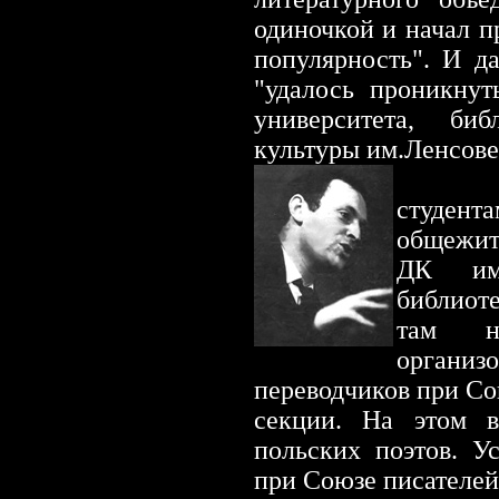
одиночкой и начал пр
популярность". И д
"удалось проникнут
университета, биб
культуры им.Ленсове
Я бы
студен
общежит
ДК им.
библиот
там н
органи
переводчиков при Со
секции. На этом в
польских поэтов. Ус
при Союзе писателе