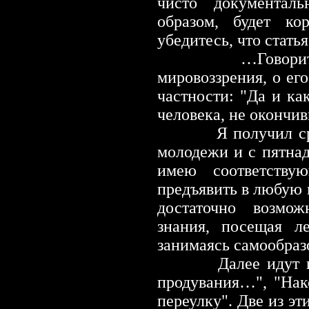
чисто документал
образом, будет ко
убедитесь, что стат
…Говорится об 
мировоззрения, о его
частности: "Да и ка
человека, не окончи
Я получил средне
молодежи и с пятнад
имею соответству
предъявить в любую 
достаточно возмо
знания, посещая л
занимаясь самообраз
Далее идут 
продувания…", "Нак
переулку". Две из эт