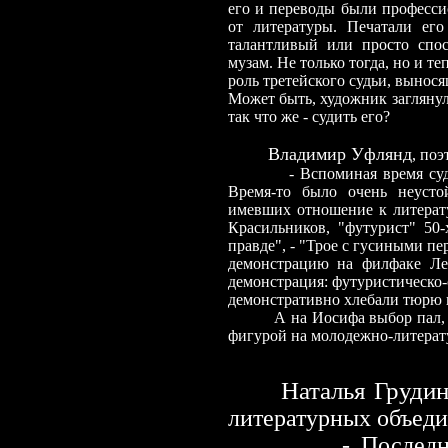
его и переводы были професси
от литературы. Печатали ег
талантливый или просто спо
музам. Не только тогда, но и т
роль третейского судьи, вынос
Может быть, художник заглянул
так что же
-
судить его?
Владимир Уфлянд
, поэ
-
Вспоминая время суд
Время-то было очень неусто
имевших отношение к литерату
Красильников, "футурист" 50-
правде",
-
"Трое с гусиными пер
демонстрацию на филфаке Ле
демонстрация: футуристическо-
демонстративно хлебали тюрю 
А на Иосифа выбор пал, 
фигурой на молодежно-литерату
Наталья Груди
литературных объеди
- Последние го