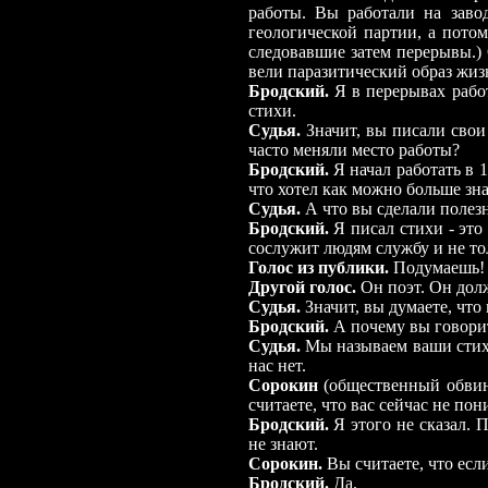
работы. Вы работали на заво
геологической партии, а пото
следовавшие затем перерывы.) 
вели паразитический образ жиз
Бродский.
Я в перерывах работ
стихи.
Судья.
Значит, вы писали свои
часто меняли место работы?
Бродский.
Я начал работать в 1
что хотел как можно больше зна
Судья.
А что вы сделали полез
Бродский.
Я писал стихи -
это 
сослужит людям службу и не то
Голос из публики.
Подумаешь! 
Другой голос.
Он поэт. Он долж
Судья.
Значит, вы думаете, что
Бродский.
А почему вы говорит
Судья.
Мы называем ваши стихи
нас нет.
Сорокин
(общественный обвин
считаете, что вас сейчас не по
Бродский.
Я этого не сказал. 
не знают.
Сорокин.
Вы считаете, что есл
Бродский.
Да.