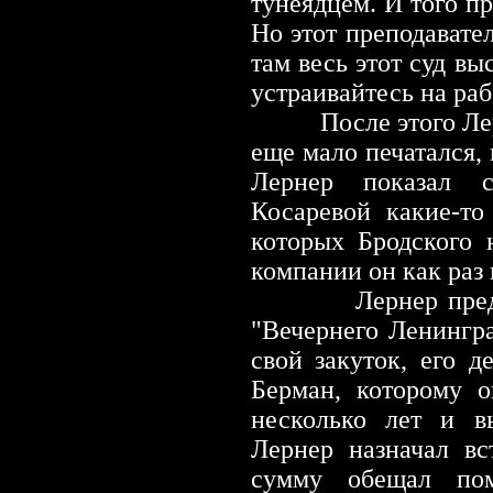
тунеядцем. И того п
Но этот преподавате
там весь этот суд вы
устраивайтесь на раб
После этого Ле
еще мало печатался, 
Лернер показал с
Косаревой какие-то
которых Бродского 
компании он как раз 
Лернер пре
"Вечернего Ленингр
свой закуток, его 
Берман, которому о
несколько лет и в
Лернер назначал в
сумму обещал по