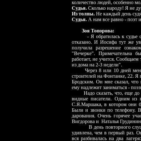
количество людей, особенно мо
Судья.
Сколько народу! Я не ду
Из толпы.
Не каждый день судя
Судья.
А нам все равно
-
поэт и
Зоя Топорова:
-
Я обратилась к судье 
отказано. И Иосифа тут же ув
получила разрешение ознако
"Вечерке". Примечательна б
работает, не учится. Сообщаем 
из дома на 2-3 недели".
Через 8 или 10 дней мен
строителей на Фонтанке, 22. Я 
Бродским. Он мне сказал, что 
ему надлежит заниматься
-
поэз
Надо сказать, что, еще д
видные писатели. Одним из 
С.Я.Маршака, в котором они б
Были и звонки по телефону. В
дарования. Очень горячее уч
Вигдорова и
Наталья Грудинин
В день повторного слушания
удивлена, чем в первый раз. О
вся разбивалась на два лагер