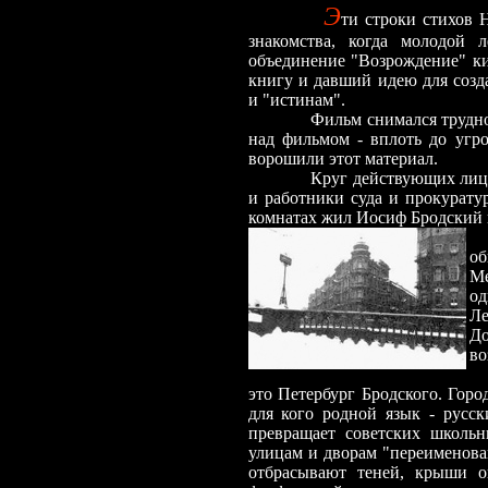
Э
ти строки стихов 
знакомства, когда молодой
объединение "Возрождение" ки
книгу и давший идею для созд
и "истинам".
Фильм снимался трудно
над фильмом
-
вплоть до угро
ворошили этот материал.
Круг действующих лиц
и работники суда и прокурату
комнатах жил Иосиф Бродский 
об
Ме
од
Ле
Д
во
это Петербург Бродского. Горо
для кого родной язык
-
русски
превращает советских школь
улицам и дворам "переименова
отбрасывают теней, крыши 