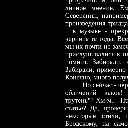
прозрачности, они 
личное мнение. Ем
Северянин, наприме
произведения тридца
и в музыке
-
прекр
чернить те годы. Вс
мы их почти не замеч
прислушивались к ша
помнит. Забирали, 
Забирали, примерно
Конечно, много пол
Но сейчас - чернят
обличений каков!
трутень"? Хм-м… Пр
статье? Да, провер
некоторые стихи, 
Бродскому, на сам