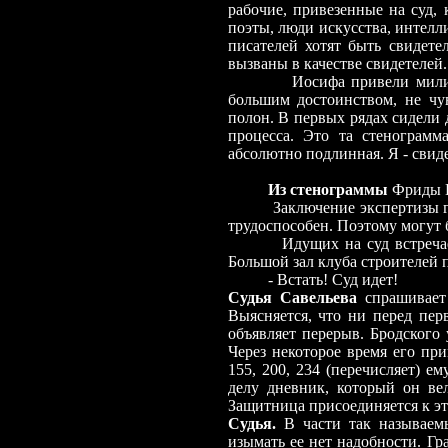
рабочие, привезенные на суд,
поэты, люди искусства, интелл
писателей хотят быть свидете
вызваны в качестве свидетелей.
Иосифа привели милиционе
большим достоинством, не чув
полон. В первых рядах сидели 
процесса. Это та стенограмм
абсолютно подлинная. Я -
свиде
Из стенограммы
Фриды Ви
Заключение экспертизы гласи
трудоспособен. Поэтому могут
Идущих на суд встре
Большой зал клуба строителей 
-
Встать! Суд идет!
Судья Савельева
спрашивает 
Выясняется, что ни перед пер
объявляет перерыв. Бродского 
Через некоторое время его при
155, 200, 234 (перечисляет) е
делу дневник, который он вел
Защитница присоединяется к эт
Судья.
В части так называемы
изымать
ее нет надобности. Гр