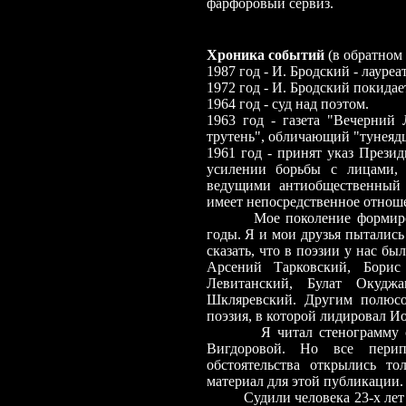
фарфоровый сервиз.
Хроника событий
(в обратном 
1987 год
-
И. Бродский
-
лауреат
1972 год
-
И. Бродский покидае
1964 год
-
суд над поэтом.
1963 год
-
газета "Вечерний 
трутень", обличающий "тунеядц
1961 год
-
принят указ Презид
усилении борьбы с лицами, 
ведущими антиобщественный 
имеет непосредственное отнош
Мое поколение формиро
годы. Я и мои друзья пытались
сказать, что в поэзии у нас б
Арсений Тарковский, Бори
Левитанский, Булат Окуджа
Шкляревский. Другим полюсо
поэзия, в которой лидировал И
Я читал стенограмму 
Вигдоровой. Но все перип
обстоятельства открылись то
материал для этой публикации.
Судили человека 23-х лет