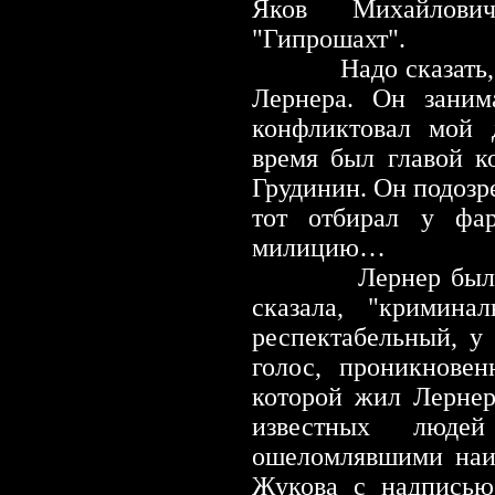
Яков Михайлови
"Гипрошахт".
Надо сказать
Лернера. Он заним
конфликтовал мой 
время был главой к
Грудинин. Он подозре
тот отбирал у фар
милицию…
Лернер был очень
сказала, "кримина
респектабельный, у
голос, проникновен
которой жил Лернер
известных люде
ошеломлявшими наив
Жукова с надписью