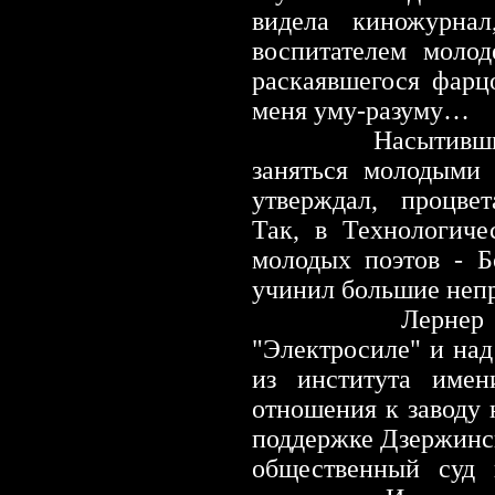
видела киножурнал
воспитателем молод
раскаявшегося фарц
меня уму-разуму…
Насытивш
заняться молодыми 
утверждал, процве
Так, в Технологиче
молодых поэтов
-
Бо
учинил большие неп
Лернер органи
"Электросиле" и на
из института имен
отношения к заводу 
поддержке Дзержинс
общественный суд 