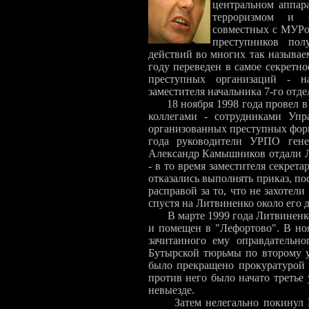
центральном аппар
терроризмом и о
совместных с МУРо
преступников пол
действий во многих так называ
году переведен в самое секретн
преступных организаций - на
заместителя начальника 7-го отде
18 ноября 1998 года провел 
коллегами - сотрудниками Упр
организованных преступных фор
года руководители УРПО гене
Александр Камышников отдали Л
- в то время заместителя секрет
отказались выполнять приказ, по
расправой за то, что не захотел
спустя на Литвиненко около его
В марте 1999 года Литвиненк
и помещен в "Лефортово". В ноя
зачитанного ему оправдатель
Бутырской тюрьмы по второму у
было прекращено прокуратурой з
против него было начато третье
невыезде.
Затем нелегально покинул 