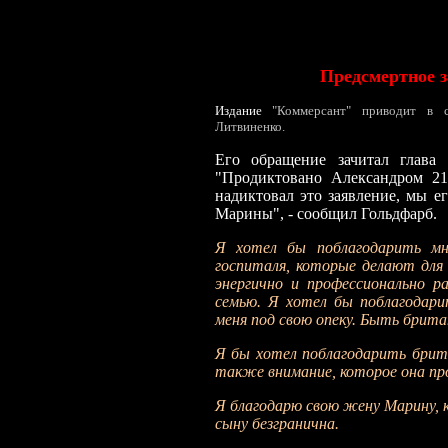
Предсмертное 
Издание
"
Коммерсант
"
приводит в с
Литвиненко.
Его обращение зачитал глава
"Продиктовано Александром 21 
надиктовал это заявление, мы е
Марины", - сообщил Гольдфарб.
Я хотел бы поблагодарить мно
госпиталя, которые делают для
энергично и профессионально р
семью. Я хотел бы поблагодари
меня под свою опеку. Быть брита
Я бы хотел поблагодарить брит
также внимание, которое она пр
Я благодарю свою жену Марину, 
сыну безгранична.