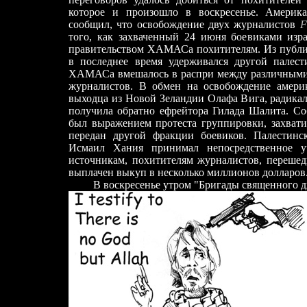
которое и произошло в воскресенье. Америк
сообщил, что освобождение двух журналистов
F
того, как захваченный 24 июня боевиками из
правительством ХАМАСа похитителям. Из публик
в последнее время удерживался другой палест
ХАМАСа вмешалось в распри между различными
журналистов. В обмен на освобождение амери
выходца из Новой Зеландии Олафа Вига, радикаль
получила обратно ефрейтора Гилада Шалита. Со
был выражением протеста группировки, захвати
передан другой фракции боевиков. Палестинс
Исмаил Хания принимал непосредственное у
источникам, похитителям журналистов, перешед
выплачен выкуп в несколько миллионов долларов
В воскресенье утром "Бригады священного дж