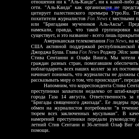
отношения ни к "Аль-Каиде", ни к какой-либо 
сети. "Аль-Каида" как организация не предста
НАЧАЛО
цитирует палестинского премьера Утро.Ru. Т
похитители журналистов
Fox News
с местными п
или "Бригадами мучеников Аль-Аксы". Пред
намекали, правда, что такой группировки к
существует, и это название - всего лишь прикрыт
Американская телекомпания
Fox News
, на 
США активной поддержкой республиканской 
Джорджа Буша. Глава
Fox News
Роджер Эйлс заяв
Стива Сентанни и Олафа Виига. Мы хотели б
граждан разных стран, помогавшим обеспечит
поблагодарить всех наших коллег за их постоян
начинает понимать, что журналисты не должны с
рассказывать миру о том, что происходит", пере
Напомним, что корреспондента Стива Сентани
преступники захватили недалеко от штаб-квар
города Газа 14 августа. Ответственность за
"Бригады священного джихада". Ее лидеры пр
обмен на журналистов потребовали "в течение
тюрем всех заключенных мусульман". В качес
намерений преступники передали руководству
летний Стив Сентани и 36-летний Олаф Виг о
помощи.