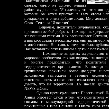
Палестинской Автономии. По их
словам, ничто не должно мешать
работе журналиста. "Я надеюсь, что этот инцид
который бы хотел приехать в Газу, чтобы на
прекрасные и очень добрые люди. Мир должен з
Стива Сентани "Известия".
Впрочем, похитители журналистов, судя п
проявляли особой доброты. Похищенных держали 
завязанными глазами. Как рассказывает Сентани, 
я пытался сделать несколько раз, они заставляли 
к моей голове. Не знаю, может, это была дубинк
Нас заставляли лежать лицом в грязи с повязками 
Похищение западных журналистов в ПА 
мирового сообщества, так как впервые за послед
и многие предполагали, что похитител
террористическим организациям. В последни
группировки похитили более двадцати инос
заложников выпускали в течение нескольк
ответственность за похищение взяла неизвестная
думать, что на территории ПА начали действ
NEWSru.Com.
Однако премьер-министр Палестинской Нац
Хания опроверг слухи о том, что похитители 
связаны с международной террористической
похитившие Стива Сентани и Олафа Вига явл