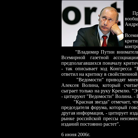
Прези
вообщ
Андре
Росс
Всеми
крити
контр
"Владимир Путин внимательно и
Всемирной газетной ассоциац
предполагавшихся поначалу крити
- так описывает ход Конгресса "Н
ответил на критику в свойственной
"Ведомости" приводят мнение б
Алексея Волина, который считае
сыграет только на руку Кремлю. "Э
- цитируют "Ведомости" Волина. - П
"Красная звезда" отмечает, что 
председателя форума, который гов
другая информация, - цитирует изд
рынке российской прессы неизменн
изданий постоянно растет".
6 июня 2006г.