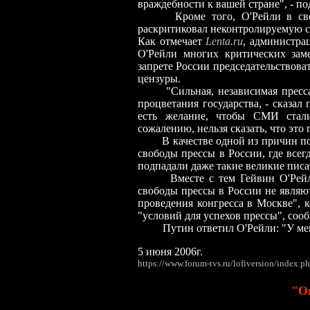
враждебности к вашей стране", - п
Кроме того, О'Рейли в своем 
раскритиковал неконтролируемую с
Как отмечает
Lenta.ru
, администра
О'Рейли многих критических зам
запрете России председательствова
цензуры.
"Сильная, независимая пресса я
процветания государства, - сказал
есть желание, чтобы СМИ стал
сожалению, нельзя сказать, что это
В качестве одной из причин подо
свободы прессы в России, где всег
подпадали даже такие великие писа
Вместе с тем Гейвин О'Рей
свободы прессы в России не являю
проведения конгресса в Москве", к
"условий для успехов прессы", со
Путин ответил О'Рейли: "У ме
5 июня 2006г.
https://www.forum-tvs.ru/lofiversion/index.
"О