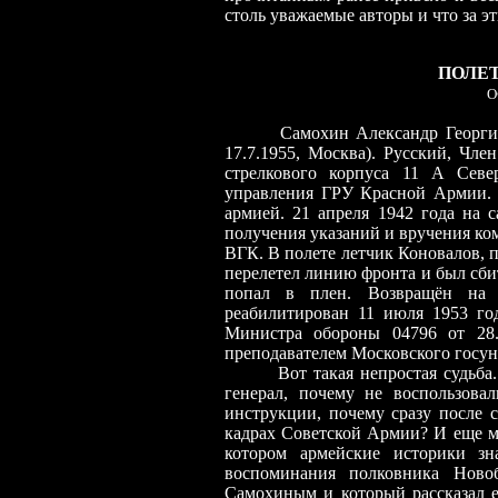
столь уважаемые авторы и что за э
ПОЛЕ
О
Самохин Александр Георгиевич 
17.7.1955, Москва). Русский, Чле
стрелкового корпуса 11 А Севе
управления ГРУ Красной Армии. 
армией. 21 апреля 1942 года на 
получения указаний и вручения к
ВГК. В полете летчик Коновалов, п
перелетел линию фронта и был сб
попал в плен. Возвращён на 
реабилитирован 11 июля 1953 го
Министра обороны 04796 от 28.
преподавателем Московского госуни
В
от такая непростая судьба
генерал, почему не воспользова
инструкции, почему сразу после 
кадрах Советской Армии? И еще мн
котором армейские историки зн
воспоминания полковника Ново
Самохиным и который рассказал е