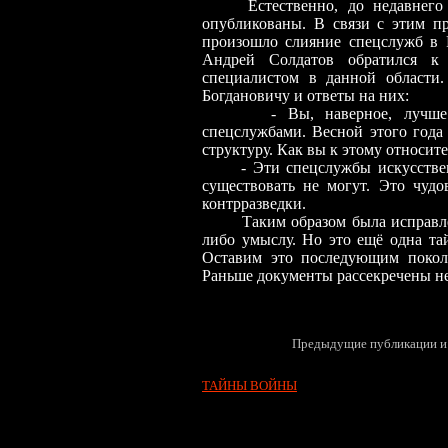
Естественно, до недавнего вр
опубликованы. В связи с этим п
произошло
слияни
е
спецслужб в Р
Андрей Солдатов обратился к 
специалистом в
данной
области
Богдановичу и ответы на них:
- Вы, наверное, лучш
спецслужбами. Весной этого года 
структуру. Как вы к этому относите
- Эти спецслужбы искусстве
существовать не могут. Это чудо
контрразведки.
Т
аким образом была исправл
либо умыслу. Но это ещё одна та
Оставим это последующим поколе
Раньше документы рассекречены не
Предыдущие публикации и 
ТАЙНЫ ВОЙНЫ