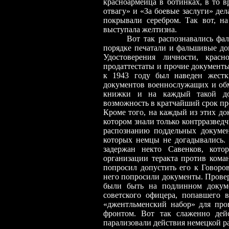
красноармейца в ботинках, в то 
отвагу» и «За боевые заслуги» де
покрывали серебром. Так вот, на
выступала желтизна.
Вот так распознавались фальш
порядке печатали и фальшивые до
Удостоверения личности, красн
продаттестаты и прочие документ
к 1943 году был наведен жест
документов военнослужащих и обм
книжки и на каждый такой док
возможность в кратчайший срок пр
Кроме того, на каждый из этих до
котором знали только контрразве
распознанию
поддельных докумен
которых немцы не догадывались.
задержан некто Савенков, кото
организации теракта против ком
попросил допустить его к Говоро
него попросили документы. Прове
были быть на подлинном докуме
советского офицера, попавшего 
«джентльменский набор» для про
фронтом. Вот так слаженно дейс
парализовали действия немецкой р