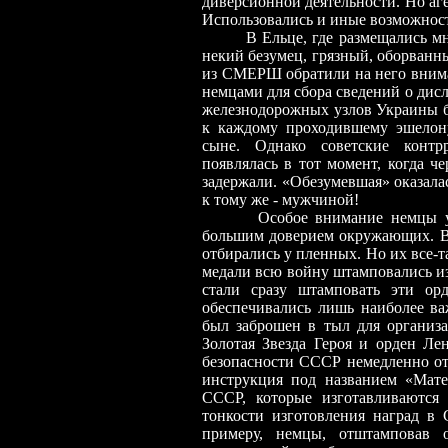
диверсионной деятельности. Но аг
Использовались и иные возможнос
В Ельце, где размещались м
некий безумец, грязный, оборванн
из СМЕРШ обратили на него внима
немцами для сбора сведений о дисл
железнодорожных узлов Украины б
к каждому проходившему эшелон
сыне. Однако советские контрр
появлялась в тот момент, когда 
задержали. «Обезумевшая» оказала
к тому же - мужчиной!
Особое внимание немцы у
большим доверием окружающих. В 
отбирались у пленных. Но их все
-
т
медали всю войну штамповались из
стали сразу штамповать эти ор
обеспечивались лишь наиболее в
был заброшен в тыл для организ
Золотая Звезда Героя и орден Ле
безопасности СССР немедленно от
инструкция под названием «Мате
СССР, которые изготавливаются 
тонкости изготовления наград в
примеру, немцы, отштамповав 