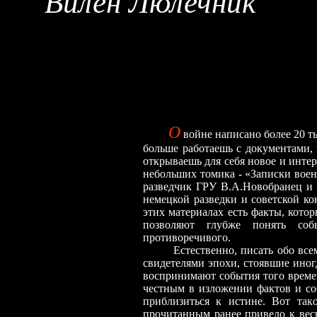
Вилен Люлечник
О
войне написано более 20 ты
больше работаешь с документами,
открываешь для себя новое и интер
небольших томика - «Записки воен
разведчик ГРУ В.А.Новобранец и 
немецкой разведки и советской ко
этих материалах есть факты, кото
позволяют глубже понять соб
противоречивого.
Естественно, писать обо всем э
свидетелями эпохи, стоявшие иногд
воспринимают события того време
честным в изложении фактов и со
приблизиться к истине. Вот так
прочитанным ранее привело к вес