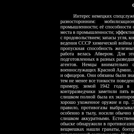
Интерес немецких спецслужб
разносторонним: мобилизац
промышленности; её способности 
места в промышленности; эффекти
с продовольствием; запасы угля, к
ведения СССР химической войны 
пропускная способность железны
работа велась Абвером. Для эт
подготовленных в разных разведш
агентов. Немцы внимательно
военнослужащих Красной Армии. А
и офицеров. Они обязаны были зна
тем не менее все тонкости поведен
примеру, зимой 1942 года в п
контрразведчики заметили пять 
слишком полной была их экипиро
хорошо ухоженное оружие и пр. Э
правило, противогазы выбрасывал
особенно в тылу, носили обычно 
слишком аккуратными. Естественн
обыске обнаружили в противогазн
вещмешках нашли гранаты, боепр