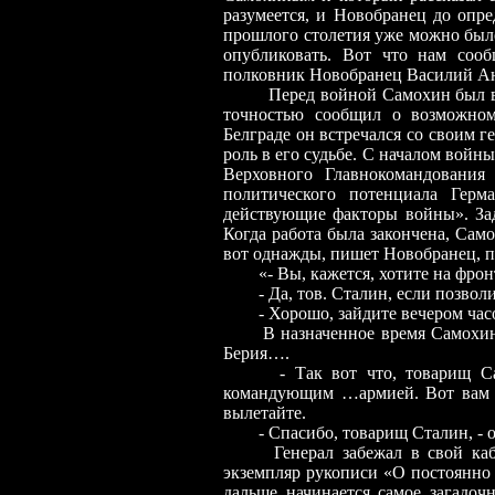
разумеется, и Новобранец до опре
прошлого столетия уже можно было
опубликовать. Вот что нам со
полковник Новобранец Василий Ан
Перед войной Самохин был в
точностью сообщил о возможном
Белграде он встречался со своим 
роль в его судьбе. С началом войн
Верховного Главнокомандования
политического потенциала Гер
действующие факторы войны». За
Когда работа была закончена, Са
вот однажды, пишет Новобранец, п
«- Вы, кажется, хотите на фрон
- Да, тов. Сталин, если позволи
- Хорошо, зайдите вечером час
В назначенное время Самохи
Берия….
- Так вот что, товарищ С
командующим …армией. Вот вам д
вылетайте.
- Спасибо, товарищ Сталин, - о
Генерал забежал в свой ка
экземпляр рукописи «О постоянно
дальше начинается самое загадоч