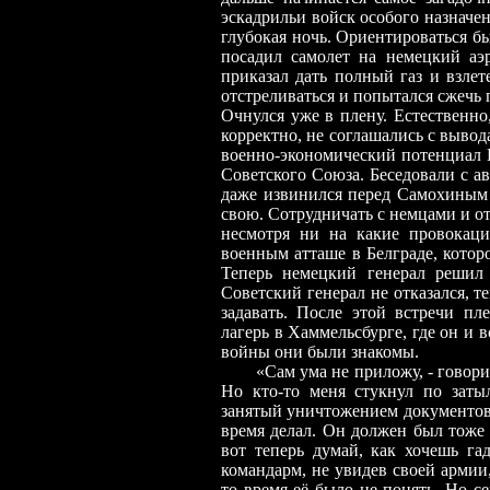
эскадрильи войск особого назначе
глубокая ночь. Ориентироваться б
посадил самолет на немецкий аэ
приказал дать полный газ и взлет
отстреливаться и попытался сжечь 
Очнулся уже в плену. Естественно
корректно, не соглашались с вывод
военно-экономический потенциал 
Советского Союза. Беседовали с а
даже извинился перед Самохиным 
свою. Сотрудничать с немцами и от
несмотря ни на какие провокаци
военным атташе в Белграде, котор
Теперь немецкий генерал решил 
Советский генерал не отказался, т
задавать. После этой встречи пл
лагерь в Хаммельсбурге, где он и в
войны они были знакомы.
«Сам ума не приложу,
-
говори
Но кто
-
то меня стукнул по затыл
занятый уничтожением документов, 
время делал. Он должен был тоже 
вот теперь думай, как хочешь га
командарм, не увидев своей армии,
то время её было не понять. Но с