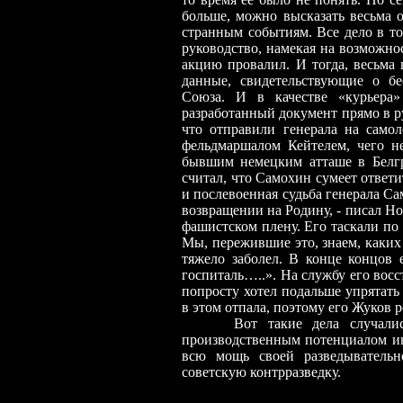
больше, можно высказать весьма 
странным событиям. Все дело в т
руководство, намекая на возможно
акцию провалил. И тогда, весьма
данные, свидетельствующие о бе
Союза. И в качестве «курьера
разработанный документ прямо в р
что отправили генерала на само
фельдмаршалом Кейтелем, чего н
бывшим немецким атташе в Белгр
считал, что Самохин сумеет ответи
и послевоенная судьба генерала С
возвращении на Родину, - писал Но
фашистском плену. Его таскали п
Мы, пережившие это, знаем, каки
тяжело заболел. В конце концов
госпиталь…..». На службу его восс
попросту хотел подальше упрятать
в этом отпала, поэтому его Жуков 
Вот такие дела случал
производственным потенциалом инт
всю мощь своей разведыватель
советскую контрразведку.