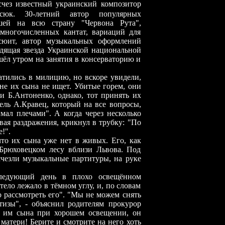
счез известный украинский композитор
юк. 30-летний автор популярных
шей на всю страну "Червона Рута",
 многочисленных кантат, вариаций для
сюит, автор музыкальных оформлений
одящая звезда Украинской национальной
ушёл утром на занятия в консерваторию и
ратились в милицию, но вскоре увидели,
не их сына не ищет. Убитые горем, они
и Б.Антоненко, однако, тот принять их
тель А.Кравец, который на все вопросы,
мал плечами". А когда через несколько
вая раздражения, крикнул в трубку: "По
!".
то их сына уже нет в живых. Его, как
 Брюховецком лесу вблизи Львова. Под
исчезли музыкальные партитуры, на руке
ледующий день в плохо освещённом
ело лежало в тёмном углу, и, по словам
 рассмотреть его". "Мы не можем снять
тизы", - объяснил родителям прокурор
ь им сына при хорошем освещении, он
 матери! Берите и смотрите на него хоть