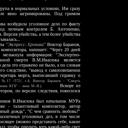
трупа в нормальных условиях. Им сразу
теле явно загримированы. Под гримом
ова возбудила уголовное дело по факту
под личным контролем Б. Антоненко,
 Версия убийства, а тем более убийства
ывалась...
еты
"Экспресс- Хроника"
Виктор Баранов,
композитора, напишет: "Через 20 дней
х мелькнула информация: "Экспертно-
чиной смерти В.М.Ивасюка является
 дела это отражено не было, а по словам
его следствие, "вывод о самоповешении
секретарь морга, выписавший справку о
., №17 /572/, с.4, Виктор Баранов - "Смерть
Вскоре из
ники КГБ" - линк М.-И.)
.
отором, по версии следствия, повесился
ников В.Ивасюка был начальник МУРа
же - талантливый композитор, автор
чный дождь", "С чем сравнить любовь?"
азличных уголовных дел, в том числе
висящее (можно представить себе, какие
л), чтобы пролить хоть какой-либо свет