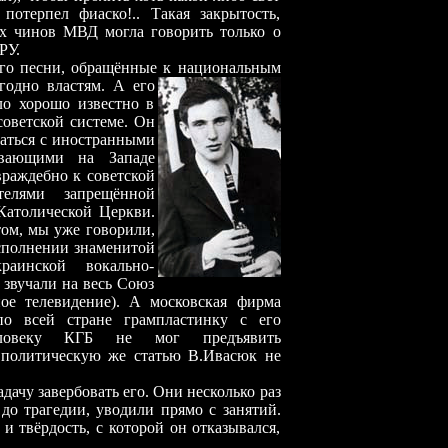
отерпел фиаско!.. Такая закрытость,
их чинов МВД могла говорить только о
РУ.
его песни, обращённые к национальным
годно властям. А его
ло хорошо известно в
оветской системе. Он
чаться с иностранными
ивающими на Западе
раждебно к советской
телями запрещённой
Католической Церкви.
том, мы уже говорили,
исполнении знаменитой
аинской вокально-
 звучали на весь Союз
ое телевидение). А московская фирма
о всей стране грампластинку с его
человеку КГБ не мог предъявить
 политическую же статью В.Ивасюк не
адачу завербовать его. Они несколько раз
 до трагедии, уводили прямо с занятий.
и твёрдость, с которой он отказывался,