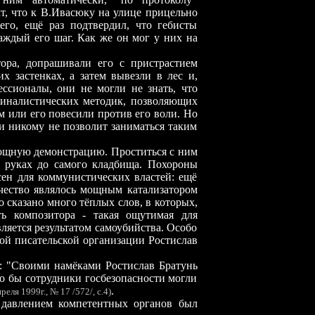
т, что к В.Ивасюку на улице прицельно
го, ещё раз подтвердил, что гебисты
аждый его шаг. Как же он мог у них на
тора, допрашивали его с пристрастием
х застенках, а затем вывезли в лес и,
ссионалы, они не могли не знать, что
иналистических методик, позволяющих
м или его повесили против его воли. Но
и никому не позволит заниматься таким
щную демонстрацию. Проститься с ним
а руках до самого кладбища. Похороны
ен для коммунистических властей: ещё
орчество являлось мощным катализатором
 сказано много тёплых слов, в которых,
ть композитора - такая ощутимая для
ляется результатом самоубийства. Особо
кой писательской организации Ростислав
: "Своими намёками Ростислав Братунь
то бы сотрудники госбезопасности могли
.
еля 1999г., № 17 /572/, с.4)
 давлением компетентных органов был