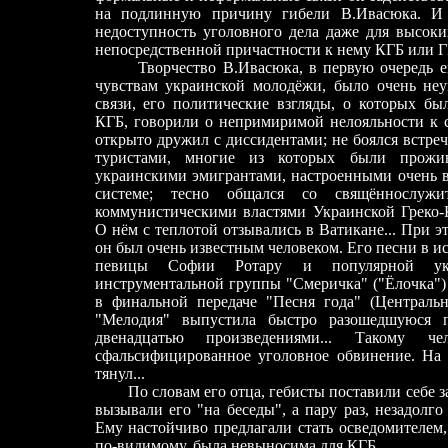
на подлинную причину гибели В.Ивасюка. И п
недоступность уголовного дела даже для высок
непосредственной причастности к нему КГБ или Г
Творчество В.Ивасюка, в первую очередь 
чувствам украинской молодёжи, было очень неу
связи, его политические взгляды, о которых бы
КГБ, говорили о непримиримой нелояльности к с
открыто дружил с диссидентами; не боялся встре
туристами, многие из которых были прож
украинскими эмигрантами, настроенными очень в
системе; тесно общался со свящённослужи
коммунистическими властями Украинской Греко-
О нём с теплотой отзывались в Ватикане... При э
он был очень известным человеком. Его песни в 
певицы Софии Ротару и популярной укр
инструментальной группы "Смеричка" ("Ёлочка")
в финальной передаче "Песня года" (Центральн
"Мелодия" выпустила быстро разошедшуюся п
двенадцатью произведениями... Такому 
сфальсифицированное уголовное обвинение. На
тянул...
По словам его отца, гебисты поставили себе з
вызывали его "на беседы", а пару раз, незадолго
Ему настойчиво предлагали стать осведомителем, 
по-видимому, была невыносима для КГБ.