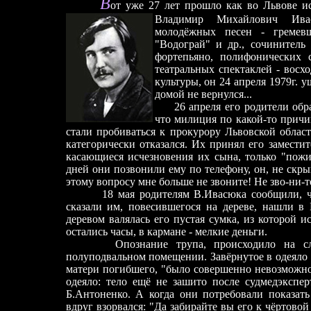
В
от уже 27 лет прошло как во Львове и
Владимир Михайлович Ивас
молодёжных песен - гремев
"Водограй" и др., сочинитель
фортепьяно, полифонических 
театральных спектаклей - восх
культуры, он 24 апреля 1979г. 
домой не вернулся...
2
6 апреля его родители об
что милиция по какой-то причи
стали пробиваться к прокурору Львовской област
категорически отказался. Их принял его замести
касающиеся исчезновения их сына, только "пожи
дней они позвонили ему по телефону, он, не скры
этому вопросу мне больше не звоните! Не зво-ни-те
18 мая родителям В.Ивасюка сообщили, ч
сказали им, повесившегося на дереве, нашли в
деревом валялась его пустая сумка, из которой 
остались часы, в кармане - мелкие деньги.
Опознание трупа, происходило на с
полуподвальном помещении. Завёрнутое в одеяло т
матери погибшего, "было совершенно невозможно
одеяло: тело ещё не зашито после судмедэкспер
Б.Антоненко. А когда они потребовали показат
вдруг взорвался: "Да забирайте вы его к чёртовой