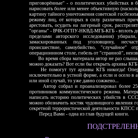
приговорённые" - о политических убийствах в 
нарисовать более или менее объективную (наскол
картину тайного уничтожения советской госбезо
режиму лиц, от которых в силу различных причи
арестовать, осудить на лагерный срок, расстреля
"органы" - ВЧК-ОГПУ-НКВД-МГБ-КГБ - вплоть до 
пределами авторского исследования) убирали
замаскированных под уголовщину, несчаст
происшествие, самоубийство, "случайное" о
операционнном столе, гибель от "странной", неизв
Во время сбора материала автор не раз слыша
можно доказать? Вот если бы открыть архивы КГБ
Не помогут тут архивы КГБ никогда! Опер
исключительно в устной форме, а если и осело в 
или иной случай, то уже давно сожжено...
Автор собрал и проанализировал более 25
противников коммунистического режима. Матери
написать историю политических убийств в ССС
можно обозначить костяк чудовищного явления г
секретной террористической деятельности КПСС п
Перед Вами - одна из глав будущей книги.
ПОДСТРЕЛЕНН