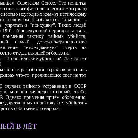
бывшем Советском Союзе. Это попытка
ько позволит фактологический материал)
пасностью неугодных коммунистическому
н нельзя было избавиться "законно" -
ть, упрятать в "психушку". Таких людей
1991г. (последующий период остался за
, применяя тактику тайных убийств,
ный случай, дорожно-транспортное
травление, "неожиданную" смерть на
естно откуда взявшейся болезни...
л:
- Политические убийства?! Да что тут
!
ативные разработки терактов делались
архивах что-то, проливающее свет на тот
0 случаев тайного устранения в СССР
ал, конечно же недостаточный, чтобы
Р. Однако применяя приём обобщения,
осударственных политических убийств -
ротив собственного народа.
ЫЙ В ЛЁТ