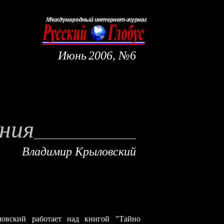
Июнь
200
6
, №
6
пишут
ания
______________
__
_
Владимир
Крыловский
овский работает над книгой "Тайно