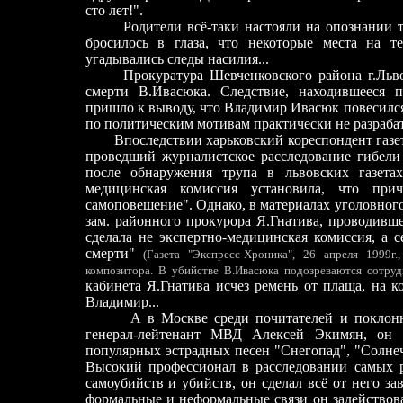
сто лет!".
Родители всё-таки настояли на опознании 
бросилось в глаза, что некоторые места на 
угадывались следы насилия...
Прокуратура Шевченковского района г.Льв
смерти В.Ивасюка. Cледствие, находившееся 
пришло к выводу, что Владимир Ивасюк повесился.
по политическим мотивам практически не разрабат
Впоследствии харьковский кореспондент газ
проведший журналистское расследование гибели 
после обнаружения трупа в львовских газета
медицинская комиссия установила, что при
самоповешение". Однако, в материалах уголовного
зам. районного прокурора Я.Гнатива, проводивш
сделала не экспертно-медицинская комиссия, а 
смерти"
(Газета "Экспресс-Хроника", 26 апреля 1999г
композитора. В убийстве В.Ивасюка подозреваются сотруд
кабинета Я.Гнатива исчез ремень от плаща, на к
Владимир...
А в Москве среди почитателей и поклон
генерал-лейтенант МВД Алексей Экимян, он 
популярных эстрадных песен "Снегопад", "Солне
Высокий профессионал в расследовании самых р
самоубийств и убийств, он сделал всё от него за
формальные и неформальные связи он задействова