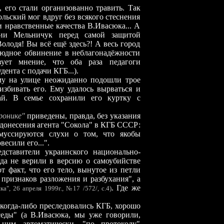
 его стали организованно травить. Так
льский мог вдруг без всякого стеснения
и нравственные качества В.Ивасюка... А
ории Мельничук перед самой защитой
олодя! Вы всё ещё здесь?! А весь город
людное обвинение в неблагонадёжности
вует мнение, что оба раза педагоги
ента с подачи КГБ...).
му на улице неожиданно подошли трое
избивать его. Ему удалось вырваться и
ай. В семье сохранили его куртку с
ронике"
приведены, правда, без указания
донесения агента "Сокола" в КГБ СССР:
муссируются слухи о том, что якобы
есили его...".
дставители украинского национально-
да не верили в версию о самоубийстве
т факт, что его тело, вынутое из петли
 признаков разложения и разбухания", а
. Где же
а", 26 апреля 1999г., №17 /572/, с.4)
 когда-либо преследовались КГБ, хорошо
седы" (а В.Ивасюка, мы уже говорили,
ним автоматически, "по протоколу"