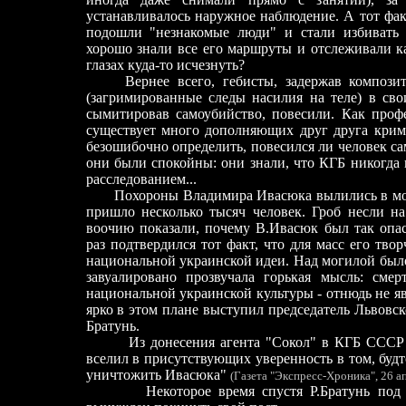
устанавливалось наружное наблюдение. А тот фак
подошли "незнакомые люди" и стали избивать е
хорошо знали все его маршруты и отслеживали к
глазах куда-то исчезнуть?
Вернее всего, гебисты, задержав компози
(загримированные следы насилия на теле) в свои
сымитировав самоубийство, повесили. Как профе
существует много дополняющих друг друга крим
безошибочно определить, повесился ли человек са
они были спокойны: они знали, что КГБ никогда 
расследованием...
Похороны Владимира Ивасюка вылились в мо
пришло несколько тысяч человек. Гроб несли н
воочию показали, почему В.Ивасюк был так опас
раз подтвердился тот факт, что для масс его тв
национальной украинской идеи. Над могилой было
завуалировано прозвучала горькая мысль: смер
национальной украинской культуры - отнюдь не яв
ярко в этом плане выступил председатель Львовс
Братунь.
Из донесения агента "Сокол" в КГБ СССР
вселил в присутствующих уверенность в том, буд
уничтожить Ивасюка"
(Газета "Экспресс-Хроника", 26 апр
Некоторое время спустя Р.Братунь под