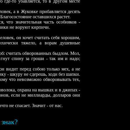
де-то убавляется, то в другом месте
ек, а в Жуковке прибавляется десять
. Благосостояние оставшихся растет.
то значительная часть особняков -
чники не воруют кирпичи.
овек, он хочет считать себя хорошим,
ихически тяжело, а ворам душевные
б: считать обворованных быдлом. Мол,
 гнут спину за гроши - так им и надо;
видит перед собою только мех, а не
ку - шкуру не сдерешь, ходи без шапки.
у что невозможно обворовывать тех,
олока, охрана на вышках и в джипах -
онов, если не миллиарды, долларов они
о не спасает. Значит - от нас.
 знак?