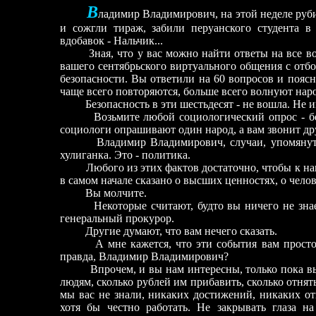
В
ладимир Владимирович, на этой неделе руб
и сожгли тираж, забили перуанского студента в
вдобавок - Нальчик...
Зная, что у вас можно найти ответы на все во
вашего сентябрьского виртуального общения с отбо
безопасности. Вы ответили на 60 вопросов и поясн
чаще всего повторяются, больше всего волнуют нар
Безопасность в эти шестьдесят - не вошла. Не и
Возьмите любой социологический опрос - безо
социологи опрашивают один народ, а вам звонит др
Владимир Владимирович, случаи, упомянутые в
хулиганка. Это - политика.
Любого из этих фактов достаточно, чтобы к наци
в самом начале сказано о высших ценностях, о чело
Вы молчите.
Некоторые считают, будто вы ничего не знаете
генеральный прокурор.
Другие думают, что вам нечего сказать.
А мне кажется, что эти события вам просто н
правда, Владимир Владимирович?
Впрочем, и вы нам интересны, только пока вы - 
людям, сколько рублей им прибавить, сколько отнять
мы вас не знали, никаких достижений, никаких от
хотя бы честно работать. Не закрывать глаза на