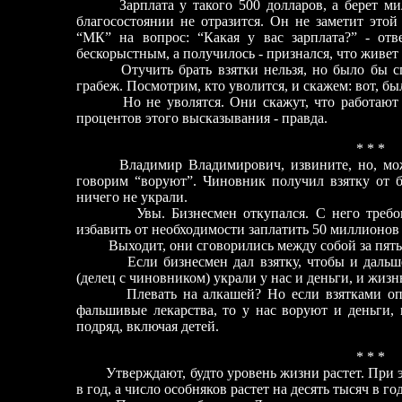
Зарплата у такого 500 долларов, а берет милл
благосостоянии не отразится. Он не заметит этой
“МК” на вопрос: “Какая у вас зарплата?” - отв
бескорыстным, а получилось - признался, что живет н
Отучить брать взятки нельзя, но было бы спра
грабеж. Посмотрим, кто уволится, и скажем: вот, бы
Но не уволятся. Они скажут, что работают “не
процентов этого высказывания - правда.
* * *
Владимир Владимирович, извините, но, может
говорим “воруют”. Чиновник получил взятку от б
ничего не украли.
Увы. Бизнесмен откупался. С него требовал
избавить от необходимости заплатить 50 миллионов 
Выходит, они сговорились между собой за пять, а
Если бизнесмен дал взятку, чтобы и дальше т
(делец с чиновником) украли у нас и деньги, и жизнь
Плевать на алкашей? Но если взятками оплач
фальшивые лекарства, то у нас воруют и деньги, 
подряд, включая детей.
* * *
Утверждают, будто уровень жизни растет. При эт
в год, а число особняков растет на десять тысяч в год