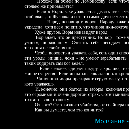
Похоже на обмен по Ломоносову: если что-то г
столько же прибавляется.
Если в Норильске убавляется десять тысяч челов
особняков, то Жуковка и есть то самое другое место
...Народ ненавидит воров. Народу кажется, ч
украдена, хотя всем понятно, что чиновники-взято
Хуже другое. Воры ненавидят народ.
Вор знает, что он преступник. Но вор - тоже чел
умным, порядочным. Считать себя негодяем пс
терзания не свойственны.
Чтобы воровать и уважать себя, есть один спосо
эти уроды, нищие, лохи - не умеют зарабатывать,
таких обдирать сам бог велел.
Если человек сдирает шкуру с кролика, то он 
живое существо. Если испытываешь жалость к кроли
Чиновники-воры презирают серую массу, потом
кого уважаешь.
И, конечно, они боятся: их заборы, колючая пров
это огромный и очень дорогой страх. Сотни милли
тратят на свою защиту.
От кого? От заказного убийства, от снайпера ничт
Как вы думаете, чем это кончится?
М
олчание -