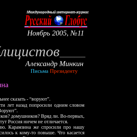
Ноябрь
2005, №
11
блицистов
__
_
____
Александр Минкин
Письма
Президенту
ина
ее сказать - “воруют”.
 лет назад попросили одним словом
Воруют”.
ов? домушников? Вряд ли. Во-первых,
тут Россия ничем не отличается.
 Карамзина же спросили про нашу
силось к кому-то повыше. Что касается