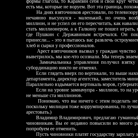
формы глагола, то Карамзин себя и свой круг четк
есть мы, которые не воруем. Вот эта граница, похоже
На днях взяточников арестовали, по телевизору 
нечаянно высунулся - маленький, но очень воз
миллион, и не успел он его пересчитать, как навал
стать миллионером, а к Галкину не пошел играть, 
где Пушкин с Державиным встречался. Он пош
принесли... - это я пытаюсь вас развлечь остроумием
хлеб и сырки у профессионалов.
Арест взяточников вызвал у граждан чувство гл
выветрилось, мы кое-что осознали. Мы теперь знаем
Замначальника управления получил взятку в
субординацию никто не отменял.
Если глядеть вверх по вертикали, то выше наход
департамента, директор агентства, заместитель мини
Параллельно вздымается вертикаль мэров, губернато
Если на уровне замначупра - миллион, то на уро
не меньше ста миллионов.
Понимаю, что вы ничего с этим поделать не мо
поскольку милиция тоже коррумпированна, то лучше 
арестовать.)
Владимир Владимирович, предлагаю гуманный с
чиновникам. Вы ее недавно повысили во много ра
попробуем ее отменить.
Пусть чиновники платят государству зарплату за 