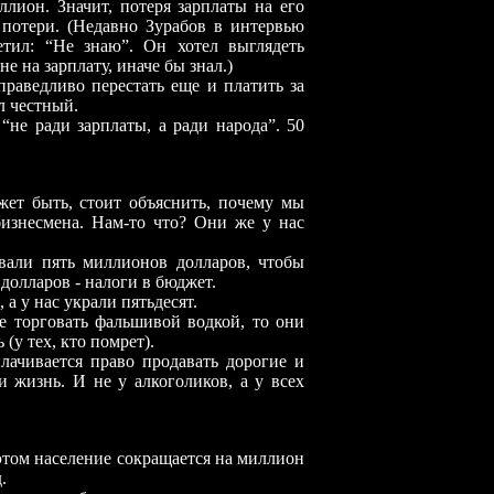
ион. Значит, потеря зарплаты на его
 потери. (Недавно Зурабов в интервью
етил: “Не знаю”. Он хотел выглядеть
е на зарплату, иначе бы знал.)
ведливо перестать еще и платить за
л честный.
 ради зарплаты, а ради народа”. 50
 быть, стоит объяснить, почему мы
изнесмена. Нам-то что? Они же у нас
и пять миллионов долларов, чтобы
долларов - налоги в бюджет.
 у нас украли пятьдесят.
орговать фальшивой водкой, то они
 (у тех, кто помрет).
ивается право продавать дорогие и
и жизнь. И не у алкоголиков, а у всех
ом население сокращается на миллион
.