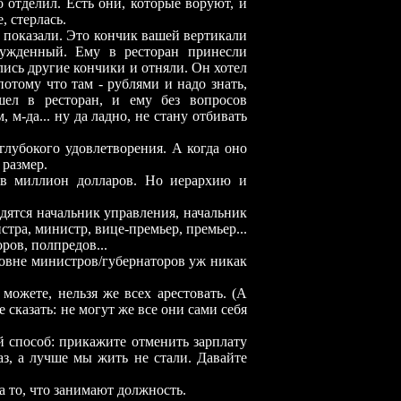
о отделил. Есть они, которые воруют, и
, стерлась.
показали. Это кончик вашей вертикали
бужденный. Ему в ресторан принесли
ились другие кончики и отняли. Он хотел
потому что там - рублями и надо знать,
ел в ресторан, и ему без вопросов
, м-да... ну да ладно, не стану отбивать
убокого удовлетворения. А когда оно
 размер.
 миллион долларов. Но иерархию и
ятся начальник управления, начальник
стра, министр, вице-премьер, премьер...
ров, полпредов...
вне министров/губернаторов уж никак
жете, нельзя же всех арестовать. (А
сказать: не могут же все они сами себя
пособ: прикажите отменить зарплату
з, а лучше мы жить не стали. Давайте
то, что занимают должность.