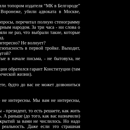
или топором издателя “МК в Белгороде”
 Воронеже, убили адвоката в Москве,
просы, перечитал полную стенограмму
рным народом. За три часа - ни слова о
яли не раз, что выбрали такие, которые
од.
нтересно? Не волнует?
пасность в первой тройке. Выходит,
угой?
 начале письма, - не бытовуха, не
и обратился гарант Конституции (там
веческой жизни).
, будто до вас не может дозвониться
е интересны. Мы вам не интересны,
президент, то есть решаете, как жить
. А раньше (до того, как вас назначили)
крытий за вами не числилось. Но надо
 реальность. Даже если это страшная