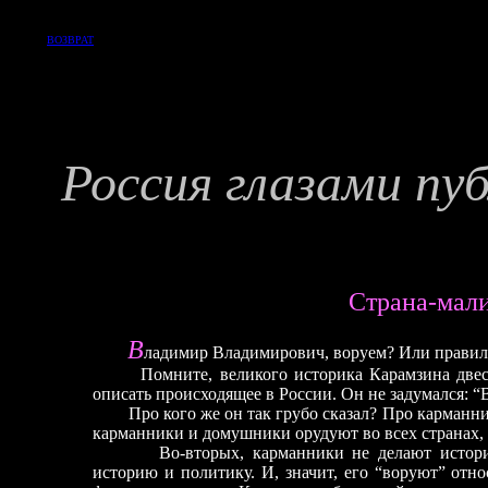
ВОЗВРАТ
Россия глазами пу
Страна-мал
В
ладимир Владимирович, воруем? Или правильн
Помните, великого историка Карамзина двести
описать происходящее в России. Он не задумался: “
Про кого же он так грубо сказал? Про карманник
карманники и домушники орудуют во всех странах, 
Во-вторых, карманники не делают историю.
историю и политику. И, значит, его “воруют” отно