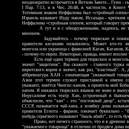
неоднократно встречается в Ветхом Завете... Гуни - 
I Пар. 7:13, и в Чис. 26:48, в частности, в Книге
Тотемным знаком Неффалима был «стройный олень».
Израиль называет Иуду львом, Иссахара - крепким о
Неффалима «стройным оленем, который говорит прек
А тут и я с обнаруженными, надеюсь, не толь
мнением.
Задумайтесь - почему тюркские и повязанны
правители каганами назывались. Может кто-то зн
монгола или украинца с фамилией Каган, Каганов, Ка
- почему-то евреи. Некоторые, правда, имеют вполне
Есть ещё один термин для тюркских и монгольски
значит "защитник". Вы скажите - главного турка н
ивритского корня и значит, как раз, "властный". А, 
аббревиатура ХАН - означающая "уважаемый товар
Азии этот термин служит приставкой к имени со
уважают, зовётся Чингис-ханом, а приятель мой Боба
ханом. Я никаких тюркских языков не знаю и вынуж
Иерусалиме есть театр Хан, устроенный в бывше
объяснили, что "хан" - это "постоялый двор", кстат
СССР, называется чай-хана, а хозяйку дома называ
правителя Египта - фараон, означает буквально - "
нибудь серьёзного называют "бааль абайт", то есть бу
Право, нет ничего странного, что и в древние в
"уважаемого товарища" в отличии от бродяги дома н