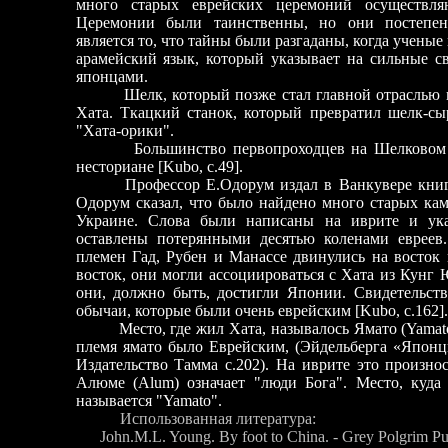
много старых еврейских церемоний осуществляю
Церемонии были таинственны, но они постепен
является то, что тайны были разгаданы, когда учены
арамейский язык, который указывает
на
сильные св
японцами.
Шелк, который позже стал главной отраслью п
Хата. Ткацкий станок, который превратил шелк-сы
"Хата-орики".
Большинство первопроходцев на Шелковом Пут
несториане [Kubo, с.49].
Профессор Е.Одорум издал в Ванкувере книгу 
Одорум сказал, что было найдено много старых ка
Украине. Слова были написаны на иврите и ук
оставлены потерянными десятью коленами евреев.
племен Гад, Рубен и Манассе двинулись на восток
восток, они могли ассоциироваться с Хата из Кунг 
они, должно быть, достигли Японии. Свидетельст
обычаи, которые были очень еврейским [Kubo, с.162].
Место, где жил Хата, называлось Ямато (Yamato),
племя ямато было Еврейским, (Эйдельберга «Японц
Издательство Тамма с.202). На иврите это произнос
Алюме (Alum) означает "люди Бога". Место, куд
называется "Yamato".
Использованная литература:
John.M.L. Young. By foot to China. - Grey Polgrim Pu