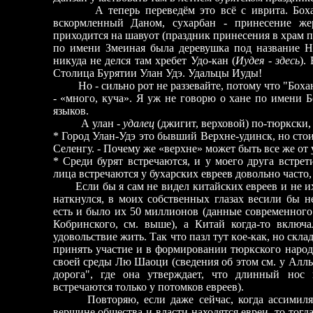
А теперь переведём это всё с иврита. Боха
вскормленный Даном, сухарбан - принесение же
приходится на шавуот (праздник принесения в храм п
по имени Змеиная была деревушка под название Н
никуда не делся там хребет Удо-кан (
Иудея - здесь
).
Столица Бурятии Улан Удэ. Удальцы Иуды!
Но - сильно рот не раззевайте, потому что "Бохан
- «много, куча». Я уж не говорю о хане по имени
языков.
А улан -
удалец
(джигит, верховой) по-тюркски,
* Город Улан-Удэ это бывший Верхне-удинск, но сто
Селенгу. - Почему же «верхне» может быть все же от 
* Среди бурят встречаются, и у моего друга встрет
лица встречаются у бухарских евреев довольно часто,
Если бы я сам не видел китайских евреев и не и
наткнулся, в моих собственных глазах весили бы 
есть и было их 50 миллионов (данные современного
Кобринского, см. выше), а Китай когда-то включ
удовольствие жить. Так что пазл тут кое-как, но скл
принять участие и в формировании тюркского народ
своей среды Лю Шаоци (сведения об этом см. у Алл
дорога", где она утверждает, что длинный нос
встречаются только у потомков евреев).
Повторяю, если даже сейчас, когда ассимиляци
вершине общества и власти находятся евреи, то тогд