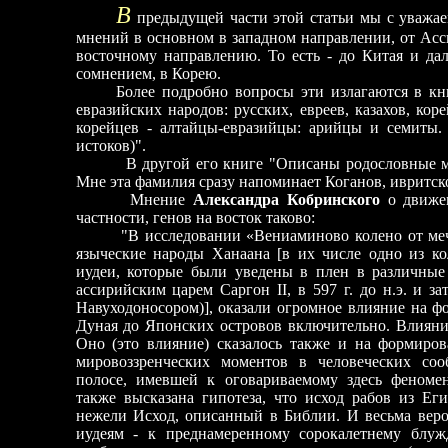
В
предыдущей части этой статьи мы с уважа
мнений в основном в западном направлении, от Асс
восточному направлению. То есть - до Китая и да
сомнением, в Корею.
Более подробно вопросы эти излагаются в к
евразийских народов: русских, евреев, казахов, ко
корейцев - алтайцы-евразийцы: арийцы и семиты.
истоков)".
В другой его книге "Описаны родословные мног
Мне эта фамилия сразу напоминает Коганов, ивритск
Мнение
Александра Кобринского
о движен
частности, генов на восток таково:
"В исследовании «Вениаминово колено от меча 
языческие народы Ханаана [в их числе одно из к
иудеи, которые были уведены в плен в различные 
ассирийским царем Саргон II, в 597 г. до н.э. и за
Навуходоносором)], оказали огромное влияние на ф
Дуная до Японских островов включительно. Влияни
Оно (это влияние) сказалось также и на формиров
мировоззренческих моментов в человеческих соо
полосе, имевшей к оговариваемому здесь феноме
также высказана гипотеза, что исход рабов из Ег
нежели Исход, описанный в Библии. И весьма веро
иудеям - к преднамеренному сорокалетнему блу