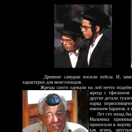
Древние самураи носили пейсы. И, заметьте
характерно для монголоидов.
Жрецы синто одевали на лоб нечто подобное 
жреца
с тфилином 
другие детали туале
наряд первосвящен
имением баранов, в 
Лет сто назад был
Мальчика привязы
приносили в жертву 
как агнец, запутал