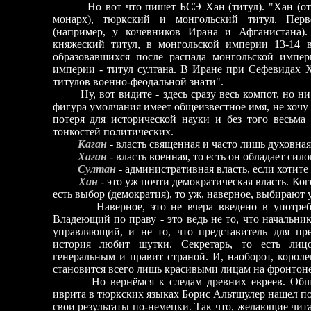
Но вот что пишет БСЭ Хан (титул). "Хан (от тюр
монарх), тюркский и монгольский титул. Перв
(например, у кочевников Ирана и Афганистана)
княжеский титул, в монгольской империи 13-14 вв
образовавшихся после распада монгольской импер
империи - титул султана. В Иране при Сефевидах Х.
титулов военно-феодальной знати".
Ну, вот видите - здесь сразу весь компот, но ни 
фигура умолчания имеет общеизвестное имя, не хочу 
потеря для исторической науки и без того весьма
тонкостей политических.
Каган
- власть священная и часто лишь духовная
Хаган
- власть военная, то есть он обладает си
Султан
- административная власть, если хотите
Хан
- это уж почти демократическая власть. Ког
есть выбор (демократия), то уж, наверное, выбирают
Наверное
,
это не вчера введено в употреб
Владеющий по праву - это ведь не то, что начальник
управляющий, и не то, что представитель для пр
история любит шутки. Секретарь, то есть лицо
генеральным и правит страной. И, наоборот, корол
становится всего лишь красивыми лицам на фронтоне 
Но вернёмся к следам древних евреев. Общее 
иврита в тюркских языках Борис Альтшулер нашел по
свои результаты по-немецки. Так что, желающие чит