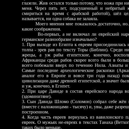
глазели. Жив остался только потому, что ножа при 
меня. Через пять лет, подсушенный и небритый к
смириться на время с арабской работой), шёл ц
называется, ни одна собака не залаяла.
Моего мнения мне показалось достаточно, но... 
какие соображения.
Во-первых, а не включал ли еврейский народ в
германское разнообразие изначально?
1. При выходе из Египта к евреям присоединилась
толпа - эрев рав по тексту Торы (Библии). Среди н
жрецы, а уж рабы египетские, конечно, восполь
Африканцы среди рабов скорее всего были в больш
всего побежали вверх по течению Нила. Азиаты и
Самые последние археологические раскопки (Арк
аналог его в Европе и вовсе три года назад) по
цивилизации даже древней египетской, а значит был
и уж, конечно, в Египет.
2. При царе Давиде в состав еврейского народа 
(эдоминитяне).
3. Сын Давида Шломо (Соломон) собрал себе жён и
(вместе с наложницами - тысячу) и, увы, даже разре
построенном.
4. Когда часть евреев вернулась из вавилонского 
евреек. О мужьях не-евреях в текстах Танаха (Ветхог
таких было меньше.