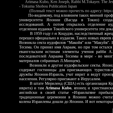
Arimasa Kubo, Ken Joseph, Rabbi M.Tokayer. The Jesus,
- Tokuma Shobou Publication Japan
(Полный текст можно прочесть по адресу: https:/
По-видимому, под влиянием таких мнений профес
университета Японии (Васэда в Токио) созд
исследований. А потом открылось отделение иу
отделения иудаики Токийского университета эти дока
В 1959 году г-н Коцудзи, наследственный жрец н
перешел официально в иудаизм. Таких новых евреев 
Возникла секта иудофилов "Макойя" или "Макуйя". Е
Тесима. Он принял имя Авраaм, но при том остался
евангельским истинам элементы учения рабби А.
последователей Авраaма Тесимы в мире - во многи
материалов собранных Л.Минцем).
Возникли и другие иудофильские секты. Японцев
содержат гостиницы для приезжающих туристов-
дружбы Япония-Израиль, учат иврит и ведут произ
населения. Регулярно приезжают в Иерусалим.
В штате Мериленд (США) есть организация Кулану
иврита) и там
Arimasa Kubo
, японец и христиански
английски в своей статье «Израильтяне приб
традиционные церемонии в Японии можно считат
колена Израилевы дошли до Японии. И вот некоторы