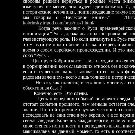
свободы решили вернуться в родные места (кимм
язычеству не менее, чем иудеи единобожию). И, 
исторические источники, подтверждающие такую во
мы говорим о «Велесовой книге»."
/Цитат
kobrinsky.tripod.com/brus/rus-1.html/
Когда речь заходит о Руси древнееврейской, 
организация "Русь", державшая под контролем шёлко
главенствующую роль. Но если взглянуть на Русь гла
этом пути не просто были и бывали евреи, а жили
время о своём еврейском происхождении. И это им
союз "Русь".
Цитирую Кобринского: "...мы находим, что евреи
в формировании всех славянских этносов без исключ
если и существовала как таковая, то ее роль в фор
рядовым явлением - всего лишь толикой в историческ
Но это, как понятно, всего лишь мнение, а есть 
объективная база.?
Конечно, есть. Это
следы
.
Цепь прошедших событий оставляет
следы
. 
отстоят события прошлого, тем меньше остаётся сле
знание. По этой причине научная честность состоит
исследовать не единственную версию, а все верси
сейчас следами. Конечно, каждой версии, если есть 
свою степень истинности и преподавать школьникам 
максимальна на данный момент, то есть в соответ