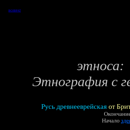
ВОЗВРАТ
эт
Этнография с г
Вл
Русь древнееврейская
от Бри
О
кончани
Начало
зде