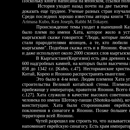
Поскольку книги написаны на японском, ссылки пол
История уходит назад почти на две тысячи лет
доказать еще труднее. Ученые разных стран изучали
Среди последних хорошо известны авторы книги "Е
Arimasa Kubo, Ken Joseph, Rabbi M.Tokayer.
Происхождение темы уходит в нынешний Казахста
было племя по имени Хата, которое жило в усть
кыргызской сказке говорится: "Люди, которые люби
стали прародителями японцев, а те, кто любили
кыргызами". Подобная сказка есть и в Японии. Фак
и даже используют около 2000 схожих слов кыргызск
В Кыргызстане(Киргизии) есть два древних кла
600 надгробных камней, на которых были высечены 
858 до 1342 г.г. [Kubo, с.47]. Несторианские хрис
Китай, Корею и Японию распространять евангелие.
Это было в 4-м веке. Людям племени Хата угро
строительства Великой китайской стены. Племен
прибежище у императора, правителя Японии. Всего б
с.127]. Хата служили в качестве высоких советнико
человека по имени Шотоку-таиши (Shotoku-taishi), 
конституции. Хата были сторонниками еврейс
поклонения в синагоге в Японии. Позже большее 
территории всей Японии.
Чутей разрешил им строить то, что называется с
напоминает еврейскую синагогу. Есть храм императо