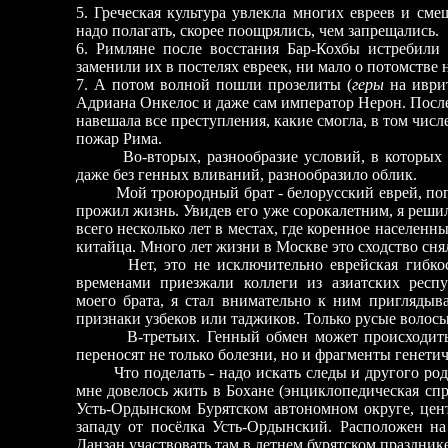
5. Греческая культура увлекла многих евреев и сме
надо полагать, скорее поощрялись, чем запрещались.
6. Римляне после восстания Бар-Кохбы истребили
заменили их в постелях евреек, ни мало о потомстве н
7. А потом волной пошли прозелиты (
геры
на иврит
Адриана Онкелос и даже сам император Нерон. После
навешала все преступления, какие смогла, в том чис
пожар Рима.
Во-вторых, разнообразие условий, в которых п
даже без генных вливаний, разнообразило облик.
Мой троюродный брат - белорусский еврей, попав
прожил жизнь. Увидев его уже сорокалетним, я решил,
всего несколько лет в местах, где коренное населен
китайца. Много лет жизни в Москве это сходство сня
Нет, это не исключительно еврейская гибкость
временами приезжали коллеги из азиатских респ
моего брата, я стал внимательно к ним приглядыв
признаки узбеков или таджиков. Только русые волосы
В-третьих. Генный обмен может происходить и
переносят не только болезни, но и фрагменты генети
Что поделать - надо искать следы и другого рода.
мне довелось жить в Бохане (энциклопедическая спр
Усть-Ордынском Бурятском автономном округе, цент
западу от посёлка Усть-Ордынский. Расположен на
Данзан участвовать там в летнем бурятском празднике