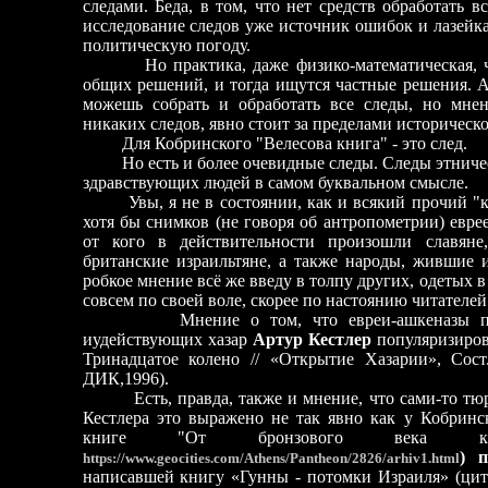
следами. Беда, в том, что нет средств обработать 
исследование следов уже источник ошибок и лазейка 
политическую погоду.
Но практика, даже физико-математическая, част
общих решений, и тогда ищутся частные решения. А 
можешь собрать и обработать все следы, но мне
никаких следов, явно стоит за пределами историческо
Для Кобринского "Велесова книга" - это след.
Но есть и более очевидные следы. Следы этничес
здравствующих людей в самом буквальном смысле.
Увы, я не в состоянии, как и всякий прочий "ку
хотя бы снимков (не говоря об антропометрии) еврее
от кого в действительности произошли славяне,
британские израильтяне, а также народы, жившие
робкое мнение всё же введу в толпу других, одетых 
совсем по своей воле, скорее по настоянию читателей
Мнение о том, что евреи-ашкеназы произ
иудействующих хазар
Артур Кестлер
популяризиров
Тринадцатое колено // «Открытие Хазарии», Сост
ДИК,1996).
Есть, правда, также и мнение, что сами-то тюрк
Кестлера это выражено не так явно как у Кобринс
книге "От бронзового века к
)
https://www.geocities.com/Athens/Pantheon/2826/arhiv1.html
написавшей книгу «Гунны - потомки Израиля» (цита