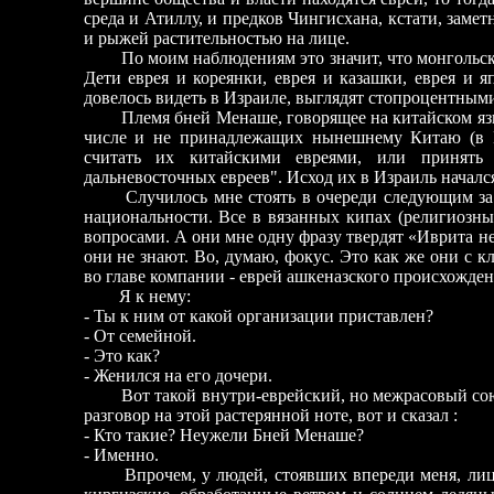
среда и Атиллу, и предков Чингисхана, кстати, заме
и рыжей растительностью на лице.
По моим наблюдениям это значит, что монгольски
Дети еврея и кореянки, еврея и казашки, еврея и я
довелось видеть в Израиле, выглядят стопроцентным
Племя бней Менаше, говорящее на китайском языке
числе и не принадлежащих нынешнему Китаю (в 
считать их китайскими евреями, или принять
дальневосточных евреев". Исход их в Израиль началс
Случилось мне стоять в очереди следующим за м
национальности. Все в вязанных кипах (религиозный
вопросами. А они мне одну фразу твердят «Иврита не
они не знают. Во, думаю, фокус. Это как же они с к
во главе компании - еврей ашкеназского происхожден
Я к нему:
- Ты к ним от какой организации приставлен?
- От семейной.
- Это как?
- Женился на его дочери.
Вот такой внутри-еврейский, но межрасовый союз
разговор на этой растерянной ноте, вот и сказал :
- Кто такие? Неужели Бней Менаше?
- Именно.
Впрочем, у людей, стоявших впереди меня, лица 