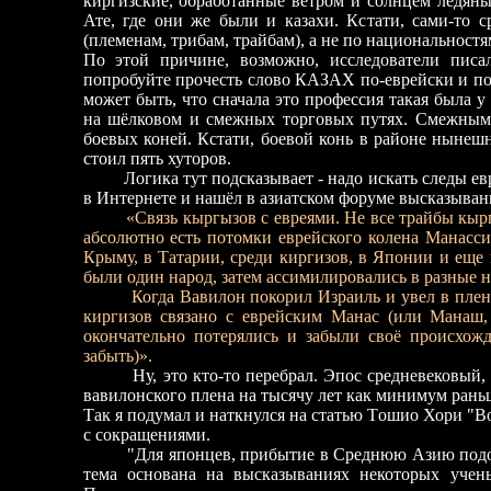
киргизские, обработанные ветром и солнцем ледяны
Ате, где они же были и казахи. Кстати, сами-то 
(племенам, трибам, трайбам), а не по национальностя
По этой причине, возможно, исследователи писал
попробуйте прочесть слово КАЗАХ по-еврейски и п
может быть, что сначала это профессия такая была у
на шёлковом и смежных торговых путях. Смежным
боевых коней. Кстати, боевой конь в районе ныне
стоил пять хуторов.
Логика тут подсказывает - надо искать следы евре
в Интернете и нашёл в азиатском форуме высказыван
«Связь кыргызов с евреями. Не все трайбы кыр
абсолютно есть потомки еврейского колена Манассия
Крыму, в Татарии, среди киргизов, в Японии и еще 
были один народ, затем ассимилировались в разные 
Когда Вавилон покорил Израиль и увел в плен к
киргизов связано с еврейским Манас (или Манаш,
окончательно потерялись и забыли своё происхожд
забыть)».
Ну, это кто-то перебрал. Эпос средневековый, а 
вавилонского плена на тысячу лет как минимум рань
Так я подумал и наткнулся на статью Tошио Хори
"Во
с сокращениями.
"Для японцев, прибытие в Среднюю Азию подобн
тема основана на высказываниях некоторых учен