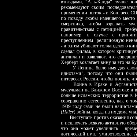
взглядами, "Аль-Каида" лучше по
рекомендуют своим последовател
применении пыток - и Конгресс С
по поводу якобы имевшего место 
смертника, чтобы взрывать му
правительствам с петицией, требу
например, в случае с приняти
преступлением "религиозную ненав
- и затем убивают голландского кин
сделал фильм, в котором критикуе
англичан и заявляют, что соверши
Херберт возлагает вину за это на Бу
У Ленина было имя для свои
идиотами", потому что они были
интересах России, чтобы понять, ч
Война в Ираке и Афганистане 
мусульман на Ближнем Востоке и в
больше исламских террористов в И
совершенно естественно, как о то
1939 году сами не были нацистами
(
Hitler
) войны, когда на их дома уп
Выступать против оказания сопро
и исключать всякую активную оборо
что она может увеличить - времен
логический путь: умиротворение. А