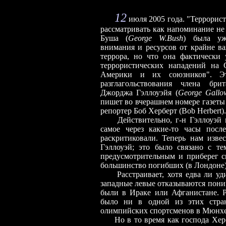
12
июля 2005 года. "Террорис
рассматривать как напоминание не 
Буша (
George W.Bush
) была уж
внимания и ресурсов от крайне в
террора, но что она фактически 
террористических нападений на
Америки и их союзников". Э
разглагольствования члена брит
Джорджа Гэллоуэйя (
George Gallo
пишет во вчерашнем номере газет
репортер Боб Херберт (Bob Herbert).
Действительно, г-н Гэллоуэй
самое через какие-то часы посл
раскритиковали. Теперь нам извес
Гэллоуэй; это было связано с тем
предусмотрительным и приберег с
большинство погибших (в Лондоне)
Расстраивает, хотя едва ли у
западные левые отказываются пони
были в Ираке или Афганистане. 
было ни в одной из этих стран
олимпийских спортсменов в Мюнхе
Но в то время как господа Хе