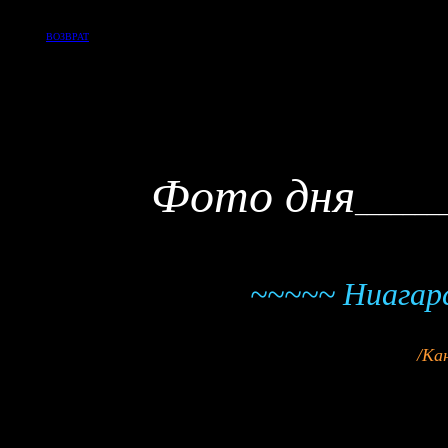
ВОЗВРАТ
Фото
дня
_______
~~~~~
Ниагар
/
Ка