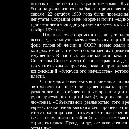
школах начали вести на украинском языке. Льв
были национализированы банки, промышленные
евреям. 22 октября 1939 года были проведены
депутаты Собрания были избраны почти «единог
присоединении западноукраинских земель к ССС
ноября 1939 года.
Именно с этого времени начали устанавлива
всего, туда хлынули тысячи советских, партий
фоне голодной жизни в СССР, новые земли в
которых не могли и мечтать на местах прежне
имущество. В частных магазинах они начали
Советском Союзе всегда были в страшном деф
покупательским «спросом», начали припрятыва
конфискаций «буржуазного имущества», которое
власти.
С приходом большевиков произошла полная с
автоматически перестали существовать преж
различного толка общественные организации и
руки приехавших партийных функционеров, д
люмпены. «Объективной реальностью того вре
евреев, также очень высоким был процент это
итоге провоцировало антисемитские настроения к
начала германо-советской войны…», - отмечают
отрицать нельзя. Правда и другое: вскоре евре
этом ниже.