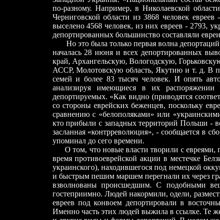
по-разному. Например, в Николаевской области 
Черниговской области из 3868 человек евреев -
выселено 4568 человек, из них евреев - 2793, у
депортированных большинство составляли евреи. 
Но это была только первая волна депортаций. Е
началась 28 июня и всех депортированных выво
край, Архангельскую, Вологодскую, Горьковску
АССР, Молотовскую область, Якутию и т. д. В 
семей и более 83 тысяч человек. И опять ав
анализируя имеющиеся в их распоряжении 
депортируемых. «Как видно (приводятся соотве
со стороны еврейских беженцев, поскольку евр
сравнению с «белополяками» или «украинскими 
кто прибыли с западных территорий Польши - в
засланная «контрреволюция», - сообщается в сбо
упоминал до сего времени.
О том, что новые власти творили с евреями,
время противоеврейской акции в местечке Белзи
украинского), находившегося под немецкой окку
и быстрым пешим маршем перегнали их через гра
взволнованы происшедшим. С подобными веща
гостеприимно. Людей накормили, одели, размести
евреев под конвоем депортировали в восточные
Именно часть этих людей выжила в ссылке. Те же