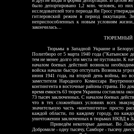
и другие виды и формы депортаций. В целом же
было депортировано 1,2 млн. человек, из ни
исследователей того периода Ян Гросс утверждае
гитлеровский режим в период оккупации. Зн
неприспособленных к новым условиям жизни, 
закончилась…
ТЮРЕМНЫЙ ГЕНО
Тюрьмы в Западной Украине и Белоруссии 
Политбюро от 5 марта 1940 года (
"
Катынское д
тем не менее долго эти места не пустовали. К
началом боевых действий возникла необходим
войска начали быстро отступать Возникла угро
июня 1941 года, на второй день войны, во вс
заместителя Народного Комиссара Внутренн
контингента в восточные районы страны. По до
время емкость 63 тюрем Украины составляла окол
73 тысяч заключенных. С началом боевых действ
что в тех сложнейших условиях всех эвакуи
значительную часть «контингента» просто ра
каждой области, по каждому городу, по кажд
уничтожении заключенных в тюрьмах НКВД в Зап
Приведём некоторые данные. Во Львове ра
Добромиле - одну тысячу, Самборе - тысячу двест