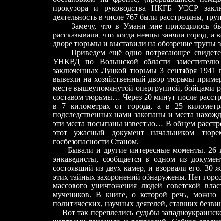
прокурора и руководства НКГБ УССР заклю
деятельность в числе 767 были расстреляны, тр
Замечу, что в Умани мне приходилось быва
рассказывали, что когда немцы заняли город, а 
дворе тюрьмы и выставили на обозрение трупы 
Приведем ещё одно потрясающее свидетельс
УНКВД по Волынской области заместителю
заключенных Луцкой тюрьмы 3 сентября 1941 го
вывезли на хозяйственный двор тюрьмы пример
месте вышеупомянутой опергруппой, бойцами 
составом тюрьмы…
Через 20 минут после расст
в 7 километрах от города, а в 25 киломе
подследственных нами закопаны и места нахожде
эти места посыпаны известью… В общем расстре
этот ужасный документ начальником тюр
госбезопасности Станом.
Бывали и другие интересные моменты. 26 ию
энкаведисты, сообщается в одном из докуме
состоявший из двух камер, и взорвали его. 30
этих тайных захоронений обнаружены. Нет города
массового уничтожения людей советской влас
мучеников. В книге, о которой речь, можно
политических, научных деятелей, ставших безв
Вот так переплелись судьбы западноукраинског