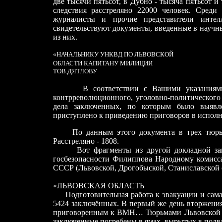
две тысячи пятьсот, в Дубно - тысяча пятьсот и
следствия расстреляно 22000 человек. Среди 
журналисты и прочие представители интел
свидетельствуют документы, введенные в науч
из них.
«
НАЧАЛЬНИКУ УНКВД ПО ЛЬВОВСКОЙ
ОБЛАСТИ КАПИТАНУ МИЛИЦИИ
ТОВ.ДЯТЛОВУ
В соответствии с Вашими указаниями в 
контрреволюционного, уголовно-политического
дела заключенных, по которым было выявле
приступлено к приведению приговоров в испол
По данным этого документа в трех тюрьмах
Расстреляно - 1808.
Вот фрагменты из другой докладной запи
госбезопасности Филиппова Народному комисс
СССР (Львовской, Дрогобыской, Станиславской 
«ЛЬВОВСКАЯ ОБЛАСТЬ
Подготовительная работа к эвакуации и сама
5424 заключённых. В первый же день вторжен
приговоренным к ВМН… Тюрьмами Львовской о
заключенные погребены в ямах, вырытых в подва