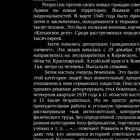
Репрессии против своих новых граждан совет
Армии на новые территории. Вначале эт
национальностей. В марте 1940 года было прин
затем и заключенных, находившихся в тюрьмах.
тысяч человек. Это была польская военная, науч
«Катынское дело». Среди расстрелянных определ
тысяч евреев.
Затем начались депортации гражданского
элемент». Эта акция началась с 29 декабря 
направлялись на лесоразработки в Кировскую
области, Красноярский, Алтайский края и в Ко
3 кв. метра на человека. Высылали семьями.
Затем настала очередь беженцев. Это были те
этой категории людей был значительный процен
отношении к ним германских нацистов. Они иск
принято решение депортировать этих беженцев, 
четвертом квартале 1939 года в 11 областей во
и 15 тысяч безработных. Но не просто депо
принудительные работы в угольную промышлен
рассматривали «как антисоветский, контрр
физического труда, без определённой специали
разным категориям типа фабрикантов, торговцев
учёных и т. п. …», - отмечают Романов и Федущ
даже тем, кто занимался историей советского 
Западной Украины. «Национальный состав бежен