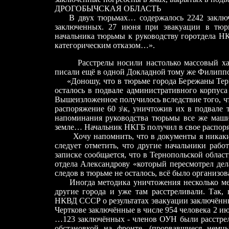
ДРОГОБЫЧСКАЯ ОБЛАСТЬ
В двух тюрьмах… содержалось 2242 заключ
заключенных. 27 июня при эвакуации в тюрь
начальника тюрьмы к руководству горотдела Н
категорическим отказом…».
Расстрелы носили настолько массовый характ
писали ещё в одной Докладной тому же Филиппо
«Доношу, что в тюрьме города Бережаны Терноп
осталось в подвале административного корпус
Вышеизложенное получилось вследствие того, 
распоряжение 60 з\к, уничтожив их в подвале 
напоминания руководства тюрьмы все же маши
земле… Начальник НКГБ получил в свое распоряж
Хочу напомнить, что в документы я никаких 
следует отметить, что другие начальники рабо
записке сообщается, что в Тернопольской облас
отдела Александрову «который пересмотрел дел
следов в тюрьме не осталось, всё было организо
Иногда методика уничтожения несколько меня
другие города и уже там расстреливали. Так,
НКВД СССР о результатах эвакуации заключённы
Черткове заключённые в числе 954 человека 2 и
…123 заключённых - членов ОУН были расстрел
обстановкой на фронте, (прорвавшиеся немц