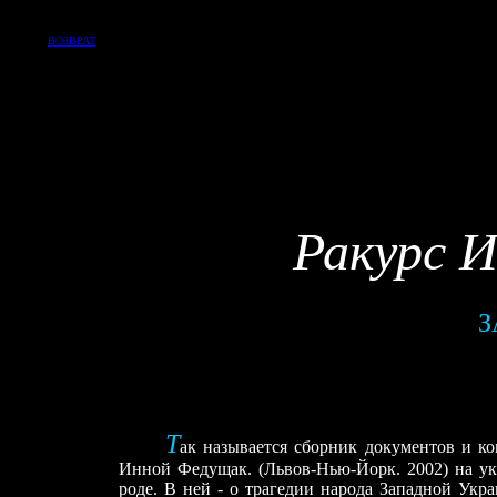
ВОЗВРАТ
Ракурс 
З
Т
ак называется сборник документов и к
Инной Федущак. (Львов-Нью-Йорк. 2002) на укр
роде. В ней - о трагедии народа Западной Укр