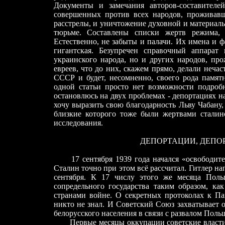
Документы и замечания авторов-составителе
совершенных против всех народов, проживавш
расстрелы, и уничтожение духовной и материаль
тюрьме. Составлены списки жертв режима, 
Естественно, не забыты и палачи. Их имена и 
гигантская. Безупречен справочный аппарат
украинского народа, но и других народов, пр
евреев, что до них, скажем прямо, делали неча
СССР и будет, несомненно, своего рода памят
одной статьи просто нет возможности подроб
остановлюсь на двух проблемах - депортациях н
хочу выразить свою благодарность Льву Чабану,
близкие которого тоже были жертвами стали
исследования.
ДЕПОРТАЦИИ, ДЕПОРТАЦИИ
17 сентября 1939 года начался «освободите
Сталин точно при этом всё рассчитал. Гитлер н
сентября. К 17 числу этого же месяца Пол
сопредельного государства таким образом, к
странами войне. О секретных протоколах к Па
никто не знал. И Советский Союз захватывает 
белорусского населения в связи с развалом Поль
Первые месяцы оккупации советские власти н