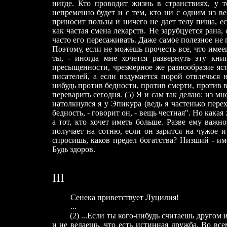
нигде. Кто проводит жизнь в странствиях, у т
непременно будет и с тем, кто ни с одним из ве
приносит пользы и ничего не дает телу пища, ес
как частая смена лекарств. Не зарубцуется рана,
часто его пересаживать. Даже самое полезное не
Поэтому, если не можешь прочесть все, что имееш
ты, - иногда мне хочется развернуть эту кни
пресыщенности, чрезмерное же разнообразие яс
писателей, а если вздумается порой отвлечься 
нибудь против бедности, против смерти, против 
переварить сегодня. (5) Я и сам так делаю: из м
натолкнулся я у Эпикура (ведь я частенько перех
бедность, - говорит он, - вещь честная". Но какая 
а тот, кто хочет иметь больше. Разве ему важно
получает на сотню, если он зарится на чужое и
спросишь, каков предел богатства? Низший - име
Будь здоров.
III
Cенека приветствует Луцилия!
...
(2) ...Если ты кого-нибудь считаешь другом и п
и не ведаешь, что есть истинная дружба. Во все