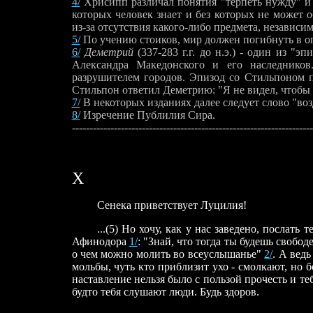
4/
Хрисипп различал понятия "терпеть нужду" и "
которых человек знает и без которых не может 
из-за отсутствия какого-либо предмета, независим
5/
По учению стоиков, мир должен погибнуть в ог
6/
Деметрий
(337-283 г.г. до н.э.) - один из "
Александра Македонского и его наследнико
разрушителем городов. Эпизод со Стильпоном пе
Стильпон ответил Деметрию: "Я не видел, чтобы 
7/
В некоторых изданиях далее следует слово "воз
8/
Изречение Публилия Сира.
---------------------------------------------------------------------
X
Сенека приветствует Луцилия!
...(5) Но хочу, как у нас заведено, послать т
Афинодора
1/
: "Знай, что тогда ты будешь свобод
о чем можно молить во всеуслышанье"
2/
. А вед
мольбы, чуть кто приблизит ухо - смолкают, но б
наставление нельзя было с пользой прочесть и теб
будто тебя слушают люди. Будь здоров.