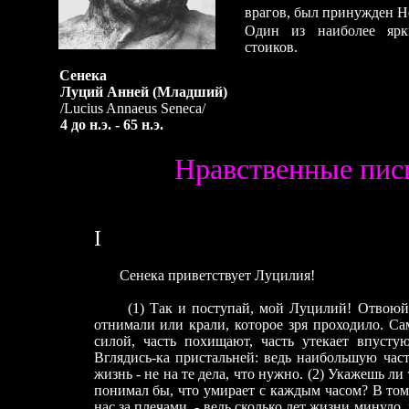
врагов, был принужден Н
Один из наиболее ярк
стоиков.
Сенека
Луций Анней
(М
ладший)
/Lucius Annaeus Seneca/
4 до н.э. - 65 н.э.
Нравственные пис
I
Сенека приветствует Луцилия!
(1) Так и поступай, мой Луцилий! Отвоюй себ
отнимали или крали, которое зря проходило. Са
силой, часть похищают, часть утекает впусту
Вглядись-ка пристальней: ведь наибольшую час
жизнь - не на те дела, что нужно. (2) Укажешь ли 
понимал бы, что умирает с каждым часом? В том-
нас за плечами, - ведь сколько лет жизни минуло