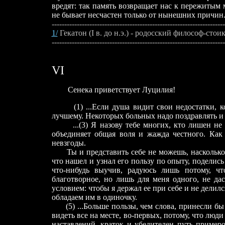
вредят: так память возвращает нас к пережитым
не бывает несчастен только от нынешних причин.
---------------------------------------------------------------------
1/
Гекатон (I в. до н.э.)
- родосский философ-стоик
---------------------------------------------------------------------
VI
Сенека приветствует Луцилия!
(1) ...Если душа видит свои недостатки, кото
лучшему. Некоторых больных надо поздравлять и 
...(3) Я назову тебе многих, кто лишен не д
объединяет общая воля и жажда честного. Как 
невзгоды.
Ты и представить себе не можешь, насколько ка
что нашел и узнал его пользу по опыту, поделись 
что-нибудь выучив, радуюсь лишь потому, ч
благотворное, но лишь для меня одного, не да
условием: чтобы я держал ее при себе и не делился
обладаем им в одиночку.
(5) ...Больше пользы, чем слова, принесли бы
видеть все на месте, во-первых, потому, что люд
наставлений, краток и убедителен путь пример