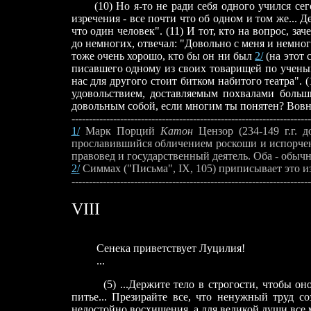
(10) Но я-то не ради себя одного учился сего
изречения - все почти что об одном и том же... 
что один человек". (11) И тот, кто на вопрос, з
до немногих, отвечал: "Довольно с меня и немноги
тоже очень хорошо, кто бы он ни был
2/
(на этот 
писавшего одному из своих товарищей по ученым 
нас для другого стоит битком набитого театра". 
удовольствием, доставляемым похвалами больш
довольным собой, если многим ты понятен? Вовн
---------------------------------------------------------------------
1/
Марк Порций
Катон
Цензор (234-149 г.г. д
прославившийся обличением роскоши и испорче
правовед и государственный деятель. Оба - обыч
2/
Симмах ("Письма", IX, 105) приписывает это и
---------------------------------------------------------------------
VIII
Сенека приветствует Луцилия!
...
(5) ...Держите тело в строгости, чтобы оно н
питье... Презирайте все, что ненужный труд с
недостойно восхищения, а для великой души все 