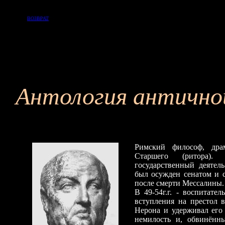
ВОЗВРАТ
Антология антично
Римский философ, дра
Старшего (ритора)
государственный деятел
был осужден сенатом и с
после смерти Мессалины.
В 49-54г.г. - воспитате
вступления на престол в
Нерона и удерживал его 
немилость и, обвинённ