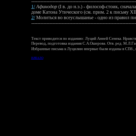
---------------------------------------------------------------------
1/
Афинодор
(I в. до н.э.) -
философ-стоик, сначал
доме Катона Утического (см. прим. 2 к письму XII
2/
Молиться во всеуслышанье -
одно из правил пи
---------------------------------------------------------------------
Текст приводится по изданию: Луций Анней Сенека. Нравств
Перевод, подготовка издания С.А.Ошерова. Отв. ред. М.Л.Га
Избранные письма к Луцилию впервые были изданы в СПб., в
НАЧАЛО