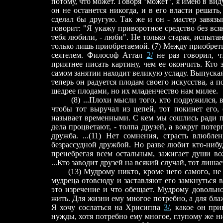
потому, что может. Говоря "может", я имею в вид
он не останется никогда, и в его власти решать
сделал бы другую. Так же и он - мастер завязыв
говорит: "Я укажу приворотное средство без всяк
тебя любили, - люби". Не только старая, испыта
только лишь приобретаемой. (7) Между приобрет
сеятелем. Философ Аттал
2/
не раз говорил, ч
приятнее писать картину, чем ее окончить. Кто
самом занятии находит великую усладу. Выпуская 
теперь он радуется плодам своего искусства, а п
щедрее плодами, но их младенчество нам милее.
(8) ...Плохи мысли того, кто подружился, видя
чтобы тот выручал из цепей, тот покинет его,
называет временными. С кем мы сошлись ради по
дела процветают, - толпа друзей, а вокруг поте
дружба. ...(11) Нет сомнения, страсть влюб
безрассудной дружбой. Но разве любит кто-ниб
пренебрегая всем остальным, зажигает души в
...Кто заводит друзей на всякий случай, тот лиша
(13) Мудрому никто, кроме него самого, не н
мудреца отовсюду и заставляют его замкнуться в
это изречение и что обещает. Мудрому довольно
жить. Для жизни ему многое потребно, а для бла
Я хочу сослаться на Хрисиппа
3/
, какое он пр
нужды, хотя потребно ему многое, глупому же нич