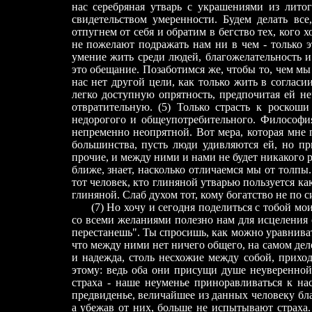
нас серебряная утварь с украшениями из литог
свидетельством умеренности. Будем делать все
отпугнем от себя и обратим в бегство тех, кого 
не пожелают подражать нам ни в чем - только эт
умение жить среди людей, благожелательность и
это обещание. Позаботимся же, чтобы то, чем мы
нас нет другой цели, как только жить в согласи
легко доступную опрятность, предпочитая ей н
отвратительную. (5) Только страсть к роскоши
недорогого и общеупотребительного. Философия
непременно неопрятной. Вот мера, которая мне
большинства, пусть люди удивляются ей, но пр
прочие, и между ними и нами не будет никакого ра
ближе, знает, насколько отличаемся мы от толпы
тот человек, кто глиняной утварью пользуется как
глиняной. Слаб духом тот, кому богатство не по с
(7) Но хочу и сегодня поделиться с тобой мои
со всеми желаниями полезно нам для исцеления от
перестанешь". Ты спросишь, как можно уравнивать
что между ними нет ничего общего, на самом деле
и надежда, столь несхожие между собой, приходя
этому: ведь оба они присущи душе неуверенно
страха - наше неуменье приноравливаться к н
предвиденье, величайшее из данных человеку благ
а убежав от них, больше не испытывают страха