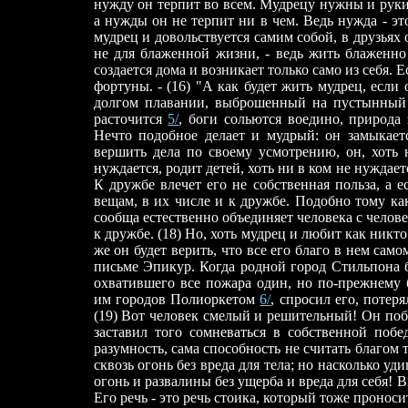
нужду он терпит во всем. Мудрецу нужны и руки, 
а нужды он не терпит ни в чем. Ведь нужда - это
мудрец и довольствуется самим собой, в друзьях 
не для блаженной жизни, - ведь жить блаженно
создается дома и возникает только само из себя. Е
фортуны. - (16) "А как будет жить мудрец, если
долгом плавании, выброшенный на пустынный бе
расточится
5/
, боги сольются воедино, природа
Нечто подобное делает и мудрый: он замыкаетс
вершить дела по своему усмотрению, он, хоть н
нуждается, родит детей, хоть ни в ком не нуждает
К дружбе влечет его не собственная польза, а е
вещам, в их числе и к дружбе. Подобно тому ка
сообща естественно объединяет человека с челове
к дружбе. (18) Но, хоть мудрец и любит как никто 
же он будет верить, что все его благо в нем само
письме Эпикур. Когда родной город Стильпона бы
охватившего все пожара один, но по-прежнему
им городов Полиоркетом
6/
, спросил его, потер
(19) Вот человек смелый и решительный! Он побе
заставил того сомневаться в собственной побе
разумность, сама способность не считать благом
сквозь огонь без вреда для тела; но насколько у
огонь и развалины без ущерба и вреда для себя! 
Его речь - это речь стоика, который тоже пронос