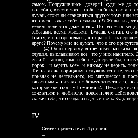
самом. Подружившись, доверяй, суди же до то
полюбив, вместо того, чтобы любить, составив 
думай, стоит ли становиться другом тому или э
же смело, как с собою самим. (3) Живи так, чт
нельзя доверить даже врагу. Но раз есть вещи
заботами, всеми мыслями. Будешь считать его 
боятся, и подозрениями дают право быть веролом
друга? Почему мне не думать, что в его присутств
(4) Одни первому встречному рассказывают о
слушал, выкладывают все, что у них накипело. Д
если бы могли, сами себе не доверяли бы, потому
порок - и верить всем, и никому не верить, толь
Точно так же порицанья заслуживают и те, что все
признак не деятельного, но мятущегося в пос
тягостным - признак не безмятежности его, но
которые вычитал я у Помпония2: "Некоторые до то
сочетаться: и любителю покоя нужно действоват
скажет тебе, что создала и день и ночь. Будь здоро
IV
Сенека приветствует Луцилия!
...