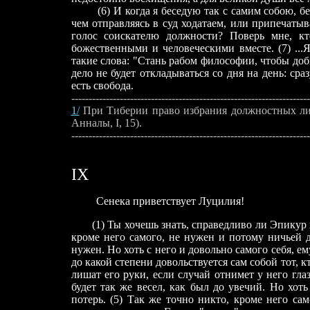
(6) И когда я беседую так с самим собою, бес
чем отправляясь в суд ходатаем, или припечаты
голос соискателю должности? Поверь мне, к
божественными и человеческими вместе. (7) ..
такие слова: "Стань рабом философии, чтобы доб
дело не будет откладываться со дня на день: с
есть свобода.
---------------------------------------------------------------------
1/
При Тиберии право избрания должностных лиц 
Анналы, I, 15).
---------------------------------------------------------------------
IX
Сенека приветствует Луцилия!
(1) Ты хочешь знать, справедливо ли Эпикур в 
кроме него самого, не нужен и потому ничьей др
нужен. Но хоть с него и довольно самого себя, ему
до какой степени довольствуется сам собой тот, к
лишат его руки, если случай отнимет у него гла
будет так же весел, как был до увечий. Но хот
потерь. (5) Так же точно никто, кроме него сам