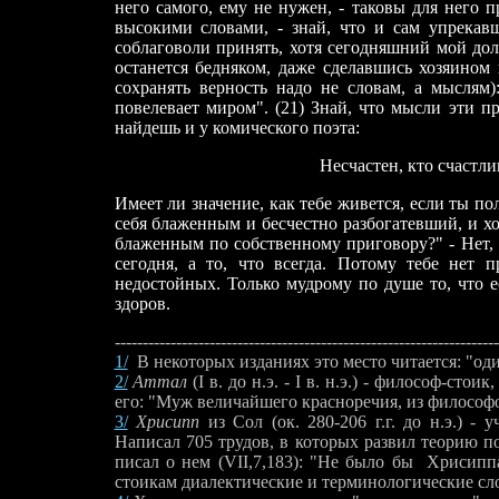
него самого, ему не нужен, - таковы для него п
высокими словами, - знай, что и сам упрекав
соблаговоли принять, хотя сегодняшний мой долг
останется бедняком, даже сделавшись хозяином 
сохранять верность надо не словам, а мыслям)
повелевает миром". (21) Знай, что мысли эти п
найдешь и у комического поэта:
Несчастен, кто счастливым не 
Имеет ли значение, как тебе живется, если ты пол
себя блаженным и бесчестно разбогатевший, и хоз
блаженным по собственному приговору?" - Нет, ва
сегодня, а то, что всегда. Потому тебе нет 
недостойных. Только мудрому по душе то, что ес
здоров.
---------------------------------------------------------------------
1/
В некоторых изданиях это место читается: "оди
2/
Аттал
(I в. до н.э. -
I в. н.э.)
-
философ-стоик, 
его: "Муж величайшего красноречия, из философо
3/
Хрисипп
из Сол (ок. 280-206 г.г. до н.э.) -
Написал 705 трудов, в которых развил теорию п
писал о нем (VII,7,183): "Не было бы
Хрисиппа
стоикам диалектические и терминологические сло