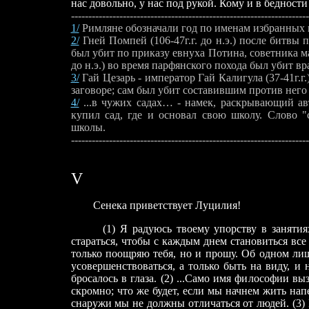
нас довольно, у нас под рукой. Кому и в бедности 
---------------------------------------------------------------------
1/
Римляне обозначали год по именам избранных н
2/
Гней Помпей (106-47г.г. до н.э.) после битвы п
был убит по приказу евнуха Потина, советника м
до н.э.) во время парфянского похода был убит в
3/
Гай Цезарь - император Гай Калигула (37-41г.
заговоре; сам был убит составившим против него
4/
...в чужих садах… - намек, раскрывающий а
купил сад, где и основал свою школу. Слово "
школы.
------------------------------
-
--------------------------------------
V
Сенека приветствует Луцилия!
(1) Я радуюсь твоему упорству в занятиях и 
стараться, чтобы с каждым днем становиться все 
только поощряю тебя, но и прошу. Об одном лиш
усовершенствоваться, а только быть на виду, и 
бросалось в глаза. (2) ...Само имя философии в
скромно; что же будет, если мы начнем жить на
снаружи мы не должны отличаться от людей. (3) П