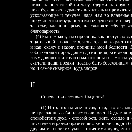
пишешь: не упускай ни часу. Удержишь в руках 
пока будешь откладывать, вся жизнь и промчится.
ускользающее и текучее, дала нам во владенье 
получив что-нибудь ничтожное, дешевое и наверн
те, кому уделили время, не считают себя дол
благодарность.
(4) Быть может, ты спросишь, как поступаю я, е
тщательный в подсчетах, я знаю, сколько растрати
и как, скажу и назову причины моей бедности. Д
собственный порок дошел до нищеты; все меня про
кому довольно и самого малого остатка. Но ты уж
считали наши предки, поздно быть бережливым, ко
но и самое скверное. Будь здоров.
II
Сенека приветствует Луцилия!
(1) И то, что ты мне писал, и то, что я слыша
не тревожишь себя переменою мест. Ведь такие
спокойствия духа - способность жить оседло и 
писателей и разнообразнейших книг не сродни б
другим из великих умов, питая ими душу, если х