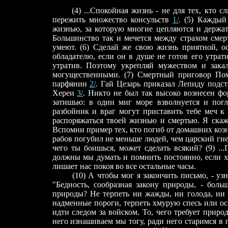
(4) ...Спокойная жизнь - не для тех, кто сли
пережить множество консульств
1/
. (5) Каждый
жизнью, за которую многие цепляются и держат
Большинство так и мечется между страхом смер
умеют. (6) Сделай же свою жизнь приятной, ос
обладателю, если он в душе не готов его утрати
утратив. Поэтому укрепляй мужеством и зака
могущественными. (7) Смертный приговор По
парфянин
2/
. Гай Цезарь приказал Лепиду подст
Хереи
3/
. Никто не был так высоко вознесен фо
затишью: в один миг море взволнуется и погл
разбойник и враг могут приставить тебе меч к 
распоряжаться твоей жизнью и смертью. Я скажу
Вспомни пример тех, кто погиб от домашних козн
рабов погубил не меньше людей, чем царский гнев
чего ты боишься, может сделать всякий? (9) ..
должны мы думать и помнить постоянно, если х
лишает нас покоя во все остальные часы.
(10) А чтобы мог я закончить письмо, - узнай
"Бедность, сообразная закону природы, - боль
природы? Не терпеть ни жажды, ни голода, ни 
надменные пороги, терпеть хмурую спесь или ос
идти следом за войском. То, чего требует приро
него изнашиваем мы тогу, ради него старимся в п