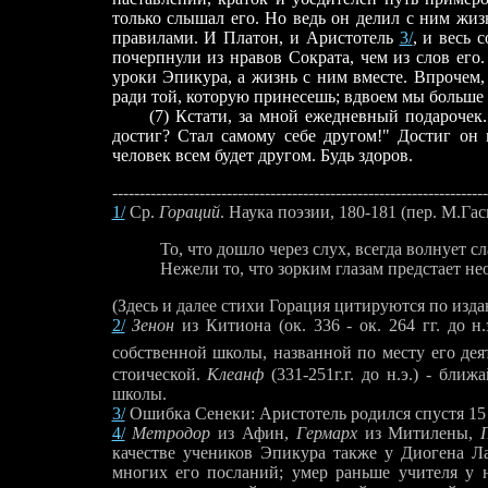
только слышал его. Но ведь он делил с ним жиз
правилами. И Платон, и Аристотель
3/
, и весь 
почерпнули из нравов Сократа, чем из слов его
уроки Эпикура, а жизнь с ним вместе. Впрочем, 
ради той, которую принесешь; вдвоем мы больше 
(7) Кстати, за мной ежедневный подарочек. В
достиг? Стал самому себе другом!" Достиг он 
человек всем будет другом. Будь здоров.
---------------------------------------------------------------------
1/
Ср.
Гораций
. Наука поэзии, 180-181 (пер. М.Гас
То, что дошло через слух, всегда волнует сл
Нежели то, что зорким глазам предстает нео
(Здесь и далее стихи Горация цитируются по изд
2/
Зенон
из Китиона (ок. 336 - ок. 264 гг. до н.
собственной школы, названной по месту его дея
стоической.
Клеанф
(331-251г.
г. до н.э.) - бли
школы.
3/
Ошибка Сенеки: Аристотель родился спустя 15 
4/
Метродор
из Афин,
Гермарх
из Митилены,
качестве учеников Эпикура также у Диогена Ла
многих его посланий; умер раньше учителя у н