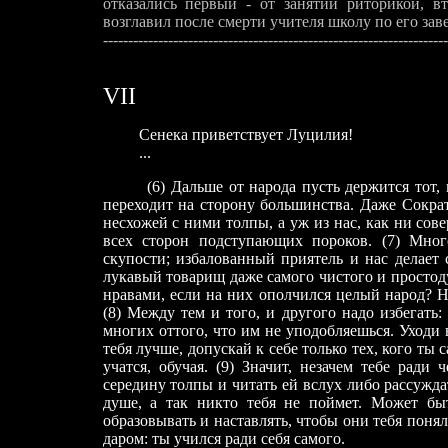
отказались первый - от занятий риторикой, 
возглавил после смерти учителя школу по его за
---------------------------------------------------------------------
VII
Сенека приветствует Луцилия!
...
(6) Дальше от народа пусть держится тот, в к
переходит на сторону большинства. Даже Сокра
несхожей с ними толпы, а уж из нас, как ни сов
всех сторон подступающих пороков. (7) Мно
скупости; избалованный приятель и нас делает
лукавый товарищ даже самого чистого и простоду
нравами, если на них ополчился целый народ? 
(8) Между тем и того, и другого надо избегать:
многих оттого, что им не уподобляешься. Уходи в
тебя лучше, допускай к себе только тех, кого ты
учатся, обучая. (9) Значит, незачем тебе ради
середину толпы и читать ей вслух либо рассуждат
душе, а так никто тебя не поймет. Может быт
образовывать и наставлять, чтобы они тебя поняли
даром: ты учился ради себя самого.