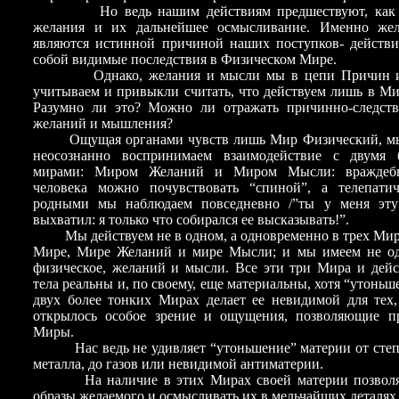
Но ведь нашим действиям предшествуют, как п
желания и их дальнейшее осмысливание. Именно же
являются истинной причиной наших поступков- действи
собой видимые последствия в Физическом Мире.
Однако, желания и мысли мы в цепи Причин и 
учитываем и привыкли считать, что действуем лишь в М
Разумно ли это? Можно ли отражать причинно-следст
желаний и мышления?
Ощущая органами чувств лишь Мир Физический, мы 
неосознанно воспринимаем взаимодействие с двумя 
мирами: Миром Желаний и Миром Мысли: враждебн
человека можно почувствовать “спиной”, а телепати
родными мы наблюдаем повседневно /”ты у меня эту
выхватил: я только что собирался ее высказывать!”.
Мы действуем не в одном, а одновременно в трех Мир
Мире, Мире Желаний и мире Мысли; и мы имеем не одн
физическое, желаний и мысли. Все эти три Мира и дей
тела реальны и, по своему, еще материальны, хотя “утоньш
двух более тонких Мирах делает ее невидимой для тех,
открылось особое зрение и ощущения, позволяющие п
Миры.
Нас ведь не удивляет “утоньшение” материи от степ
металла, до газов или невидимой антиматерии.
На наличие в этих Мирах своей материи позволя
образы желаемого и осмысливать их в мельчайших деталях