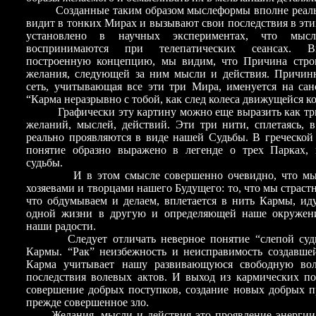
Созданные таким образом мыслеформы вполне реальны
видит в тонких Мирах и вызывают свои последствия в эт
установлено в научных экспериментах, что мысл
воспринимаются при телепатических сеансах. В
построенную концепцию, мы видим, что Причина стро
желания, следующей за ним мысли и действия. Причинн
сеть, учитывающая все эти три Мира, именуется на сан
“Карма неразрывно с тобой, как след колеса движущейся к
Графически эту картину можно еще выразить как три
желаний, мыслей, действий. Эти три нити, сплетаясь, 
реально проявляются в виде нашей Судьбы. В греческой
понятие образно выражено в легенде о трех Парках,
судьбы.
И в этом смысле совершенно очевидно, что мы с
хозяевами и творцами нашего Будущего: то, что мы страстн
что обдумываем и делаем, вплетается в нить Кармы, ид
одной жизни в другую и определяющей наше окружени
наши радости.
Следует отличать неверное понятие “слепой судьб
Кармы. “Рак” неизбежность и неисправимость создавшей
Карма учитывает нашу развивающуюся свободную вол
последствия волевых актов. И выход из кармических по
совершение добрых поступков, создание новых добрых п
прежде совершенное зло.
Желания, мысли и действия это проявление энергии, 