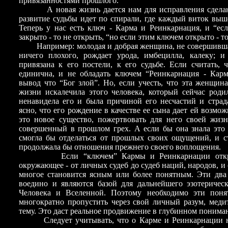
привязанностями прошлого.
А новая жизнь дается нам для исправления сделан
развитие судьбы идет по спирали, где каждый виток вы
Теперь у нас есть ключ - Карма и Реинкарнация, и “ес
закрыто - то не открыть, “но если этим ключем открыто - то
Например: молодая и добрая женщина, не совершивша
ничего плохого, рождает урода, имбецилла, калеку; 
привязана к его постели, к его судьбе. Если считать,
единична, и не обладать ключем “Реинкарнация - Карма
вывод что “Бог злой”. Но, если учесть, что эта женщи
жизни искалечила этого человека, который сейчас роди
ненавидела его и была причиной его несчастий и страд
ясно, что его рождение в качестве ее сына дает ей возмо
это новое существо, пожертвовать для него своей жиз
совершенный в прошлом грех. А если бы она знала это 
смогла бы отделаться от прошлых своих ощущений, и с
продолжала бы отношения прежнего своего воплощения.
Если “ключем” Кармы и Реинкарнации открыв
окружающее - от личных судеб до судеб наций, народов, и 
многое становится ясным или более понятным. Эти два
воедино и являются базой для дальнейшего эзотеричес
Человека и Вселенной. Поэтому необходимо эти поня
многократно пропустить через свой личный разум, меди
тему. Это даст реальное продвижение в глубинном понима
Следует учитывать, что о Карме и Реинкарнации н