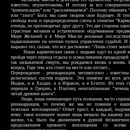
известно, неуничтожима. И потому за все совершенн
“компенсацию” или “расплачиваемся”. Поэтому обвинять “
или “злого” Бога: мы сами творим свое Будущее. И теп
свобода воли и предопределения слиты в понятии “Карма
отнюдь, не противоречат друг другу. Это две стороны одн
страстные желания и устремленное обдумывание предм
Мире Желаний и в Мире Мысли реальные последствия,
надавливанию на кнопки пульта управления судьбой. И 
выразил это, сказав, что все достижимо: “Лишь стоит захот
Наши кармические связи с людьми идут из одной ж
пройдя через период отдыха и осмысливания предыдущей
так называемой смерти, мы рождаемся вновь и вновь. 
вперед. Горе тем, кто стоит на месте или отстает...
Перерождение - реинкарнация, метампсихоз - известны
религиозных систем издревле. Это понятие во всех дет
Индии, и в Халдее, и в Израиле, и в Египте. Из этих с
перешли в Грецию, к Платону, неоплатоникам: “хочешь 
читай древние книги”.
Люди, лишь начинающие путь познания, часто спрашив
реинкарнация, то почему же мы не помним о наш
телесных воплощениях? Ответ прост, и каждый, подума
нему: такое излишнее знание лишь мешало бы нашему ра
жизни, т.к. было бы движением в дурной бесконечно
продолжением прежнего воплощения со всеми